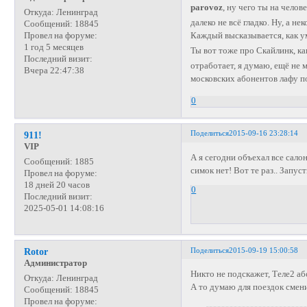
parovoz
, ну чего ты на челов
Откуда:
Ленинград
далеко не всё гладко. Ну, а н
Сообщений:
18845
Провел на форуме:
Каждый высказывается, как 
1 год 5 месяцев
Ты вот тоже про Скайлинк, к
Последний визит:
отработает, я думаю, ещё не 
Вчера 22:47:38
московских абонентов лафу п
0
Поделиться
2015-09-16 23:28:14
911!
VIP
А я сегодни объехал все сало
Сообщений:
1885
симок нет! Вот те раз.. Запус
Провел на форуме:
18 дней 20 часов
0
Последний визит:
2025-05-01 14:08:16
Поделиться
2015-09-19 15:00:58
Rotor
Администратор
Никто не подскажет, Теле2 а
Откуда:
Ленинград
А то думаю для поездок смени
Сообщений:
18845
Провел на форуме: