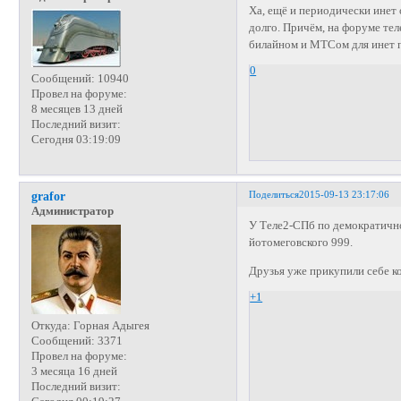
Ха, ещё и периодически инет о
долго. Причём, на форуме теле
билайном и МТСом для инет 
0
Сообщений:
10940
Провел на форуме:
8 месяцев 13 дней
Последний визит:
Сегодня 03:19:09
Поделиться
2015-09-13 23:17:06
grafor
Администратор
У Теле2-СПб по демократичн
йотомеговского 999.
Друзья уже прикупили себе ко
+1
Откуда:
Горная Адыгея
Сообщений:
3371
Провел на форуме:
3 месяца 16 дней
Последний визит: