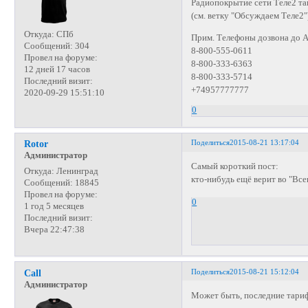
Радиопокрытие сети Теле2 та
(см. ветку "Обсуждаем Теле2"
Откуда:
СПб
Прим. Телефоны дозвона до А
Сообщений:
304
8-800-555-0611
Провел на форуме:
8-800-333-6363
12 дней 17 часов
8-800-333-5714
Последний визит:
+74957777777
2020-09-29 15:51:10
0
Поделиться
2015-08-21 13:17:04
Rotor
Администратор
Самый короткий пост:
Откуда:
Ленинград
кто-нибудь ещё верит во "Вс
Сообщений:
18845
Провел на форуме:
0
1 год 5 месяцев
Последний визит:
Вчера 22:47:38
Поделиться
2015-08-21 15:12:04
Call
Администратор
Может быть, последние тариф