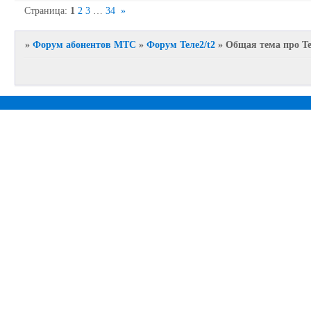
Страница:
1
2
3
…
34
»
»
Форум абонентов МТС
»
Форум Теле2/t2
»
Общая тема про Те