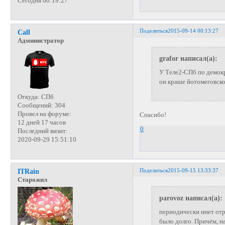
Сегодня 00:19:27
Поделиться
2015-09-14 00:13:27
Call
Администратор
grafor написал(а):
У Теле2-СПб по демокр
он краше йотомеговско
Откуда:
СПб
Сообщений:
304
Провел на форуме:
Спасибо!
12 дней 17 часов
0
Последний визит:
2020-09-29 15:51:10
Поделиться
2015-09-15 13:33:37
ITRain
Старожил
parovoz написал(а):
периодически инет отру
было долго. Причём, на