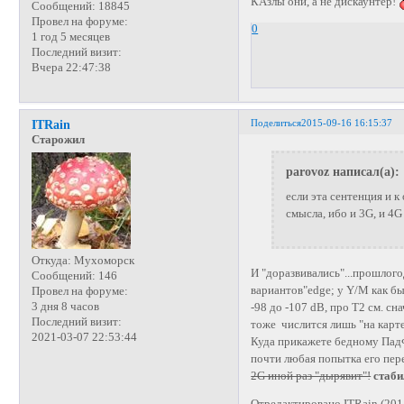
КАзлы они, а не дискаунтер!
Сообщений:
18845
Провел на форуме:
0
1 год 5 месяцев
Последний визит:
Вчера 22:47:38
Поделиться
2015-09-16 16:15:37
ITRain
Старожил
parovoz написал(а):
если эта сентенция и к
смысла, ибо и 3G, и 4G
Откуда:
Мухоморск
И "доразвивались"...прошлог
Сообщений:
146
вариантов"edge; у Y/M как бы
Провел на форуме:
3 дня 8 часов
-98 до -107 dB, про Т2 см. 
Последний визит:
тоже числится лишь "на карте
2021-03-07 22:53:44
Куда прикажете бедному ПадФ
почти любая попытка его пер
2G иной раз "дырявит"!
стаб