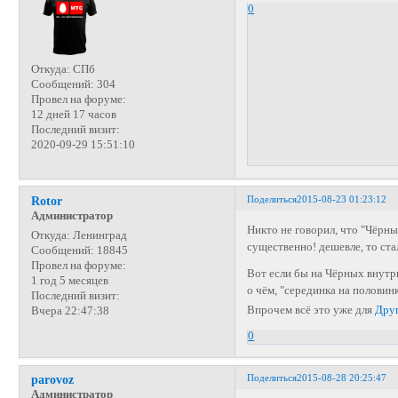
0
Откуда:
СПб
Сообщений:
304
Провел на форуме:
12 дней 17 часов
Последний визит:
2020-09-29 15:51:10
Поделиться
2015-08-23 01:23:12
Rotor
Администратор
Никто не говорил, что "Чёрны
Откуда:
Ленинград
существенно! дешевле, то ста
Сообщений:
18845
Провел на форуме:
Вот если бы на Чёрных внутри
1 год 5 месяцев
о чём, "серединка на половин
Последний визит:
Впрочем всё это уже для
Дру
Вчера 22:47:38
0
Поделиться
2015-08-28 20:25:47
parovoz
Администратор