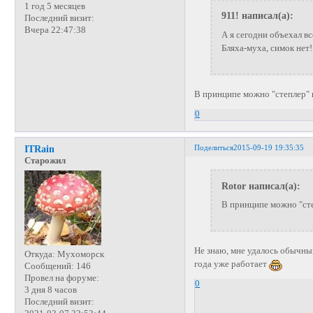
1 год 5 месяцев
911! написал(а):
Последний визит:
Вчера 22:47:38
А я сегодни объехал вс
Бляха-муха, симок нет!
В принципе можно "степлер" 
0
Поделиться
2015-09-19 19:35:35
ITRain
Старожил
Rotor написал(а):
В принципе можно "сте
Не знаю, мне удалось обычны
Откуда:
Мухоморск
года уже работает
Сообщений:
146
Провел на форуме:
0
3 дня 8 часов
Последний визит: