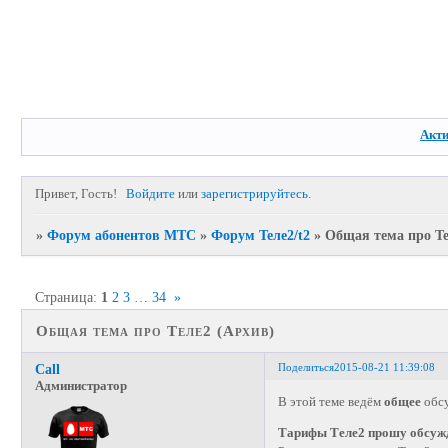
Акт
Привет, Гость!
Войдите
или
зарегистрируйтесь
.
»
Форум абонентов МТС
»
Форум Теле2/t2
»
Общая тема про Те
Страница:
1
2
3
…
34
»
Общая тема про Теле2 (Архив)
Поделиться
2015-08-21 11:39:08
Call
Администратор
В этой теме ведём
общее
обсу
Тарифы Теле2 прошу обсужд