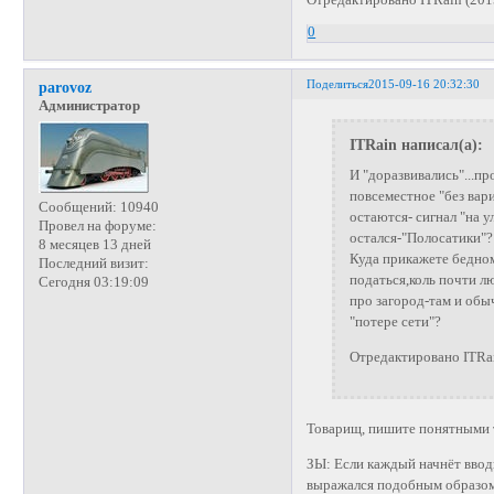
Отредактировано ITRain (201
0
Поделиться
2015-09-16 20:32:30
parovoz
Администратор
ITRain написал(а):
И "доразвивались"...п
повсеместное "без вари
Сообщений:
10940
остаются- сигнал "на у
Провел на форуме:
остался-"Полосатики"
8 месяцев 13 дней
Куда прикажете бедном
Последний визит:
податься,коль почти л
Сегодня 03:19:09
про загород-там и обы
"потере сети"?
Отредактировано ITRai
Товарищ, пишите понятными т
ЗЫ: Если каждый начнёт ввод
выражался подобным образом.