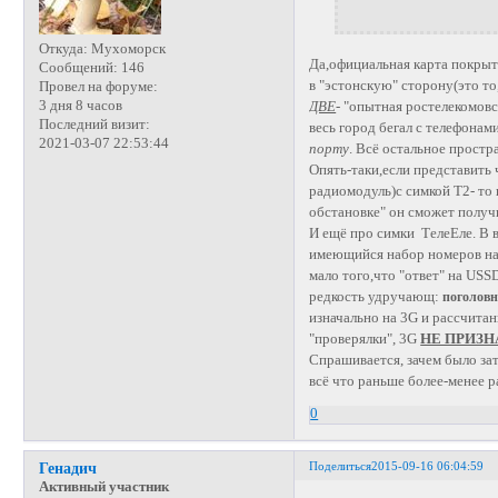
Откуда:
Мухоморск
Да,официальная карта покрыт
Сообщений:
146
в "эстонскую" сторону(это то
Провел на форуме:
3 дня 8 часов
ДВЕ
- "опытная ростелекомовс
Последний визит:
весь город бегал с телефонам
2021-03-07 22:53:44
порту
. Всё остальное простр
Опять-таки,если представить 
радиомодуль)с симкой Т2- т
обстановке" он сможет получит
И ещё про симки ТелеЕле. В 
имеющийся набор номеров на
мало того,что "ответ" на USSD
редкость удручающ:
поголов
изначально на 3G и рассчита
"проверялки", 3G
НЕ ПРИЗ
Спрашивается, зачем было за
всё что раньше более-менее 
0
Поделиться
2015-09-16 06:04:59
Генадич
Активный участник