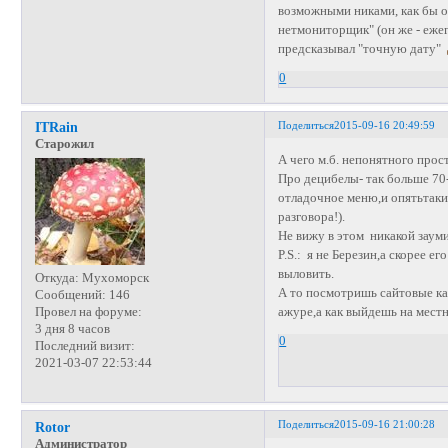
возможными никами, как бы он
нетмониторщик" (он же - ежег
предсказывал "точную дату"
0
Поделиться
2015-09-16 20:49:59
ITRain
Старожил
А чего м.б. непонятного прос
Про децибелы- так больше 70
отладочное меню,и опятьтаки
разговора!).
Не вижу в этом никакой зауми
P.S.: я не Березин,а скорее 
выловить.
Откуда:
Мухоморск
А то посмотришь сайтовые кар
Сообщений:
146
ажуре,а как выйдешь на местнос
Провел на форуме:
3 дня 8 часов
0
Последний визит:
2021-03-07 22:53:44
Поделиться
2015-09-16 21:00:28
Rotor
Администратор