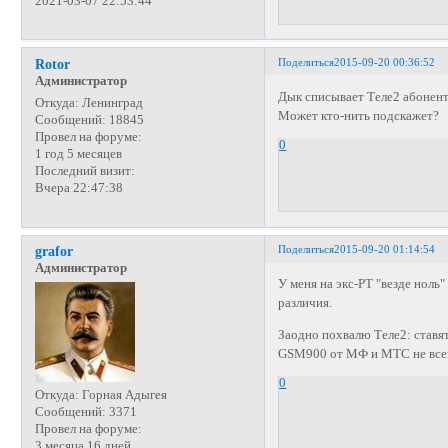
2021-03-07 22:53:44
Поделиться
2015-09-20 00:36:52
Rotor
Администратор
Дык списывает Теле2 абонент
Откуда:
Ленинград
Может кто-нить подскажет?
Сообщений:
18845
Провел на форуме:
0
1 год 5 месяцев
Последний визит:
Вчера 22:47:38
Поделиться
2015-09-20 01:14:54
grafor
Администратор
У меня на экс-РТ "везде ноль"
различия.
Заодно похвалю Теле2: ставят 
GSM900 от МФ и МТС не всегда
0
Откуда:
Горная Адыгея
Сообщений:
3371
Провел на форуме:
3 месяца 16 дней