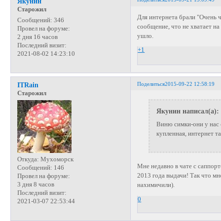
Якунин
Старожил
Для интернета брали "Очень ч
Сообщений:
346
сообщение, что не хватает на
Провел на форуме:
ушло.
2 дня 16 часов
Последний визит:
+1
2021-08-02 14:23:10
Поделиться
2015-09-22 12:58:19
ITRain
Старожил
Якунин написал(а):
Виню симки-они у нас 
купленная, интернет т
Откуда:
Мухоморск
Мне недавно в чате с саппорт
Сообщений:
146
2013 года выдачи! Так что мн
Провел на форуме:
3 дня 8 часов
нахимичили).
Последний визит:
0
2021-03-07 22:53:44