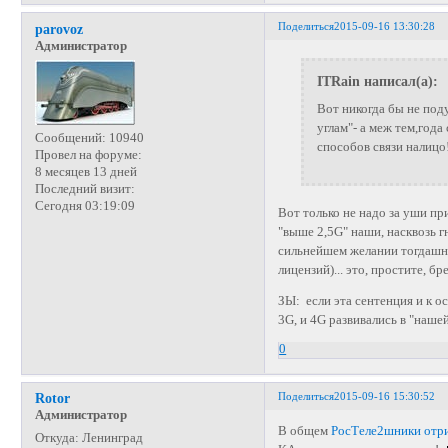
Поделиться
2015-09-16 13:30:28
parovoz
Администратор
ITRain написал(а):
Вот никогда бы не по
углам"- а меж тем,год
Сообщений:
10940
способов связи налицо
Провел на форуме:
8 месяцев 13 дней
Последний визит:
Сегодня 03:19:09
Вот только не надо за уши пр
"выше 2,5G" наши, насквозь г
сильнейшем желании тогдашне
лицензий)... это, простите, бр
ЗЫ: если эта сентенция и к о
3G, и 4G развивались в "наше
0
Поделиться
2015-09-16 15:30:52
Rotor
Администратор
В общем
РосТеле2шники отр
Откуда:
Ленинград