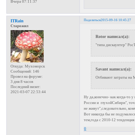
Вчера 07:11:37
Поделиться
2015-09-16 10:45:27
ITRain
Старожил
Rotor написал(а):
"типа дискаунтер" Рос
Откуда:
Мухоморск
Savant написал(а):
Сообщений:
146
Провел на форуме:
Отбивают затраты на М
3 дня 8 часов
Последний визит:
2021-03-07 22:53:44
Ну да,конечно- как когда-то 
России и глухойСибири", точ
не живут",следовательно, ко
Вот никогда бы не подумалос
тем,года с 2010-12 тенденция
0