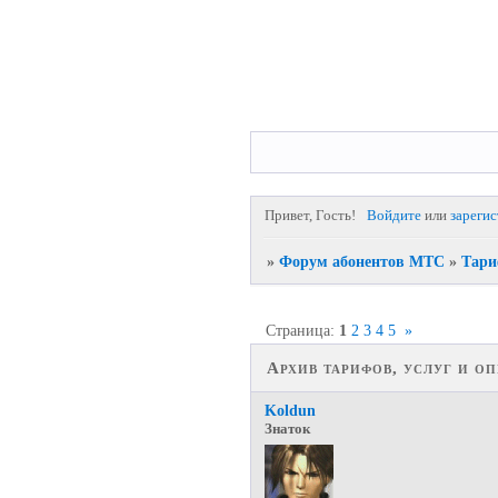
Привет, Гость!
Войдите
или
зареги
»
Форум абонентов МТС
»
Тари
Страница:
1
2
3
4
5
»
Архив тарифов, услуг и о
Koldun
Знаток