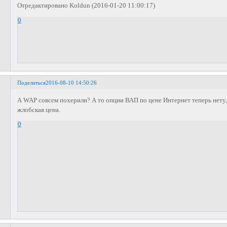
Отредактировано Koldun (2016-01-20 11:00:17)
0
Поделиться
2016-08-10 14:50:26
А WAP совсем похерили? А то опции ВАП по цене Интернет теперь нету,
жлобская цена.
0