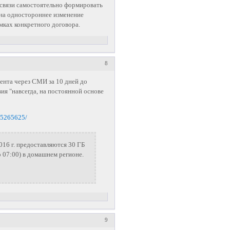
 связи самостоятельно формировать
 на одностороннее изменение
мках конкретного договора.
8
ента через СМИ за 10 дней до
вия "навсегда, на постоянной основе
-5265625/
016 г. предоставляются 30 ГБ
о 07:00) в домашнем регионе.
9