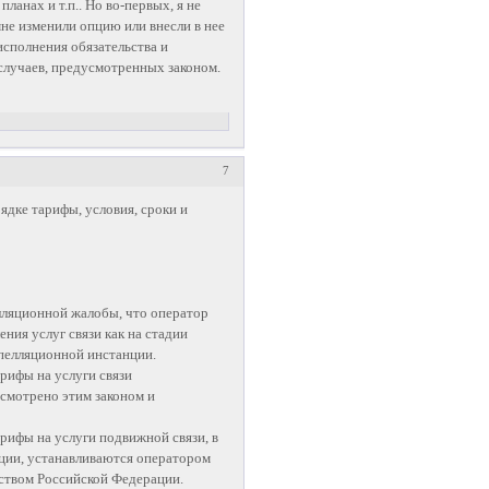
ланах и т.п.. Но во-первых, я не
мне изменили опцию или внесли в нее
исполнения обязательства и
случаев, предусмотренных законом.
7
рядке тарифы, условия, сроки и
лляционной жалобы, что оператор
ния услуг связи как на стадии
апелляционной инстанции.
арифы на услуги связи
усмотрено этим законом и
арифы на услуги подвижной связи, в
ции, устанавливаются оператором
ьством Российской Федерации.