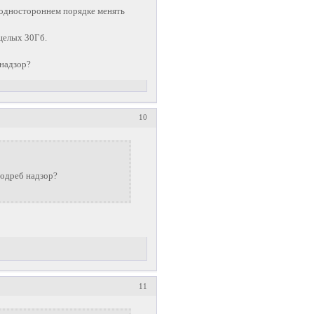
в одностороннем порядке менять
 целых 30Гб.
 надзор?
10
подреб надзор?
11