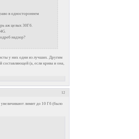
право в одностороннем
ерь аж целых 30Гб.
 4G.
подреб надзор?
сты у них одни из лучших. Другим
 составляющей (а, если крива и она,
12
 увеличивают лимит до 10 Гб (было