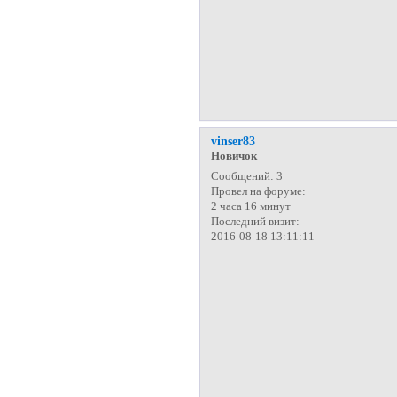
vinser83
Новичок
Сообщений:
3
Провел на форуме:
2 часа 16 минут
Последний визит:
2016-08-18 13:11:11