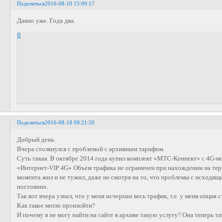
Поделиться
2016-08-10 15:09:17
Давно уже. Года два.
0
Поделиться
2016-08-18 09:21:50
Добрый день.
Вчера столкнулся с проблемой с архивным тарифом.
Суть такая. В октябре 2014 года купил комплект «МТС-Коннект» с 4G-м
«Интернет-VIP 4G» Объем трафика не ограничен при нахождении на тер
момента жил и не тужил, даже не смотря на то, что проблемы с исходящ
постоянно.
Так вот вчера узнал, что у меня исчерпан весь трафик, т.е. у меня опция с
Как такое могло произойти?
И почему я не могу найти на сайте в архиве такую услугу? Она теперь та