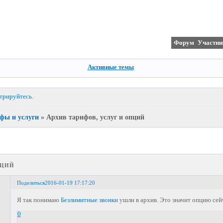
Форум
Участни
Активные темы
стрируйтесь
.
фы и услуги
»
Архив тарифов, услуг и опций
пций
Поделиться
2016-01-19 17:17:20
Я так понимаю
Безлимитные звонки
ушли в архив. Это значит опцию сей
0