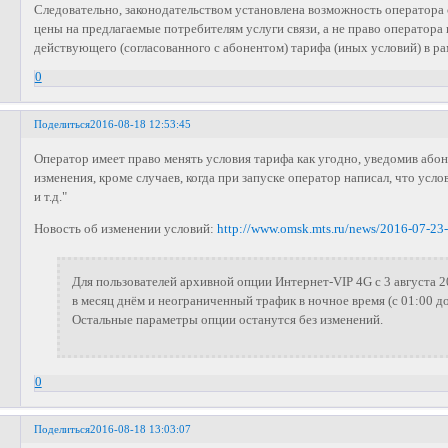
Следовательно, законодательством установлена возможность оператора
цены на предлагаемые потребителям услуги связи, а не право оператора
действующего (согласованного с абонентом) тарифа (иных условий) в ра
0
Поделиться
2016-08-18 12:53:45
Оператор имеет право менять условия тарифа как угодно, уведомив абон
изменения, кроме случаев, когда при запуске оператор написал, что усло
и т.д."
Новость об изменении условий:
http://www.omsk.mts.ru/news/2016-07-23
Для пользователей архивной опции Интернет-VIP 4G с 3 августа 2
в месяц днём и неограниченный трафик в ночное время (с 01:00 д
Остальные параметры опции останутся без изменений.
0
Поделиться
2016-08-18 13:03:07