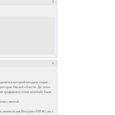
5
6
одемом в который входила опция
ритории Омской области. До этого
им трафиком в сотни килобайт были
тала с квотой.
м значится как Интернет-VIP 4G, но с