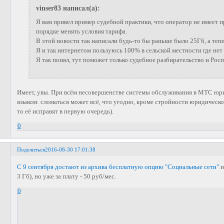
vinser83 написал(а):
Я вам привел пример судебной практики, что оператор не имеет 
порядке менять условия тарифа.
В этой новости так написали будь-то бы раньше было 25Гб, а теп
Я и так интернетом пользуюсь 100% в сельской местности где нет
Я так понял, тут поможет только судебное разбирательство и Рос
Имеет, увы. При всём несовершенстве системы обслуживания в МТС юри
языком: сломаться может всё, что угодно, кроме стройности юридической
то её исправят в первую очередь).
0
Поделиться
2016-08-30 17:01:38
С 9 сентября достают из архива бесплатную опцию "Социальные сети"
и
3 Гб), но уже за плату - 50 руб/мес.
0