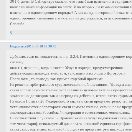
30 Гб, днем. В Call-центре сказали, что типа были изменения в тарифных п
нашел ни какой информации на сайте. И во-вторых, на каком основании 
изменение в одностороннем порядке? А как же односторонний отказ от 
одностороннее изменение его условий не допускаются, за исключением 
Спасибо.
0
Поделиться
2016-08-18 09:30:48
Добавлю, если вы сошлетесь на п.п. 2.2.4. Изменять в одностороннем по
систему
оплаты, перечень, виды и состав Услуг в порядке, предусмотренном
действующим законодательством, условиями настоящего Договора и
Правилами., то приведу вам пример судебной практики:
Из решения арбитражного суда апелляционной инстанции: "Доводы апе
связи вправе самостоятельно устанавливать ценовые условия предоставле
заключения договоров, так и в период их действия, отклоняются судом 
Пунктом 1 статьи 28 Федерального закона о связи предусмотрено, что т
устанавливаются операторами связи самостоятельно, если иное не пред
законодательством Российской Федерации о естественных монополиях.
В соответствии с пунктом 32 Правил оказания услуг подвижной связи, т
том числе тариф, используемый для оплаты неполной единицы тарифика
связи самостоятельно, если иной порядок не предусмотрен законодател