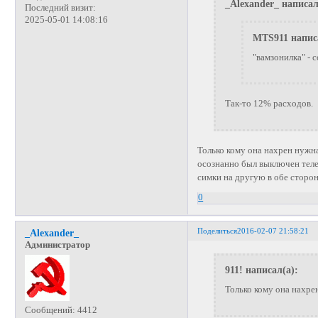
_Alexander_ написал
Последний визит:
2025-05-01 14:08:16
MTS911 напис
"вамзонилка" - 
Так-то 12% расходов.
Только кому она нахрен нужна
осознанно был выключен телеф
симки на другую в обе сторон
0
Поделиться
2016-02-07 21:58:21
_Alexander_
Администратор
911! написал(а):
Только кому она нахре
Сообщений:
4412