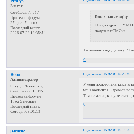
Поделиться
2016-02-08 14:47:28
Pifulya
Знаток
Сообщений:
517
Rotor написал(а):
Провел на форуме:
27 дней 7 часов
Обидно другое. У МТС 
Последний визит:
получают СМСки
2026-07-28 18:35:54
Ты имеешь ввиду услугу "Я на
0
Поделиться
2016-02-08 15:26:36
Rotor
Администратор
У меня подключена, как это р
Откуда:
Ленинград
меня абонент НЕ должен получ
Сообщений:
18845
Тем не менее, как уже сказал,
Провел на форуме:
1 год 5 месяцев
0
Последний визит:
Сегодня 08:01:13
Поделиться
2016-02-08 16:18:56
parovoz