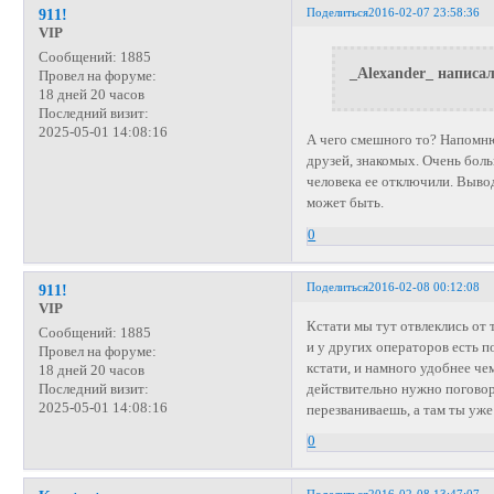
Поделиться
2016-02-07 23:58:36
911!
VIP
Сообщений:
1885
_Alexander_ написал
Провел на форуме:
18 дней 20 часов
Последний визит:
2025-05-01 14:08:16
А чего смешного то? Напомню
друзей, знакомых. Очень боль
человека ее отключили. Вывод
может быть.
0
Поделиться
2016-02-08 00:12:08
911!
VIP
Кстати мы тут отвлеклись от 
Сообщений:
1885
и у других операторов есть п
Провел на форуме:
кстати, и намного удобнее че
18 дней 20 часов
действительно нужно поговори
Последний визит:
2025-05-01 14:08:16
перезваниваешь, а там ты уже
0
Поделиться
2016-02-08 13:47:07