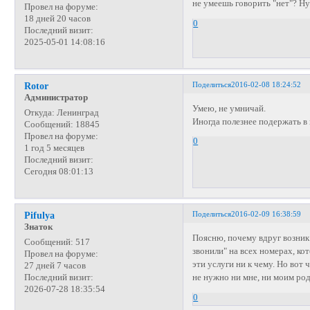
не умеешь говорить "нет"? Ну
Провел на форуме:
18 дней 20 часов
0
Последний визит:
2025-05-01 14:08:16
Поделиться
2016-02-08 18:24:52
Rotor
Администратор
Умею, не умничай.
Откуда:
Ленинград
Иногда полезнее подержать в
Сообщений:
18845
Провел на форуме:
0
1 год 5 месяцев
Последний визит:
Сегодня 08:01:13
Поделиться
2016-02-09 16:38:59
Pifulya
Знаток
Поясню, почему вдруг возник 
Сообщений:
517
звонили" на всех номерах, к
Провел на форуме:
эти услуги ни к чему. Но вот
27 дней 7 часов
не нужно ни мне, ни моим ро
Последний визит:
2026-07-28 18:35:54
0