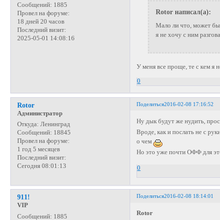
Сообщений:
1885
Rotor написал(а):
Провел на форуме:
18 дней 20 часов
Мало ли что, может бы
Последний визит:
я не хочу с ним разгов
2025-05-01 14:08:16
У меня все проще, те с кем я 
0
Поделиться
2016-02-08 17:16:52
Rotor
Администратор
Ну дык будут же нудить, про
Откуда:
Ленинград
Вроде, как и послать не с рук
Сообщений:
18845
Провел на форуме:
о чем
1 год 5 месяцев
Но это уже почти ОФФ для э
Последний визит:
Сегодня 08:01:13
0
Поделиться
2016-02-08 18:14:01
911!
VIP
Rotor
Сообщений:
1885