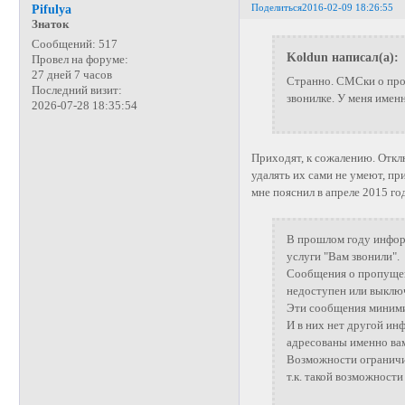
Поделиться
2016-02-09 18:26:55
Pifulya
Знаток
Сообщений:
517
Koldun написал(а):
Провел на форуме:
27 дней 7 часов
Странно. СМСки о про
Последний визит:
звонилке. У меня имен
2026-07-28 18:35:54
Приходят, к сожалению. Откл
удалять их сами не умеют, при
мне пояснил в апреле 2015 го
В прошлом году инфор
услуги "Вам звонили".
Сообщения о пропущенн
недоступен или выклю
Эти сообщения миними
И в них нет другой ин
адресованы именно ва
Возможности ограничит
т.к. такой возможности 