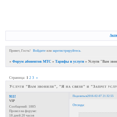
Акт
Привет, Гость!
Войдите
или
зарегистрируйтесь
.
»
Форум абонентов МТС
»
Тарифы и услуги
»
Услуги "Вам звон
Страница:
1
2
3
»
Услуги "Вам звонили", "Я на связи" и "Запрет услу
Поделиться
2016-02-07 21:32:55
911!
VIP
Отсюда
:
Сообщений:
1885
Провел на форуме:
18 дней 20 часов