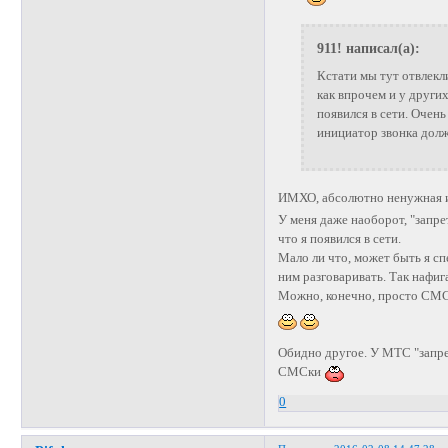
911! написал(а):
Кстати мы тут отвлекли
как впрочем и у други
появился в сети. Очен
инициатор звонка долж
ИМХО, абсолютно ненужная и
У меня даже наоборот, "запре
что я появился в сети.
Мало ли что, может быть я сп
ним разговаривать. Так нафи
Можно, конечно, просто СМС 
Обидно другое. У МТС "запре
СМСки
0