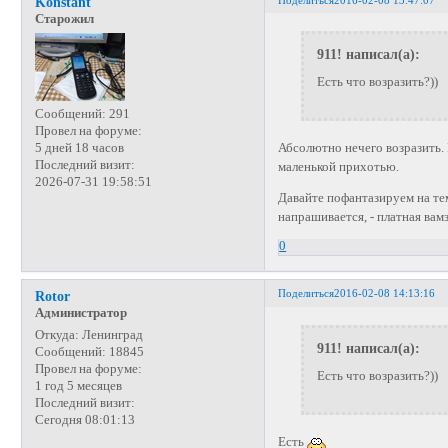
Konstant
Старожил
911! написал(а):
Есть что возразить?))
Сообщений:
291
Провел на форуме:
Абсолютно нечего возразить. 
5 дней 18 часов
Последний визит:
маленькой прихотью.
2026-07-31 19:58:51
Давайте пофантазируем на те
напрашивается, - платная вам
0
Поделиться
2016-02-08 14:13:16
Rotor
Администратор
Откуда:
Ленинград
911! написал(а):
Сообщений:
18845
Провел на форуме:
Есть что возразить?))
1 год 5 месяцев
Последний визит:
Сегодня 08:01:13
Есть