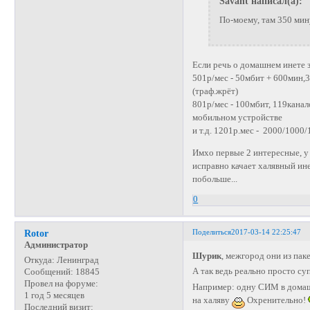
Savant написал(а):
По-моему, там 350 мин
Если речь о домашнем инете 
501р/мес - 50мбит + 600мин,3
(траф.жрёт)
801р/мес - 100мбит, 119канал
мобильном устройстве
и т.д. 1201р.мес - 2000/1000
Имхо первые 2 интересные, у м
исправно качает халявный ине
побольше...
0
Поделиться
2017-03-14 22:25:47
Rotor
Администратор
Шурик
, межгород они из пак
Откуда:
Ленинград
А так ведь реально просто с
Сообщений:
18845
Провел на форуме:
Например: одну СИМ в домашни
1 год 5 месяцев
на халяву
Охренительно!
Последний визит: