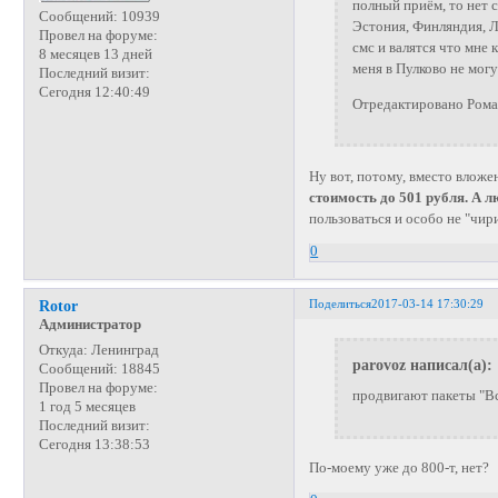
полный приём, то нет с
Сообщений:
10939
Эстония, Финляндия, Л
Провел на форуме:
смс и валятся что мне 
8 месяцев 13 дней
меня в Пулково не могу
Последний визит:
Сегодня 12:40:49
Отредактировано Рома
Ну вот, потому, вместо вложе
стоимость до 501 рубля. А л
пользоваться и особо не "чир
0
Поделиться
2017-03-14 17:30:29
Rotor
Администратор
Откуда:
Ленинград
parovoz написал(а):
Сообщений:
18845
Провел на форуме:
продвигают пакеты "Вс
1 год 5 месяцев
Последний визит:
Сегодня 13:38:53
По-моему уже до 800-т, нет?