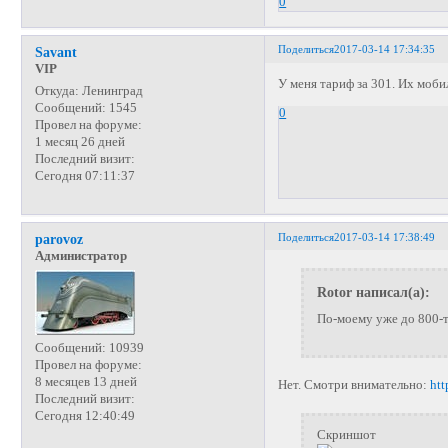
0
Поделиться
2017-03-14 17:34:35
Savant
VIP
У меня тариф за 301. Их моби
Откуда:
Ленинград
Сообщений:
1545
0
Провел на форуме:
1 месяц 26 дней
Последний визит:
Сегодня 07:11:37
Поделиться
2017-03-14 17:38:49
parovoz
Администратор
Rotor написал(а):
По-моему уже до 800-т
Сообщений:
10939
Провел на форуме:
8 месяцев 13 дней
Нет. Смотри внимательно:
htt
Последний визит:
Сегодня 12:40:49
Скриншот