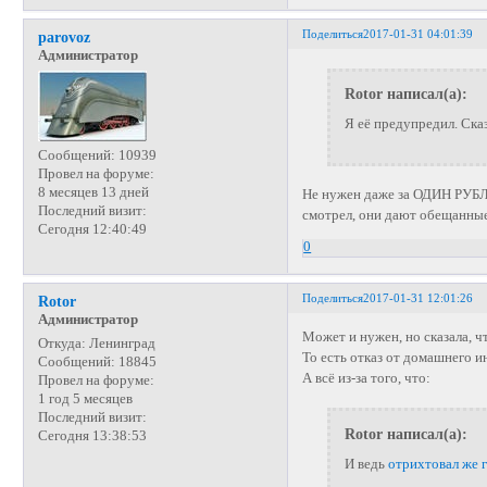
Поделиться
2017-01-31 04:01:39
parovoz
Администратор
Rotor написал(а):
Я её предупредил. Сказ
Сообщений:
10939
Провел на форуме:
8 месяцев 13 дней
Не нужен даже за ОДИН РУБЛЬ?
Последний визит:
смотрел, они дают обещанные 
Сегодня 12:40:49
0
Поделиться
2017-01-31 12:01:26
Rotor
Администратор
Может и нужен, но сказала, ч
Откуда:
Ленинград
То есть отказ от домашнего 
Сообщений:
18845
А всё из-за того, что:
Провел на форуме:
1 год 5 месяцев
Последний визит:
Rotor написал(а):
Сегодня 13:38:53
И ведь
отрихтовал же 