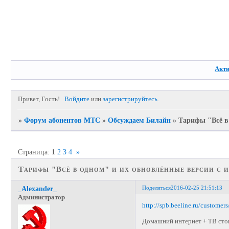
Акт
Привет, Гость!
Войдите
или
зарегистрируйтесь
.
»
Форум абонентов МТС
»
Обсуждаем Билайн
»
Тарифы "Всё в
Страница:
1
2
3
4
»
Тарифы "Всё в одном" и их обновлённые версии с
Поделиться
2016-02-25 21:51:13
_Alexander_
Администратор
http://spb.beeline.ru/customers
Домашний интернет + ТВ сто