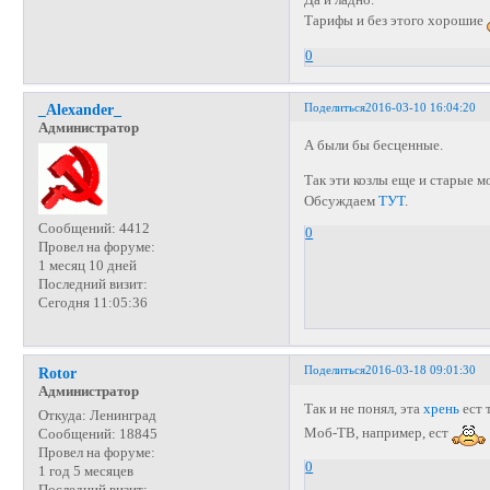
Да и ладно.
Тарифы и без этого хорошие
0
Поделиться
2016-03-10 16:04:20
_Alexander_
Администратор
А были бы бесценные.
Так эти козлы еще и старые 
Обсуждаем
ТУТ
.
Сообщений:
4412
0
Провел на форуме:
1 месяц 10 дней
Последний визит:
Сегодня 11:05:36
Поделиться
2016-03-18 09:01:30
Rotor
Администратор
Так и не понял, эта
хрень
ест 
Откуда:
Ленинград
Моб-ТВ, например, ест
Сообщений:
18845
Провел на форуме:
0
1 год 5 месяцев
Последний визит: