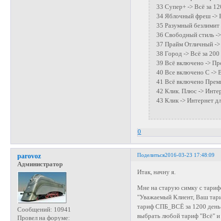
33 Супер+ -> Всё за 1
34 Яблочный фреш -> В
35 Разумный безлимит 
36 Свободный стиль ->
37 Прайм Отличный ->
38 Город -> Всё за 200
39 Всё включено -> Пр
40 Все включено С -> В
41 Всё включено Преми
42 Клик. Плюс -> Инте
43 Клик -> Интернет д
0
Поделиться
2016-03-23 17:48:09
parovoz
Администратор
Итак, начну я.
Мне на старую симку с тариф
"Уважаемый Клиент, Ваш тари
тариф СПБ_ВСЁ за 1200 день.
Сообщений:
10941
выбрать любой тариф "Всё" и 
Провел на форуме: