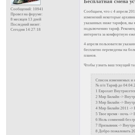
Бесплатная смена у
Сообщений:
10941
Сообщаем, что с 4 апреля 20
Провел на форуме:
изменений некоторые архивны
8 месяцев 13 дней
указанных ниже тарифов, вы 
Последний визит:
подключению тариф. Рекоменд
Сегодня 14:27:18
интернета за комфортную еж
4 апреля пользователи указа
бесплатно переведены на бо
планов.
Чтобы узнать ваш текущий та
Список изменяемых и 
№ п/п Тариф до 04.04.
1 Еврохит Внутрисете
2 Мир Билайн -> Внутр
3 Мир Билайн -> Внутр
4 Мир Билайн 2011 -> 
5 Твое время - ночь ->
6 Ноль сомнений без г
7 Призывник -> Внутри
8 Добро пожаловать 20