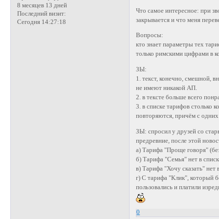
8 месяцев 13 дней
Что самое интересное: при зв
Последний визит:
закрывается и что меня переве
Сегодня 14:27:18
Вопросы:
кто знает параметры тех тари
только римскими цифрами в к
ЗЫ:
1. текст, конечно, смешной, 
не имеют никакой АП.
2. в тексте больше всего понр
3. в списке тарифов столько 
повторяются, причём с одних 
ЗЫ: спросил у друзей со стар
предревние, после этой ново
а) Тарифа "Проще говоря" (без
б) Тарифа "Семья" нет в списк
в) Тарифа "Хочу сказать" нет 
г) С тарифа "Клик", который 
пользовались и платили изред
0