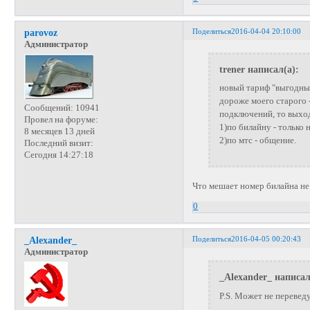
Поделиться
2016-04-04 20:10:00
parovoz
Администратор
trener написал(а):
новый тариф "выгодный
дороже моего старого 
Сообщений:
10941
подключений, то выхо
Провел на форуме:
1)по билайну - только 
8 месяцев 13 дней
2)по мтс - общение.
Последний визит:
Сегодня 14:27:18
Что мешает номер билайна н
0
Поделиться
2016-04-05 00:20:43
_Alexander_
Администратор
_Alexander_ написал
P.S. Может не переведут?