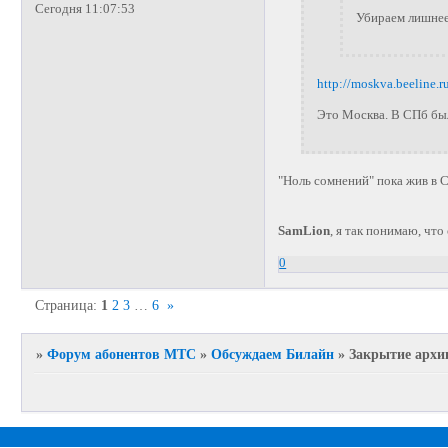
Сегодня 11:07:53
Убираем лишнее
http://moskva.beeline.
Это Москва. В СПб б
"Ноль сомнений" пока жив в 
SamLion
, я так понимаю, чт
0
Страница:
1
2
3
…
6
»
»
Форум абонентов МТС
»
Обсуждаем Билайн
»
Закрытие архи