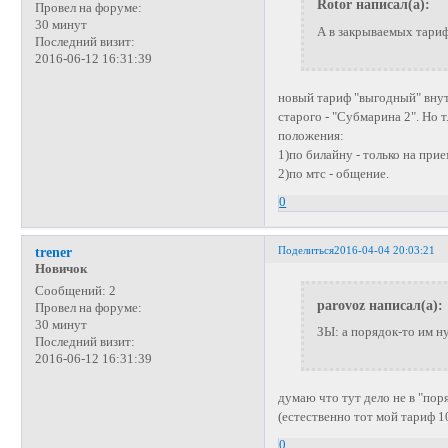
Rotor написал(а):
Провел на форуме:
30 минут
А в закрываемых тариф
Последний визит:
2016-06-12 16:31:39
новый тариф "выгодный" внутр
старого - "Субмарина 2". Но 
положения:
1)по билайну - только на прие
2)по мтс - общение.
0
Поделиться
2016-04-04 20:03:21
trener
Новичок
Сообщений:
2
parovoz написал(а):
Провел на форуме:
30 минут
ЗЫ: а порядок-то им н
Последний визит:
2016-06-12 16:31:39
думаю что тут дело не в "пор
(естественно тот мой тариф 1
0