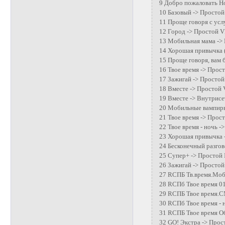
9 Добро пожаловать Но
10 Базовый -> Простой
11 Проще говоря с усл
12 Город -> Простой VI
13 Мобильная мама ->
14 Хорошая привычка (
15 Проще говоря, вам 
16 Твое время -> Прост
17 Зажигай -> Простой
18 Вместе -> Простой 
19 Вместе -> Внутрисе
20 Мобильные вампиры
21 Твое время -> Прост
22 Твое время - ночь -
23 Хорошая привычка -
24 Бесконечный разгово
25 Супер+ -> Простой 
26 Зажигай -> Простой
27 RСПБ Тв.время.Моб
28 RСПб Твое время 01
29 RСПБ Твое время.СМ
30 RСПб Твое время - н
31 RСПБ Твое время Об
32 GO! Экстра -> Прост