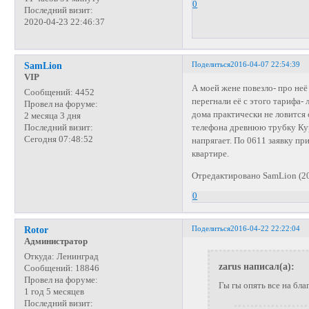
0
Последний визит:
2020-04-23 22:46:37
Поделиться
2016-04-07 22:54:39
SamLion
VIP
А моей жене повезло- про неё
Сообщений:
4452
перегнали её с этого тарифа- 
Провел на форуме:
дома практически не ловится
2 месяца 3 дня
телефона древнюю трубку Кур
Последний визит:
Сегодня 07:48:52
напрягает. По 0611 заявку пр
квартире.
Отредактировано SamLion (20
0
Поделиться
2016-04-22 22:22:04
Rotor
Администратор
Откуда:
Ленинград
zarus написал(а):
Сообщений:
18846
Провел на форуме:
Гы гы опять все на бла
1 год 5 месяцев
Последний визит: