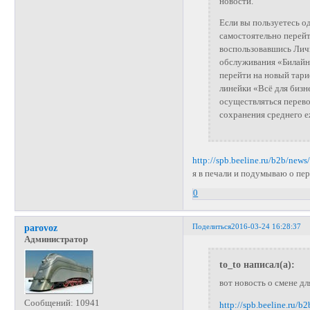
новости.
Если вы пользуетесь о
самостоятельно перей
воспользовавшись Лич
обслуживания «Билайн»
перейти на новый тари
линейки «Всё для бизн
осуществляться перево
сохранения среднего е
http://spb.beeline.ru/b2b/news/
я в печали и подумываю о пе
0
Поделиться
2016-03-24 16:28:37
parovoz
Администратор
to_to написал(а):
вот новость о смене дл
Сообщений:
10941
http://spb.beeline.ru/b