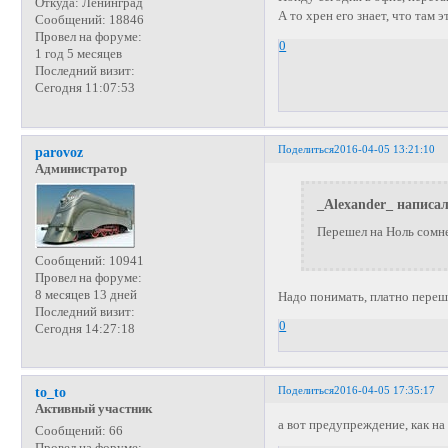
Откуда:
Ленинград
А то хрен его знает, что там
Сообщений:
18846
Провел на форуме:
0
1 год 5 месяцев
Последний визит:
Сегодня 11:07:53
Поделиться
2016-04-05 13:21:10
parovoz
Администратор
_Alexander_ написал
Перешел на Ноль сомн
Сообщений:
10941
Провел на форуме:
8 месяцев 13 дней
Надо понимать, платно переш
Последний визит:
0
Сегодня 14:27:18
Поделиться
2016-04-05 17:35:17
to_to
Активный участник
а вот предупреждение, как на 
Сообщений:
66
Провел на форуме: