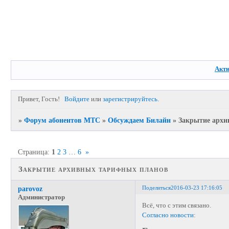
Акт
Привет, Гость!
Войдите
или
зарегистрируйтесь
.
»
Форум абонентов МТС
»
Обсуждаем Билайн
»
Закрытие архи
Страница:
1
2
3
…
6
»
Закрытие архивных тарифных планов
Поделиться
2016-03-23 17:16:05
parovoz
Администратор
Всё, что с этим связано.
Согласно
новости
: