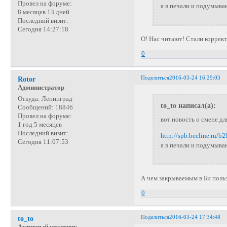
Провел на форуме:
я в печали и подумыва
8 месяцев 13 дней
Последний визит:
Сегодня 14:27:18
О! Нас читают! Стали коррект
0
Поделиться
2016-03-24 16:29:03
Rotor
Администратор
Откуда:
Ленинград
to_to написал(а):
Сообщений:
18846
Провел на форуме:
вот новость о смене дл
1 год 5 месяцев
Последний визит:
http://spb.beeline.ru/b
Сегодня 11:07:53
я в печали и подумыва
А чем закрываемым в Би польз
0
Поделиться
2016-03-24 17:34:48
to_to
Активный участник