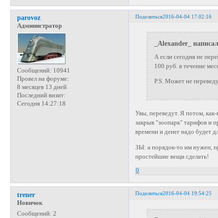
Поделиться
2016-04-04 17:02:16
parovoz
Администратор
_Alexander_ написал
А если сегодня не пере
100 руб. в течение мес
Сообщений:
10941
Провел на форуме:
P.S. Может не переведут?
8 месяцев 13 дней
Последний визит:
Сегодня 14:27:18
Увы, переведут. Я потом, как
закрыв "зоопарк" тарифов и 
времени и денег надо будет д
ЗЫ: а порядок-то им нужен, п
простейшие вещи сделать!
0
Поделиться
2016-04-04 19:54:25
trener
Новичок
Сообщений:
2