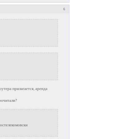
6
утера прилагается, аренда
прочитали?
ростелекомовски