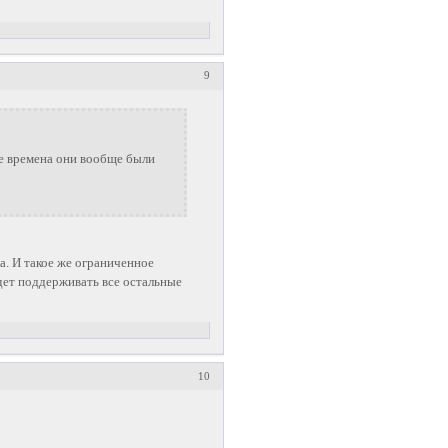
9
ые времена они вообще были
а. И такое же ограниченное
дет поддерживать все остальные
10