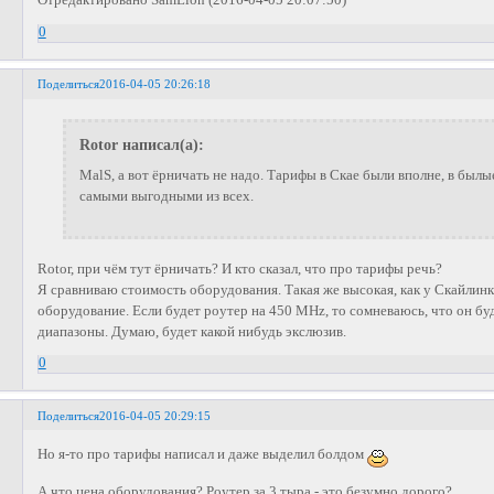
Отредактировано SamLion (2016-04-05 20:07:50)
0
Поделиться
2016-04-05 20:26:18
Rotor написал(а):
MalS, а вот ёрничать не надо. Тарифы в Скае были вполне, в был
самыми выгодными из всех.
Rotor, при чём тут ёрничать? И кто сказал, что про тарифы речь?
Я сравниваю стоимость оборудования. Такая же высокая, как у Скайлинк
оборудование. Если будет роутер на 450 MHz, то сомневаюсь, что он бу
диапазоны. Думаю, будет какой нибудь экслюзив.
0
Поделиться
2016-04-05 20:29:15
Но я-то про тарифы написал и даже выделил болдом
А что цена оборудования? Роутер за 3 тыра - это безумно дорого?