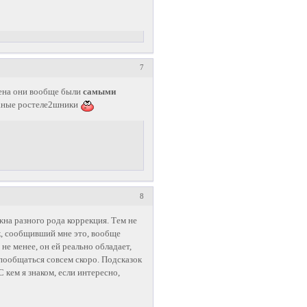
7
емена они вообще были
самыми
ганые ростеле2шники
8
а разного рода коррекция. Тем не
к, сообщивший мне это, вообще
е менее, он ей реально обладает,
 пообщаться совсем скоро. Подсказок
С кем я знаком, если интересно,