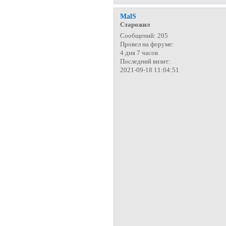
MalS
Старожил
Сообщений:
205
Провел на форуме:
4 дня 7 часов
Последний визит:
2021-09-18 11:04:51