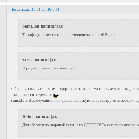
Поделиться
2016-04-05 19:43:34
SamLion написал(а):
Тарифы действуют при перемещениях по всей России.
zarus написал(а):
И роутер размером с чемодан
Забыли упомянуть - железнодорожная платформа с аккумулятором для ро
оплачивается отдельно
SamLion
, Вы, случайно, не первоапрельскую новость где то запоздало 
Rotor написал(а):
Для абсолютно дырявой сети - это ДОРОГО! То есть типично по-