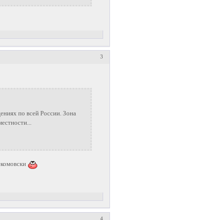
3
ниях по всей России. Зона
естности...
екомовски
4