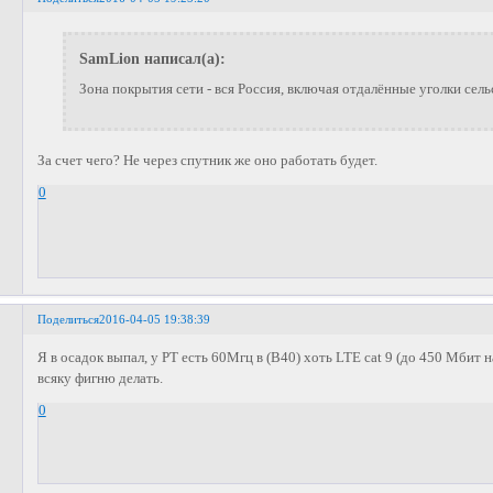
SamLion написал(а):
Зона покрытия сети - вся Россия, включая отдалённые уголки сел
За счет чего? Не через спутник же оно работать будет.
0
Поделиться
2016-04-05 19:38:39
Я в осадок выпал, у РТ есть 60Мгц в (В40) хоть LTE cat 9 (до 450 Мбит н
всяку фигню делать.
0