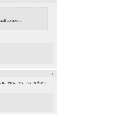
ьской местности
5
а приём) запускай так нет будут