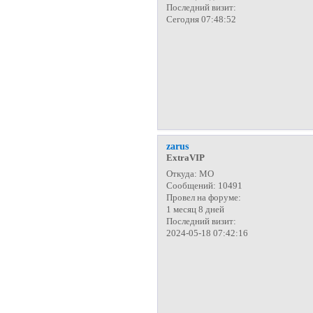
Последний визит:
Сегодня 07:48:52
zarus
ExtraVIP
Откуда:
МО
Сообщений:
10491
Провел на форуме:
1 месяц 8 дней
Последний визит:
2024-05-18 07:42:16