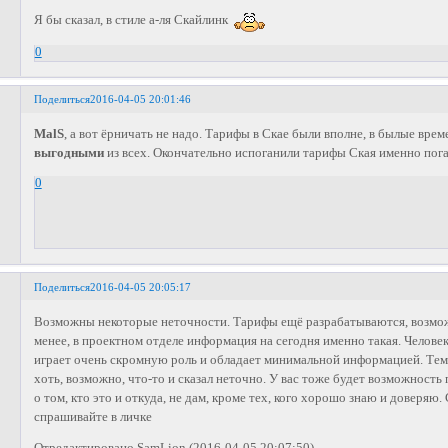
Я бы сказал, в стиле а-ля Скайлинк
0
Поделиться
2016-04-05 20:01:46
MalS
, а вот ёрничать не надо. Тарифы в Скае были вполне, в былые вр
выгодными
из всех. Окончательно испоганили тарифы Ская именно по
0
Поделиться
2016-04-05 20:05:17
Возможны некоторые неточности. Тарифы ещё разрабатываются, возможн
менее, в проектном отделе информация на сегодня именно такая. Челове
играет очень скромную роль и обладает минимальной информацией. Тем н
хоть, возможно, что-то и сказал неточно. У вас тоже будет возможность
о том, кто это и откуда, не дам, кроме тех, кого хорошо знаю и доверяю. 
спрашивайте в личке