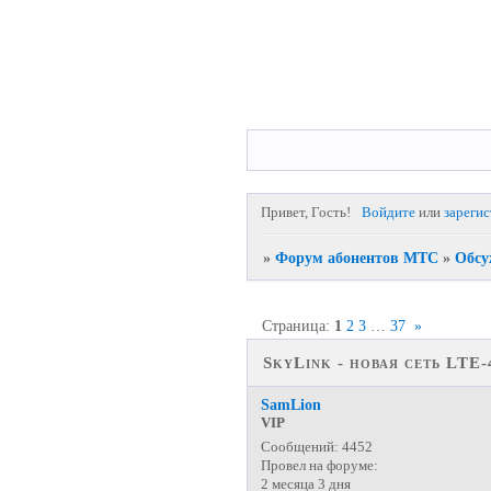
Привет, Гость!
Войдите
или
зареги
»
Форум абонентов МТС
»
Обсу
Страница:
1
2
3
…
37
»
SkyLink - новая сеть LTE
SamLion
VIP
Сообщений:
4452
Провел на форуме:
2 месяца 3 дня