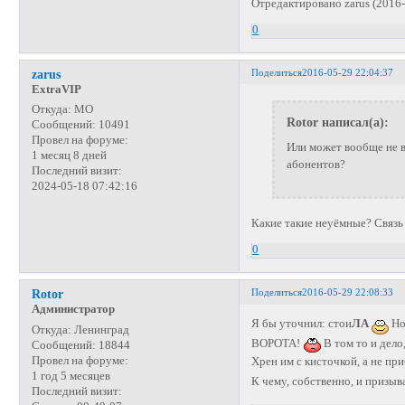
Отредактировано zarus (2016-
0
Поделиться
2016-05-29 22:04:37
zarus
ExtraVIP
Откуда:
МО
Rotor написал(а):
Сообщений:
10491
Провел на форуме:
Или может вообще не в
1 месяц 8 дней
абонентов?
Последний визит:
2024-05-18 07:42:16
Какие такие неуёмные? Связь 
0
Поделиться
2016-05-29 22:08:33
Rotor
Администратор
Я бы уточнил: стои
ЛА
Но
Откуда:
Ленинград
ВОРОТА!
В том то и дел
Сообщений:
18844
Провел на форуме:
Хрен им с кисточкой, а не пр
1 год 5 месяцев
К чему, собственно, и призы
Последний визит: