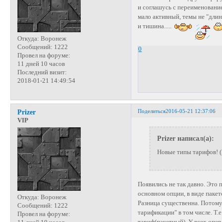
и соглашусь с переименование
мало активный, темы не "длинн
и тишина.....
Откуда:
Воронеж
Сообщений:
1222
0
Провел на форуме:
11 дней 10 часов
Последний визит:
2018-01-21 14:49:54
Поделиться
2016-05-21 12:37:06
Prizer
VIP
Prizer написал(а):
Новые типы тарифов! 
Появились не так давно. Это
основном опции, в виде паке
Откуда:
Воронеж
Разница существенна. Потому 
Сообщений:
1222
тарификации" в том числе. Т.е
Провел на форуме:
тариф(пакетный). У всех опер