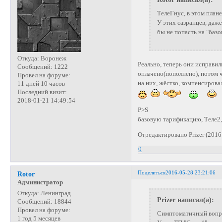
ТелеГнус, в этом плане
У этих сазранцев, даже
бы не попасть на "базо
Откуда:
Воронеж
Реально, теперь они исправи
Сообщений:
1222
оплачено(пополнено), потом ч
Провел на форуме:
на них, жёстко, компенсировал
11 дней 10 часов
Последний визит:
2018-01-21 14:49:54
P>S
базовую тарификацию, Теле2,
Отредактировано Prizer (2016
0
Поделиться
2016-05-28 23:21:06
Rotor
Администратор
Откуда:
Ленинград
Prizer написал(а):
Сообщений:
18844
Провел на форуме:
Симптоматичный вопро
1 год 5 месяцев