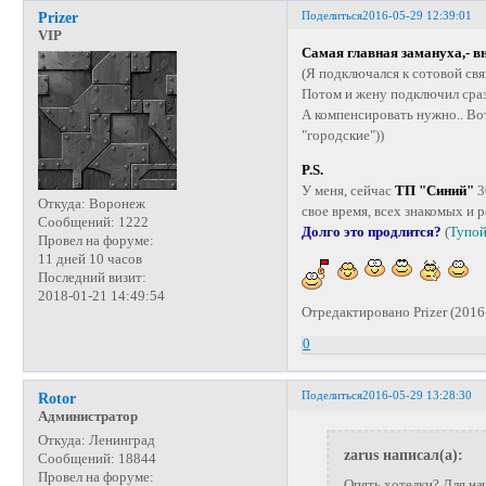
Поделиться
2016-05-29 12:39:01
Prizer
VIP
Самая главная замануха,- вн
(Я подключался к сотовой свя
Потом и жену подключил сраз
А компенсировать нужно.. Во
"городские"))
P.S.
У меня, сейчас
ТП "Синий"
3
Откуда:
Воронеж
свое время, всех знакомых и 
Сообщений:
1222
Долго это продлится?
(
Тупой
Провел на форуме:
11 дней 10 часов
Последний визит:
2018-01-21 14:49:54
Отредактировано Prizer (2016
0
Поделиться
2016-05-29 13:28:30
Rotor
Администратор
Откуда:
Ленинград
zarus написал(а):
Сообщений:
18844
Провел на форуме:
Опять хотелки? Для на