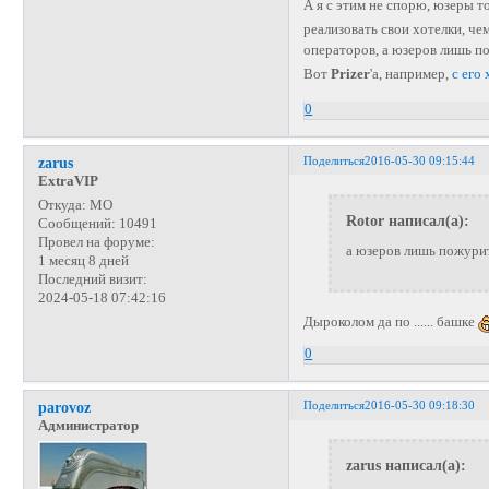
А я с этим не спорю, юзеры 
реализовать свои хотелки, че
операторов, а юзеров лишь п
Вот
Prizer
'а, например,
с его
0
Поделиться
2016-05-30 09:15:44
zarus
ExtraVIP
Откуда:
МО
Rotor написал(а):
Сообщений:
10491
Провел на форуме:
а юзеров лишь пожурить
1 месяц 8 дней
Последний визит:
2024-05-18 07:42:16
Дыроколом да по ...... башке
0
Поделиться
2016-05-30 09:18:30
parovoz
Администратор
zarus написал(а):