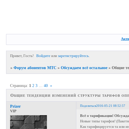
Акт
Привет, Гость!
Войдите
или
зарегистрируйтесь
.
»
Форум абонентов МТС
»
Обсуждаем всё остальное
»
Общие те
Страница:
1
2
3
…
40
»
Общие тенденции изменений структуры тарифов оп
Поделиться
2016-05-21 08:52:57
Prizer
VIP
Всё о тарификации! Обсужд
Новые типы тарифов! (Пакет
Как тарифицируется та или ин