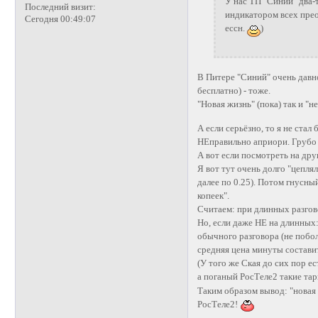
У нас ТП "Синий" два-т
Последний визит:
индикатором всех прео
Сегодня 00:49:07
ессн.
)
В Питере "Синий" очень давно 
бесплатно) - тоже.
"Новая жизнь" (пока) так и "н
А если серьёзно, то я не ста
НЕправильно априори. Грубо 
А вот если посмотреть на друг
Я вот тут очень долго "цеплял
далее по 0.25). Потом гнусный
копеек".
Считаем: при длинных разгово
Но, если даже НЕ на длинных
обычного разговора (не поболта
средняя цена минуты составит
(У того же Ская до сих пор 
а поганый РосТеле2 такие та
Таким образом вывод: "новая 
РосТеле2!