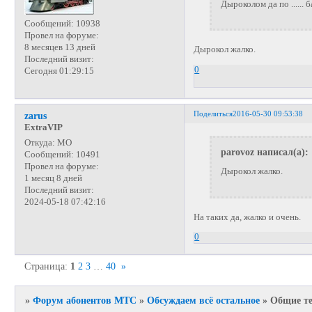
Дыроколом да по ...... 
Сообщений:
10938
Провел на форуме:
8 месяцев 13 дней
Дырокол жалко.
Последний визит:
0
Сегодня 01:29:15
Поделиться
2016-05-30 09:53:38
zarus
ExtraVIP
Откуда:
МО
parovoz написал(а):
Сообщений:
10491
Провел на форуме:
Дырокол жалко.
1 месяц 8 дней
Последний визит:
2024-05-18 07:42:16
На таких да, жалко и очень.
0
Страница:
1
2
3
…
40
»
»
Форум абонентов МТС
»
Обсуждаем всё остальное
»
Общие те