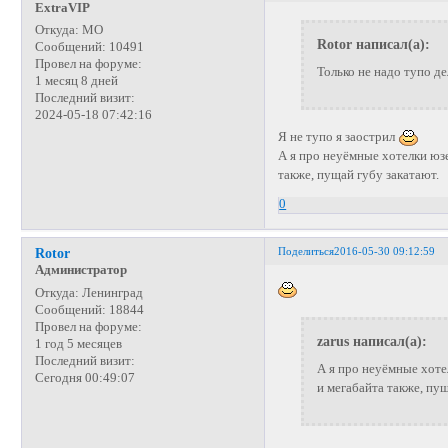
ExtraVIP
Откуда:
МО
Rotor написал(а):
Сообщений:
10491
Провел на форуме:
Только не надо тупо де
1 месяц 8 дней
Последний визит:
2024-05-18 07:42:16
Я не тупо я заострил
А я про неуёмные хотелки юзе
также, пущай губу закатают.
0
Поделиться
2016-05-30 09:12:59
Rotor
Администратор
Откуда:
Ленинград
Сообщений:
18844
Провел на форуме:
zarus написал(а):
1 год 5 месяцев
Последний визит:
А я про неуёмные хоте
Сегодня 00:49:07
и мегабайта также, пущ