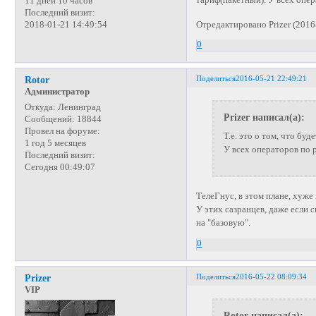
11 дней 10 часов
Последний визит:
Отредактировано Prizer (2016
2018-01-21 14:49:54
0
Поделиться
2016-05-21 22:49:21
Rotor
Администратор
Откуда:
Ленинград
Prizer написал(а):
Сообщений:
18844
Провел на форуме:
Т.е. это о том, что бу
1 год 5 месяцев
У всех операторов по 
Последний визит:
Сегодня 00:49:07
ТелеГнус, в этом плане, хуже 
У этих сазранцев, даже если 
на "базовую".
0
Поделиться
2016-05-22 08:09:34
Prizer
VIP
Rotor написал(а):