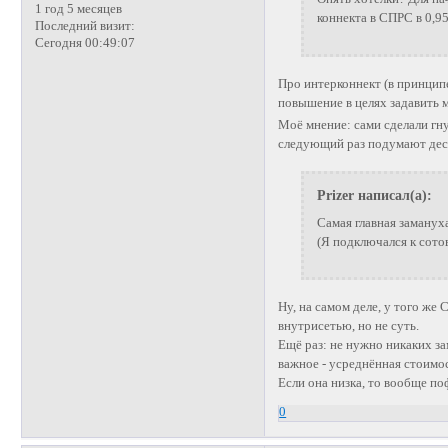
1 год 5 месяцев
коннекта в СПРС в 0,95
Последний визит:
Сегодня 00:49:07
Про интерконнект (в принципе
повышение в целях задавить
Моё мнение: сами сделали гну
следующий раз подумают деся
Prizer написал(а):
Самая главная замануха
(Я подключался к сотов
Ну, на самом деле, у того же
внутрисетью, но не суть.
Ещё раз: не нужно никаких за
важное - усреднённая стоимо
Если она низка, то вообще поф
0