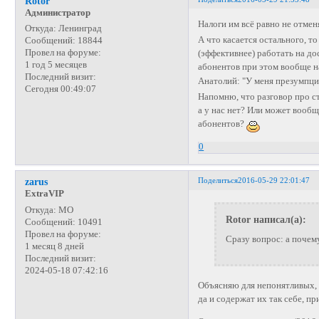
Rotor
Администратор
Налоги им всё равно не отмен
Откуда:
Ленинград
А что касается остального, т
Сообщений:
18844
Провел на форуме:
(эффективнее) работать на до
1 год 5 месяцев
абонентов при этом вообще на
Последний визит:
Анатолий: "У меня презумпц
Сегодня 00:49:07
Напомню, что разговор про с
а у нас нет? Или может вообщ
абонентов?
0
Поделиться
2016-05-29 22:01:47
zarus
ExtraVIP
Откуда:
МО
Rotor написал(а):
Сообщений:
10491
Провел на форуме:
Сразу вопрос: а почему
1 месяц 8 дней
Последний визит:
2024-05-18 07:42:16
Объясняю для непонятливых, 
да и содержат их так себе, п