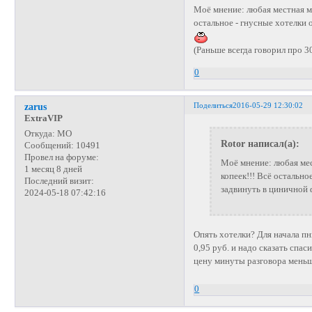
Моё мнение: любая местная ми
остальное - гнусные хотелки 
(Раньше всегда говорил про 30
0
Поделиться
2016-05-29 12:30:02
zarus
ExtraVIP
Откуда:
МО
Rotor написал(а):
Сообщений:
10491
Провел на форуме:
Моё мнение: любая мес
1 месяц 8 дней
копеек!!! Всё остально
Последний визит:
задвинуть в циничной 
2024-05-18 07:42:16
Опять хотелки? Для начала пн
0,95 руб. и надо сказать сп
цену минуты разговора мень
0