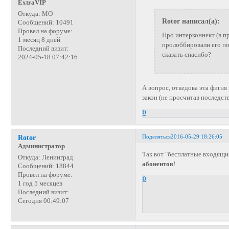
ExtraVIP
Откуда:
МО
Rotor написал(а):
Сообщений:
10491
Провел на форуме:
Про интерконнект (в пр
1 месяц 8 дней
пролоббировали его по
Последний визит:
сказать спасибо?
2024-05-18 07:42:16
А вопрос, откедова эта фигня 
закон (не просчитав последств
0
Поделиться
2016-05-29 18:26:05
Rotor
Администратор
Так вот "бесплатные входящи
Откуда:
Ленинград
абонентов
!
Сообщений:
18844
Провел на форуме:
0
1 год 5 месяцев
Последний визит:
Сегодня 00:49:07