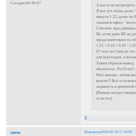
Сегодня 00:49:07
А вот если посмотреть 
Я вот тут очень долго 
минута 1.25, далее по 
сказали в офисе: "всего
Считаем: при длинных 
Но, если даже НЕ на д
продолжительность обыч
1.35 + 0.35 + 0.35 = 2
(У того же Ская до си
для переходов, а пога
Таким образом вывод: 
абонентов - РосТеле2!
Моё мнение: любая мес
копеек!!! Всё остально
задвинуть в циничной
(Раньше всегда говорил 
если что)
0
Поделиться
2016-05-29 17:10:03
zarus