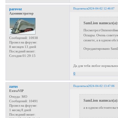
Поделиться
2024-04-02 12:46:07
parovoz
Администратор
SamLion написал(а)
Посмотрел Оппенгеймер
Оскары. Очень советую.
Сообщений:
10938
сюжете, а в одном обст
Провел на форуме:
8 месяцев 13 дней
Отредактировано SamL
Последний визит:
Сегодня 01:29:15
Да для тебя любое нормальное
0
Поделиться
2024-04-02 13:47:06
zarus
ExtraVIP
Откуда:
МО
SamLion написал(а)
Сообщений:
10491
Провел на форуме:
а в одном обстоятельст
1 месяц 8 дней
Последний визит: