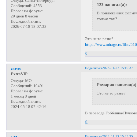
Откуда:
Санкт-Петербург
123 написал(а):
Сообщений:
4553
Провел на форуме:
В приложениях формула
29 дней 8 часов
только там?
Последний визит:
2026-07-18 18:07:33
Это не то разве?:
https://www.mirage.ru/film/51
0
Поделиться
2023-01-22 15:19:37
zarus
ExtraVIP
Откуда:
МО
Ромарио написал(а)
Сообщений:
10491
Провел на форуме:
Это не то разве?:
1 месяц 8 дней
Последний визит:
2024-05-18 07:42:16
В переводе Гобблина/Пучков
0
Поделиться
2023-01-22 15:23:25