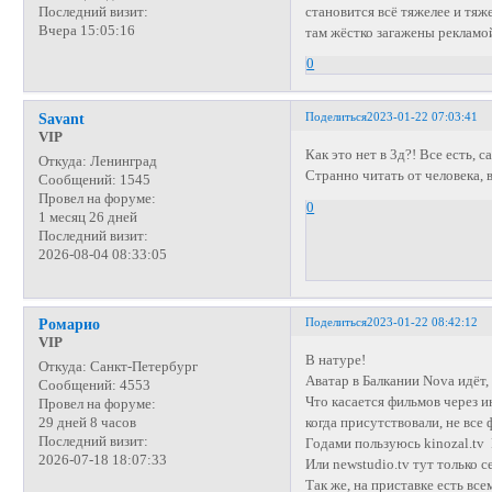
становится всё тяжелее и тяж
Последний визит:
Вчера 15:05:16
там жёстко загажены рекламой
0
Поделиться
2023-01-22 07:03:41
Savant
VIP
Как это нет в 3д?! Все есть, 
Откуда:
Ленинград
Странно читать от человека, 
Сообщений:
1545
Провел на форуме:
0
1 месяц 26 дней
Последний визит:
2026-08-04 08:33:05
Поделиться
2023-01-22 08:42:12
Ромарио
VIP
В натуре!
Откуда:
Санкт-Петербург
Аватар в Балкании Nova идёт,
Сообщений:
4553
Что касается фильмов через ин
Провел на форуме:
когда присутствовали, не все
29 дней 8 часов
Последний визит:
Годами пользуюсь kinozal.tv 
2026-07-18 18:07:33
Или newstudio.tv тут только с
Так же, на приставке есть вс