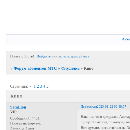
Акт
Привет, Гость!
Войдите
или
зарегистрируйтесь
.
»
Форум абонентов МТС
»
Флудилка
»
Кино
Страница:
«
1
2
3
4
5
Кино
Поделиться
2023-01-22 00:48:07
SamLion
VIP
Наконец-то я дождался Аватара
Сообщений:
4451
супер! Кэмерон, пожалуй, сам
Провел на форуме:
Вот думаю, потратиться на Ne
2 месяца 3 дня