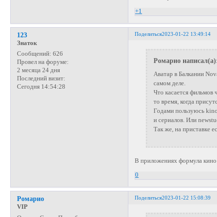
+1
Поделиться
2023-01-22 13:49:14
123
Знаток
Сообщений:
626
Ромарио написал(а)
Провел на форуме:
2 месяца 24 дня
Аватар в Балкании Nova
Последний визит:
самом деле.
Сегодня 14:54:28
Что касается фильмов ч
то время, когда присут
Годами пользуюсь kino
и сериалов. Или newstu
Так же, на приставке е
В приложениях формула кино и
0
Поделиться
2023-01-22 15:08:39
Ромарио
VIP