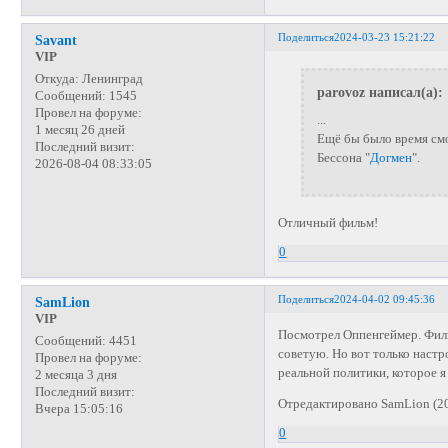
Поделиться
2024-03-23 15:21:22
Savant
VIP
Откуда:
Ленинград
parovoz написал(а):
Сообщений:
1545
Провел на форуме:
...
1 месяц 26 дней
Ещё бы было время смо
Последний визит:
Бессона "
Догмен
".
2026-08-04 08:33:05
Отличный фильм!
0
Поделиться
2024-04-02 09:45:36
SamLion
VIP
Посмотрел Оппенгеймер. Филь
Сообщений:
4451
советую. Но вот только настр
Провел на форуме:
реальной политики, которое я
2 месяца 3 дня
Последний визит:
Отредактировано SamLion (20
Вчера 15:05:16
0