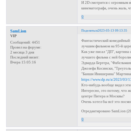
И 2D смотрится с огромным и
кинематографа, очень жаль, ч
0
Поделиться
2023-03-13 09:13:35
SamLion
VIP
Фантастический комедийный б
Сообщений:
4451
лучшим фильмом на 95-й цере
Провел на форуме:
Как уже писал "ДП", картина 
2 месяца 3 дня
лучшего фильма с ней бороли
Последний визит:
Вчера 15:05:16
Эдварда Бергера, "Фабельман
Джозефа Косински, "Треуголь
"Банши Инишерина" Мартина
https://www.dp.ru/a/2023/03/1
Кто-нибудь вообще видел эти 
Интересно, это потому, что ж
центре Питера и Москвы?
Очень хотел бы всё это посмо
Отредактировано SamLion (20
0