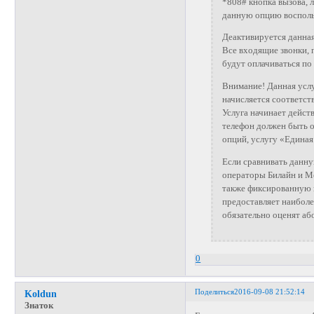
*808# кнопка вызова, 
данную опцию воспол
Деактивируется данная
Все входящие звонки, 
будут оплачиваться по 
Внимание! Данная услу
начисляется соответст
Услуга начинает действ
телефон должен быть о
опций, услугу «Единая
Если сравнивать данну
операторы Билайн и М
также фиксированную 
предоставляет наиболе
обязательно оценят аб
0
Поделиться
2016-09-08 21:52:14
Koldun
Знаток