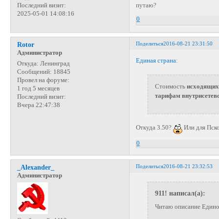
путаю?
Последний визит:
2025-05-01 14:08:16
0
Поделиться
2016-08-21 23:31:50
Rotor
Администратор
Единая страна
:
Откуда:
Ленинград
Сообщений:
18845
Провел на форуме:
Стоимость
исходящих
1 год 5 месяцев
тарифам внутрисетев
Последний визит:
Вчера 22:47:38
Откуда 3.50?
Или для Пск
0
Поделиться
2016-08-21 23:32:53
_Alexander_
Администратор
911! написал(а):
Читаю описание Единой