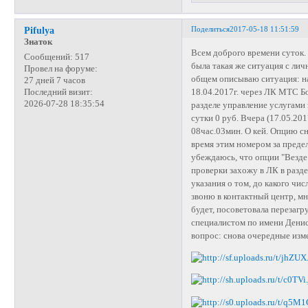
Поделиться
2017-05-18 11:51:59
Pifulya
Знаток
Всем доброго времени суток.
Сообщений:
517
была такая же ситуация с лич
Провел на форуме:
общем описываю ситуация: н
27 дней 7 часов
18.04.2017г. через ЛК МТС Бо
Последний визит:
2026-07-28 18:35:54
разделе управление услугами э
сутки 0 руб. Вчера (17.05.20
08час.03мин. О кей. Опцию с
время этим номером за предел
убеждаюсь, что опции "Везде
проверки захожу в ЛК в разде
указания о том, до какого чис
звоню в контактный центр, мн
будет, посоветовала перезагр
специалистом по имени Денис, 
вопрос: снова очередные изм