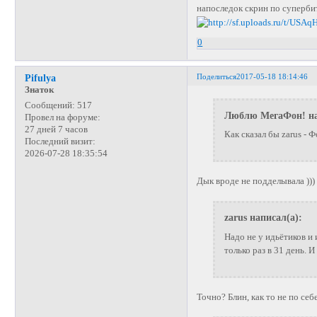
напоследок скрин по суперби
0
Поделиться
2017-05-18 18:14:46
Pifulya
Знаток
Сообщений:
517
Люблю МегаФон! на
Провел на форуме:
27 дней 7 часов
Как сказал бы zarus - 
Последний визит:
2026-07-28 18:35:54
Дык вроде не подделывала )))
zarus написал(а):
Надо не у идьётиков и
только раз в 31 день. 
Точно? Блин, как то не по себ