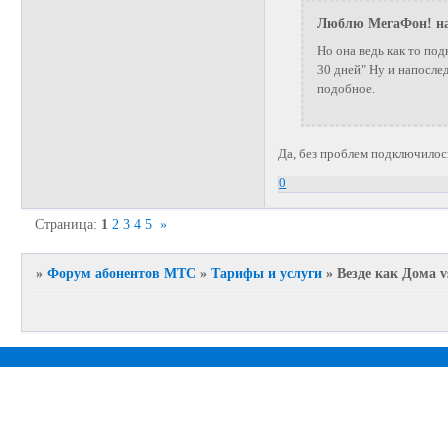
Люблю МегаФон! на
Но она ведь как то под
30 дней" Ну и напосле
подобное.
Да, без проблем подключилось
0
Страница:
1
2
3
4
5
»
»
Форум абонентов МТС
»
Тарифы и услуги
»
Везде как Дома v