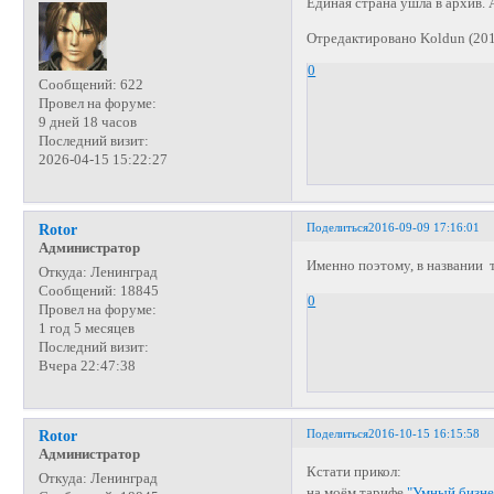
Единая страна ушла в архив. 
Отредактировано Koldun (201
0
Сообщений:
622
Провел на форуме:
9 дней 18 часов
Последний визит:
2026-04-15 15:22:27
Поделиться
2016-09-09 17:16:01
Rotor
Администратор
Именно поэтому, в названии т
Откуда:
Ленинград
Сообщений:
18845
0
Провел на форуме:
1 год 5 месяцев
Последний визит:
Вчера 22:47:38
Поделиться
2016-10-15 16:15:58
Rotor
Администратор
Кстати прикол:
Откуда:
Ленинград
на моём тарифе
"Умный бизнес