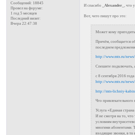
Сообщений:
18845
И спасибо
_Alexander_
, что
Провел на форуме:
1 год 5 месяцев
Вот, чего пишут про это:
Последний визит:
Вчера 22:47:38
Может кому пригодитьс
Причём, сообщается об
последнем предложении
http://www.mts.ru/new
Спешите подключать, а
с 8 сентября 2016 год
http://www.mts.ru/new
http://mts-lichniy-kab
Что привлекательного 
Услуга «Единая стран
И не смотря на то, чт
условиям внутрисетево
многими абонентами. Т
входящие звонки, в то