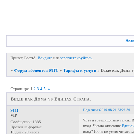
Акт
Привет, Гость!
Войдите
или
зарегистрируйтесь
.
»
Форум абонентов МТС
»
Тарифы и услуги
»
Везде как Дома v
Страница:
1
2
3
4
5
»
Везде как Дома vs Единая Страна.
Поделиться
2016-08-21 23:26:50
911!
VIP
Чота я товарищи запутался.. 
Сообщений:
1885
вход. Читаю описание
Едино
Провел на форуме:
вход? Или я не умею читать м
18 дней 20 часов