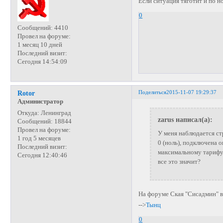
Если ситуация тяготит и по н
0
Сообщений:
4410
Провел на форуме:
1 месяц 10 дней
Последний визит:
Сегодня 14:54:09
Поделиться
2015-11-07 19:29:37
Rotor
Администратор
Откуда:
Ленинград
zarus написал(а):
Сообщений:
18844
Провел на форуме:
У меня наблюдается ст
1 год 5 месяцев
0 (ноль), подключена о
Последний визит:
максимальному тарифу т
Сегодня 12:40:46
все это значит?
На форуме Ская "Сисадмин" в
-->
Тынц
0