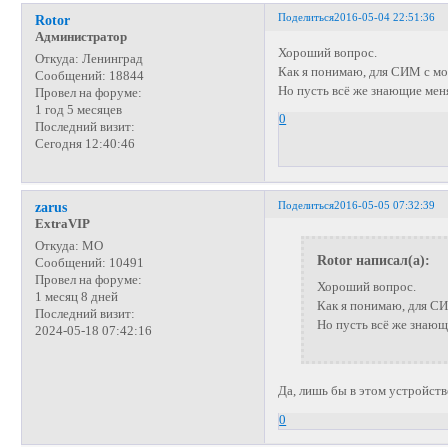
Поделиться
2016-05-04 22:51:36
Rotor
Администратор
Хороший вопрос.
Откуда:
Ленинград
Как я понимаю, для СИМ с мо
Сообщений:
18844
Но пусть всё же знающие меня
Провел на форуме:
1 год 5 месяцев
0
Последний визит:
Сегодня 12:40:46
Поделиться
2016-05-05 07:32:39
zarus
ExtraVIP
Откуда:
МО
Rotor написал(а):
Сообщений:
10491
Провел на форуме:
Хороший вопрос.
1 месяц 8 дней
Как я понимаю, для СИ
Последний визит:
Но пусть всё же знающи
2024-05-18 07:42:16
Да, лишь бы в этом устройст
0