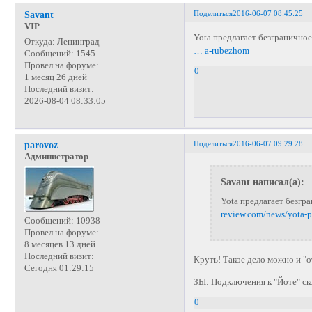
Поделиться
2016-06-07 08:45:25
Savant
VIP
Yota предлагает безгранично
Откуда:
Ленинград
… a-rubezhom
Сообщений:
1545
Провел на форуме:
0
1 месяц 26 дней
Последний визит:
2026-08-04 08:33:05
Поделиться
2016-06-07 09:29:28
parovoz
Администратор
Savant написал(а):
Yota предлагает безгр
review.com/news/yota-
Сообщений:
10938
Провел на форуме:
8 месяцев 13 дней
Последний визит:
Круть! Такое дело можно и "
Сегодня 01:29:15
ЗЫ: Подключения к "Йоте" ск
0