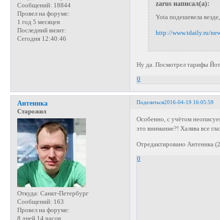
zarus написал(а):
Сообщений:
18844
Провел на форуме:
Yota подешевела везде
1 год 5 месяцев
Последний визит:
http://www.tdaily.ru/ne
Сегодня 12:40:46
Ну да. Посмотрел тарифы Йот
0
Поделиться
2016-04-19 16:05:59
Антеннка
Старожил
Особенно, с учётом неописуе
это внимание?! Халява все гла
Отредактировано Антеннка (2
0
Откуда:
Санкт-Петербург
Сообщений:
163
Провел на форуме:
8 дней 14 часов