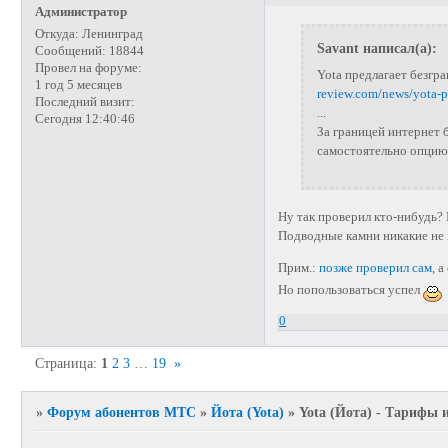
Администратор
Откуда:
Ленинград
Savant написал(а):
Сообщений:
18844
Провел на форуме:
Yota предлагает безгр
1 год 5 месяцев
review.com/news/yota-
Последний визит:
...
Сегодня 12:40:46
За границей интернет 
самостоятельно опцию.
Ну так проверил кто-нибудь?
Подводные камни никакие не 
Прим.:
позже проверил сам
, 
Но попользоваться успел
0
Страница:
1
2
3
…
19
»
»
Форум абонентов МТС
»
Йота (Yota)
»
Yota (Йота) - Тарифы 