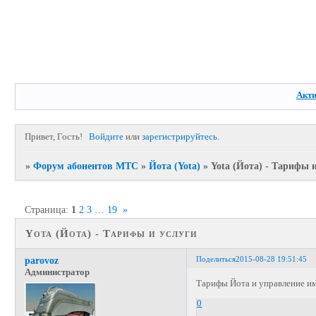
Акт
Привет, Гость!
Войдите
или
зарегистрируйтесь
.
»
Форум абонентов МТС
»
Йота (Yota)
»
Yota (Йота) - Тарифы 
Страница:
1
2
3
…
19
»
Yota (Йота) - Тарифы и услуги
Поделиться
2015-08-28 19:51:45
parovoz
Администратор
Тарифы Йота и управление им
0