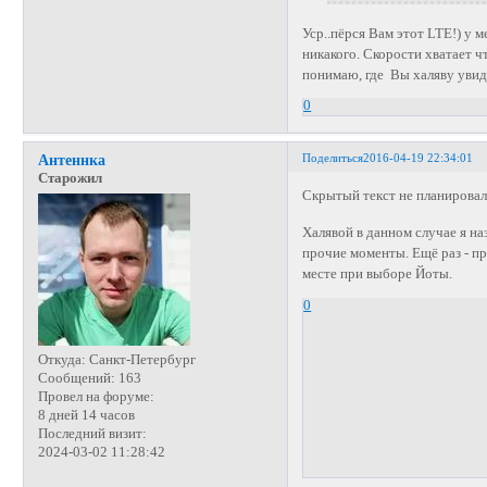
Уср..пёрся Вам этот LTE!) у м
никакого. Скорости хватает ч
понимаю, где Вы халяву увид
0
Поделиться
2016-04-19 22:34:01
Антеннка
Старожил
Скрытый текст не планирова
Халявой в данном случае я н
прочие моменты. Ещё раз - пр
месте при выборе Йоты.
0
Откуда:
Санкт-Петербург
Сообщений:
163
Провел на форуме:
8 дней 14 часов
Последний визит:
2024-03-02 11:28:42