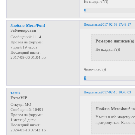
Не п..зда..т??))
0
Поделиться
2017-02-09 17:49:17
Люблю МегаФон!
Заблокирован
Сообщений:
1114
Ромарио написал(а)
Провел на форуме:
7 дней 19 часов
Не п..зда..т??))
Последний визит:
2017-08-06 01:04:55
Чиво-чиво?))
0
Поделиться
2017-02-10 10:48:03
zarus
ExtraVIP
Откуда:
МО
Люблю МегаФон! на
Сообщений:
10491
Провел на форуме:
У меня к usb модему е
1 месяц 8 дней
притронуться. Как он е
Последний визит:
2024-05-18 07:42:16