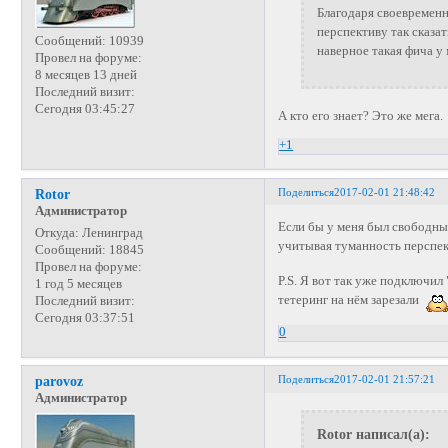
Благодаря своевременно
перспективу так сказа
Сообщений:
10939
наверное такая фича у
Провел на форуме:
8 месяцев 13 дней
Последний визит:
Сегодня 03:45:27
А кто его знает? Это же мега.
+1
Поделиться
2017-02-01 21:48:42
Rotor
Администратор
Если бы у меня был свободны
Откуда:
Ленинград
учитывая туманность перспекти
Сообщений:
18845
Провел на форуме:
P.S. Я вот так уже подключил
1 год 5 месяцев
тетеринг на нём зарезали
Последний визит:
Сегодня 03:37:51
0
Поделиться
2017-02-01 21:57:21
parovoz
Администратор
Rotor написал(а):