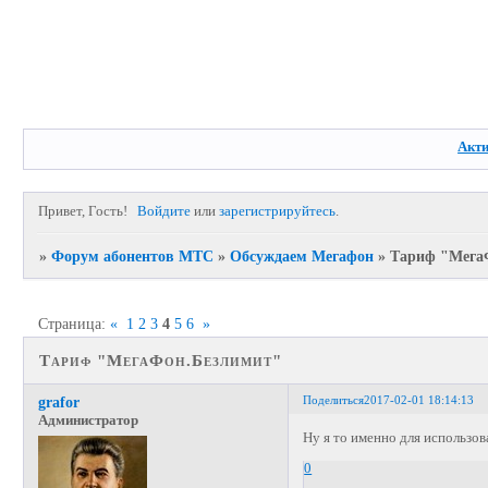
Акт
Привет, Гость!
Войдите
или
зарегистрируйтесь
.
»
Форум абонентов МТС
»
Обсуждаем Мегафон
»
Тариф "Мега
Страница:
«
1
2
3
4
5
6
»
Тариф "МегаФон.Безлимит"
Поделиться
2017-02-01 18:14:13
grafor
Администратор
Ну я то именно для использов
0