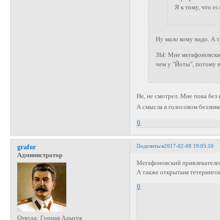
Я к тому, что е
Ну мало кому надо. А 
ЗЫ: Мне мегафоновский
чем у "Йоты", потому 
Не, не смотрел. Мне пока бе
А смысла в голосовом безли
0
Поделиться
2017-02-08 19:05:10
grafor
Администратор
Мегафоновский привлекателен
А также открытым тетерингом
0
Откуда:
Горная Адыгея