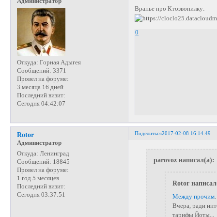
Администратор
Вранье про Ктозвонилку:
0
Откуда:
Горная Адыгея
Сообщений:
3371
Провел на форуме:
3 месяца 16 дней
Последний визит:
Сегодня 04:42:07
Поделиться
2017-02-08 16:14:49
Rotor
Администратор
Откуда:
Ленинград
parovoz написал(а):
Сообщений:
18845
Провел на форуме:
1 год 5 месяцев
Rotor написал
Последний визит:
Сегодня 03:37:51
Между прочим
.
Вчера, ради инт
тарифы Йоты...