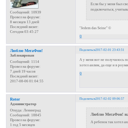
Если бы у меня был св
подключаться, учитывая
Сообщений:
10939
Провел на форуме:
8 месяцев 13 дней
Последний визит:
"Jedem das Seine" ©
Сегодня 03:45:27
0
Поделиться
2017-02-01 23:43:51
Люблю МегаФон!
Заблокирован
А у меня вот не получилось п
Сообщений:
1114
хотел анлим, да еще и в роуми
Провел на форуме:
7 дней 19 часов
0
Последний визит:
2017-08-06 01:04:55
Поделиться
2017-02-02 09:06:57
Rotor
Администратор
Откуда:
Ленинград
Люблю МегаФон! на
Сообщений:
18845
Провел на форуме:
А ребенок так хотел ан
1 год 5 месяцев