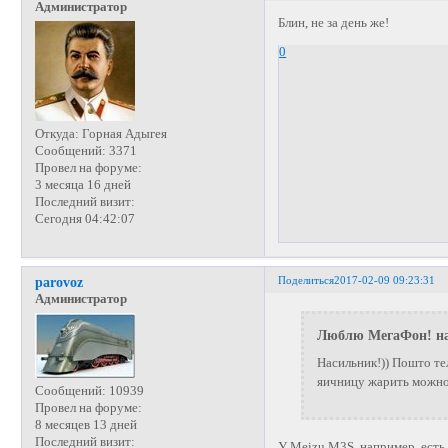
Администратор
Блин, не за день же!
0
Откуда:
Горная Адыгея
Сообщений:
3371
Провел на форуме:
3 месяца 16 дней
Последний визит:
Сегодня 04:42:07
Поделиться
2017-02-09 09:23:31
parovoz
Администратор
Люблю МегаФон! на
Насильник!)) Пошто те
яичницу жарить можно
Сообщений:
10939
Провел на форуме:
8 месяцев 13 дней
Последний визит:
У Meizu M3S, например, есть 