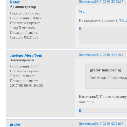
Поделиться
2017-02-08 23:32:27
Rotor
Администратор
Угу
.
Откуда:
Ленинград
Сообщений:
18845
Но продолжать прошу в
"Общ
Провел на форуме:
1 год 5 месяцев
0
Последний визит:
Сегодня 03:37:51
Поделиться
2017-02-08 23:41:14
Люблю МегаФон!
Заблокирован
Сообщений:
1114
grafor написал(а):
Провел на форуме:
7 дней 19 часов
Уже гигов 20 израсход
Последний визит:
2017-08-06 01:04:55
Насильник!)) Пошто телефону 
можно?))
0
Поделиться
2017-02-09 02:24:17
grafor