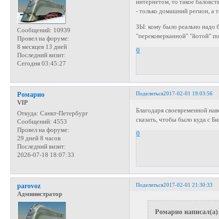
интернетом, то такое баловст
- только домашний регион, а 
ЗЫ: кому было реально надо б
Сообщений:
10939
"перековерканной" "йотой" п
Провел на форуме:
8 месяцев 13 дней
0
Последний визит:
Сегодня 03:45:27
Поделиться
2017-02-01 19:03:56
Ромарио
VIP
Благодаря своевременной наво
Откуда:
Санкт-Петербург
сказать, чтобы было куда с Б
Сообщений:
4553
Провел на форуме:
0
29 дней 8 часов
Последний визит:
2026-07-18 18:07:33
Поделиться
2017-02-01 21:30:33
parovoz
Администратор
Ромарио написал(а)