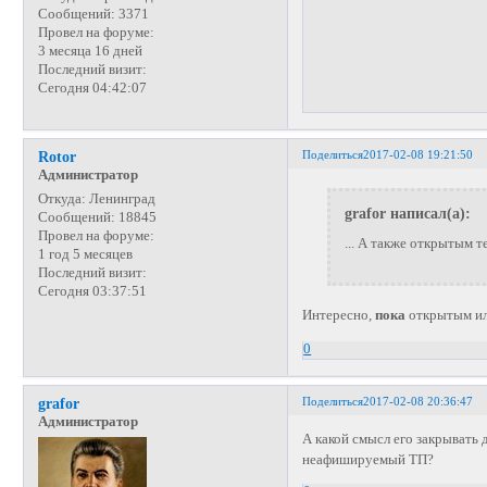
Сообщений:
3371
Провел на форуме:
3 месяца 16 дней
Последний визит:
Сегодня 04:42:07
Поделиться
2017-02-08 19:21:50
Rotor
Администратор
Откуда:
Ленинград
grafor написал(а):
Сообщений:
18845
Провел на форуме:
... А также открытым 
1 год 5 месяцев
Последний визит:
Сегодня 03:37:51
Интересно,
пока
открытым ил
0
Поделиться
2017-02-08 20:36:47
grafor
Администратор
А какой смысл его закрывать 
неафишируемый ТП?