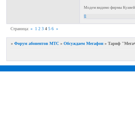
Модем видимо фирмы Куавей
0
Страница:
«
1
2
3
4
5
6
»
»
Форум абонентов МТС
»
Обсуждаем Мегафон
»
Тариф "Мега