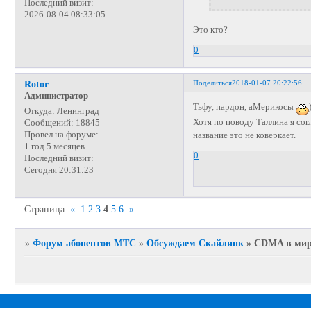
Последний визит:
2026-08-04 08:33:05
Это кто?
0
Поделиться
2018-01-07 20:22:56
Rotor
Администратор
Тьфу, пардон, аМерикосы
Откуда:
Ленинград
Хотя по поводу Таллина я сог
Сообщений:
18845
Провел на форуме:
название это не коверкает.
1 год 5 месяцев
0
Последний визит:
Сегодня 20:31:23
Страница:
«
1
2
3
4
5
6
»
»
Форум абонентов МТС
»
Обсуждаем Скайлинк
»
CDMA в мире