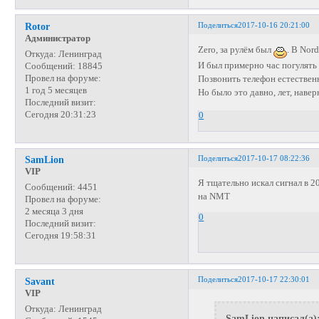
Поделиться
2017-10-16 20:21:00
Rotor
Администратор
Zero, за рулём был
. В Nor
Откуда:
Ленинград
И был примерно час погулять
Сообщений:
18845
Провел на форуме:
Позвонить телефон естественн
1 год 5 месяцев
Но было это давно, лет, наве
Последний визит:
Сегодня 20:31:23
0
Поделиться
2017-10-17 08:22:36
SamLion
VIP
Я тщательно искал сигнал в 2
Сообщений:
4451
на NMT
Провел на форуме:
2 месяца 3 дня
0
Последний визит:
Сегодня 19:58:31
Поделиться
2017-10-17 22:30:01
Savant
VIP
Откуда:
Ленинград
SamLion написал(а)