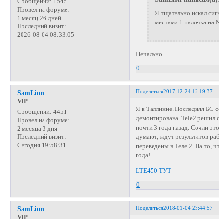
Сообщений:
1545
Провел на форуме:
Я тщательно искал сигн
1 месяц 26 дней
местами 1 палочка на
Последний визит:
2026-08-04 08:33:05
Печально...
0
Поделиться
2017-12-24 12:19:37
SamLion
VIP
Я в Таллинне. Последняя БС 
Сообщений:
4451
демонтирована. Tele2 решил 
Провел на форуме:
почти 3 года назад. Сочли эт
2 месяца 3 дня
думают, ждут результатов ра
Последний визит:
Сегодня 19:58:31
переведены в Теле 2. На то, 
года!
LTE450 ТУТ
0
Поделиться
2018-01-04 23:44:57
SamLion
VIP