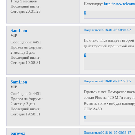
1 год 5 месяцев
Навскидку:
http://www.telcoma
Последний визит:
Сегодня 20:31:23
0
Поделиться
2018-01-05 00:04:02
SamLion
VIP
Понятно. Plus владеет втор
Сообщений:
4451
действующей прошивкой она н
Провел на форуме:
2 месяца 3 дня
0
Последний визит:
Сегодня 19:58:31
Поделиться
2018-01-07 02:55:05
SamLion
VIP
Гданьск и всё Поморское воев
Сообщений:
4451
сетью Plus на 420 МГц ситуац
Провел на форуме:
Кстати, а кто - нибудь плани
2 месяца 3 дня
CDMA450
Последний визит:
Сегодня 19:58:31
0
Поделиться
2018-01-07 05:36:47
parovoz