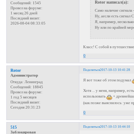
Rotor написал(а):
Сообщений:
1545
Провел на форуме:
Само наличие сигнала 
1 месяц 26 дней
Ну, аесли есть сигнал
Последний визит:
Я, например, нескольк
2026-08-04 08:33:05
Ну или по крайней мер
Класс! С собой в путешестви
0
Поделиться
2017-10-13 10:41:28
Rotor
Администратор
Я вот тоже об этом подумал
Откуда:
Ленинград
Сообщений:
18845
Хотя ... у меня, например, 
Провел на форуме:
использовать
+ древнейша
1 год 5 месяцев
Последний визит:
(как позже выяснилось: уже
Сегодня 20:31:23
0
Поделиться
2017-10-13 10:44:10
515
Заблокирован