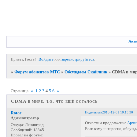
Акт
Привет, Гость!
Войдите
или
зарегистрируйтесь
.
»
Форум абонентов МТС
»
Обсуждаем Скайлинк
»
CDMA в мире
Страница:
«
1
2
3
4
5
6
»
CDMA в мире. То, что ещё осталось
Поделиться
2016-12-01 10:13:30
Rotor
Администратор
Отчасти а продолжение
Архи
Откуда:
Ленинград
Если кому интересно, обсуж
Сообщений:
18845
Провел на форуме: