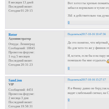
8 месяцев 13 дней
Вот хотел ты хренью помаятьс
Последний визит:
забыл и нормально в чухне о
Сегодня 01:29:15
ЗЫ: я действительно так дум
0
Поделиться
2017-10-16 10:47:56
Rotor
Администратор
Да это понятно, что мёртвый
Откуда:
Ленинград
Но для чего-то же у финнов э
Сообщений:
18845
Провел на форуме:
И, кстати, если бы я на пару
1 год 5 месяцев
помешало бы мне отдыхать
Последний визит:
Сегодня 20:31:23
0
Поделиться
2017-10-16 15:27:17
SamLion
VIP
Я в Финку давно не беру,так 
Сообщений:
4451
видят слабенький сигнал, на
Провел на форуме:
2 месяца 3 дня
0
Последний визит:
Сегодня 19:58:31