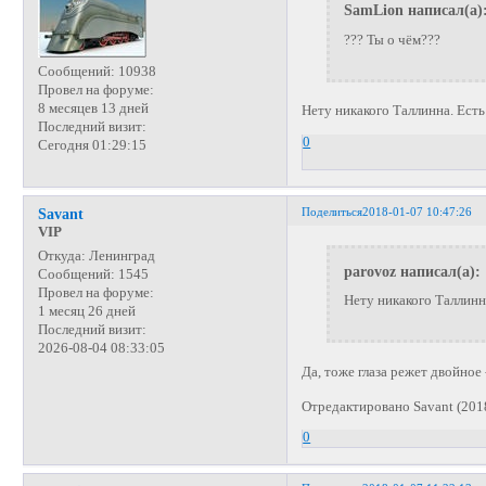
SamLion написал(а)
??? Ты о чём???
Сообщений:
10938
Провел на форуме:
8 месяцев 13 дней
Нету никакого Таллинна. Есть
Последний визит:
0
Сегодня 01:29:15
Поделиться
2018-01-07 10:47:26
Savant
VIP
Откуда:
Ленинград
parovoz написал(а):
Сообщений:
1545
Провел на форуме:
Нету никакого Таллинн
1 месяц 26 дней
Последний визит:
2026-08-04 08:33:05
Да, тоже глаза режет двойное 
Отредактировано Savant (201
0