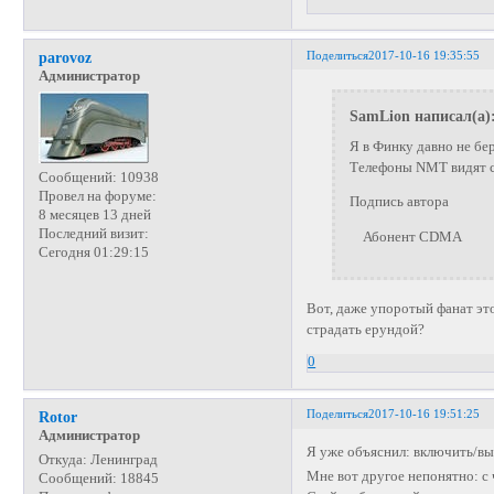
Поделиться
2017-10-16 19:35:55
parovoz
Администратор
SamLion написал(а)
Я в Финку давно не бер
Телефоны NMT видят с
Сообщений:
10938
Провел на форуме:
Подпись автора
8 месяцев 13 дней
Последний визит:
Абонент CDMA
Сегодня 01:29:15
Вот, даже упоротый фанат это
страдать ерундой?
0
Поделиться
2017-10-16 19:51:25
Rotor
Администратор
Я уже объяснил: включить/вы
Откуда:
Ленинград
Мне вот другое непонятно: с 
Сообщений:
18845