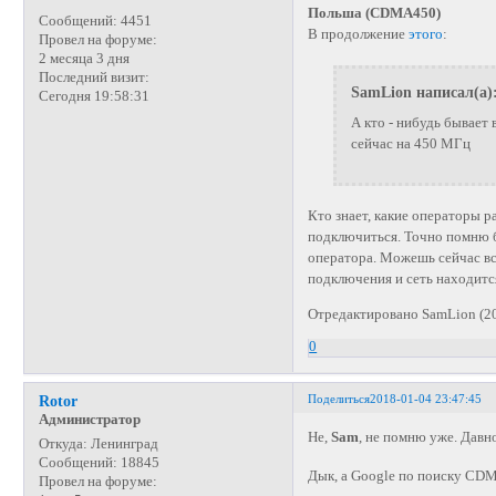
Польша (CDMA450)
Сообщений:
4451
В продолжение
этого
:
Провел на форуме:
2 месяца 3 дня
Последний визит:
SamLion написал(а)
Сегодня 19:58:31
А кто - нибудь бывает 
сейчас на 450 МГц
Кто знает, какие операторы 
подключиться. Точно помню бы
оператора. Можешь сейчас вс
подключения и сеть находитс
Отредактировано SamLion (20
0
Поделиться
2018-01-04 23:47:45
Rotor
Администратор
Не,
Sam
, не помню уже. Давн
Откуда:
Ленинград
Сообщений:
18845
Дык, а Google по поиску CDM
Провел на форуме: