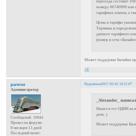
перехода составит 100
номеру 06740999 или 
тарифных планов, а та
Цены и тарифы указаны
Термины и определения
данного тарифного пла
(номер в сети «Билайн»
Может поддержке Билайна пр
+1
Поделиться
2017-02-02 16:21:07
parovoz
Администратор
_Alexander_ написал
Нашел я тот ОДИН на в
день. )
Сообщений:
10941
Провел на форуме:
Может поддержке Билайна 
8 месяцев 13 дней
Последний визит: