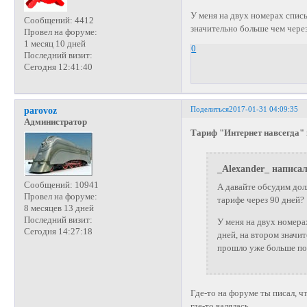
У меня на двух номерах списы
Сообщений:
4412
значительно больше чем через
Провел на форуме:
1 месяц 10 дней
0
Последний визит:
Сегодня 12:41:40
Поделиться
2017-01-31 04:09:35
parovoz
Администратор
Тариф "Интернет навсегда" и
_Alexander_ написал
Сообщений:
10941
А давайте обсудим долж
Провел на форуме:
тарифе через 90 дней?
8 месяцев 13 дней
Последний визит:
У меня на двух номера
Сегодня 14:27:18
дней, на втором значит
прошло уже больше по
Где-то на форуме ты писал, ч
где-то валялась.