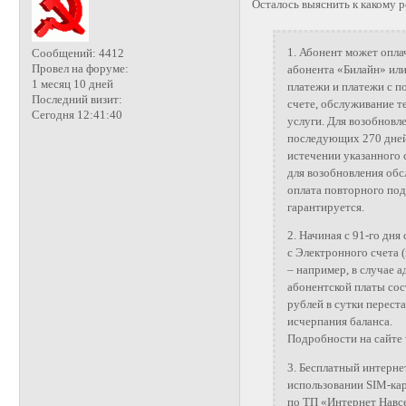
Осталось выяснить к какому р
1. Абонент может опла
Сообщений:
4412
Провел на форуме:
абонента «Билайн» ил
1 месяц 10 дней
платежи и платежи с п
Последний визит:
счете, обслуживание т
Сегодня 12:41:40
услуги. Для возобновл
последующих 270 дней 
истечении указанного 
для возобновления обс
оплата повторного под
гарантируется.
2. Начиная с 91-го дн
с Электронного счета (
– например, в случае 
абонентской платы сост
рублей в сутки перест
исчерпания баланса.
Подробности на сайте 
3. Бесплатный интерне
использовании SIM-кар
по ТП «Интернет Навсе