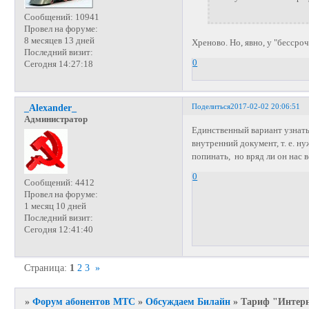
Сообщений:
10941
Провел на форуме:
8 месяцев 13 дней
Хреново. Но, явно, у "бессро
Последний визит:
0
Сегодня 14:27:18
Поделиться
2017-02-02 20:06:51
_Alexander_
Администратор
Единственный вариант узнать п
внутренний документ, т. е. н
попинать, но вряд ли он нас 
0
Сообщений:
4412
Провел на форуме:
1 месяц 10 дней
Последний визит:
Сегодня 12:41:40
Страница:
1
2
3
»
»
Форум абонентов МТС
»
Обсуждаем Билайн
»
Тариф "Интерне