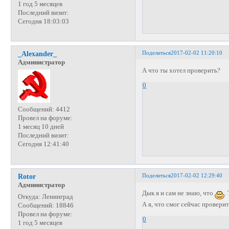
1 год 5 месяцев
Последний визит:
Сегодня 18:03:03
Поделиться
2017-02-02 11:20:10
_Alexander_
Администратор
А что ты хотел проверить?
0
Сообщений:
4412
Провел на форуме:
1 месяц 10 дней
Последний визит:
Сегодня 12:41:40
Поделиться
2017-02-02 12:29:40
Rotor
Администратор
Дык я и сам не знаю, что
.
Откуда:
Ленинград
А я, что смог сейчас проверит
Сообщений:
18846
Провел на форуме:
0
1 год 5 месяцев