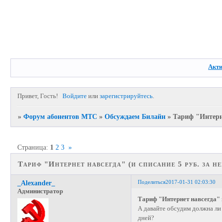
Акт
Привет, Гость!
Войдите
или
зарегистрируйтесь
.
»
Форум абонентов МТС
»
Обсуждаем Билайн
»
Тариф "Интерне
Страница:
1
2
3
»
Тариф "Интернет навсегда" (и списание 5 руб. за н
Поделиться
2017-01-31 02:03:30
_Alexander_
Администратор
Тариф "Интернет навсегда" и
А давайте обсудим должна ли 
дней?