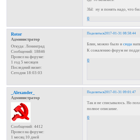
ЗЫ: ну и понять надо, что би
0
Поделиться
2017-01-31 08:58:44
Rotor
Администратор
Блин, можно было и
сюда
напи
Откуда:
Ленинград
К сожалению форум не подде
Сообщений:
18846
Провел на форуме:
0
1 год 5 месяцев
Последний визит:
Сегодня 18:03:03
Поделиться
2017-01-31 09:01:47
_Alexander_
Администратор
Так и не списывалось. Но по
полное описание.
0
Сообщений:
4412
Провел на форуме:
1 месяц 10 дней