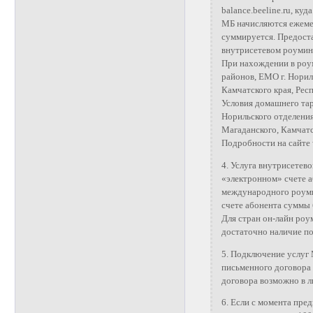
balance.beeline.ru, ку
МБ начисляются ежемес
суммируется. Предоста
внутрисетевом роуминг
При нахождении в роу
районов, ЕМО г. Нориль
Камчатского края, Рес
Условия домашнего тар
Норильского отделения
Магаданского, Камчатс
Подробности на сайте 
4. Услуга внутрисетев
«электронном» счете 
международного роуми
счете абонента суммы 
Для стран он-лайн ро
достаточно наличие по
5. Подключение услуг
письменного договора 
договора возможно в 
6. Если с момента пре