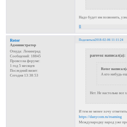
Надо будет им позвонить, узна
0
Поделиться
2018-02-06 11:11:24
Rotor
Администратор
Откуда:
Ленинград
parovoz написал(а):
Сообщений:
18845
Провел на форуме:
1 год 5 месяцев
Rotor написал(а
Последний визит:
А кто нибудь е
Сегодня 13:38:53
Нет. Не настолько все 
И тем не менее хочу отметит
https://danycom.ru/roaming
Международку народ уже про