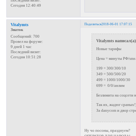
Последний визит:
Сегодня 12:40:49
Поделиться
2018-06-01 17:07:15
Vitalymts
Знаток
Сообщений:
700
Vitalymts написал(а)
Провел на форуме:
9 дней 1 час
Новые тарифы
Последний визит:
Сегодня 10:51:28
Цена = минуты РФ/sms
199 = 300/300/10
349 = 500/500/20
499 = 1000/1000/30
699 = 0/0/анлим
Безлимита на соцсети н
Так их, жадюг сраных!
За danycom и двор стре
Ну чо посоны, празднуем?