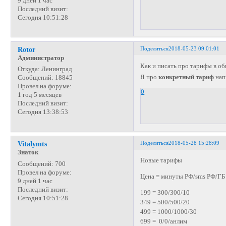
9 дней 1 час
Последний визит:
Сегодня 10:51:28
Поделиться
2018-05-23 09:01:01
Rotor
Администратор
Как и писать про тарифы в 
Откуда:
Ленинград
Я про
конкретный тариф
нап
Сообщений:
18845
Провел на форуме:
0
1 год 5 месяцев
Последний визит:
Сегодня 13:38:53
Поделиться
2018-05-28 15:28:09
Vitalymts
Знаток
Новые тарифы
Сообщений:
700
Провел на форуме:
Цена = минуты РФ/sms РФ/ГБ
9 дней 1 час
Последний визит:
199 = 300/300/10
Сегодня 10:51:28
349 = 500/500/20
499 = 1000/1000/30
699 = 0/0/анлим