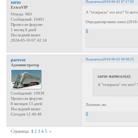
Поделиться
2018-06-02 07:17:02
zarus
ExtraVIP
А "телерасы" это кто? Те кот
Откуда:
МО
Сообщений:
10491
Отредактировано zarus (2018-
Провел на форуме:
1 месяц 8 дней
0
Последний визит:
2024-05-18 07:42:16
Поделиться
2018-06-02 09:08:25
parovoz
Администратор
zarus написал(а):
А "телерасы" это кто?
Сообщений:
10939
Провел на форуме:
8 месяцев 13 дней
Логично же.
Последний визит:
0
Сегодня 12:40:49
Страница:
1
2
3
4
5
»