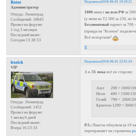
Поделиться
2018-06-01 19:29:21
Rotor
Администратор
1000
минут
на всю РФ
за 500
Откуда:
Ленинград
(у меня на Т2 500 за 250, но 
Сообщений:
18845
Провел на форуме:
Безлимитный
тырнет за 700 
1 год 5 месяцев
(правда на "Ксенон" подключ
Последний визит:
Всё испортили?
Сегодня 13:38:53
0
Поделиться
2018-06-01 22:01:54
lexeich
VIP
А в ЛК
пока
всё по старому:
Азот 299 = 1000/10
Неон 499 = 1500/15
Гелий 799 = 2000/20
Откуда:
Ленинград
Криптон 1299 = 3000/
Сообщений:
1452
Провел на форуме:
1 месяц 6 дней
Последний визит:
P.S.:
Пакеты обнулили (в 19 ча
Вчера 16:23:33
переправляет на страничка
pa