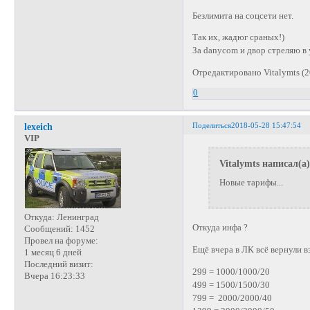
Безлимита на соцсети нет.
Так их, жадюг сраных!)
За danycom и двор стреляю в 
Отредактировано Vitalymts (2
0
Поделиться
2018-05-28 15:47:54
lexeich
VIP
Vitalymts написал(а)
Новые тарифы...
Откуда:
Ленинград
Откуда инфа ?
Сообщений:
1452
Провел на форуме:
Ещё вчера в ЛК всё вернули вз
1 месяц 6 дней
Последний визит:
299 = 1000/1000/20
Вчера 16:23:33
499 = 1500/1500/30
799 = 2000/2000/40