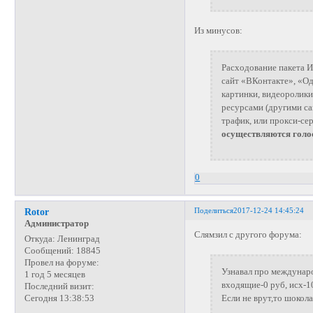
Из минусов:
Расходование пакета И
сайт «ВКонтакте», «О
картинки, видеоролики
ресурсами (другими са
трафик, или прокси-се
осуществляются голо
0
Поделиться
2017-12-24 14:45:24
Rotor
Администратор
Слямзил с другого форума:
Откуда:
Ленинград
Сообщений:
18845
Провел на форуме:
Узнавал про междунаро
1 год 5 месяцев
входящие-0 руб, исх-1
Последний визит:
Если не врут,то шокол
Сегодня 13:38:53