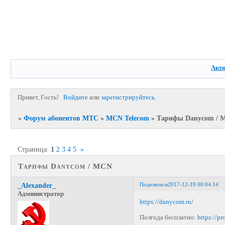
Акт
Привет, Гость!
Войдите
или
зарегистрируйтесь
.
»
Форум абонентов МТС
»
MCN Telecom
»
Тарифы Danycom / 
Страница:
1
2
3
4
5
»
Тарифы Danycom / MCN
Поделиться
2017-12-19 00:04:14
_Alexander_
Администратор
https://danycom.ru/
Полгода бесплатно:
https://p