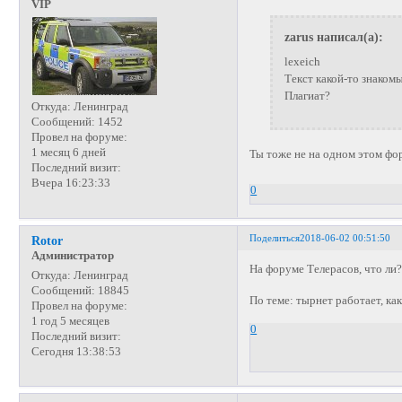
VIP
zarus написал(а):
lexeich
Текст какой-то знакомы
Плагиат?
Откуда:
Ленинград
Сообщений:
1452
Провел на форуме:
1 месяц 6 дней
Ты тоже не на одном этом фо
Последний визит:
Вчера 16:23:33
0
Поделиться
2018-06-02 00:51:50
Rotor
Администратор
На форуме Телерасов, что ли
Откуда:
Ленинград
Сообщений:
18845
По теме: тырнет работает, ка
Провел на форуме:
1 год 5 месяцев
0
Последний визит:
Сегодня 13:38:53