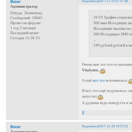
Поделиться
2017-12-19 07:47:48
Rotor
Администратор
Откуда:
Ленинград
10 Гб Трафик социальн
Сообщений:
18845
500 мин Исходящих вы
Провел на форуме:
1 год 5 месяцев
Исходящие вызовы на 
Последний визит:
500 Исходящих SMS аб
Сегодня 13:38:53
...
199 рублей рублей в м
Очень мне это что-то напомин
Vitalymts
,
А ещё
вот это
вспомнилось
И вот, что ещё подумалось: н
запустил
А дурачки ведь поведутся и з
0
Поделиться
2017-12-20 10:57:01
Rotor
Администратор