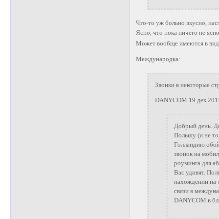
Что-то уж больно вкусно, на
Ясно, что пока ничего не ясн
Может вообще имеются в виду
Международка:
Звонки в некоторые ст
DANYCOM 19 дек 2017
Добрый день. Д
Польшу (и не то
Голландию обойд
звонок на мобил
роуминга для а
Вас удивят. По
нахождении на 
связи в междун
DANYCOM в бли