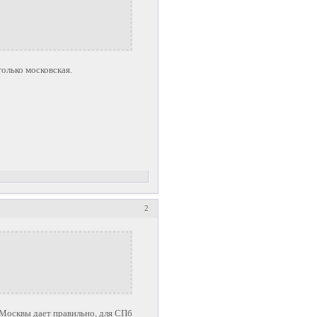
олько московская.
2
 Москвы дает правильно, для СПб