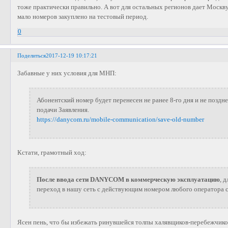
тоже практически правильно. А вот для остальных регионов дает Москву с
мало номеров закуплено на тестовый период.
0
Поделиться
2017-12-19 10:17:21
Забавные у них условия для МНП:
Абонентский номер будет перенесен не ранее 8-го дня и не поздн
подачи Заявления.
https://danycom.ru/mobile-communication/save-old-number
Кстати, грамотный ход:
После ввода сети DANYCOM в коммерческую эксплуатацию
, 
переход в нашу сеть с действующим номером любого оператора с
Ясен пень, что бы избежать ринувшейся толпы халявщиков-перебежчик