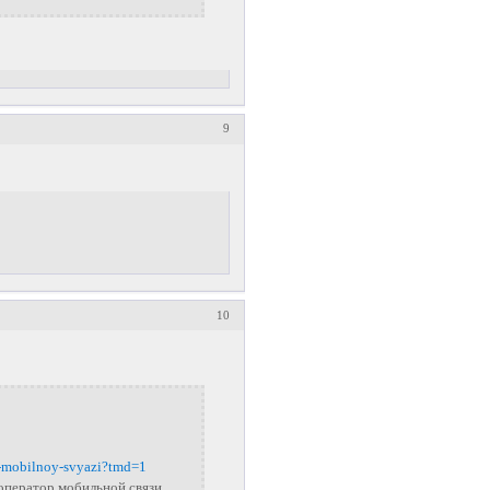
9
10
-mobilnoy-svyazi?tmd=1
оператор мобильной связи