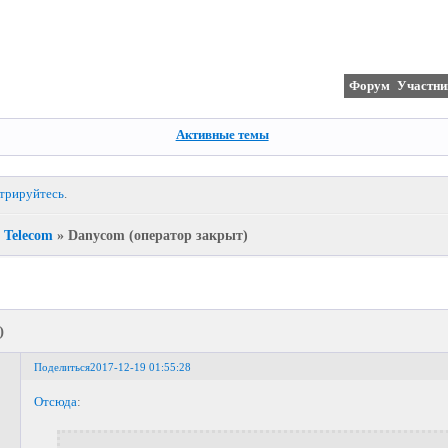
Форум
Участни
Активные темы
стрируйтесь
.
Telecom
»
Danycom (оператор закрыт)
)
Поделиться
2017-12-19 01:55:28
Отсюда
: