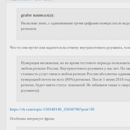
grafor написал(а):
Насколько знаю, с одинаковыми тремя цифрами номера после код
регионов.
Что-то они мутят или надеются на отмену внутрисетевого роуминга, тол
Нумерация московская, но во время тестового периода пользоват
любом регионе России. Внутрисетевого роуминга у нас нет. По о
стоимость услуг связи в любом регионе России абсолютно одина
нумерацией почти во всех (90%) регионах. После 1 июня 2018 год
регионе, будет иметь статус локальной. Не забываем также о ско
роуминга)).
https://vk.com/topic-150540140_35636706?post=30
Особенно интригует фраза: