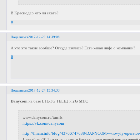
В Краснодар что ли ехать?
0
Поделиться
2017-12-20 14:39:08
А кто это такие вообще? Откуда взялись? Есть какая инфа о компании?
0
Поделиться
2017-12-24 13:34:33
Danycom
на базе LTE/3G TELE2 и
2G МТС
www.danycom.ru/tarrifs
https://vk.com/danycom
http://finam.info/blog/43766747638/DANYCOM-–-novyiy-operator
1 декабря 2017 года холдингом был запущен новый виртуальный 