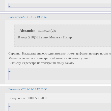
0
Поделиться
2017-12-19 10:54:50
_Alexander_ написал(а):
В коде (958)535 у них Москва и Питер
Странно. Насколько знаю, с одинаковыми тремя цифрами номера после к
Можешь ли написать конкретный питерский номер у них?
Выписку из реестра на телефон не хочу качать...
0
Поделиться
2017-12-19 12:53:55
Вроде после 5000 5355000
0