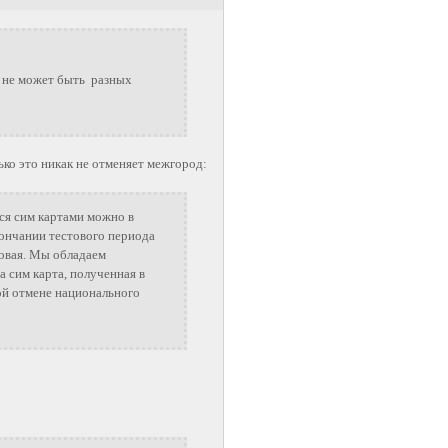
а не может быть разных
ько это никак не отменяет межгород:
ься сим картами можно в
кончании тестового периода
ковая. Мы обладаем
а сим карта, полученная в
рой отмене национального