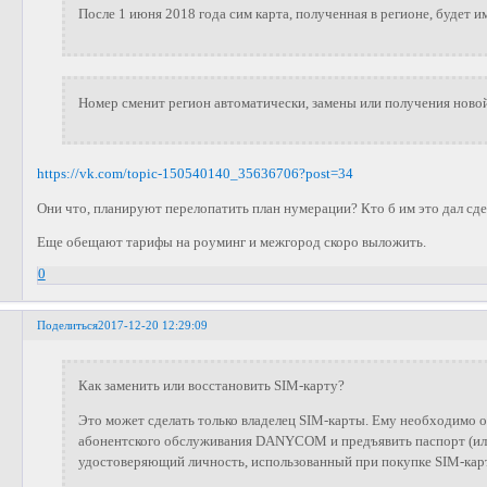
После 1 июня 2018 года сим карта, полученная в регионе, будет и
Номер сменит регион автоматически, замены или получения новой
https://vk.com/topic-150540140_35636706?post=34
Они что, планируют перелопатить план нумерации? Кто б им это дал сдел
Еще обещают тарифы на роуминг и межгород скоро выложить.
0
Поделиться
2017-12-20 12:29:09
Как заменить или восстановить SIM-карту?
Это может сделать только владелец SIM-карты. Ему необходимо о
абонентского обслуживания DANYCOM и предъявить паспорт (ил
удостоверяющий личность, использованный при покупке SIM-кар