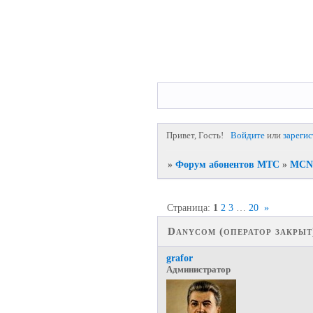
Привет, Гость!
Войдите
или
зареги
»
Форум абонентов МТС
»
MCN 
Страница:
1
2
3
…
20
»
Danycom (оператор закрыт
grafor
Администратор