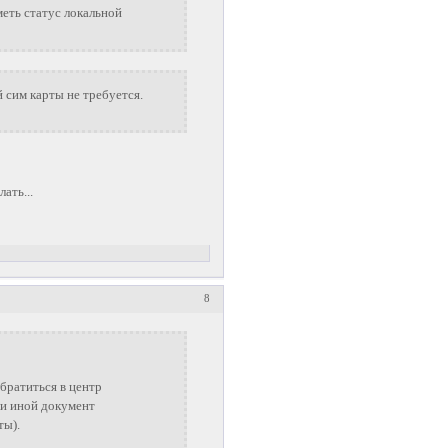
меть статус локальной
 сим карты не требуется.
ать...
8
братиться в центр
и иной документ
ты).