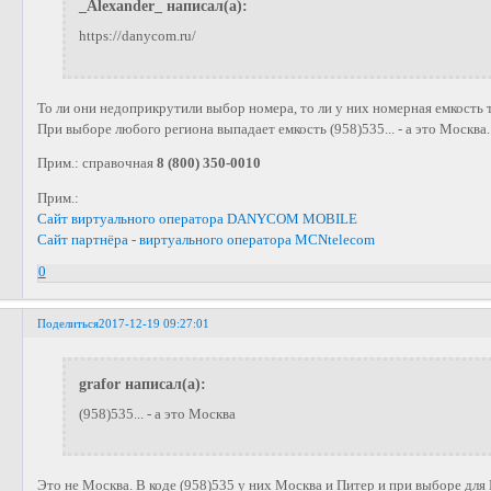
_Alexander_ написал(а):
https://danycom.ru/
То ли они недоприкрутили выбор номера, то ли у них номерная емкость т
При выборе любого региона выпадает емкость (958)535... - а это Москва.
Прим.: справочная
8 (800) 350-0010
Прим.:
Сайт виртуального оператора DANYCOM MOBILE
Сайт партнёра - виртуального оператора MCNtelecom
0
Поделиться
2017-12-19 09:27:01
grafor написал(а):
(958)535... - а это Москва
Это не Москва. В коде (958)535 у них Москва и Питер и при выборе для