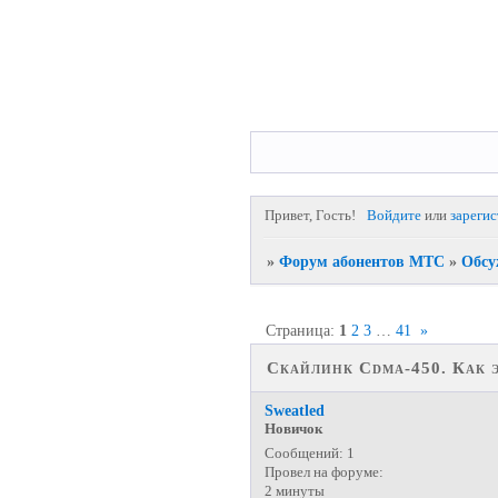
Привет, Гость!
Войдите
или
зареги
»
Форум абонентов МТС
»
Обсу
Страница:
1
2
3
…
41
»
Скайлинк Cdma-450. Как э
Sweatled
Новичок
Сообщений:
1
Провел на форуме:
2 минуты