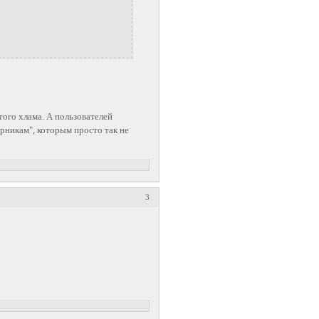
того хлама. А пользователей
ерникам", которым просто так не
3