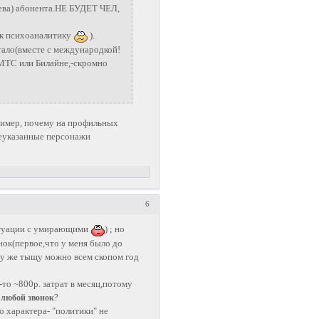
яева) абонента.НЕ БУДЕТ ЧЕЛ,
а к психоаналитику
).
ало(вместе с международкой!
в МТС или Билайне,-скромно
ример, почему на профильных
шеуказанные персонажи
6
ситуации с умирающими
) ; но
онок(первое,что у меня было до
 ту же тыщу можно всем скопом год
то ~800р. затрат в месяц,потому
а любой звонок
?
о характера- "политики" не