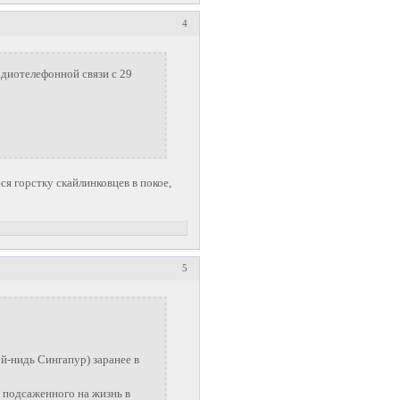
4
диотелефонной связи с 29
я горстку скайлинковцев в покое,
5
й-нидь Сингапур) заранее в
е подсаженного на жизнь в