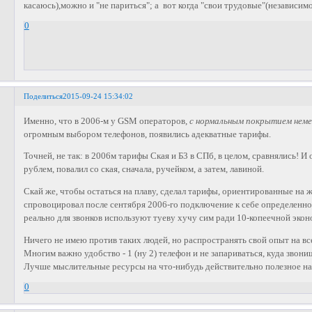
касаюсь),можно и "не париться"; а вот когда "свои трудовые"(независимо 
0
Поделиться
2015-09-24 15:34:02
Именно, что в 2006-м у GSM операторов,
с нормальным покрытием немег
огромным выбором телефонов, появились адекватные тарифы.
Точней, не так: в 2006м тарифы Ская и Б3 в СПб, в целом, сравнялись! 
рублем, повалил со ская, сначала, ручейком, а затем, лавиной.
Скай же, чтобы остаться на плаву, сделал тарифы, ориентированные на 
спровоцировал после сентября 2006-го подключение к себе определенног
реально для звонков используют туеву хучу сим ради 10-копеечной экон
Ничего не имею против таких людей, но распространять свой опыт на всех
Многим важно удобство - 1 (ну 2) телефон и не запариваться, куда звони
Лучше мыслительные ресурсы на что-нибудь действительно полезное на
0