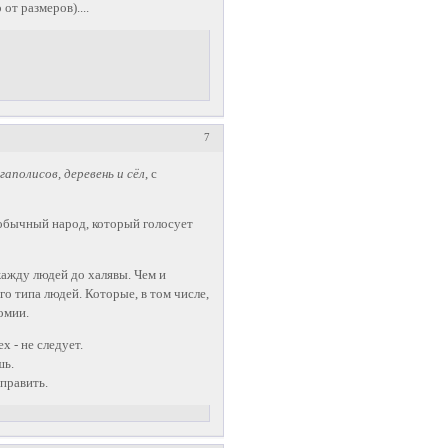
от размеров)....
7
аполисов, деревень и сёл
, с
И обычный народ, который голосует
жажду людей до халявы. Чем и
о типа людей. Которые, в том числе,
омии.
 - не следует.
шь.
править.