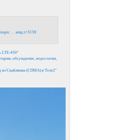
ewtopic … amp;t=5159
ь LTE-450"
нтарии, обсуждение, недостатки,
 из Скайлинка (CDMA) в Теле2"