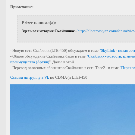
Примечание:
Prizer написал(а):
Здесь вся история Скайлинка:-
http://electrosvyaz.com/forum/vi
- Новую сеть Скайлинк (LTE-450) обсуждаем в теме
"SkyLink - новая сет
- Общее обсуждение Скайлинка было в теме
"Скайлинк - новости, комме
преимущества (Архив)
". Далее в этой.
- Перевод голосовых абонентов Скайлинка в сеть Теле2 - в теме
"Переход
Ссылка на группу в Vk
по CDMA (и LTE)-450