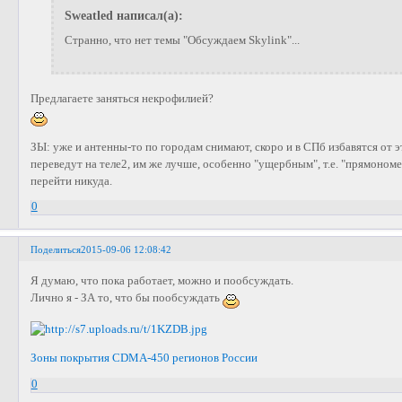
Sweatled написал(а):
Странно, что нет темы "Обсуждаем Skylink"...
Предлагаете заняться некрофилией?
ЗЫ: уже и антенны-то по городам снимают, скоро и в СПб избавятся от э
переведут на теле2, им же лучше, особенно "ущербным", т.е. "прямоном
перейти никуда.
0
Поделиться
2015-09-06 12:08:42
Я думаю, что пока работает, можно и пообсуждать.
Лично я - ЗА то, что бы пообсуждать
Зоны покрытия CDMA-450 регионов России
0