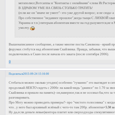
мегаполисе,Вотсаппы и "Контакты с онлайнами"-слова Иг.Растер
В ЗДРАВОМ УМЕ НА СВЯЗЬ СТОЛЬКО ТРАТИТЬ!
(если же он "иначе не умеет"- это уже другой вопрос; и не сюда- 
Про собственное "недавнее прошлое",когда тыщи С ЛИХВОЙ хват
Украина и т.п.) пятерым абонентам вместе на год-разумеется,не 
умолчу
Вышенаписанное сообщение, а также многие посты Самлиона - яркий п
форумах стебутся над абонентами Скайлинка. Правда, забывая, что вы
подключились к Скаю после начала его заката (после сентября 2006).
0
Поделиться
2015-09-24 15:16:00
Стебаться можно сколько угодно( особенно "гуманно" это выглядит в 
продолжай
НЕКТО
сидеть с 2006г. на какой-нидь "джинсе" по 1.70 за зв
Скайлинка и пришло на память)- он,наверное,так и не осознал бы,что за
разговаривать.
Про Мегу можно приводить примеры?- про "чистого голосовика" с когда-
что...у него был архивный зелёный с чего-то там 200р. абонентки
+5.50 з
Ну да,если деньги левые(контора платит или сверходходы спекулятивног