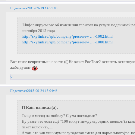
Поделиться
2015-09-19 14:51:03
"Информируем вас об изменении тарифов на услуги подвижной ра
сентября 2015 года.
http://skylink.ru/spb/company/press/new … -1002.html
http://skylink.ru/spb/company/press/new … -1000.html
Вот такие неприятные новости ((( Не хочет РосТеле2 оставить оставшуюс
жаба душит
0
Поделиться
2015-09-24 15:04:48
ITRain написал(а):
Тыща в месяц на мобилу? С ума посходили?
Ну разве что если ещё "100 минут международных звонков"(в како
пакет включить,....
А так- это как минимум полугодовая смета для нормального(т.е. н