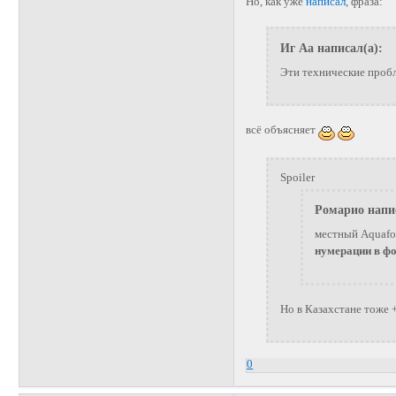
Но, как уже
написал
, фраза:
Иг Аа написал(а):
Эти технические проб
всё объясняет
Spoiler
Ромарио напис
местный Aquafo
нумерации в фо
Но в Казахстане тоже +7
0