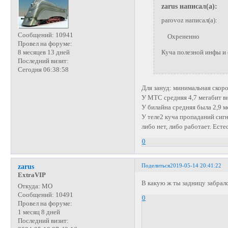
zarus написал(а):
parovoz написал(а):
Сообщений:
10941
Охрененно
Провел на форуме:
8 месяцев 13 дней
Куча полезной инфы и
Последний визит:
Сегодня 06:38:58
Для зануд: минимальная скоро
У МТС средняя 4,7 мегабит вни
У билайна средняя была 2,9 ме
У теле2 куча пропаданий сигна
либо нет, либо работает. Есте
0
Поделиться
2019-05-14 20:41:22
zarus
ExtraVIP
В какую ж ты задницу забрал
Откуда:
МО
Сообщений:
10491
0
Провел на форуме:
1 месяц 8 дней
Последний визит: