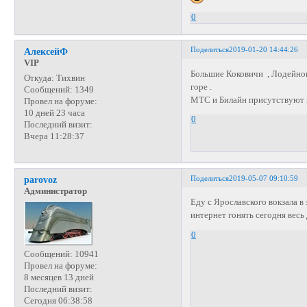
0
Поделиться
2019-01-20 14:44:26
АлексейФ
VIP
Большие Коковичи , Лодейнопо
Откуда:
Тихвин
горе .
Сообщений:
1349
МТС и Билайн присутствуют 
Провел на форуме:
10 дней 23 часа
0
Последний визит:
Вчера 11:28:37
Поделиться
2019-05-07 09:10:59
parovoz
Администратор
Еду с Ярославского вокзала 
интернет гонять сегодня весь
0
Сообщений:
10941
Провел на форуме:
8 месяцев 13 дней
Последний визит:
Сегодня 06:38:58