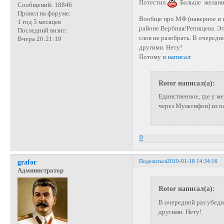
Потестил
Больше желания
Сообщений:
18846
Провел на форуме:
Вообще про МФ (наверное и п
1 год 5 месяцев
районе Вербная/Репищева. Это
Последний визит:
слов не разобрать. В очеред
Вчера 20:21:19
другими. Нету!
Потому и
написал
:
Rotor написал(а):
Единственное, где у ме
через Мультифон) из п
0
Поделиться
2019-01-18 14:34:16
grafor
Администратор
Rotor написал(а):
В очередной раз убеди
другими. Нету!