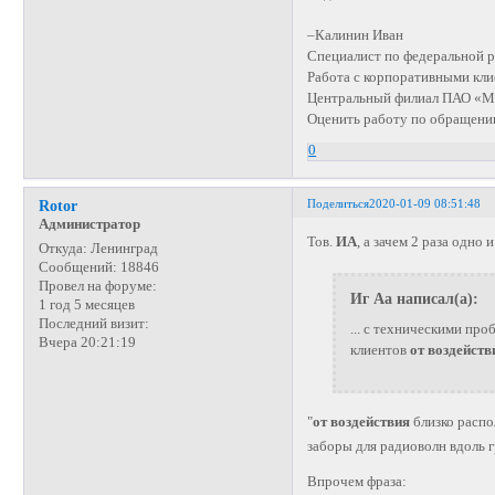
–Калинин Иван
Специалист по федеральной 
Работа с корпоративными кл
Центральный филиал ПАО «
Оценить работу по обращени
0
Поделиться
2020-01-09 08:51:48
Rotor
Администратор
Тов.
ИА
, а зачем 2 раза одно 
Откуда:
Ленинград
Сообщений:
18846
Провел на форуме:
Иг Аа написал(а):
1 год 5 месяцев
Последний визит:
... с техническими пр
Вчера 20:21:19
клиентов
от воздейств
"
от воздействия
близко распо
заборы для радиоволн вдоль 
Впрочем фраза: