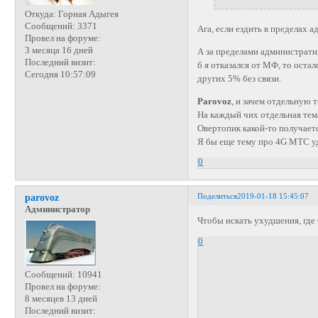
Откуда:
Горная Адыгея
Сообщений:
3371
Ага, если ездить в пределах 
Провел на форуме:
3 месяца 16 дней
А за пределами администрати
Последний визит:
б я отказался от МФ, то остал
Сегодня 10:57:09
других 5% без связи.
Parovoz
, и зачем отдельную 
На каждый чих отдельная тем
Овертопик какой-то получает
Я бы еще тему про 4G МТС уд
0
Поделиться
2019-01-18 15:45:07
parovoz
Администратор
Чтобы искать ухудшения, где 
0
Сообщений:
10941
Провел на форуме:
8 месяцев 13 дней
Последний визит: