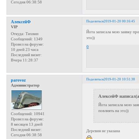
Сегодня 06:38:58
Поделиться
2019-01-20 00:16:45
АлексейФ
VIP
Йота записала мою заявку про
Откуда:
Тихвин
это))
Сообщений:
1349
Провел на форуме:
0
10 дней 23 часа
Последний визит:
Вчера 11:28:37
Поделиться
2019-01-20 10:51:38
parovoz
Администратор
АлексейФ написал(а
Йота записала мою зая
повлиять на это))
Сообщений:
10941
Провел на форуме:
8 месяцев 13 дней
Последний визит:
Деревня не указана
Сегодня 06:38:58