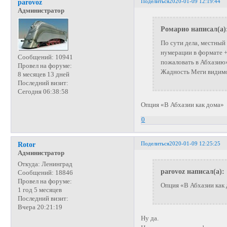
Поделиться
2020-01-09 12:19:44
parovoz
Администратор
Ромарио написал(а)
По сути дела, местный
нумерации в формате +
Сообщений:
10941
пожаловать в Абхазию
Провел на форуме:
Жадность Меги видимо 
8 месяцев 13 дней
Последний визит:
Сегодня 06:38:58
Опция «В Абхазии как дома»
0
Поделиться
2020-01-09 12:25:25
Rotor
Администратор
Откуда:
Ленинград
parovoz написал(а):
Сообщений:
18846
Провел на форуме:
Опция «В Абхазии как
1 год 5 месяцев
Последний визит:
Вчера 20:21:19
Ну да.