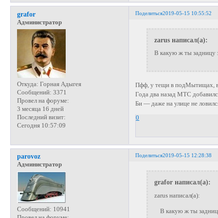
Поделиться
2019-05-15 10:55:52
grafor
Администратор
zarus написал(а):
В какую ж ты задницу 
Откуда:
Горная Адыгея
Пфф, у тещи в подМытищах, в
Сообщений:
3371
Года два назад МТС добавилс
Провел на форуме:
Би — даже на улице не ловилс
3 месяца 16 дней
Последний визит:
0
Сегодня 10:57:09
Поделиться
2019-05-15 12:28:38
parovoz
Администратор
grafor написал(а):
zarus написал(а):
Сообщений:
10941
В какую ж ты задницу
Провел на форуме: