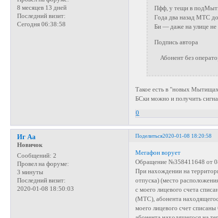
8 месяцев 13 дней
Пфф, у тещи в подМыти
Последний визит:
Года два назад МТС до
Сегодня 06:38:58
Би — даже на улице не
Подпись автора
Абонент без операторо
Такое есть в "новых Мытищах"
БСки можно и получить сигна
0
Поделиться
2020-01-08 18:20:58
Иг Аа
Новичок
Мегафон ворует
Сообщений:
2
Обращение №358411648 от 0
Провел на форуме:
При нахождении на территори
3 минуты
отпуска) (место расположения
Последний визит:
2020-01-08 18:50:03
с моего лицевого счета спис
(МТС), абонента находящегося
моего лицевого счет списаны
абонента находящегося на тер