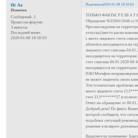
Поделиться
2020-01-08 18:50:02
Иг Аа
Новичок
ТОЛЬКО ФАКТЫ. Р Е Ш А Т 
Сообщений:
2
Обращение №358411648 от 0
Провел на форуме:
При нахождении на территори
3 минуты
отпуска) (место расположения
Последний визит:
2020-01-08 18:50:03
с моего лицевого счета спис
абонента находящегося на тер
лицевого счет списаны 04.01
находящегося на территории Р
счет списаны 06.01.2020 08:
находящегося на территории 
ПАО Мегафон неправомерными
не может защитить своих кли
Эти технические проблемы м
моего лицевого счета 213****
счет 213*******57 в полном 
Ответ на обращение от 08.01.
Добрый день! По факту Ваше
которой сообщаем, что ситуац
подобных ситуаций рекоменд
решение в возврате денежных
Надеемся на понимание. Благ