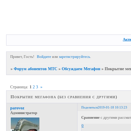
Акт
Привет, Гость!
Войдите
или
зарегистрируйтесь
.
»
Форум абонентов МТС
»
Обсуждаем Мегафон
»
Покрытие мег
Страница:
1
2
3
»
Покрытие мегафона (без сравнения с другими)
Поделиться
2019-01-18 10:13:23
parovoz
Администратор
Сравнение
с другими рассма
0