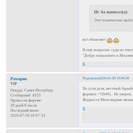
Иг Аа написал(а):
Эти технические проб
всё объясняет
И ещё вопросик: судя по текс
"Добро пожаловать в Абхазию 
0
Поделиться
2020-01-09 10:04:56
Ромарио
VIP
По сути дела, местный Aquaf
Откуда:
Санкт-Петербург
формате +7(940)... Не увере
Сообщений:
4553
Жадность Меги видимо мешает
Провел на форуме:
29 дней 8 часов
0
Последний визит:
2026-07-18 18:07:33