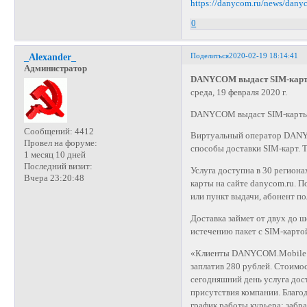
https://danycom.ru/news/dany
0
Поделиться
2020-02-19 18:14:41
_Alexander_
Администратор
DANYCOM выдаст SIM-карт
среда, 19 февраля 2020 г.
DANYCOM выдаст SIM-карты 
Сообщений:
4412
Виртуальный оператор DANY
Провел на форуме:
способы доставки SIM-карт. 
1 месяц 10 дней
Последний визит:
Услуга доступна в 30 региона
Вчера 23:20:48
карты на сайте danycom.ru. П
или пункт выдачи, абонент п
Доставка займет от двух до ш
истечению пакет с SIM-карто
«Клиенты DANYCOM.Mobile уж
заплатив 280 рублей. Стоимо
сегодняшний день услуга дос
присутствия компании. Благо
график работы курьера: забра