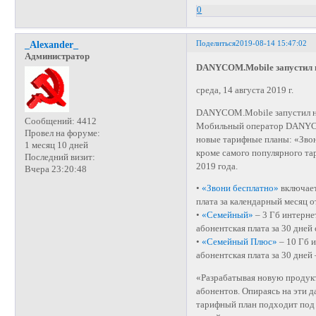
0
Поделиться
2019-08-14 15:47:02
_Alexander_
Администратор
DANYCOM.Mobile запустил 
среда, 14 августа 2019 г.
DANYCOM.Mobile запустил н
Сообщений:
4412
Мобильный оператор DANYCO
Провел на форуме:
новые тарифные планы: «Зво
1 месяц 10 дней
кроме самого популярного т
Последний визит:
2019 года.
Вчера 23:20:48
•
«Звони бесплатно»
включает
плата за календарный месяц о
•
«Семейный»
– 3 Гб интерне
абонентская плата за 30 дней 
•
«Семейный Плюс»
– 10 Гб 
абонентская плата за 30 дней 
«Разрабатывая новую продук
абонентов. Опираясь на эти
тарифный план подходит под 