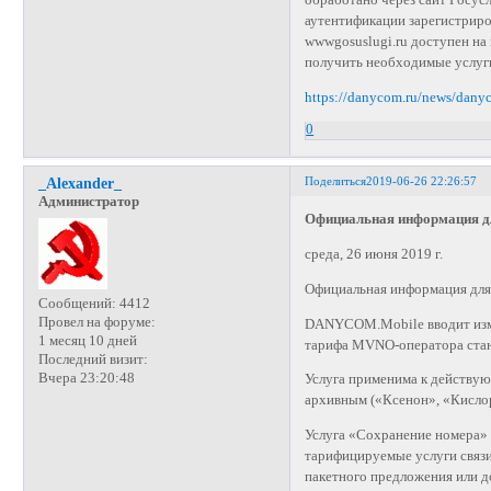
обработано через сайт Госус
аутентификации зарегистриров
wwwgosuslugi.ru доступен на
получить необходимые услуги
https://danycom.ru/news/dany
0
Поделиться
2019-06-26 22:26:57
_Alexander_
Администратор
Официальная информация д
среда, 26 июня 2019 г.
Официальная информация дл
Сообщений:
4412
Провел на форуме:
DANYCOM.Mobile вводит изме
1 месяц 10 дней
тарифа MVNO-оператора стан
Последний визит:
Вчера 23:20:48
Услуга применима к действу
архивным («Ксенон», «Кислор
Услуга «Сохранение номера» 
тарифицируемые услуги связи
пакетного предложения или д