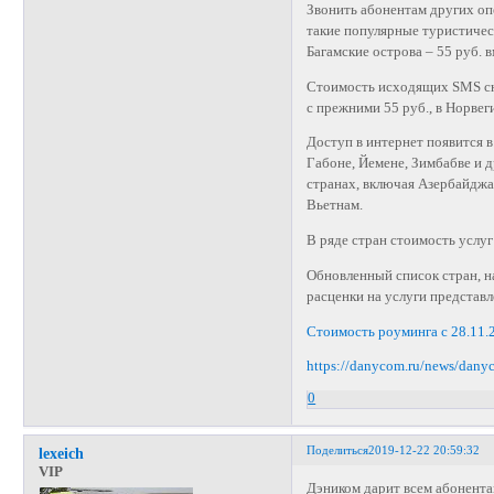
Звонить абонентам других опе
такие популярные туристическ
Багамские острова – 55 руб. 
Стоимость исходящих SMS сни
с прежними 55 руб., в Норвеги
Доступ в интернет появится в
Габоне, Йемене, Зимбабве и д
странах, включая Азербайдж
Вьетнам.
В ряде стран стоимость услуг
Обновленный список стран, 
расценки на услуги представ
Стоимость роуминга с 28.11.
https://danycom.ru/news/dany
0
Поделиться
2019-12-22 20:59:32
lexeich
VIP
Дэником дарит всем абонент