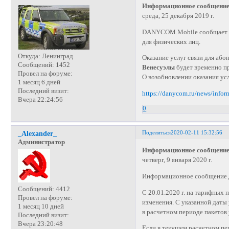
Информационное сообщение
среда, 25 декабря 2019 г.
DANYCOM.Mobile сообщает об
для физических лиц.
Откуда:
Ленинград
Оказание услуг связи для а
Сообщений:
1452
Венесуэлы
будет временно пр
Провел на форуме:
О возобновлении оказания ус
1 месяц 6 дней
Последний визит:
https://danycom.ru/news/info
Вчера 22:24:56
0
Поделиться
2020-02-11 15:32:56
_Alexander_
Администратор
Информационное сообщение
четверг, 9 января 2020 г.
Информационное сообщение
Сообщений:
4412
С 20.01.2020 г. на тарифных
Провел на форуме:
изменения. С указанной даты
1 месяц 10 дней
в расчетном периоде пакетов
Последний визит:
Вчера 23:20:48
Если в текущем расчетном пе