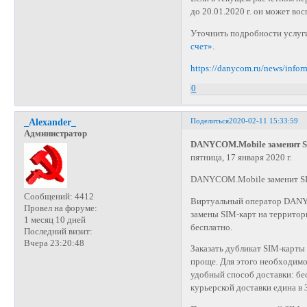
до 20.01.2020 г. он может во
Уточнить подробности услуги
счет»
.
https://danycom.ru/news/info
0
Поделиться
2020-02-11 15:33:59
_Alexander_
Администратор
DANYCOM.Mobile заменит SI
пятница, 17 января 2020 г.
DANYCOM.Mobile заменит SIM
Сообщений:
4412
Виртуальный оператор DANY
Провел на форуме:
замены SIM-карт на территори
1 месяц 10 дней
бесплатно.
Последний визит:
Вчера 23:20:48
Заказать дубликат SIM-карты 
проще. Для этого необходимо 
удобный способ доставки: бе
курьерской доставки едина в 