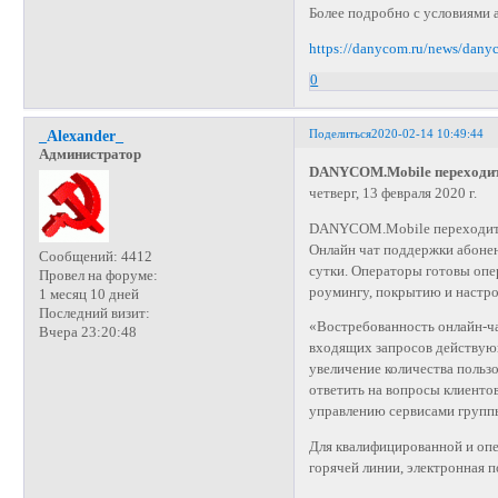
Более подробно с условиями 
https://danycom.ru/news/dany
0
Поделиться
2020-02-14 10:49:44
_Alexander_
Администратор
DANYCOM.Mobile переходит 
четверг, 13 февраля 2020 г.
DANYCOM.Mobile переходит 
Онлайн чат поддержки абоне
Сообщений:
4412
сутки. Операторы готовы опер
Провел на форуме:
роумингу, покрытию и настро
1 месяц 10 дней
Последний визит:
«Востребованность онлайн-ча
Вчера 23:20:48
входящих запросов действу
увеличение количества пользо
ответить на вопросы клиенто
управлению сервисами груп
Для квалифицированной и о
горячей линии, электронная п