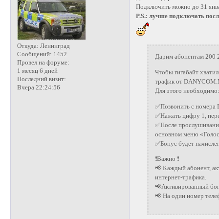
Подключить можно до 31 янва
P.S.: лучше подключать посл
Откуда:
Ленинград
Сообщений:
1452
Дарим абонентам 200 2
Провел на форуме:
1 месяц 6 дней
Чтобы гигабайт хватил
Последний визит:
трафик от DANYCOM.M
Вчера 22:24:56
Для этого необходимо
✅Позвонить с номера
✅Нажать цифру 1, пер
✅После прослушивания 
основном меню «Голос
✅Бонус будет начислен
❗Важно ❗
📢 Каждый абонент, а
интернет-трафика.
📢Активированный бон
📢 На один номер теле