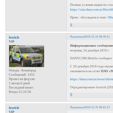
Полные условия акции по ссы
https://cms.danycom.ru/files/
Прим.: обсуждаем в теме:
Общ
0
Поделиться
2019-12-31 00:39:12
lexeich
VIP
Информационное сообщение
вторник, 24 декабря 2019 г.
DANYCOM.Mobile сообщает об
С 26 декабря 2019 года оказан
Откуда:
Ленинград
оказываться на сетях
ПАО «
Сообщений:
1452
Провел на форуме:
https://danycom.ru/news/info
1 месяц 6 дней
Отредактировано lexeich (201
Последний визит:
Вчера 22:24:56
0
Поделиться
2019-12-31 00:42:13
lexeich
VIP