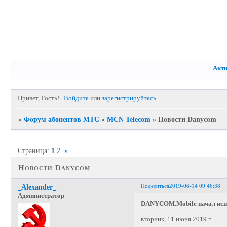
Акт
Привет, Гость!
Войдите
или
зарегистрируйтесь
.
»
Форум абонентов МТС
»
MCN Telecom
»
Новости Danycom
Страница:
1
2
»
Новости Danycom
Поделиться
2019-06-14 09:46:38
_Alexander_
Администратор
DANYCOM.Mobile начал исп
вторник, 11 июня 2019 г.