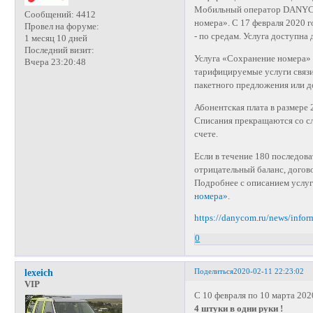
Мобильный оператор DANYCO
Сообщений:
4412
номера». С 17 февраля 2020 г
Провел на форуме:
- по средам. Услуга доступ
1 месяц 10 дней
Последний визит:
Услуга «Сохранение номера» 
Вчера 23:20:48
тарифицируемые услуги связи
пакетного предложения или д
Абонентская плата в размере 
Списания прекращаются со сл
счете.
Если в течение 180 последов
отрицательный баланс, догов
Подробнее с описанием услуг
номера»
.
https://danycom.ru/news/info
0
Поделиться
2020-02-11 22:23:02
lexeich
VIP
С 10 февраля по 10 марта 202
4 штуки в одни руки !