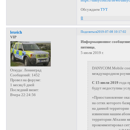
https://danycom.ru/news/dan
Обсуждаем
ТУТ
0
Поделиться
2019-07-08 10:17:02
lexeich
VIP
Информационное сообщение
пятница
,
5 июля 2019 г.
DANYCOM.Mobile сообщ
Откуда:
Ленинград
международном роумин
Сообщений:
1452
Провел на форуме:
С 15 июля 2019
года п
1 месяц 6 дней
будут недоступны услу
Последний визит:
Вчера 22:24:56
«Приостановление оказа
на сетях которого ба
на данной территории 
извинения нашим абоне
территории Абхазии м
прокомментировал сит