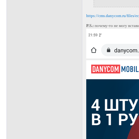
https://cms.danycom.ru/files/
P.S.:
почему-то не могу встави