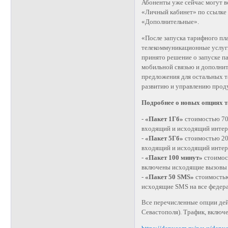
Абоненты уже сейчас могут в
«Личный кабинет» по ссылк
«Дополнительные».
«После запуска тарифного пл
телекоммуникационные услуг
принято решение о запуске 
мобильной связью и дополнит
предложения для остальных т
развитию и управлению про
Подробнее о новых опциях 
-
«Пакет 1Гб»
стоимостью 70 
входящий и исходящий интер
-
«Пакет 5Гб»
стоимостью 200
входящий и исходящий интер
-
«Пакет 100 минут»
стоимост
включены исходящие вызовы н
-
«Пакет 50 SMS»
стоимостью
исходящие SMS на все федера
Все перечисленные опции дей
Севастополя). Трафик, включ