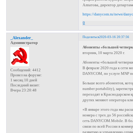
Алпатова, директор департа
https://danycom.ru/news/dany
0
Поделиться
2020-03-16 20:37:56
_Alexander_
Администратор
Абоненты «большой четвер
вторник, 10 марта 2020 г.
Абоненты «большой четверк
В феврале 2020 года к сети 
Сообщений:
4412
DANYCOM, по услуге MNP под
Провел на форуме:
1 месяц 10 дней
Больше всего абонентов, кот
Последний визит:
number portability), зареги
Вчера 23:20:48
переходят в Краснодарском к
других меняют оператора кл
«В январе этого года мы рас
номера с трех до 56 российск
сеть DANYCOM.Mobile. В бол
связи по всей России в комм
развитию и управлению сер