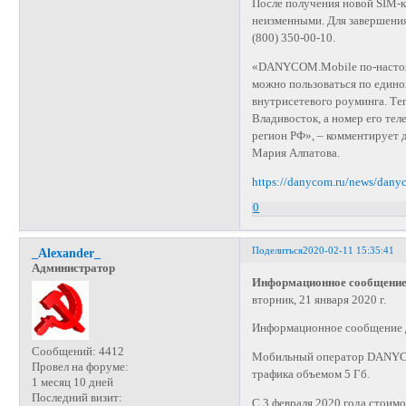
После получения новой SIM-к
неизменными. Для завершени
(800) 350-00-10.
«DANYCOM.Mobile по-настоящ
можно пользоваться по единой
внутрисетевого роуминга. Теп
Владивосток, а номер его тел
регион РФ», – комментирует
Мария Алпатова.
https://danycom.ru/news/dany
0
Поделиться
2020-02-11 15:35:41
_Alexander_
Администратор
Информационное сообщение
вторник, 21 января 2020 г.
Информационное сообщение
Сообщений:
4412
Мобильный оператор DANYCOM
Провел на форуме:
трафика объемом 5 Гб.
1 месяц 10 дней
Последний визит:
С 3 февраля 2020 года стоимо