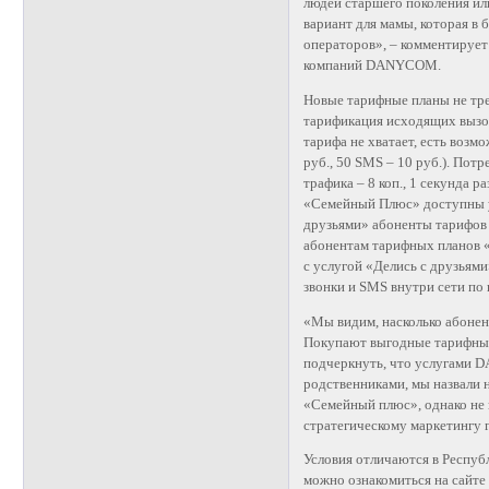
людей старшего поколения ил
вариант для мамы, которая в
операторов», – комментирует
компаний DANYCOM.
Новые тарифные планы не тре
тарификация исходящих вызов
тарифа не хватает, есть возмо
руб., 50 SMS – 10 руб.). Пот
трафика – 8 коп., 1 секунда 
«Семейный Плюс» доступны 
друзьями» абоненты тарифов
абонентам тарифных планов «
с услугой «Делись с друзья
звонки и SMS внутри сети по
«Мы видим, насколько абонен
Покупают выгодные тарифные п
подчеркнуть, что услугами D
родственниками, мы назвали
«Семейный плюс», однако не 
стратегическому маркетинг
Условия отличаются в Респуб
можно ознакомиться на сайте