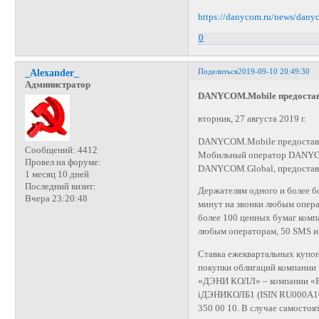
https://danycom.ru/news/dany
0
Поделиться
2019-09-10 20:49:30
_Alexander_
Администратор
DANYCOM.Mobile предоставл
вторник, 27 августа 2019 г.
DANYCOM.Mobile предоставля
Сообщений:
4412
Мобильный оператор DANYCO
Провел на форуме:
DANYCOM.Global, предостав
1 месяц 10 дней
Последний визит:
Держателям одного и более 
Вчера 23:20:48
минут на звонки любым опера
более 100 ценных бумаг комп
любым операторам, 50 SMS и 
Ставка ежеквартальных купо
покупки облигаций компании 
«ДЭНИ КОЛЛ» – компании «Б
iДЭНИКОЛБ1 (ISIN RU000A10
350 00 10. В случае самосто