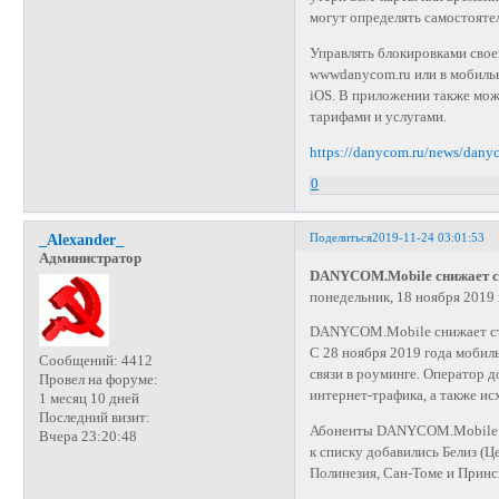
могут определять самостоятел
Управлять блокировками свое
wwwdanycom.ru или в мобиль
iOS. В приложении также можн
тарифами и услугами.
https://danycom.ru/news/dan
0
Поделиться
2019-11-24 03:01:53
_Alexander_
Администратор
DANYCOM.Mobile снижает ст
понедельник, 18 ноября 2019 
DANYCOM.Mobile снижает сто
С 28 ноября 2019 года моби
Сообщений:
4412
связи в роуминге. Оператор д
Провел на форуме:
интернет-трафика, а также и
1 месяц 10 дней
Последний визит:
Абоненты DANYCOM.Mobile уж
Вчера 23:20:48
к списку добавились Белиз (Ц
Полинезия, Сан-Томе и Принс