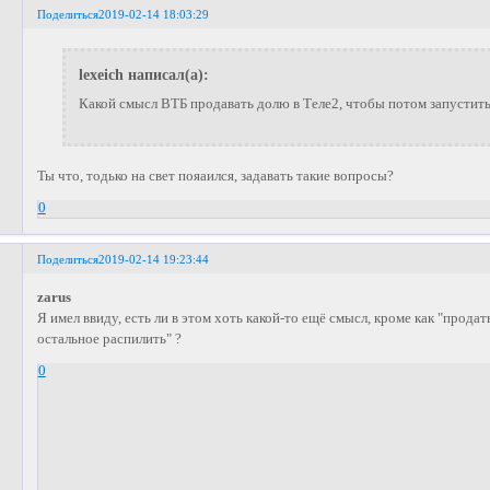
Поделиться
2019-02-14 18:03:29
lexeich написал(а):
Какой смысл ВТБ продавать долю в Теле2, чтобы потом запустить 
Ты что, тодько на свет пояаился, задавать такие вопросы?
0
Поделиться
2019-02-14 19:23:44
zarus
Я имел ввиду, есть ли в этом хоть какой-то ещё смысл, кроме как "продать
остальное распилить" ?
0