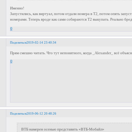
Именно!
Запустились, как виртуал, потом отдали номера в Т2, потом опять запуст
номерами. Теперь вроде как сами собираются Т2 выкупать. Реально бред
0
Поделиться
2019-02-14 23:40:34
Прям смешно читать. Что тут непонятного, когда _Alexander_ всё объяс
0
Поделиться
2019-06-12 20:48:26
ВТБ намерен осенью представить «ВТБ-Мобайл»