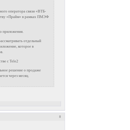
ного оператора связи «ВТБ-
тству «Прайм» в рамках ПМЭФ
го приложения.
 рассматривать отдельный
приложение, которое в
в.
тве с Tele2
льное решение о продаже
ется через месяц.
8