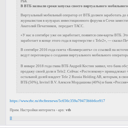
РБК
В ВТБ назвали сроки запуска своего виртуального мобильного
Виртуальный мобильный оператор от ВТБ должен заработать до к
журналистам в кулуарах инвестиционного форума в Сочи замести
Анатолий Печатников, передает ТАСС.
«У нас в сентябре уже он заработает, появятся сим-карты ВТБ. Это
заработает в конце этого года в партнерстве с Tele2», — сказал П
В сентябре 2016 года газета «Коммерсантъ» со ссылкой на источн
ведут переговоры о создании виртуального мобильного оператор
В январе 2018 года глава ВТБ Андрей Костин заявил, что банк об
продажу своей доли в Tele2. Сейчас «Ростелекому» принадлежат
остальной долей владеет Tele 2 Russia Holding AB, которым, в сво
ВТБ (50%), Invitel B.V. Алексея Мордашова (40%) и банк «Россия»
https://www.rbc.ru/rbcfreenews/5c656c359a79473bbb6ce917
Прим. Настройки интернета - apn:
vtb
0