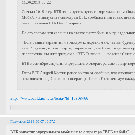
11.06.2019 15:22
Осенью 2019 года ВТБ планирует запустить виртуального мобиль
Мобайл» и выпустить сим-карты ВТБ, сообщил в интервью аген
член правления ВТБ Олег Смирнов.
По его словам, эти сервисы на старте могут быть в виде отдельно
«Есть разные варианты, и в каждом конкретном случае мы будем
кейс. Я думаю, что на старте, скорее всего, это будет отдельное 
перспективе мы интегрируем в «ВТБ-Онлайн», — пояснил Смирно
ВТБ в сентябре запустит виртуального оператора связи в партнерс
Глава ВТБ Андрей Костин ранее в четверг сообщил, что окончате
оставшихся акций сотового оператора Tele2 «Ростелекому» ожида
https://www.banki.ru/news/lenta/?id=10898466
0
Поделиться
2019-08-07 10:57:34
ВТБ запустит виртуального мобильного оператора "ВТБ мобайл"