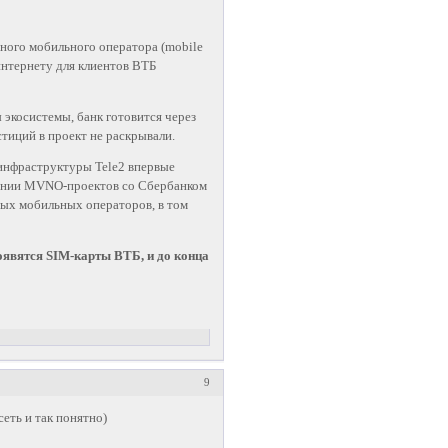
ьного мобильного оператора (mobile
 интернету для клиентов ВТБ
экосистемы, банк готовится через
стиций в проект не раскрывали.
инфраструктуры Tele2 впервые
нении MVNO-проектов со Сбербанком
ьных мобильных операторов, в том
оявятся SIM-карты ВТБ, и до конца
9
 сеть и так понятно)