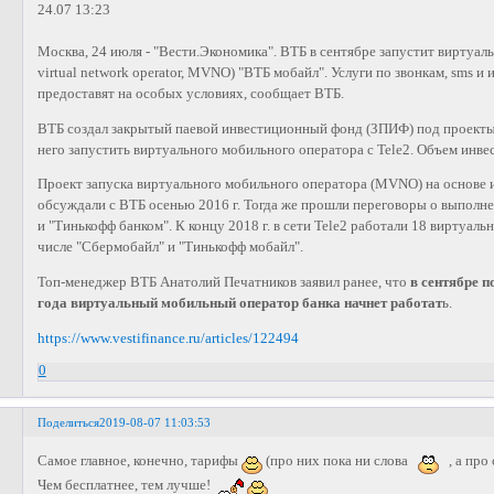
24.07 13:23
Москва, 24 июля - "Вести.Экономика". ВТБ в сентябре запустит виртуал
virtual network operator, MVNO) "ВТБ мобайл". Услуги по звонкам, sms и
предоставят на особых условиях, сообщает ВТБ.
ВТБ создал закрытый паевой инвестиционный фонд (ЗПИФ) под проекты 
него запустить виртуального мобильного оператора с Tele2. Объем инве
Проект запуска виртуального мобильного оператора (MVNO) на основе 
обсуждали с ВТБ осенью 2016 г. Тогда же прошли переговоры о выпол
и "Тинькофф банком". К концу 2018 г. в сети Tele2 работали 18 виртуал
числе "Сбермобайл" и "Тинькофф мобайл".
Топ-менеджер ВТБ Анатолий Печатников заявил ранее, что
в сентябре п
года виртуальный мобильный оператор банка начнет работат
ь.
https://www.vestifinance.ru/articles/122494
0
Поделиться
2019-08-07 11:03:53
Самое главное, конечно, тарифы
(про них пока ни слова
, а про
Чем бесплатнее, тем лучше!