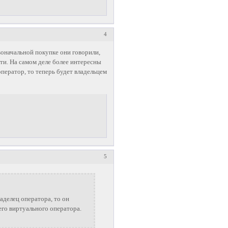
4
воначальной покупке они говорили,
ти. На самом деле более интересны
оператор, то теперь будет владельцем
5
аделец оператора, то он
его виртуального оператора.