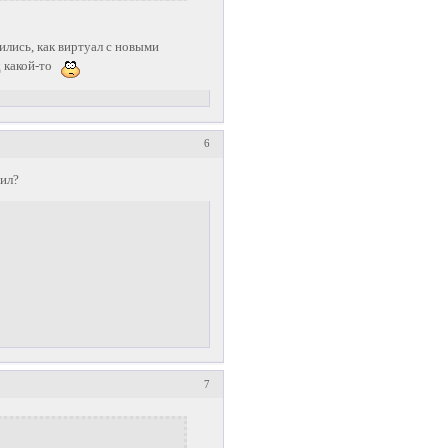
ились, как виртуал с новыми
 какой-то
6
нил?
7