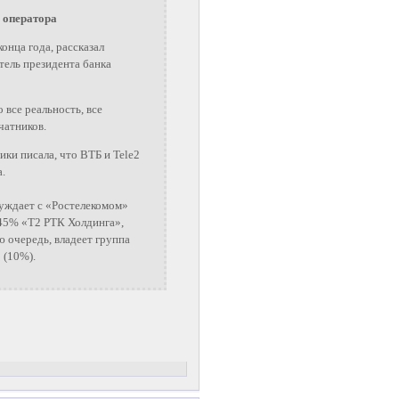
 оператора
онца года, рассказал
тель президента банка
 все реальность, все
ечатников.
ики писала, что ВТБ и Tele2
а.
суждает с «Ростелекомом»
 45% «Т2 РТК Холдинга»,
ю очередь, владеет группа
 (10%).