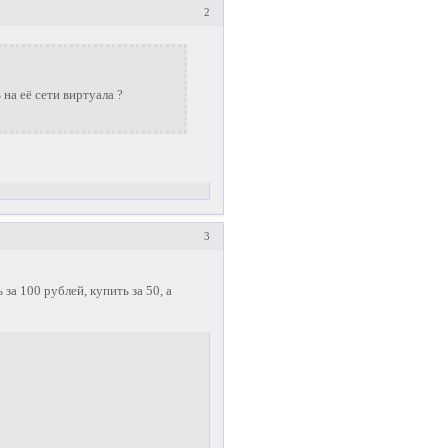
2
на её сети виртуала ?
3
 за 100 рублей, купить за 50, а