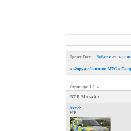
Привет, Гость!
Войдите
или
зареги
»
Форум абонентов МТС
»
Газп
Страница:
1
2
»
ВТБ Мобайл
lexeich
VIP