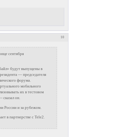
10
онце сентября
байл» будут выпущены в
президента — председателя
мического форума.
иртуального мобильного
лизовывать их в тестовом
 сказал он.
ии России и за рубежом.
ет в партнерстве с Tele2.