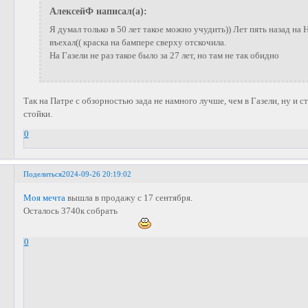
АлексейФ написал(а):
Я думал только в 50 лет такое можно учудить)) Лет пять назад на 
въехал(( краска на бампере сверху отскочила.
На Газели не раз такое было за 27 лет, но там не так обидно
Так на Патре с обзорностью зада не намного лучше, чем в Газели, ну и с
стойки.
0
Поделиться
2024-09-26 20:19:02
Моя мечта
вышла в продажу с 17 сентября.
Осталось 3740к собрать
0