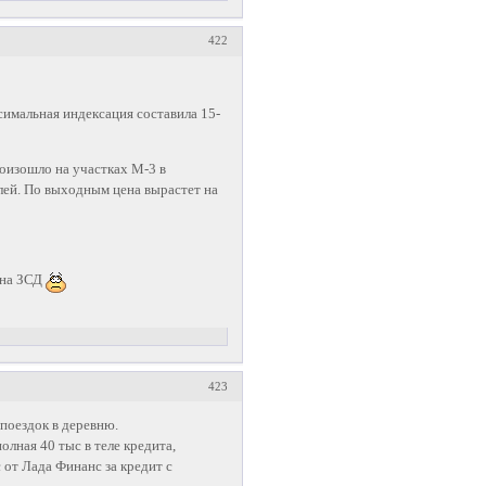
422
симальная индексация составила 15-
оизошло на участках М-3 в
лей. По выходным цена вырастет на
л на ЗСД
423
 поездок в деревню.
олная 40 тыс в теле кредита,
с от Лада Финанс за кредит с