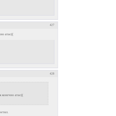
427
но атас((
428
к конечно атас((
ретил.