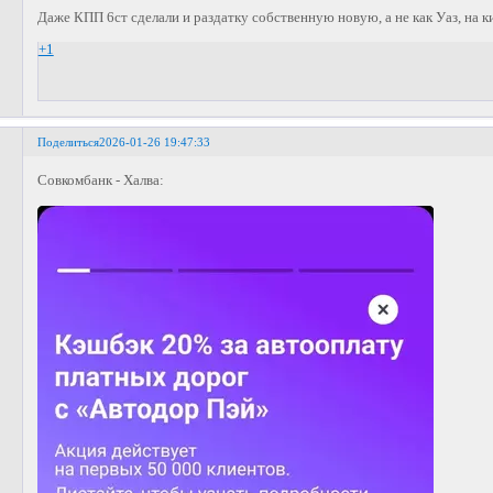
Даже КПП 6ст сделали и раздатку собственную новую, а не как Уаз, на к
+1
Поделиться
2026-01-26 19:47:33
Совкомбанк - Халва: