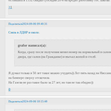
оставшихся 1552 скидка субсидия 20% на кредит работнику гос. школы.
+1
Поделиться
2024-09-06 09:40:31
Связь в ЛДНР и около.
grafor написал(а):
Когда, сразу после получения менял номер на нормальный в сало
двора, где салон (на Гражданке) и въехал жопой в столб.
Я думал только в 50 лет такое можно учудить)) Лет пять назад на Ниссане
на бампере сверху отскочила.
На Газели не раз такое было за 27 лет, но там не так обидно))
0
Поделиться
2024-09-06 10:15:48