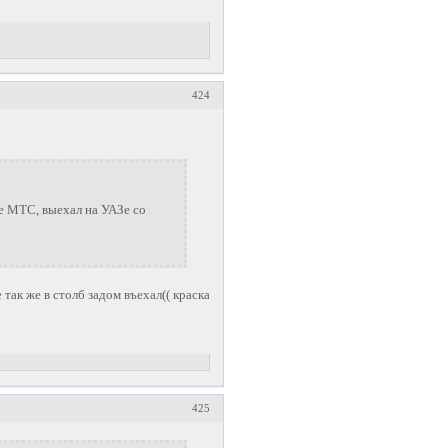
424
не МТС, выехал на УАЗе со
 так же в столб задом въехал(( краска
425