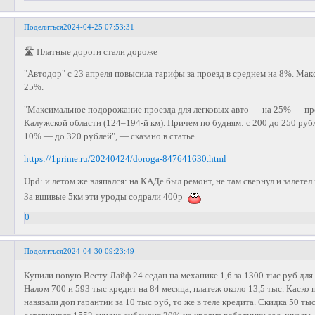
Поделиться
2024-04-25 07:53:31
🛣 Платные дороги стали дороже
"Автодор" с 23 апреля повысила тарифы за проезд в среднем на 8%. Мак
25%.
"Максимальное подорожание проезда для легковых авто — на 25% — пр
Калужской области (124–194-й км). Причем по будням: с 200 до 250 руб
10% — до 320 рублей", — сказано в статье.
https://1prime.ru/20240424/doroga-847641630.html
Upd: и летом же вляпался: на КАДе был ремонт, не там свернул и залете
За вшивые 5км эти уроды содрали 400р
0
Поделиться
2024-04-30 09:23:49
Купили новую Весту Лайф 24 седан на механике 1,6 за 1300 тыс руб для
Налом 700 и 593 тыс кредит на 84 месяца, платеж около 13,5 тыс. Каско п
навязали доп гарантии за 10 тыс руб, то же в теле кредита. Скидка 50 ты