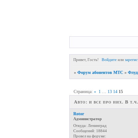
Привет, Гость!
Войдите
или
зареги
»
Форум абонентов МТС
»
Флуд
Страница:
«
1
…
13
14
15
Авто: и все про них. В т.
Rotor
Администратор
Откуда:
Ленинград
Сообщений:
18844
Провел на форуме: