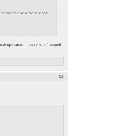
Ниссане так же в столб задом
толб притаился четко у левой задней
426