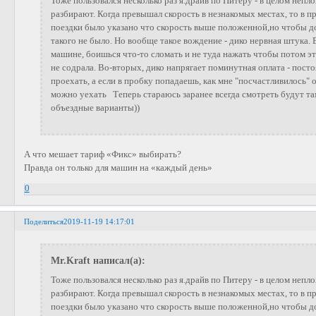
Тоже пользовался несколько раз я.драйв по Питеру - в целом неп
разбирают. Когда превышал скорость в незнакомых местах, то в 
поездки было указано что скорость выше положенной,но чтобы доб
такого не было. Но вообще такое вождение - дико нервная штука. 
машине, боишься что-то сломать и не туда нажать чтобы потом э
не содрала. Во-вторых, дико напрягает поминутная оплата - пос
проехать, а если в пробку попадаешь, как мне "посчастливилось"
можно уехать Теперь стараюсь заранее всегда смотреть будут там
объездные варианты))
А что мешает тариф «Фикс» выбирать?
Правда он только для машин на «каждый день»
0
Поделиться
2019-11-19 14:17:01
Mr.Kraft написал(а):
Тоже пользовался несколько раз я.драйв по Питеру - в целом неп
разбирают. Когда превышал скорость в незнакомых местах, то в 
поездки было указано что скорость выше положенной,но чтобы доб