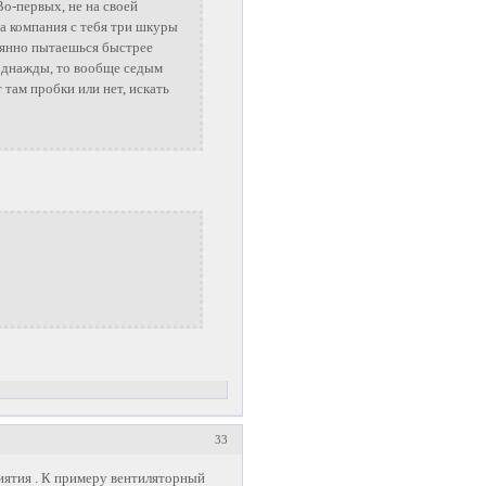
Во-первых, не на своей
та компания с тебя три шкуры
тоянно пытаешься быстрее
 однажды, то вообще седым
 там пробки или нет, искать
33
риятия . К примеру вентиляторный