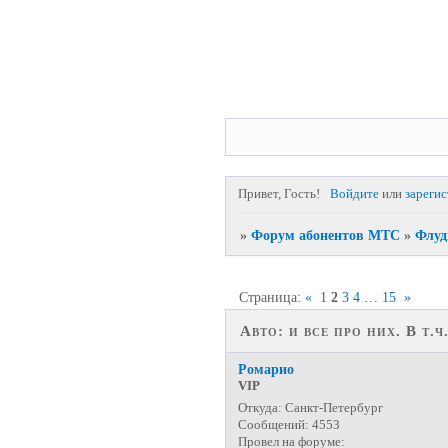
Привет, Гость!
Войдите
или
зареги
»
Форум абонентов МТС
»
Флуд
Страница:
«
1
2
3
4
…
15
»
Авто: и все про них. В т.
Ромарио
VIP
Откуда:
Санкт-Петербург
Сообщений:
4553
Провел на форуме: