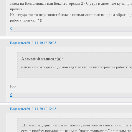
завод на Большевиков или Бокситогорская 2 - С утра и днем там куча 
прочих.
Их оттуда кто то перегоняет ближе к цивилизации или вечером обратно д
работу приехал ? ))
0
Поделиться
2019-11-19 16:20:03
АлексейФ написал(а):
или вечером обратно домой едут те кто на них утром на работу пр
Или.
0
Поделиться
2019-11-20 10:12:28
...Во-вторых, дико напрягает поминутная оплата - постоянно пыт
если в пробку попадаешь, как мне "посчастливилось" однажды, т