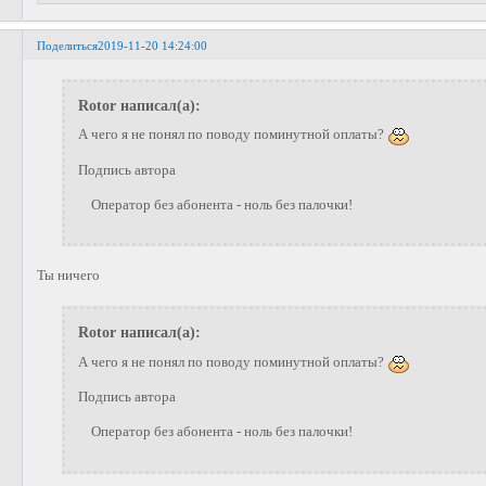
Поделиться
2019-11-20 14:24:00
Rotor написал(а):
А чего я не понял по поводу поминутной оплаты?
Подпись автора
Оператор без абонента - ноль без палочки!
Ты ничего
Rotor написал(а):
А чего я не понял по поводу поминутной оплаты?
Подпись автора
Оператор без абонента - ноль без палочки!