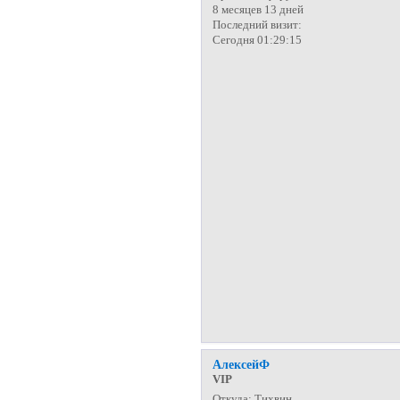
8 месяцев 13 дней
Последний визит:
Сегодня 01:29:15
АлексейФ
VIP
Откуда:
Тихвин