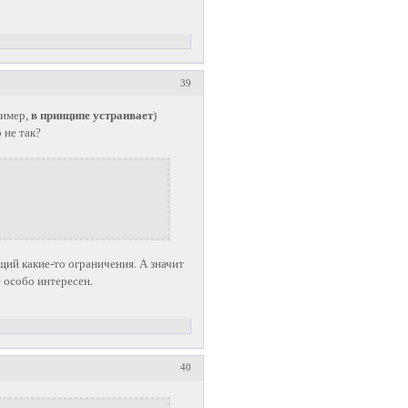
39
ример,
в принципе устраивает
)
 не так?
ющий какие-то ограничения. А значит
е особо интересен.
40