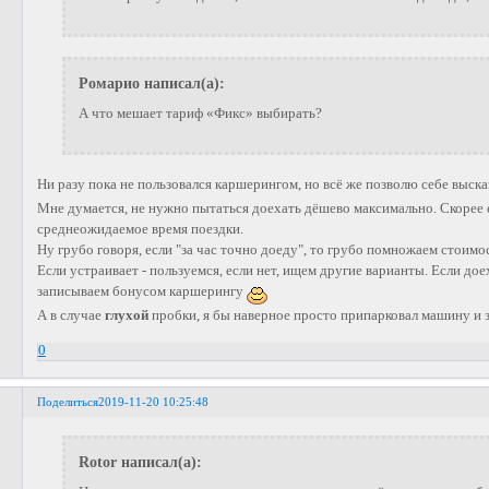
Ромарио написал(а):
А что мешает тариф «Фикс» выбирать?
Ни разу пока не пользовался каршерингом, но всё же позволю себе выск
Мне думается, не нужно пытаться доехать дёшево максимально. Скорее 
среднеожидаемое время поездки.
Ну грубо говоря, если "за час точно доеду", то грубо помножаем стоимо
Если устраивает - пользуемся, если нет, ищем другие варианты. Если до
записываем бонусом каршерингу
А в случае
глухой
пробки, я бы наверное просто припарковал машину и 
0
Поделиться
2019-11-20 10:25:48
Rotor написал(а):