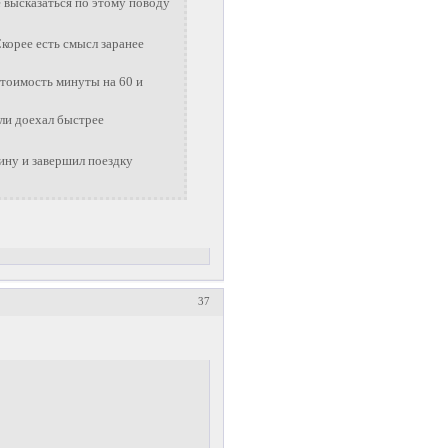
е высказаться по этому поводу
корее есть смысл заранее
 стоимость минуты на 60 и
сли доехал быстрее
шину и завершил поездку
37