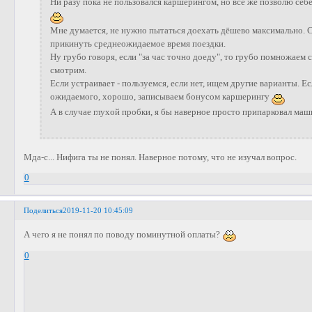
Ни разу пока не пользовался каршерингом, но всё же позволю себ
Мне думается, не нужно пытаться доехать дёшево максимально. С
прикинуть среднеожидаемое время поездки.
Ну грубо говоря, если "за час точно доеду", то грубо помножаем
смотрим.
Если устраивает - пользуемся, если нет, ищем другие варианты. Е
ожидаемого, хорошо, записываем бонусом каршерингу
А в случае глухой пробки, я бы наверное просто припарковал ма
Мда-с... Нифига ты не понял. Наверное потому, что не изучал вопрос.
0
Поделиться
2019-11-20 10:45:09
А чего я не понял по поводу поминутной оплаты?
0