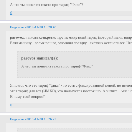
А что ты понял из текста про тариф "Фикс"?
0
Поделиться
2019-11-20 15:20:48
parovoz
, я писал
конкретно про поминутный
тариф (который меня, нап
Взял машину - время пошло, закончил поездку - счётчик остановился. Что
parovoz написал(а):
А что ты понял из текста про тариф "Фикс"
Я понял, что это тариф "фикс" - то есть с фиксированной ценой, но име
этот тариф для тех (ИМХО), кто пользуется постоянно. А значит ... мне н
К чему твой вопрос?
0
Поделиться
2019-11-20 15:26:27