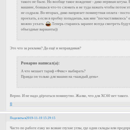
такого не было. Но вообще такое вождение - дико нервная штука. 
машине, боишься что-то сломать и не туда нажать чтобы потом э
не содрала. Во-вторых, дико напрягает поминутная оплата - пос
проехать, а если в пробку попадаешь, как мне "посчастливилось"
можно уехать
Теперь стараюсь заранее всегда смотреть будут
объездные варианты))
Это что за реклама? Да ещё и неправдивая?
Ромарио написал(а):
А что мешает тариф «Фикс» выбирать?
Правда он только для машин на «каждый день»
Верно. И не надо дёргаться поминутно. Жалко, что для XC60 нет такого.
0
Поделиться
2019-11-19 15:29:15
Часто по работе езжу во всякие глухие углы, где одни склады или предп