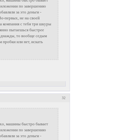
лохо, машины быстро бывает
приложении по завершению
авляли за это деньги -
Во-первых, не на своей
та компания с тебя три шкуры
тоянно пытаешься быстрее
 однажды, то вообще седым
 пробки или нет, искать
32
лохо, машины быстро бывает
приложении по завершению
авляли за это деньги -