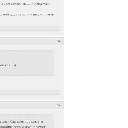
припаркованных машин Яндекса и
омой едут те кто на них утром на
34
иехал ? ))
35
аешься быстрее проехать, а
о вообще седым можно уехать