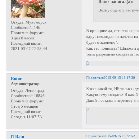
Rotor написал(а):
Волнующего у нас куч
Откуда:
Мухоморск
Сообщений:
146
В принципе да, есть что спро
Провел на форуме:
вдруг неожиданно налетел на
3 дня 8 часов
будет отклонено".
Последний визит:
Как это понимать? Шалости д
2021-03-07 22:53:44
темы разрешено создавать то
0
Поделиться
2015-09-15 13:17:30
Rotor
Администратор
Косяк какой-то, НЕ только ад
Откуда:
Ленинград
Какую тему создать? В какой 
Сообщений:
18846
Давай я создам и перенесу в н
Провел на форуме:
1 год 5 месяцев
0
Последний визит:
Сегодня 11:07:53
Поделиться
2015-09-15 13:38:52
ITRain