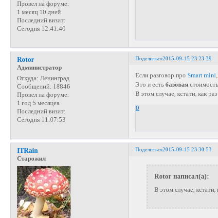
Провел на форуме:
1 месяц 10 дней
Последний визит:
Сегодня 12:41:40
Поделиться
2015-09-15 23:23:39
Rotor
Администратор
Если разговор про
Smart mini
Откуда:
Ленинград
Это и есть
базовая
стоимость,
Сообщений:
18846
В этом случае, кстати, как ра
Провел на форуме:
1 год 5 месяцев
0
Последний визит:
Сегодня 11:07:53
Поделиться
2015-09-15 23:30:53
ITRain
Старожил
Rotor написал(а):
В этом случае, кстати,