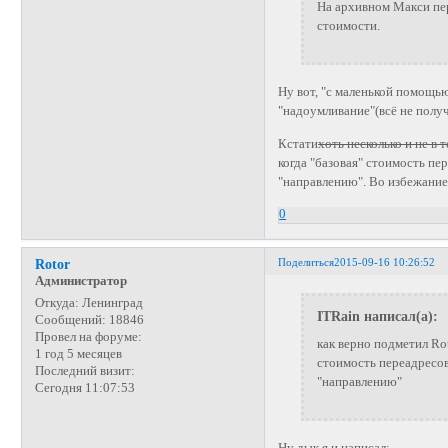
На архивном Макси пер
стоимости.
Ну вот, "с маленькой помощью
"надоумливание"(всё не получ
Кстати
хоть несколько и не в 
когда "базовая" стоимость п
"направлению". Во избежание
0
Поделиться
2015-09-16 10:26:52
Rotor
Администратор
Откуда:
Ленинград
ITRain написал(а):
Сообщений:
18846
Провел на форуме:
как верно подметил Rot
1 год 5 месяцев
стоимость переадресов
Последний визит:
"направлению"
Сегодня 11:07:53
Ну дык я и написал: