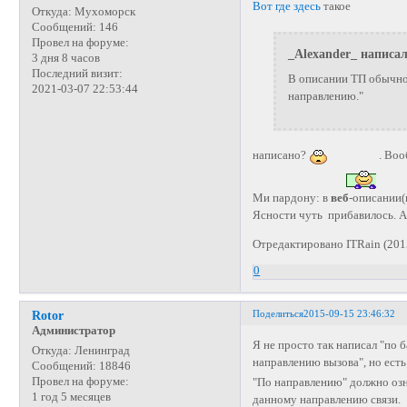
Вот где здесь
такое
Откуда:
Мухоморск
Сообщений:
146
Провел на форуме:
_Alexander_ написал
3 дня 8 часов
Последний визит:
В описании ТП обычно
2021-03-07 22:53:44
направлению."
написано?
. Воо
Ми пардону: в
веб
-описании(
Ясности чуть прибавилось. А
Отредактировано ITRain (201
0
Поделиться
2015-09-15 23:46:32
Rotor
Администратор
Я не просто так написал "по
Откуда:
Ленинград
направлению вызова", но ест
Сообщений:
18846
Провел на форуме:
"По направлению" должно озн
1 год 5 месяцев
данному направлению связи.