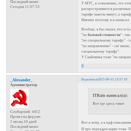
Последний визит:
У МТС, к сожалению, это отн
Сегодня 11:07:53
распространяются различные 
тарифе пакеты минут, а тари
Именно поэтому я и написал:
Вообще, я бы сказал, что ест
"по
базовой стоимости
" - та
"по специальному тарифу" - т
"по направлению" - см/ выше
специальному тарифу".
У Скайлинка тоже "по направ
0
Поделиться
2015-09-15 23:57:19
_Alexander_
Администратор
ITRain написал(а):
Вот где здесь такое
Сообщений:
4412
Провел на форуме:
1 месяц 10 дней
Вот к чему, а к пдф описани
Последний визит:
И про переадресацию тоже. П