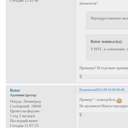
Сегодня 12:41:40
абонентов":
Переадресованные выз
Rotor написал(а):
У МТС, к сожалению, э
Примеры? И отдельно пример
0
Поделиться
2015-09-16 08:00:48
Rotor
Администратор
Пример? - пожалуйста
Откуда:
Ленинград
На архивном Макси переадрес
Сообщений:
18846
Провел на форуме:
0
1 год 5 месяцев
Последний визит:
Сегодня 11:07:53