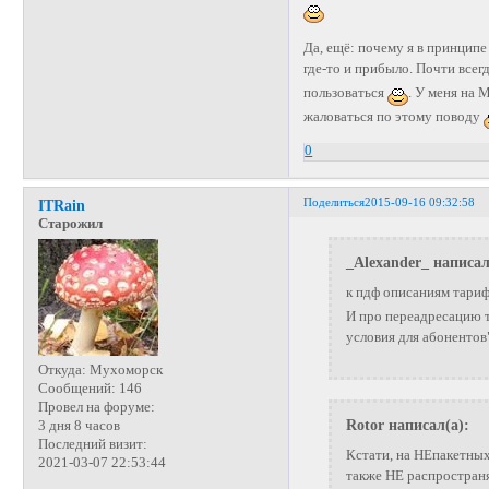
Да, ещё: почему я в принципе
где-то и прибыло. Почти всег
пользоваться
. У меня на 
жаловаться по этому поводу
0
Поделиться
2015-09-16 09:32:58
ITRain
Старожил
_Alexander_ написал
к пдф описаниям тари
И про переадресацию т
условия для абонентов
Откуда:
Мухоморск
Сообщений:
146
Провел на форуме:
Rotor написал(а):
3 дня 8 часов
Последний визит:
Кстати, на НЕпакетных
2021-03-07 22:53:44
также НЕ распростран