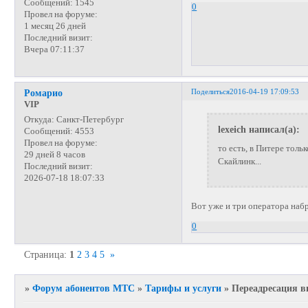
Сообщений:
1545
0
Провел на форуме:
1 месяц 26 дней
Последний визит:
Вчера 07:11:37
Поделиться
2016-04-19 17:09:53
Ромарио
VIP
Откуда:
Санкт-Петербург
lexeich написал(а):
Сообщений:
4553
Провел на форуме:
то есть, в Питере тол
29 дней 8 часов
Скайлинк...
Последний визит:
2026-07-18 18:07:33
Вот уже и три оператора набр
0
Страница:
1
2
3
4
5
»
»
Форум абонентов МТС
»
Тарифы и услуги
»
Переадресация в