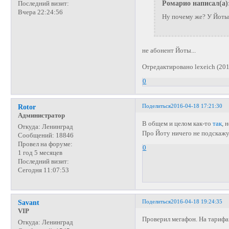
Ромарио написал(а)
Последний визит:
Вчера 22:24:56
Ну почему же? У Йоты 
не абонент Йоты...
Отредактировано lexeich (201
0
Поделиться
2016-04-18 17:21:30
Rotor
Администратор
В общем и целом как-то
так
, 
Откуда:
Ленинград
Про Йоту ничего не подскажу
Сообщений:
18846
Провел на форуме:
0
1 год 5 месяцев
Последний визит:
Сегодня 11:07:53
Поделиться
2016-04-18 19:24:35
Savant
VIP
Проверил мегафон. На тарифа
Откуда:
Ленинград