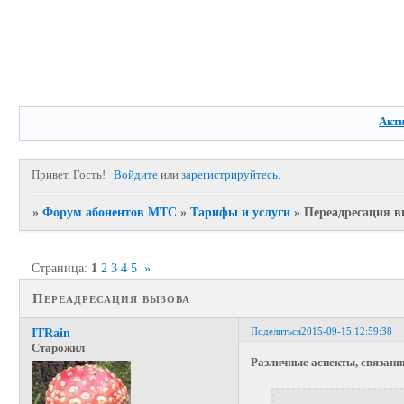
Акт
Привет, Гость!
Войдите
или
зарегистрируйтесь
.
»
Форум абонентов МТС
»
Тарифы и услуги
»
Переадресация в
Страница:
1
2
3
4
5
»
Переадресация вызова
Поделиться
2015-09-15 12:59:38
ITRain
Старожил
Различные аспекты, связанн