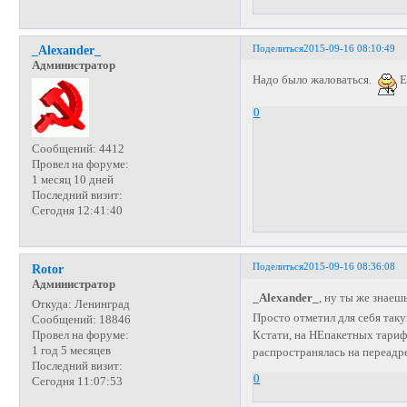
Поделиться
2015-09-16 08:10:49
_Alexander_
Администратор
Надо было жаловаться.
Е
0
Сообщений:
4412
Провел на форуме:
1 месяц 10 дней
Последний визит:
Сегодня 12:41:40
Поделиться
2015-09-16 08:36:08
Rotor
Администратор
_Alexander_
, ну ты же знаеш
Откуда:
Ленинград
Просто отметил для себя та
Сообщений:
18846
Провел на форуме:
Кстати, на НЕпакетных тарифа
1 год 5 месяцев
распространялась на переадр
Последний визит:
0
Сегодня 11:07:53