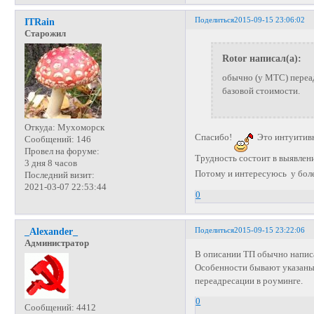
Поделиться
2015-09-15 23:06:02
ITRain
Старожил
Rotor написал(а):
обычно (у МТС) переа
базовой стоимости.
Откуда:
Мухоморск
Спасибо!
Это интуитивн
Сообщений:
146
Провел на форуме:
Трудность состоит в выявлен
3 дня 8 часов
Потому и интересуюсь у бол
Последний визит:
2021-03-07 22:53:44
0
Поделиться
2015-09-15 23:22:06
_Alexander_
Администратор
В описании ТП обычно напис
Особенности бывают указаны 
переадресации в роуминге.
0
Сообщений:
4412