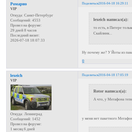
Поделиться
2016-04-18 16:29:11
Ромарио
VIP
Откуда:
Санкт-Петербург
lexeich написал(а):
Сообщений:
4553
Провел на форуме:
то есть, в Питере тол
29 дней 8 часов
Скайлинк...
Последний визит:
2026-07-18 18:07:33
Ну почему же? У Йоты из пак
0
Поделиться
2016-04-18 17:05:19
lexeich
VIP
Rotor написал(а):
А что, у Мегафона теп
Откуда:
Ленинград
у меня нет пакетного Мегафон
Сообщений:
1452
Провел на форуме:
1 месяц 6 дней