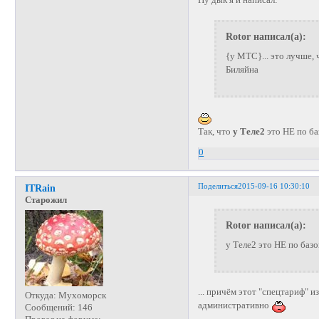
Rotor написал(а):
{у МТС}... это лучше, 
Биляйна
Так, что
у Теле2
это НЕ по ба
0
Поделиться
2015-09-16 10:30:10
ITRain
Старожил
Rotor написал(а):
у Теле2 это НЕ по баз
... причём этот "спецтариф" 
Откуда:
Мухоморск
административно
Сообщений:
146