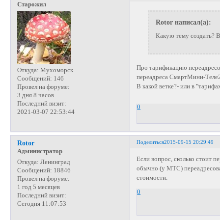
Старожил
Rotor написал(а):
Какую тему создать? В 
Про тарификацию переадрес
Откуда:
Мухоморск
переадреса СмартМини-Теле2
Сообщений:
146
В какой ветке?- или в "тарифа
Провел на форуме:
3 дня 8 часов
Последний визит:
0
2021-03-07 22:53:44
Поделиться
2015-09-15 20:29:49
Rotor
Администратор
Если вопрос, сколько стоит п
Откуда:
Ленинград
обычно (у МТС) переадресов
Сообщений:
18846
стоимости.
Провел на форуме:
1 год 5 месяцев
0
Последний визит:
Сегодня 11:07:53