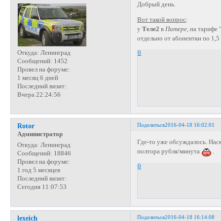
Добрый день.
Вот такой вопрос
:
у
Теле2
в
Питере
, на тарифе 
отдельно от абонентки по 1,5
Откуда:
Ленинград
0
Сообщений:
1452
Провел на форуме:
1 месяц 6 дней
Последний визит:
Вчера 22:24:56
Поделиться
2016-04-18 16:02:01
Rotor
Администратор
Где-то уже обсуждалось. Наск
Откуда:
Ленинград
полтора рубля/минута
.
Сообщений:
18846
Провел на форуме:
0
1 год 5 месяцев
Последний визит:
Сегодня 11:07:53
Поделиться
2016-04-18 16:14:08
lexeich