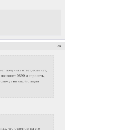
38
чет получить ответ, если нет,
и позвонит 0890 и спросить,
 скажут на какой стадии
ить, что ответили на его