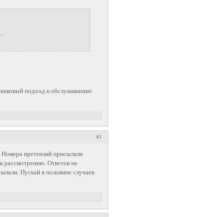
..
одинаковый подход к обслуживанию
41
е. Номера претензий присылали
 к рассмотрению. Ответов не
сылали. Пускай в половине случаев