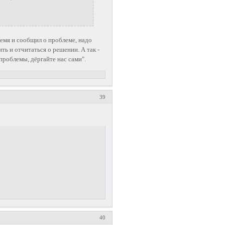
время и сообщил о проблеме, надо
 и отчитаться о решении. А так -
проблемы, дёргайте нас сами".
39
40