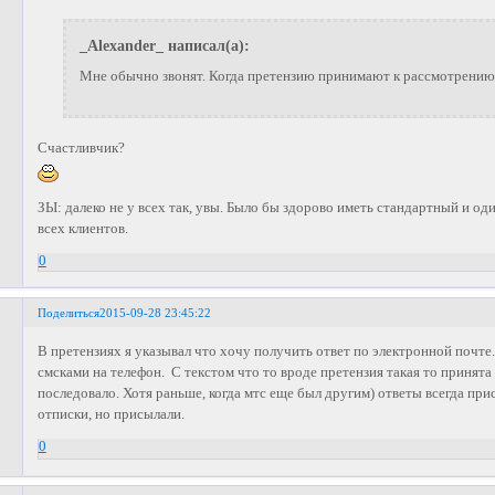
_Alexander_ написал(а):
Мне обычно звонят. Когда претензию принимают к рассмотрению.
Счастливчик?
ЗЫ: далеко не у всех так, увы. Было бы здорово иметь стандартный и 
всех клиентов.
0
Поделиться
2015-09-28 23:45:22
В претензиях я указывал что хочу получить ответ по электронной почт
смсками на телефон. С текстом что то вроде претензия такая то принята
последовало. Хотя раньше, когда мтс еще был другим) ответы всегда при
отписки, но присылали.
0