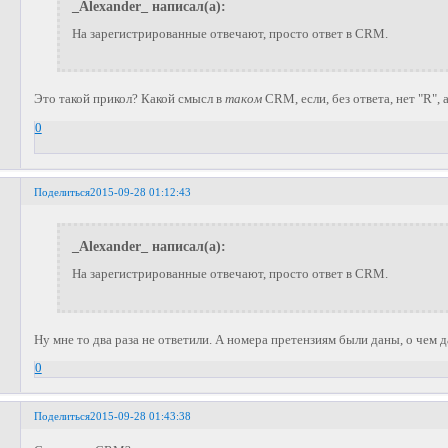
_Alexander_ написал(а):
На зарегистрированные отвечают, просто ответ в CRM.
Это такой прикол? Какой смысл в
таком
CRM, если, без ответа, нет "R", а
0
Поделиться
2015-09-28 01:12:43
_Alexander_ написал(а):
На зарегистрированные отвечают, просто ответ в CRM.
Ну мне то два раза не ответили. А номера претензиям были даны, о чем 
0
Поделиться
2015-09-28 01:43:38