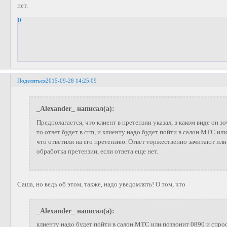
нет.
0
Поделиться
2015-09-28 14:25:09
_Alexander_ написал(а):
Предполагается, что клиент в претензии указал, в каком виде он зо
то ответ будет в crm, и клиенту надо будет пойти в салон МТС ил
что ответили на его претензию. Ответ торжественно зачитают или
обработка претензии, если ответа еще нет.
Саша, но ведь об этом, также, надо уведомлять! О том, что
_Alexander_ написал(а):
клиенту надо будет пойти в салон МТС или позвонит 0890 и спрос