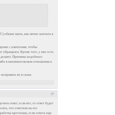
С) обязан знать, как лично залезать в
щение с клиентами, чтобы
т обращался. Кроме того, у них есть
е делают. Причины подобного
либо в наплевательском отношении к
 исправить не в силах
37
учить ответ, если нет, то ответ будет
сить, что ответили на его
работка претензии, если ответа еще