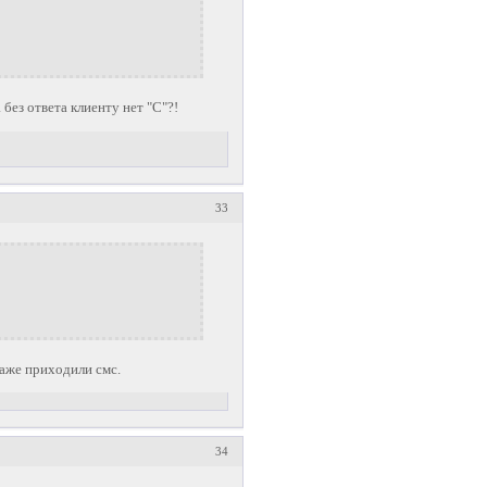
 без ответа клиенту нет "C"?!
33
даже приходили смс.
34