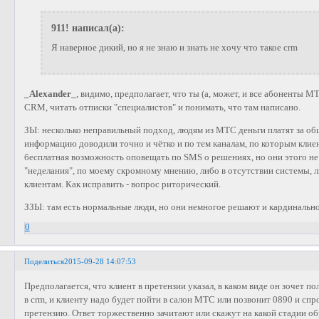
911! написал(а):
Я наверное дикий, но я не знаю и знать не хочу что такое crm
_Alexander_
, видимо, предполагает, что ты (а, может, и все абоненты МТ
CRM, читать отписки "специалистов" и понимать, что там написано.
ЗЫ: несколько неправильный подход, людям из МТС деньги платят за об
информацию доводили точно и чётко и по тем каналам, по которым клиен
бесплатная возможность оповещать по SMS o решениях, но они этого н
"неделания", по моему скромному мнению, либо в отсутствии системы, 
клиентам. Как исправить - вопрос риторический.
ЗЗЫ: там есть нормальные люди, но они немногое решают и кардинально
0
Поделиться
2015-09-28 14:07:53
Предполагается, что клиент в претензии указал, в каком виде он зочет пол
в crm, и клиенту надо будет пойти в салон МТС или позвонит 0890 и спро
претензию. Ответ торжественно зачитают или скажут на какой стадии об