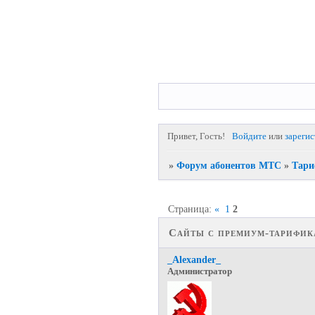
Привет, Гость!
Войдите
или
зареги
»
Форум абонентов МТС
»
Тари
Страница:
«
1
2
Сайты с премиум-тарифик
_Alexander_
Администратор