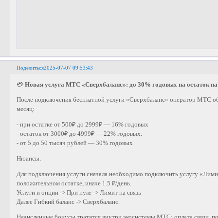
Поделиться
2025-07-07 09:53:43
💳
Новая услуга МТС «Сверхбаланс»: до 30% годовых на остаток на
После подключения бесплатной услуги «Сверхбаланс» оператор МТС об
месяц:
- при остатке от 500₽ до 2999₽ — 16% годовых
- остаток от 3000₽ до 4999₽ — 22% годовых.
- от 5 до 50 тысяч рублей — 30% годовых
Нюансы:
Для подключения услуги сначала необходимо подключить услугу «Лимит
положительном остатке, иначе 1.5 ₽/день.
Услуги и опции -> При нуле -> Лимит на связь
Далее Гибкий баланс -> Сверхбаланс.
Начисленные бонусы тратятся внутри экосистемы МТС: оплата связи, по