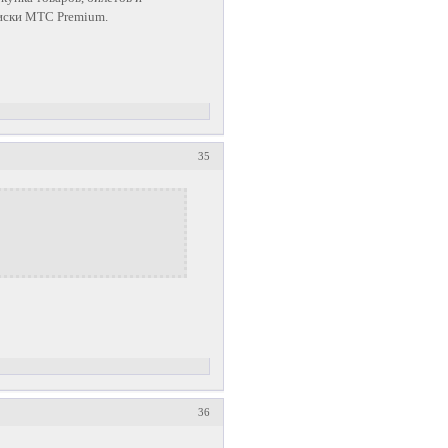
писки МТС Premium
.
35
36