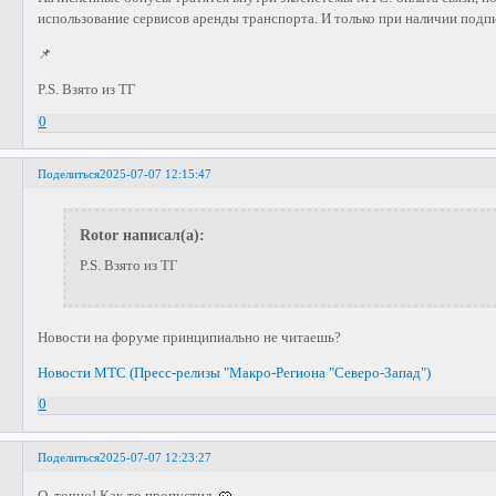
использование сервисов аренды транспорта. И
только при наличии под
📌
P.S. Взято из ТГ
0
Поделиться
2025-07-07 12:15:47
Rotor написал(а):
P.S. Взято из ТГ
Новости на форуме принципиально не читаешь?
Новости МТС (Пресс-релизы "Макро-Региона "Северо-Запад")
0
Поделиться
2025-07-07 12:23:27
О, точно! Как-то пропустил