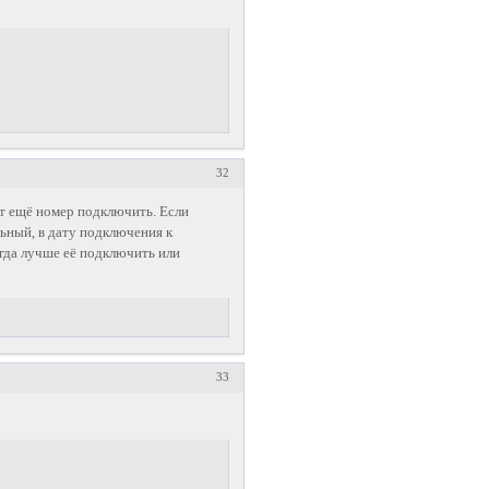
32
т ещё номер подключить. Если
льный, в дату подключения к
огда лучше её подключить или
33