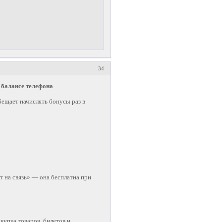
34
 балансе телефона
ещает начислять бонусы раз в
 на связь» — она бесплатна при
купка товаров, билетов и