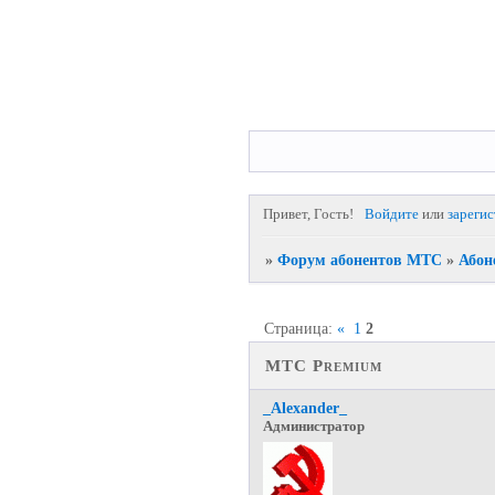
Привет, Гость!
Войдите
или
зареги
»
Форум абонентов МТС
»
Абон
Страница:
«
1
2
МТС Premium
_Alexander_
Администратор