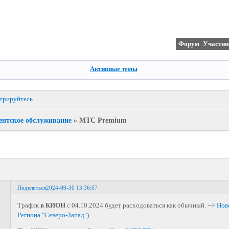
Форум
Участни
Активные темы
стрируйтесь
.
ентское обслуживание
»
МТС Premium
Поделиться
2024-09-30 13:36:07
Трафик
в КИОН
с 04.10.2024 будет расходоваться как обычный. -->
Нов
Региона "Северо-Запад")