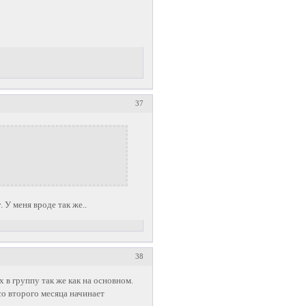
37
 У меня вроде так же..
38
в группу так же как на основном.
о второго месяца начинает