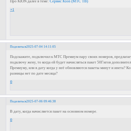
Про KION далее в теме:
Сервис Kion (МТС ТВ)
+1
Поделиться
2025-07-04 14:11:05
Подскажите, подключил к МТС Премиум пару своих номеров, предлагае
подключу жену, то когда ей будет начисляться пакет 50Гигов дополните
Премиуму, или в дату когда у неё обновляются пакеты минут и инета? К
разницы нет по дате месяца?
0
Поделиться
2025-07-06 09:46:38
В дату, когда начисляется пакет на основном номере.
0