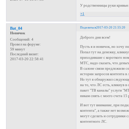
У родственницы руки кривые.
+1
Поделиться
2017-03-20 21:55:20
Bat_04
Новичок
Доброго дня всем!
Сообщений:
4
Провел на форуме:
Пусть я и новичок, но хочу 
59 минут
Попал тут на денежку, кликну
Последний визит:
приходившие с короткого номе
2017-03-20 22:58:41
МТС, надо сказать, что деньг
В салоне связи предложили соз
истории запросов контента в 
Но тут я обнаружил следующе
на то, что ЛС есть, кликнув 
пакет "ТВ каналы" услуги "М
никам снять с моего счета 15 
И вот тут внимание, при под
контента", а также нет возмо
могут сделать и сотрудники
контентного ЛС.