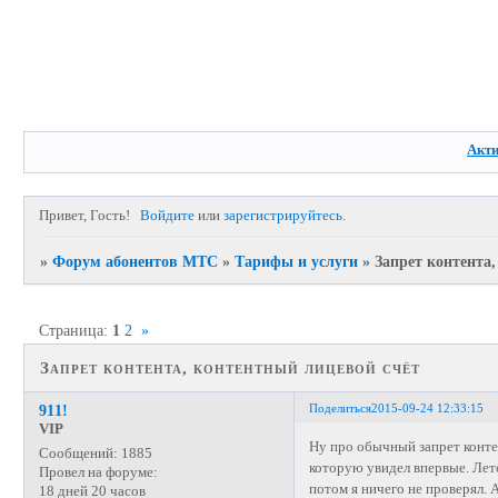
Акт
Привет, Гость!
Войдите
или
зарегистрируйтесь
.
»
Форум абонентов МТС
»
Тарифы и услуги
»
Запрет контента
Страница:
1
2
»
Запрет контента, контентный лицевой счёт
Поделиться
2015-09-24 12:33:15
911!
VIP
Ну про обычный запрет контен
Сообщений:
1885
которую увидел впервые. Лет
Провел на форуме:
потом я ничего не проверял. 
18 дней 20 часов