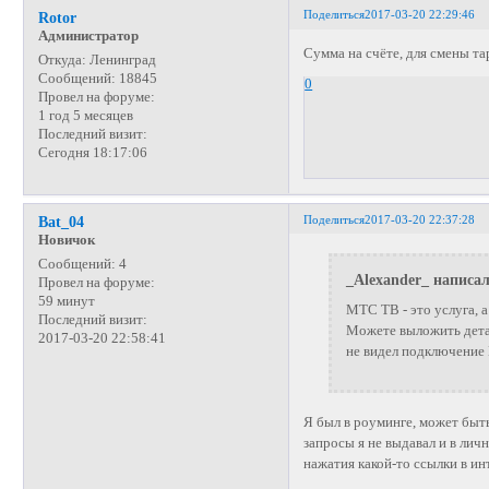
Поделиться
2017-03-20 22:29:46
Rotor
Администратор
Сумма на счёте, для смены т
Откуда:
Ленинград
Сообщений:
18845
0
Провел на форуме:
1 год 5 месяцев
Последний визит:
Сегодня 18:17:06
Поделиться
2017-03-20 22:37:28
Bat_04
Новичок
Сообщений:
4
_Alexander_ написал
Провел на форуме:
59 минут
МТС ТВ - это услуга, а
Последний визит:
Можете выложить дета
2017-03-20 22:58:41
не видел подключение
Я был в роуминге, может быть
запросы я не выдавал и в ли
нажатия какой-то ссылки в ин