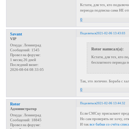
Кстати, для тех, кто подключ
периода подписка сама НЕ от
0
Поделиться
2021-02-06 13:43:03
Savant
VIP
Откуда:
Ленинград
Rotor написал(а):
Сообщений:
1545
Провел на форуме:
Кстати, для тех, кто п
1 месяц 26 дней
бесплатного периода п
Последний визит:
2026-08-04 08:33:05
Так, это логично. Борьба с х
0
Поделиться
2021-02-06 13:44:32
Rotor
Администратор
Если СМСку присылают предва
Откуда:
Ленинград
Но сам проверять не хочу, от
Сообщений:
18845
И так
все бабки со счёта спис
Провел на форуме: