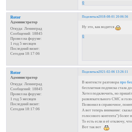
0
Поделиться
2018-08-01 20:06:56
Rotor
Администратор
Ну это, как водится
Откуда:
Ленинград
Сообщений:
18845
0
Провел на форуме:
1 год 5 месяцев
Последний визит:
Сегодня 18:17:06
Поделиться
2021-02-06 13:26:11
Rotor
Администратор
В контексте разговора
про бе
Откуда:
Ленинград
бесплатная подписка стала до
Сообщений:
18845
Хотел подключить, но пришёл
Провел на форуме:
развлекательного СМС и голо
1 год 5 месяцев
Последний визит:
Позвонил в справочное, поинте
Сегодня 18:17:06
А вот теперь внимание: сказа
голосового контента") более
То есть если я её отключу, ч
Вот так вот