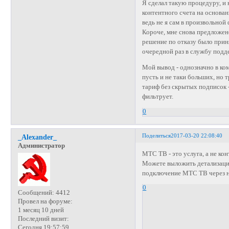
Я сделал такую процедуру, и 
контентного счета на основани
ведь не я сам в произвольной
Короче, мне снова предложено 
решение по отказу было приня
очередной раз в службу подд
Мой вывод - однозначно в ком
пусть и не таки больших, но 
тариф без скрытых подписок 
фильтрует.
0
Поделиться
2017-03-20 22:08:40
_Alexander_
Администратор
МТС ТВ - это услуга, а не ко
Можете выложить детализаци
подключение МТС ТВ через н
0
Сообщений:
4412
Провел на форуме:
1 месяц 10 дней
Последний визит:
Сегодня 19:57:59