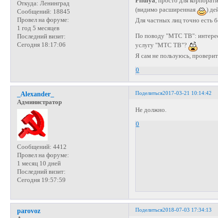
Pifulya
, просто для корпорати
Откуда:
Ленинград
(видимо расширенная
) де
Сообщений:
18845
Провел на форуме:
Для частных лиц точно есть б
1 год 5 месяцев
По поводу "МТС ТВ": интерес
Последний визит:
Сегодня 18:17:06
услугу "МТС ТВ"?
Я сам не пользуюсь, проверит
0
Поделиться
2017-03-21 10:14:42
_Alexander_
Администратор
Не должно.
0
Сообщений:
4412
Провел на форуме:
1 месяц 10 дней
Последний визит:
Сегодня 19:57:59
Поделиться
2018-07-03 17:34:13
parovoz