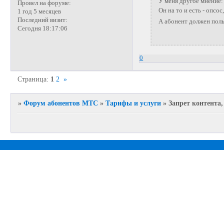
У меня другое мнение
Провел на форуме:
Он на то и есть - опс
1 год 5 месяцев
Последний визит:
А абонент должен пол
Сегодня 18:17:06
0
Страница:
1
2
»
»
Форум абонентов МТС
»
Тарифы и услуги
»
Запрет контента