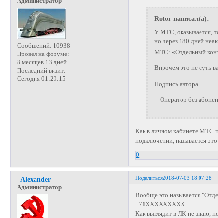
Администратор
Rotor написал(а):
У МТС, оказывается, 
но через 180 дней неа
Сообщений:
10938
МТС: «Отдельный конт
Провел на форуме:
8 месяцев 13 дней
Впрочем это не суть 
Последний визит:
Сегодня 01:29:15
Подпись автора
Оператор без абонента
Как в личном кабинете МТС п
подключении, называется это {
0
Поделиться
2018-07-03 18:07:28
_Alexander_
Администратор
Вообще это называется "Отдел
+7
1
ХХХХХХХХХ
Как выглядит в ЛК не знаю, н