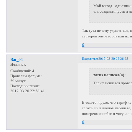
Мой вывод - однозначн
т.ч. создания пусть и 
Так тута нечему удивляться
серверов операторов или их 
0
Поделиться
2017-03-20 22:26:25
Bat_04
Новичок
Сообщений:
4
zarus написал(а):
Провел на форуме:
59 минут
Тариф меняется провер
Последний визит:
2017-03-20 22:58:41
В том-то и дело, что тариф не
селать, ни в личном кабинете
номереом ошибки я могу и о
0