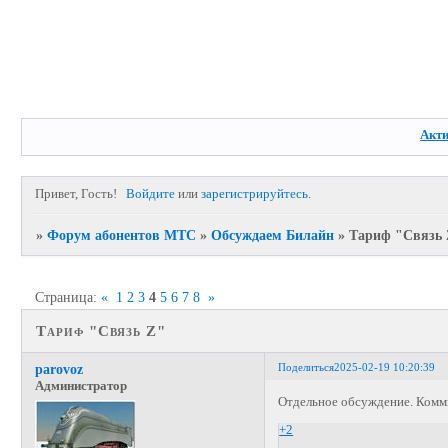
Акт
Привет, Гость!
Войдите
или
зарегистрируйтесь
.
»
Форум абонентов МТС
»
Обсуждаем Билайн
»
Тариф "Связь 
Страница:
«
1
2
3
4
5
6
7
8
»
Тариф "Связь Z"
Поделиться
2025-02-19 10:20:39
parovoz
Администратор
Отдельное обсуждение. Коммм
+2