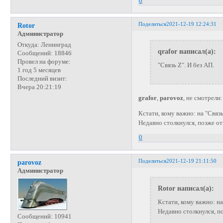
0
Поделиться
2021-12-19 12:24:31
Rotor
Администратор
Откуда:
Ленинград
qrafor написал(а):
Сообщений:
18846
Провел на форуме:
"Связь Z". И без АП.
1 год 5 месяцев
Последний визит:
Вчера 20:21:19
grafor
,
parovoz
, не смотрели
Кстати, кому важно: на "Связ
Недавно столкнулся, позже 
0
Поделиться
2021-12-19 21:11:50
parovoz
Администратор
Rotor написал(а):
Кстати, кому важно: н
Недавно столкнулся, п
Сообщений:
10941