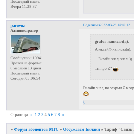
Последний визит:
Вчера 11:28:37
Поделиться
2022-03-23 15:40:12
parovoz
Администратор
grafor написал(а):
АлексейФ написал(а):
Сообщений:
10941
Билайн знал, знал! ))
Провел на форуме:
8 месяцев 13 дней
Ты про Z?
Последний визит:
Сегодня 03:06:54
Билайн знал, но закрыл Z в г
0
Страница:
«
1
2
3
4
5
6
7
8
»
»
Форум абонентов МТС
»
Обсуждаем Билайн
»
Тариф "Связь 