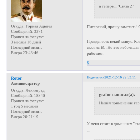
а теперь... "Связь Z"
Откуда:
Горная Адыгея
Питерский, прошу заметить! 
Сообщений:
3371
Провел на форуме:
Правда, есть некий минус. Ко
3 месяца 16 дней
Последний визит:
акки на БС. Но это небольшая 
Вчера 23:43:46
работает.
0
Поделиться
2021-12-16 22:53:11
Rotor
Администратор
Откуда:
Ленинград
grafor написал(а):
Сообщений:
18846
Провел на форуме:
Нашёл применение тар
1 год 5 месяцев
Последний визит:
Вчера 20:21:19
У меня стоит в домашнем "ст
...