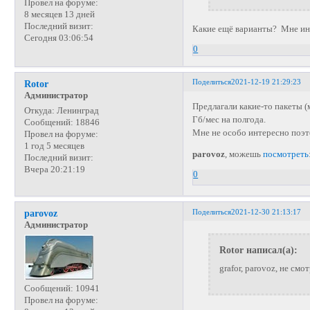
Провел на форуме:
8 месяцев 13 дней
Последний визит:
Какие ещё варианты? Мне ин
Сегодня 03:06:54
0
Поделиться
2021-12-19 21:29:23
Rotor
Администратор
Предлагали какие-то пакеты (м
Откуда:
Ленинград
Гб/мес на полгода.
Сообщений:
18846
Мне не особо интересно поэт
Провел на форуме:
1 год 5 месяцев
parovoz
, можешь
посмотреть
Последний визит:
Вчера 20:21:19
0
Поделиться
2021-12-30 21:13:17
parovoz
Администратор
Rotor написал(а):
grafor, parovoz, не см
Сообщений:
10941
Провел на форуме: