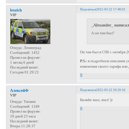
Поделиться
2022-03-22 17:48:02
lexeich
VIP
_Alexander_ написал
А он там был?
Откуда:
Ленинград
Он там был в СПб с октября 20
Сообщений:
1452
Провел на форуме:
P.S.:
в подробном описании ука
1 месяц 6 дней
изменения своего тарифа или 
Последний визит:
Сегодня 01:29:21
0
Поделиться
2022-03-22 20:20:16
АлексейФ
VIP
Билайн знал, знал! ))
Откуда:
Тихвин
Сообщений:
1349
0
Провел на форуме:
10 дней 23 часа
Последний визит:
Вчера 11:28:37