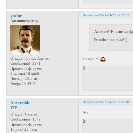
Поделиться
2022-03-22 21:27:32
grafor
Администратор
АлексейФ написал(а
Билайн знал, знал! ))
Откуда:
Горная Адыгея
Ты про Z?
Сообщений:
3371
0
Провел на форуме:
3 месяца 16 дней
Последний визит:
Вчера 23:43:46
Поделиться
2022-03-22 22:22:49
АлексейФ
VIP
Ага!
Откуда:
Тихвин
Сообщений:
1349
0
Провел на форуме:
10 дней 23 часа