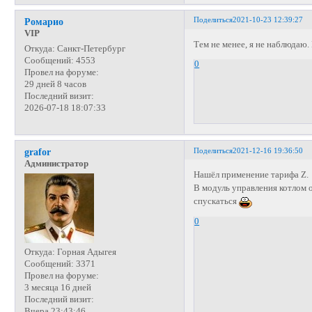
Поделиться
2021-10-23 12:39:27
Ромарио
VIP
Тем не менее, я не наблюдаю.
Откуда:
Санкт-Петербург
Сообщений:
4553
0
Провел на форуме:
29 дней 8 часов
Последний визит:
2026-07-18 18:07:33
Поделиться
2021-12-16 19:36:50
grafor
Администратор
Нашёл применение тарифа Z.
В модуль управления котлом о
спускаться
0
Откуда:
Горная Адыгея
Сообщений:
3371
Провел на форуме:
3 месяца 16 дней
Последний визит:
Вчера 23:43:46