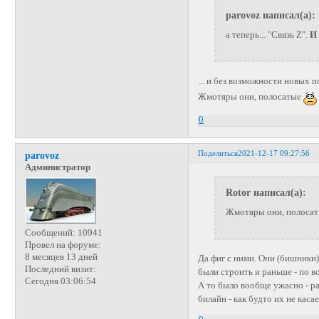
parovoz написал(а):
а теперь... "Связь Z".
И
... и без возможности новых 
Жмотяры они, полосатые
0
Поделиться
2021-12-17 09:27:56
parovoz
Администратор
Rotor написал(а):
Жмотяры они, полоса
Сообщений:
10941
Провел на форуме:
8 месяцев 13 дней
Да фиг с ними. Они (бишники)
Последний визит:
были строить и раньше - по в
Сегодня 03:06:54
А то было вообще ужасно - ра
билайн - как будто их не каса