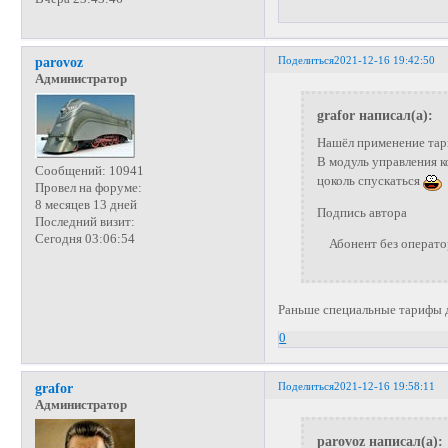
Поделиться
2021-12-16 19:42:50
parovoz
Администратор
grafor написал(а):
Нашёл применение тар
В модуль управления к
Сообщений:
10941
цоколь спускаться
Провел на форуме:
8 месяцев 13 дней
Подпись автора
Последний визит:
Сегодня 03:06:54
Абонент без операторо
Раньше специальные тарифы для
0
Поделиться
2021-12-16 19:58:11
grafor
Администратор
parovoz написал(а):