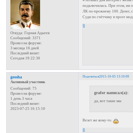
подключилась. При этом, ни о
ЛК по-прежнему 100. Денег, с
Судя по счётчику в проге мод
0
Откуда:
Горная Адыгея
Сообщений:
3371
Провел на форуме:
3 месяца 16 дней
Последний визит:
Сегодня 19:22:30
Поделиться
2015-10-05 13:10:09
gossha
Активный участник
Сообщений:
75
grafor написал(а):
Провел на форуме:
1 день 3 часа
да, вот такие мы
Последний визит:
2023-07-25 16:15:10
Везет же кому-то.
0