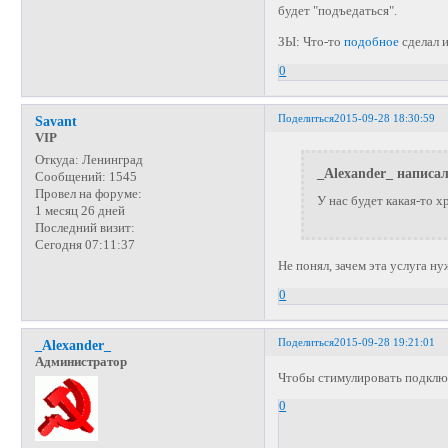
будет "подъедаться".
ЗЫ: Что-то
подобное
сделал 
0
Поделиться
2015-09-28 18:30:59
Savant
VIP
Откуда:
Ленинград
_Alexander_ написал
Сообщений:
1545
Провел на форуме:
У нас будет какая-то х
1 месяц 26 дней
Последний визит:
Сегодня 07:11:37
Не понял, зачем эта услуга н
0
Поделиться
2015-09-28 19:21:01
_Alexander_
Администратор
Чтобы стимулировать подклю
0