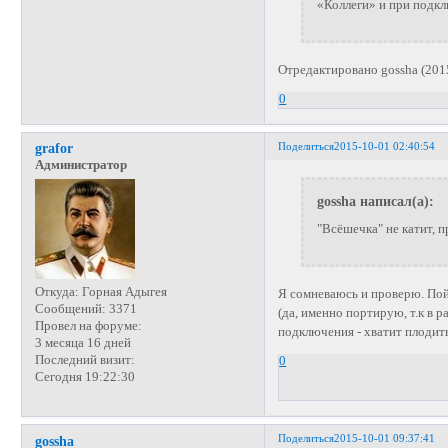
«Коллеги» и при подк
Отредактировано gossha (201
0
Поделиться
2015-10-01 02:40:54
grafor
Администратор
gossha написал(а):
"Всёшечка" не катит, п
Откуда:
Горная Адыгея
Я сомневаюсь и проверю. Пой
Сообщений:
3371
(да, именно портирую, т.к в
Провел на форуме:
подключения - хватит плодить
3 месяца 16 дней
Последний визит:
0
Сегодня 19:22:30
Поделиться
2015-10-01 09:37:41
gossha