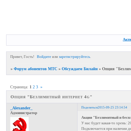
Акт
Привет, Гость!
Войдите
или
зарегистрируйтесь
.
»
Форум абонентов МТС
»
Обсуждаем Билайн
»
Опция "Безлим
Страница:
1
2
3
»
Опция "Безлимитный интернет 4g"
Поделиться
2015-09-25 23:14:54
_Alexander_
Администратор
Акция "Безлимитный и бесп
У нас будет какая-то хрень: 2
Подключается при наличии де