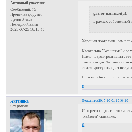
Активный участник
Сообщений:
75
grafor написал(а):
Провел на форуме:
1 день 3 часа
в рамках собственной
Последний визит:
2023-07-25 16:15:10
Хорошая программа, сам в та
Касательно "Всешечки" и ее у
Имею подконтрольными этот т
Так вот акция "Безлимитный и
списке доступных для нее усл
Но может быть тебе после те
0
Поделиться
2015-10-01 10:36:18
Антеннка
Старожил
Интересно, а долго стоимость
"хайвеем" сравнимо.
0