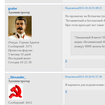
Поделиться
2015-10-26 01:09:21
grafor
Администратор
По-прежнему на Всёшечке (по
"Безлимитный и бесплатный 4
При этом приходят вот такие 
"Уважаемый Клиент! По
акции «Безлимитный 4
Откуда:
Горная Адыгея
Сообщений:
3371
номеру 9999 звонок бе
Провел на форуме:
3 месяца 16 дней
Последний визит:
0
Сегодня 19:22:30
Поделиться
2015-10-26 01:57:30
_Alexander_
Администратор
И варианта для подключения з
0
Сообщений:
4412