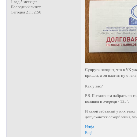
1 год 5 месяцев
Последний визит:
Сегодня 21:32:56
Супруга говорит, что в VK уж
пришла, а он платит, ну очен
Как у вас?
P.S. Пытался им набрать по т
позиция в очереди - 135".
И какой забавный у них текст
допускаются оскорбления, у
Инфа
.
Ещё
.