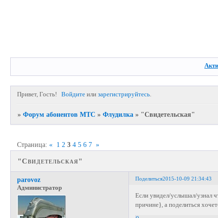
Акт
Привет, Гость!
Войдите
или
зарегистрируйтесь
.
»
Форум абонентов МТС
»
Флудилка
»
"Свидетельская"
Страница:
«
1
2
3
4
5
6
7
»
"Свидетельская"
Поделиться
2015-10-09 21:34:43
parovoz
Администратор
Если увидел/услышал/узнал чт
причине}, а поделиться хочет