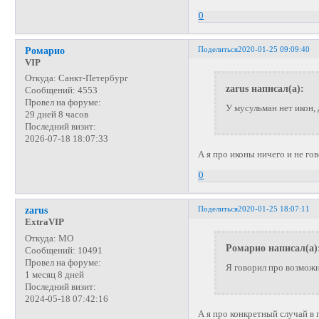
0
Поделиться
2020-01-25 09:09:40
Ромарио
VIP
Откуда:
Санкт-Петербург
zarus написал(а):
Сообщений:
4553
Провел на форуме:
У мусульман нет икон,
29 дней 8 часов
Последний визит:
2026-07-18 18:07:33
А я про иконы ничего и не го
0
Поделиться
2020-01-25 18:07:11
zarus
ExtraVIP
Откуда:
МО
Ромарио написал(а)
Сообщений:
10491
Провел на форуме:
Я говорил про возмож
1 месяц 8 дней
Последний визит:
2024-05-18 07:42:16
А я про конкретный случай в 