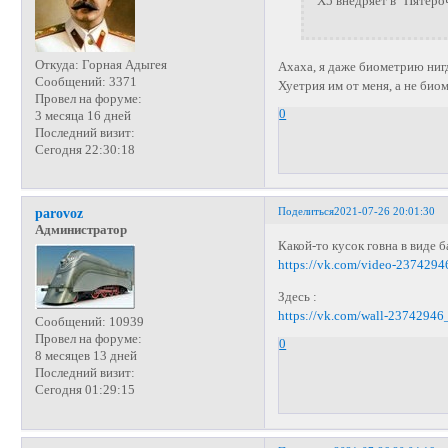
Х5 внедряет в "Пятёро
Откуда:
Горная Адыгея
Ахаха, я даже биометрию нигд
Сообщений:
3371
Хуетрия им от меня, а не био
Провел на форуме:
0
3 месяца 16 дней
Последний визит:
Сегодня 22:30:18
Поделиться
2021-07-26 20:01:30
parovoz
Администратор
Какой-то кусок говна в виде 
https://vk.com/video-237429
Здесь :
https://vk.com/wall-2374294
Сообщений:
10939
Провел на форуме:
0
8 месяцев 13 дней
Последний визит:
Сегодня 01:29:15