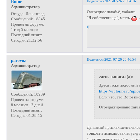
Поделиться
2021-07-26 20:04:16
Rotor
Администратор
Очередное жлобьё, хабалка.
Откуда:
Ленинград
"Я собственница", млять
З
Сообщений:
18845
Провел на форуме:
0
1 год 5 месяцев
Последний визит:
Сегодня 21:32:56
Поделиться
2021-07-26 20:46:54
parovoz
Администратор
zarus написал(а):
Здесь тоже подобный к
https://upforme.ru/upl
Сообщений:
10939
Если что, это Rotor пи
Провел на форуме:
8 месяцев 13 дней
Отредактировано zarus
Последний визит:
Сегодня 01:29:15
Да, явный признак ментальног
тонкости использования услуг
"против операторов", а "про