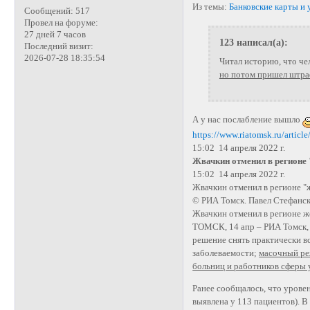
Из темы:
Банковские карты и у
Сообщений:
517
Провел на форуме:
27 дней 7 часов
123 написал(а):
Последний визит:
2026-07-28 18:35:54
Читал историю, что че
но потом пришел штраф
А у нас послабление вышло
https://www.riatomsk.ru/articl
15:02 14 апреля 2022 г.
Жвачкин отменил в регионе 
15:02 14 апреля 2022 г.
Жвачкин отменил в регионе "ж
© РИА Томск. Павел Стефанс
Жвачкин отменил в регионе ж
ТОМСК, 14 апр – РИА Томск,
решение снять практически в
заболеваемости;
масочный реж
больниц и работников сферы 
Ранее сообщалось, что урове
выявлена у 113 пациентов). В