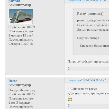
Поделиться
2021-07-26 20:50:34
parovoz
Администратор
Rotor написал(а):
parovoz, когда же ты 
Неужели не противно 
Сообщений:
10939
Явный признак мораль
Провел на форуме:
8 месяцев 13 дней
Подпись автора
Последний визит:
Сегодня 01:29:15
Оператор без абонента
Попрошу себя попридерживать
0
Поделиться
2021-07-26 20:52:27
Rotor
Администратор
"- Сейчас не то время
Откуда:
Ленинград
- Для нас с вами, время должн
Сообщений:
18845
Провел на форуме:
1 год 5 месяцев
0
Последний визит: