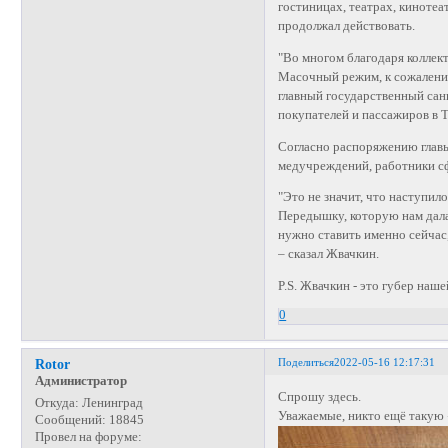
гостиницах, театрах, киноте
продолжал действовать.
"Во многом благодаря коллек
Масочный режим, к сожалению
главный государственный сан
покупателей и пассажиров в Т
Согласно распоряжению глав
медучреждений, работники сф
"Это не значит, что наступил
Передышку, которую нам дала
нужно ставить именно сейча
– сказал Жвачкин.
P.S. Жвачкин - это губер нашей
0
Поделиться
2022-05-16 12:17:31
Rotor
Администратор
Спрошу здесь.
Откуда:
Ленинград
Уважаемые, никто ещё такую
Сообщений:
18845
Провел на форуме: