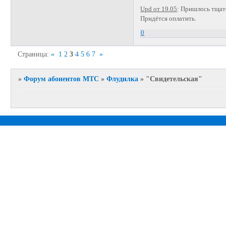
Upd от 19.05
: Пришлось тщате
Придётся оплатить.
0
Страница:
«
1
2
3
4
5
6
7
»
»
Форум абонентов МТС
»
Флудилка
»
"Свидетельская"