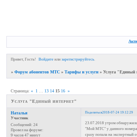
Акт
Привет, Гость!
Войдите
или
зарегистрируйтесь
.
»
Форум абонентов МТС
»
Тарифы и услуги
»
Услуга "Единый 
Страница:
«
1
…
13
14
15
16
»
Услуга "Единый интернет"
Поделиться
2018-07-24 19:12:29
Наталья
Участник
23.07.2018 утром обнаружила
Сообщений:
24
"Мой МТС" у данного номера 
Провел на форуме:
сразу попала на экспертный о
9 часов 47 минут