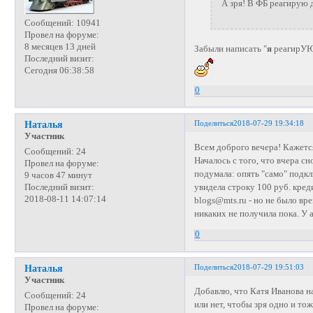
А зря! В ФБ реагирую
Сообщений:
10941
Провел на форуме:
8 месяцев 13 дней
Забыли написать "
я
реагирУ
Последний визит:
Сегодня 06:38:58
0
Поделиться
2018-07-29 19:34:18
Наталья
Участник
Всем доброго вечера! Кажется
Сообщений:
24
Началось с того, что вчера с
Провел на форуме:
подумала: опять "само" подкл
9 часов 47 минут
увидела строку 100 руб. креди
Последний визит:
2018-08-11 14:07:14
blogs@mts.ru - но не было вре
никаких не получила пока. У 
0
Поделиться
2018-07-29 19:51:03
Наталья
Участник
Добавлю, что Катя Иванова на 
Сообщений:
24
или нет, чтобы зря одно и тож
Провел на форуме: