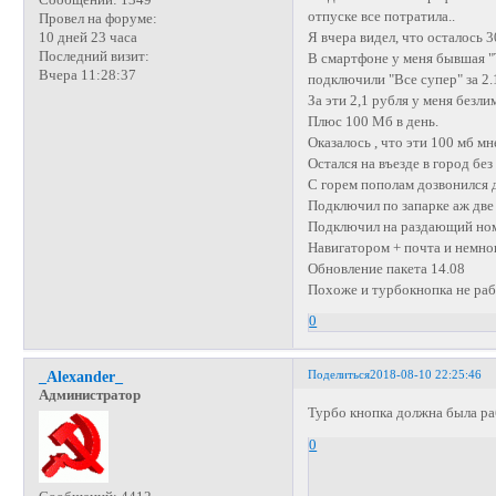
отпуске все потратила..
Провел на форуме:
Я вчера видел, что осталось 3
10 дней 23 часа
Последний визит:
В смартфоне у меня бывшая "
Вчера 11:28:37
подключили "Все супер" за 2.
За эти 2,1 рубля у меня безл
Плюс 100 Мб в день.
Оказалось , что эти 100 мб м
Остался на въезде в город без
С горем пополам дозвонился 
Подключил по запарке аж две к
Подключил на раздающий номе
Навигатором + почта и немно
Обновление пакета 14.08
Похоже и турбокнопка не раб
0
Поделиться
2018-08-10 22:25:46
_Alexander_
Администратор
Турбо кнопка должна была ра
0