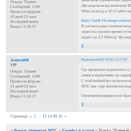
Включили ограничение скорос
Откуда:
Тихвин
Две недели назад включили 4
Сообщений:
1349
Мбит на вход и 10-15 мбит на
Провел на форуме:
10 дней 23 часа
https://sun9-19.userapi.com
Последний визит:
В эти выходные поменял мод
Вчера 11:28:37
скорость в разное время суток
падает до 2,5 Мбит (( На сма
0
Поделиться
2022-04-03 21:27:05
АлексейФ
VIP
Где правильно подключать ту
Откуда:
Тихвин
симки в кнопочнике на смартф
Сообщений:
1349
С этой войной все потратил 
Провел на форуме:
МТС мне ещё автоматом подкл
10 дней 23 часа
Последний визит:
Оповещения никакого не было
Вчера 11:28:37
0
Страница:
«
1
…
13
14
15
16
»
»
Форум абонентов МТС
»
Тарифы и услуги
»
Услуга "Единый 