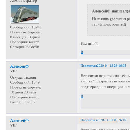
Администратор
АлексейФ написал(а
Нечаянно удалил из р
тариф подключить:((
Сообщений:
10941
Провел на форуме:
8 месяцев 13 дней
Последний визит:
Был пьян?!
Сегодня 06:38:58
0
Поделиться
2020-04-13 23:16:05
АлексейФ
VIP
Нет, симки переставлял с её 
Откуда:
Тихвин
кнопку "прекратить использов
Сообщений:
1349
подтверждения операции не 
Провел на форуме:
10 дней 23 часа
0
Последний визит:
Вчера 11:28:37
Поделиться
2020-11-01 09:26:19
АлексейФ
VIP