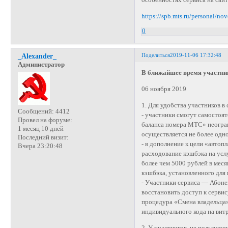
особенностях сервиса на сайт
https://spb.mts.ru/personal/no
0
Поделиться
2019-11-06 17:32:48
_Alexander_
Администратор
В ближайшее время участни
06 ноября 2019
1. Для удобства участников в
Сообщений:
4412
- участники смогут самостоя
Провел на форуме:
баланса номера МТС» неогран
1 месяц 10 дней
осуществляется не более одно
Последний визит:
- в дополнение к цели «авто
Вчера 23:20:48
расходование кэшбэка на усл
более чем 5000 рублей в меся
кэшбэка, установленного для
- Участники сервиса — Абон
восстановить доступ к сервис
процедура «Смена владельца
индивидуального кода на вит
2. У участников, не пользую