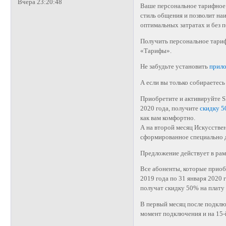
Вчера 23:20:48
Ваше персональное тарифное
стиль общения и позволит на
оптимальных затратах и без п
Получить персональное тари
«Тарифы».
Не забудьте установить
прил
А если вы только собираетесь
Приобретите и активируйте S
2020 года, получите
скидку 
как вам комфортно.
А на второй месяц Искусстве
сформированное специально д
Предложение действует в ра
Все абоненты, которые приоб
2019 года по 31 января 2020 
получат скидку 50% на плату
В первый месяц после подклю
момент подключения и на 15-