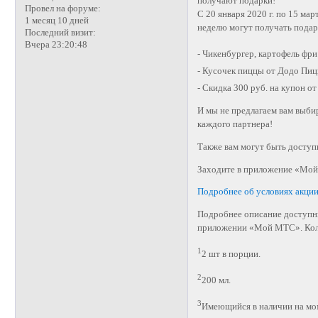
получают подарки!
Провел на форуме:
С 20 января 2020 г. по 15 ма
1 месяц 10 дней
неделю могут получать подар
Последний визит:
Вчера 23:20:48
- Чикенбургер, картофель фр
- Кусочек пиццы от Додо Пиц
- Скидка 300 руб. на купон от
И мы не предлагаем вам выби
каждого партнера!
Также вам могут быть досту
Заходите в приложение «Мой 
Подробнее об условиях акци
Подробнее описание доступны
приложении «Мой МТС». Коли
1
2 шт в порции.
2
200 мл.
3
Имеющийся в наличии на мо