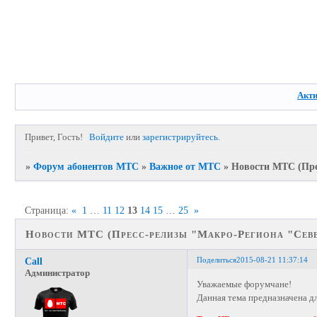
Акт
Привет, Гость!
Войдите
или
зарегистрируйтесь
.
»
Форум абонентов МТС
»
Важное от МТС
»
Новости МТС (Пре
Страница:
«
1
…
11
12
13
14
15
…
25
»
Новости МТС (Пресс-релизы "Макро-Региона "Севе
Поделиться
2015-08-21 11:37:14
Call
Администратор
Уважаемые форумчане!
Данная тема предназначена д