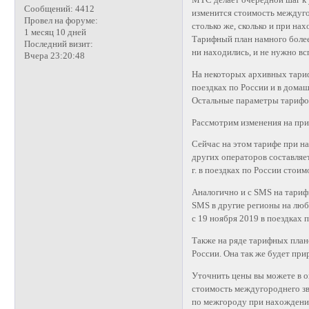
МТС делает очередной шаг к 
Сообщений:
4412
изменится стоимость междуго
Провел на форуме:
столько же, сколько и при на
1 месяц 10 дней
Тарифный план намного более 
Последний визит:
ни находились, и не нужно вс
Вчера 23:20:48
На некоторых архивных тари
поездках по России и в домаш
Остальные параметры тарифо
Рассмотрим изменения на при
Сейчас на этом тарифе при 
других операторов составляет 
г. в поездках по России стои
Аналогично и с SMS на тариф
SMS в другие регионы на любы
с 19 ноября 2019 в поездках
Также на ряде тарифных план
России. Она так же будет пр
Уточнить цены вы можете в о
стоимость междугороднего зв
по межгороду при нахождении