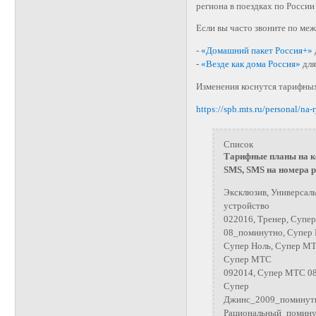
региона в поездках по Росси
Если вы часто звоните по ме
-
«Домашний пакет Россия+»
-
«Везде как дома Россия»
для
Изменения коснутся тарифных
https://spb.mts.ru/personal/na-
Список
Тарифные планы на к
SMS, SMS на номера р
Эксклюзив, Универсал
устройство
022016, Тренер, Суп
08_поминутно, Супер 
Супер Ноль, Супер М
Супер МТС
092014, Супер МТС 0
Супер
Джинс_2009_поминутн
Рациональный_помину