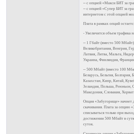
-- с опцией «Макси БИТ за гр
-- с опцией «Супер БИТ за гра
интернетом с этой опцией мо
Плата в рамках опций остаетс
- Увеличится объем трафика 
-- 1 Гбайт (вместо 500 Мбайт
Великобритания, Венгрия, Гер
Латвия, Литва, Мальта, Ниде
Украина, Финляндия, Франция
-- 500 Мбайт (вместо 100 Мба
Беларусь, Бельгия, Болгария, 
Казахстан, Кипр, Китай, Кув
Зеландия, Польша, Реюньон, 
Македония, Словакия, Хорват
Опция «Забугорище» начнет д
скачивания. Плата за опцию «
списываться только при выход
достижении 500 Мбайт в сутк
суток.
Стоимость опции «Забугорище