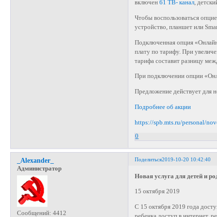
включен
61 ТВ- канал
, детск
Чтобы воспользоваться опци
устройство, планшет или Sma
Подключенная опция «Онлайн
плату по тарифу. При увеличе
тарифа составит разницу меж
При подключении опции «Онл
Предложение действует для 
Подробнее об акции
https://spb.mts.ru/personal/nov
0
Поделиться
2019-10-20 10:42:40
_Alexander_
Администратор
Новая услуга для детей и ро
15 октября 2019
С 15 октября 2019 года дост
Сообщений:
4412
ребенка доступ в интернет, р