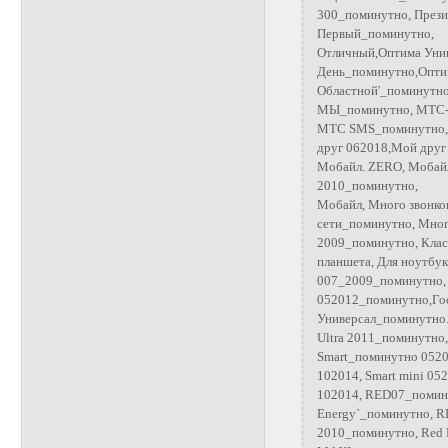
300_поминутно, Прези
Первый_поминутно,
Отличный,Оптима Уни
День_поминутно,Оптим
Областной'_поминутн
МЫ_поминутно, МТС-К
МТС SMS_поминутно, 
друг 062018,Мой друг
Мобайл. ZERO, Мобайл
2010_поминутно,
Мобайл, Много звонко
сети_поминутно, Мног
2009_поминутно, Клас
планшета, Для ноутбу
007_2009_поминутно, 
052012_поминутно,Гост
Универсал_поминутно.,
Ultra 2011_поминутно,
Smart_поминутно 05201
102014, Smart mini 052
102014, RED07_помин
Energy`_поминутно, R
2010_поминутно, Red 