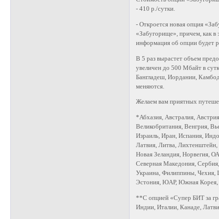
- 410 р./сутки.
- Откроется новая опция «Заб
«Забугорище», причем, как в
информация об опции будет ра
В 5 раз вырастет объем предо
увеличен до 500 Мбайт в сут
Бангладеш, Иордании, Камбод
меняются.
Желаем вам приятных путеше
*Абхазия, Австралия, Австрия
Великобритания, Венгрия, Вье
Израиль, Иран, Испания, Индо
Латвия, Литва, Лихтенштейн,
Новая Зеландия, Норвегия, О
Северная Македония, Сербия,
Украина, Филиппины, Чехия, 
Эстония, ЮАР, Южная Корея,
**C опцией «Супер БИТ за гр
Индии, Италии, Канаде, Латв