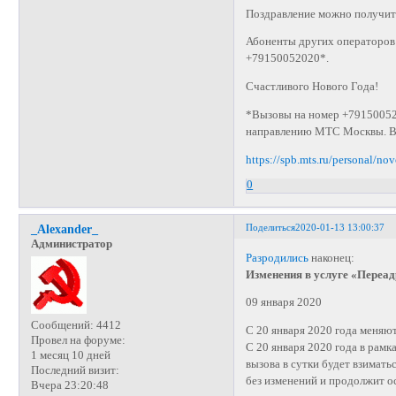
Поздравление можно получить
Абоненты других операторов
+79150052020*.
Счастливого Нового Года!
*Вызовы на номер +79150052
направлению МТС Москвы. Вы
https://spb.mts.ru/personal/n
0
Поделиться
2020-01-13 13:00:37
_Alexander_
Администратор
Разродились
наконец:
Изменения в услуге «Переа
09 января 2020
Сообщений:
4412
С 20 января 2020 года меняю
Провел на форуме:
С 20 января 2020 года в рам
1 месяц 10 дней
вызова в сутки будет взимать
Последний визит:
без изменений и продолжит о
Вчера 23:20:48