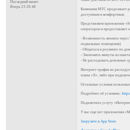
Последний визит:
Вчера 23:20:48
Компания МТС продолжает раз
доступным и комфортным.
Представляем приложение «М
операторов и предоставляет 
- Возможность звонить через
подвальные помещения)
- Общаться в роуминге по д
- Экономить минуты из пакет
- Не расходовать денежные ср
Интернет-трафик не расходуе
плана «Х», либо при подключ
Остальные условия пользова
Подробнее об условиях:
https
Подключить услугу «Интерне
У вас еще нет приложения «М
Загрузите в App Store