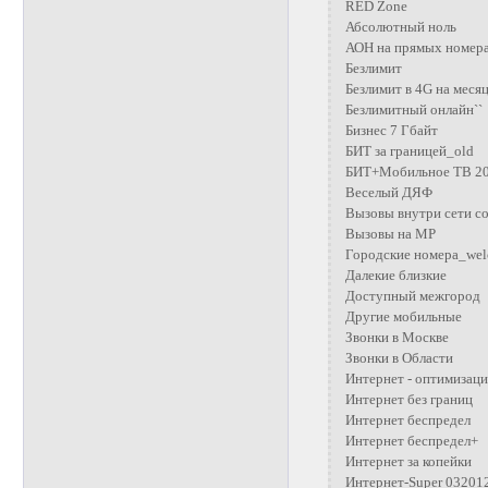
RED Zone
Абсолютный ноль
АОН на прямых номера
Безлимит
Безлимит в 4G на меся
Безлимитный онлайн``
Бизнес 7 Гбайт
БИТ за границей_old
БИТ+Мобильное ТВ 2
Веселый ДЯФ
Вызовы внутри сети со
Вызовы на МР
Городские номера_we
Далекие близкие
Доступный межгород
Другие мобильные
Звонки в Москве
Звонки в Области
Интернет - оптимизаци
Интернет без границ
Интернет беспредел
Интернет беспредел+
Интернет за копейки
Интернет-Super 03201