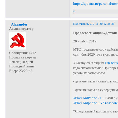
https://spb.mts.ru/personal/n
0
Поделиться
2019-11-30 12:55:29
_Alexander_
Администратор
Продлеваем акции «Детские 
29 ноября 2019
МТС продлевает срок действи
Сообщений:
4412
сентября 2020 года включите
Провел на форуме:
1 месяц 10 дней
Участвуйте в акциях
«Детские
Последний визит:
года включительно! Приобрет
Вчера 23:20:48
условиях самовывоза
- детские часы и связь для них
- детские часы по суперценам
«Elari KidPhone 2»
– 1 490 ру
«Elari Kidphone 3G с голос
*Специальный комплект с та