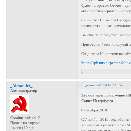
будет «сгорать». Отсчет пери
активности в сервисе — сове
Сервис МТС Cashback всегда 
появляются новые возможност
Вы еще не пользуетесь серв
Присоединяйтесь и получайте
Следите за Новостями на са
https://spb.mts.ru/personal/no
0
Поделиться
2019-11-07 18:55:05
_Alexander_
Администратор
Звонки через приложение «М
Санкт-Петербурга
07 ноября 2019
Сообщений:
4412
С 7 ноября 2019 года абонен
Провел на форуме:
мобильным приложением «МТС
1 месяц 10 дней
также для связи из мест без п