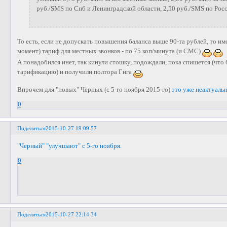
руб./SMS по Спб и Ленинградской области, 2,50 руб./SMS по Рос
То есть, если не допускать повышения баланса выше 90-та рублей, то и
момент) тариф для местных звонков - по 75 коп/минута (и СМС)
А понадобился инет, так кинули стошку, подождали, пока спишется (что 
тарификацию) и получили полтора Гига
Впрочем для "новых" Чёрных (с 5-го ноября 2015-го)
это уже неактуаль
0
Поделиться
2015-10-27 19:09:57
"Черный" "улучшают" с 5-го ноября.
0
Поделиться
2015-10-27 22:14:34