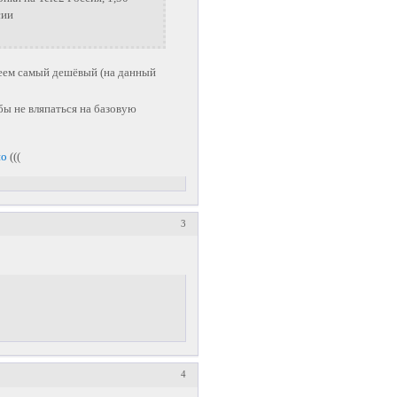
сии
меем самый дешёвый (на данный
бы не вляпаться на базовую
но
(((
3
4