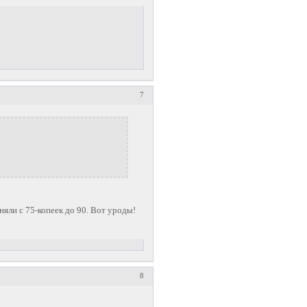
7
дняли с 75-копеек до 90. Вот уроды!
8