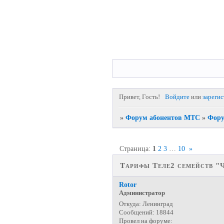
Привет, Гость!
Войдите
или
зареги
»
Форум абонентов МТС
»
Фору
Страница:
1
2
3
…
10
»
Тарифы Теле2 семейств "Ч
Rotor
Администратор
Откуда:
Ленинград
Сообщений:
18844
Провел на форуме: