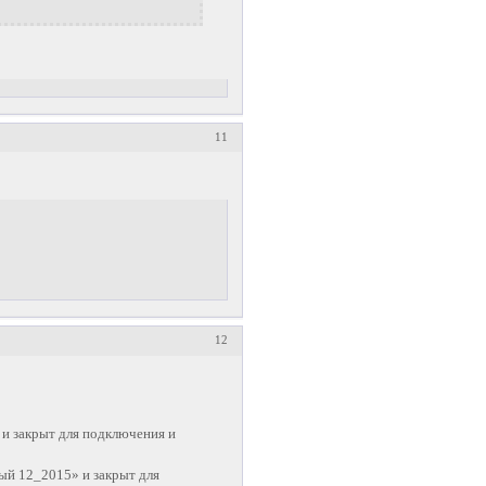
11
12
 закрыт для подключения и
й 12_2015» и закрыт для