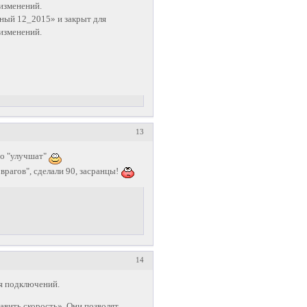
изменений.
ый 12_2015» и закрыт для
изменений.
13
то "улучшат"
 врагов", сделали 90, засранцы!
14
ля подключений.
вить скорость». Они позволят