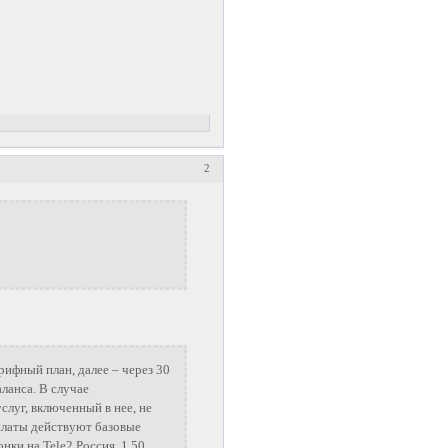
2
рифный план, далее – через 30
ланса. В случае
слуг, включенный в нее, не
 платы действуют базовые
онки на Tele2 Россия, 1,50