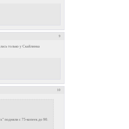
9
лась только у Скайлинка
10
х" подняли с 75-копеек до 90.