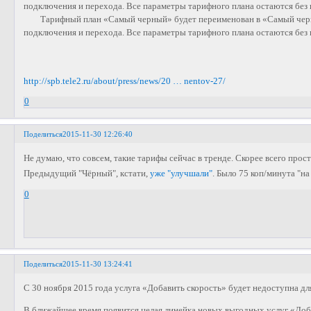
подключения и перехода. Все параметры тарифного плана остаются без 
Тарифный план «Самый черный» будет переименован в «Самый черн
подключения и перехода. Все параметры тарифного плана остаются без 
http://spb.tele2.ru/about/press/news/20 … nentov-27/
0
Поделиться
2015-11-30 12:26:40
Не думаю, что совсем, такие тарифы сейчас в тренде. Скорее всего прос
Предыдущий "Чёрный", кстати,
уже "улучшали"
. Было 75 коп/минута "на
0
Поделиться
2015-11-30 13:24:41
С 30 ноября 2015 года услуга «Добавить скорость» будет недоступна д
В ближайшее время появится целая линейка новых выгодных услуг «Доба