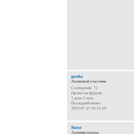
gossha
Активный участник
Сообщений:
75
Провел на форуме:
1 день 3 часа
Последний визит:
2023-07-25 16:15:10
Rotor
Администратор