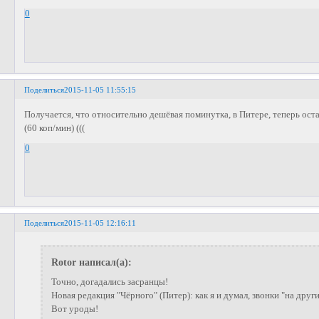
0
Поделиться
2015-11-05 11:55:15
Получается, что относительно дешёвая поминутка, в Питере, теперь оста
(60 коп/мин) (((
0
Поделиться
2015-11-05 12:16:11
Rotor написал(а):
Точно, догадались засранцы!
Новая редакция "Чёрного" (Питер): как я и думал, звонки "на други
Вот уроды!