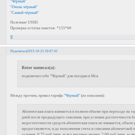
"Чёрный"
"Очень чёрный"
"Самый чёрный"
Полезные USSD:
Проверка остатка пакетов: *155*0#
0
Поделиться
2015-10-25 20:07:42
Rotor написал(а):
подключил себе "Чёрный" для поездки в Мск
Между прочим, прикол тарифа
"Чёрный"
(из описания):
Абонентская плата взимается в полном объеме при переходе на та
дней после предыдущего списания, при условии достаточности ба
недостаточности средств абонентская плата не взимается, объем у
предоставляется, и до пополнения счета и списания абонентской
условия: 0,75 руб./мин. за все местные звонки, 2,00 руб./мин. за зв