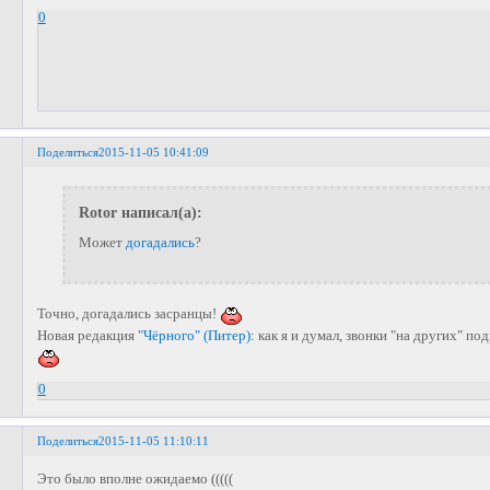
0
Поделиться
2015-11-05 10:41:09
Rotor написал(а):
Может
догадались
?
Точно, догадались засранцы!
Новая редакция
"Чёрного" (Питер)
: как я и думал, звонки "на других" по
0
Поделиться
2015-11-05 11:10:11
Это было вполне ожидаемо (((((