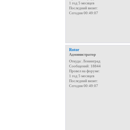
1 год 5 месяцев
Последний визит:
Сегодня 00:49:07
Rotor
Администратор
Откуда:
Ленинград
Сообщений:
18844
Провел на форуме:
1 год 5 месяцев
Последний визит:
Сегодня 00:49:07