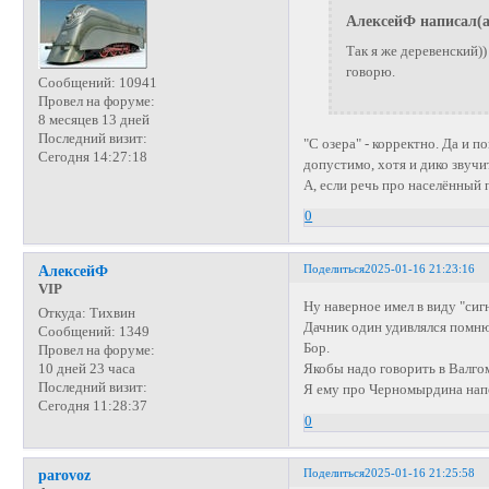
АлексейФ написал(а
Так я же деревенский))
говорю.
Сообщений:
10941
Провел на форуме:
8 месяцев 13 дней
Последний визит:
"С озера" - корректно. Да и п
Сегодня 14:27:18
допустимо, хотя и дико звучит
А, если речь про населённый 
0
Поделиться
2025-01-16 21:23:16
АлексейФ
VIP
Ну наверное имел в виду "сиг
Откуда:
Тихвин
Дачник один удивлялся помню
Сообщений:
1349
Бор.
Провел на форуме:
Якобы надо говорить в Валгом
10 дней 23 часа
Последний визит:
Я ему про Черномырдина напо
Сегодня 11:28:37
0
Поделиться
2025-01-16 21:25:58
parovoz