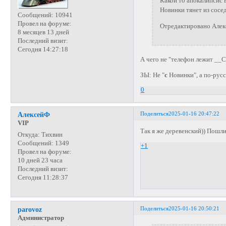
Какой то апокалипсис в
Новинки тянет из сосед
Сообщений:
10941
Провел на форуме:
Отредактировано Алек
8 месяцев 13 дней
Последний визит:
Сегодня 14:27:18
А чего не "телефон лежит __
ЗЫ: Не "
с
Новинки", а по-русс
0
Поделиться
2025-01-16 20:47:22
АлексейФ
VIP
Так я же деревенский)) Пошли
Откуда:
Тихвин
Сообщений:
1349
+1
Провел на форуме:
10 дней 23 часа
Последний визит:
Сегодня 11:28:37
Поделиться
2025-01-16 20:50:21
parovoz
Администратор