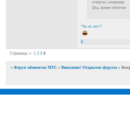
отвёртку, например.
Дед, прими таблетки
"Ты чё, пёс?"
0
Страница:
«
1
2
3
4
»
Форум абонентов МТС
»
Внимание! Открытие форума
»
Безг