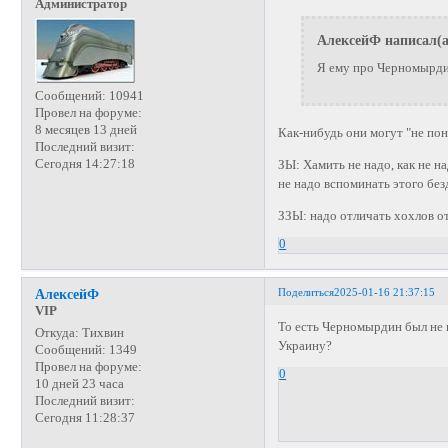
Администратор
АлексейФ написал(а
Я ему про Черномырдин
Сообщений:
10941
Провел на форуме:
8 месяцев 13 дней
Как-нибудь они могут "не поня
Последний визит:
Сегодня 14:27:18
ЗЫ: Хамить не надо, как не н
не надо вспоминать этого бе
ЗЗЫ: надо отличать хохлов от
0
Поделиться
2025-01-16 21:37:15
АлексейФ
VIP
То есть Черномырдин был не п
Откуда:
Тихвин
Украину?
Сообщений:
1349
Провел на форуме:
0
10 дней 23 часа
Последний визит:
Сегодня 11:28:37