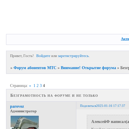
Акт
Привет, Гость!
Войдите
или
зарегистрируйтесь
.
»
Форум абонентов МТС
»
Внимание! Открытие форума
»
Безг
Страница:
«
1
2
3
4
Безграмотность на форуме и не только
Поделиться
2025-01-16 17:17:37
parovoz
Администратор
АлексейФ написал(а