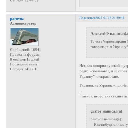
Сегодня 12:44:02
Поделиться
2025-01-16 21:59:48
parovoz
Администратор
АлексейФ написал(а
То есть Черномырдин б
говорить, а в Украину
Сообщений:
10941
Провел на форуме:
8 месяцев 13 дней
Последний визит:
Нет, как говорил русский и ук
Сегодня 14:27:18
редко использовал, и не стоит
Украину" - неправильно.
Украина, не Украина - причём 
...
Главное, перестань сваливать
grafor написал(а):
parovoz написал(а):
Как-нибудь они могут "