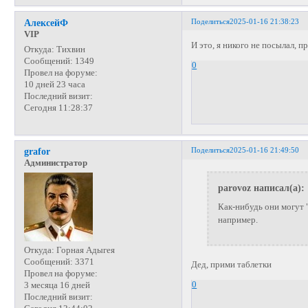
Поделиться
2025-01-16 21:38:23
АлексейФ
VIP
И это, я никого не посылал, 
Откуда:
Тихвин
Сообщений:
1349
0
Провел на форуме:
10 дней 23 часа
Последний визит:
Сегодня 11:28:37
Поделиться
2025-01-16 21:49:50
grafor
Администратор
parovoz написал(а):
Как-нибудь они могут "
например.
Откуда:
Горная Адыгея
Сообщений:
3371
Дед, прими таблетки
Провел на форуме:
0
3 месяца 16 дней
Последний визит: