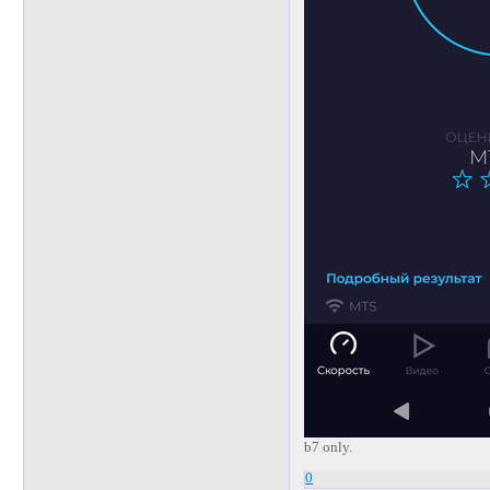
b7 only.
0