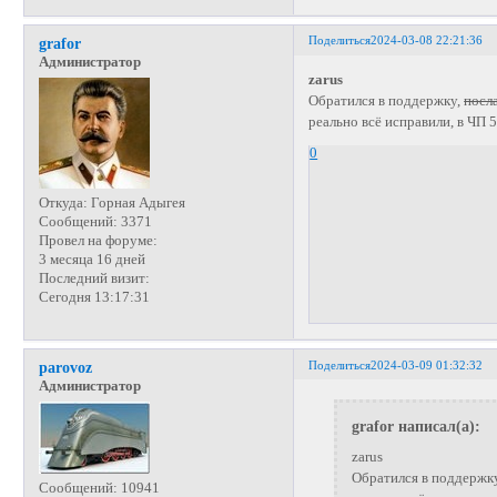
Поделиться
2024-03-08 22:21:36
grafor
Администратор
zarus
Обратился в поддержку,
посл
реально всё исправили, в ЧП 5
0
Откуда:
Горная Адыгея
Сообщений:
3371
Провел на форуме:
3 месяца 16 дней
Последний визит:
Сегодня 13:17:31
Поделиться
2024-03-09 01:32:32
parovoz
Администратор
grafor написал(а):
zarus
Обратился в поддержку
Сообщений:
10941