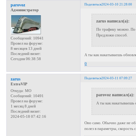
Поделиться
2024-03-10 21:28:00
parovoz
Администратор
zarus написал(а):
По трафику можно. По 
Предложи способ.
Сообщений:
10941
Провел на форуме:
8 месяцев 13 дней
Последний визит:
А ты как накатываешь обнов
Сегодня 06:38:58
0
Поделиться
2024-03-11 07:09:27
zarus
ExtraVIP
Откуда:
МО
parovoz написал(а):
Сообщений:
10491
Провел на форуме:
А ты как накатываешь
1 месяц 8 дней
Последний визит:
2024-05-18 07:42:16
Оно само. Обычно даже не обр
полез в параметры, скорость 