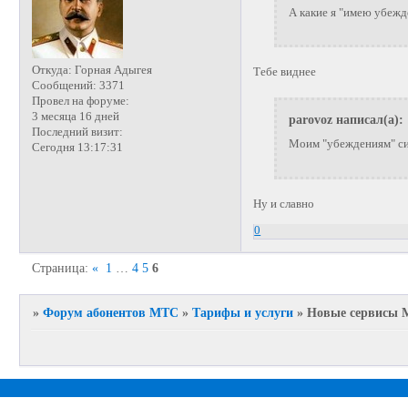
А какие я "имею убежд
Откуда:
Горная Адыгея
Тебе виднее
Сообщений:
3371
Провел на форуме:
3 месяца 16 дней
parovoz написал(а):
Последний визит:
Моим "убеждениям" сия
Сегодня 13:17:31
Ну и славно
0
Страница:
«
1
…
4
5
6
»
Форум абонентов МТС
»
Тарифы и услуги
»
Новые сервисы