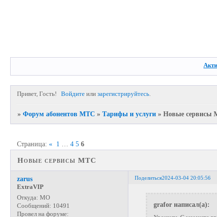
Акт
Привет, Гость!
Войдите
или
зарегистрируйтесь
.
»
Форум абонентов МТС
»
Тарифы и услуги
»
Новые сервисы
Страница:
«
1
…
4
5
6
Новые сервисы МТС
Поделиться
2024-03-04 20:05:56
zarus
ExtraVIP
Откуда:
МО
grafor написал(а):
Сообщений:
10491
Провел на форуме: