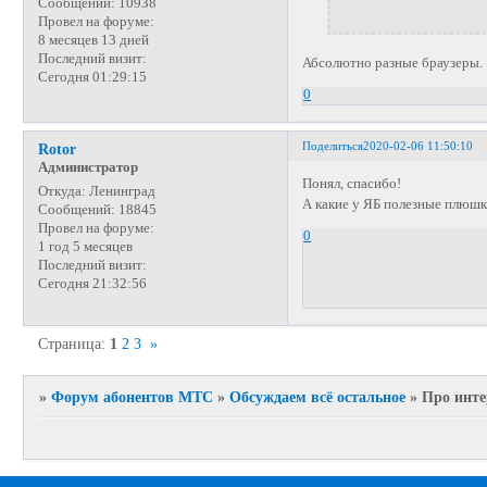
Сообщений:
10938
Провел на форуме:
8 месяцев 13 дней
Последний визит:
Абсолютно разные браузеры. 
Сегодня 01:29:15
0
Поделиться
2020-02-06 11:50:10
Rotor
Администратор
Понял, спасибо!
Откуда:
Ленинград
А какие у ЯБ полезные плюш
Сообщений:
18845
Провел на форуме:
0
1 год 5 месяцев
Последний визит:
Сегодня 21:32:56
Страница:
1
2
3
»
»
Форум абонентов МТС
»
Обсуждаем всё остальное
»
Про инте