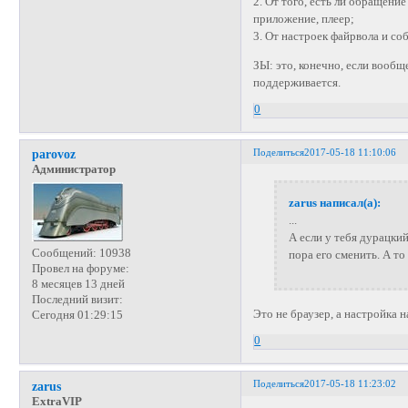
2. От того, есть ли обращени
приложение, плеер;
3. От настроек файрвола и со
ЗЫ: это, конечно, если вообщ
поддерживается.
0
Поделиться
2017-05-18 11:10:06
parovoz
Администратор
zarus написал(а):
...
А если у тебя дурацки
Сообщений:
10938
пора его сменить. А т
Провел на форуме:
8 месяцев 13 дней
Последний визит:
Это не браузер, а настройка н
Сегодня 01:29:15
0
Поделиться
2017-05-18 11:23:02
zarus
ExtraVIP