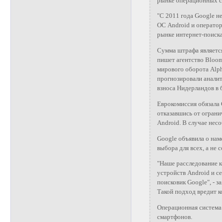
рынке операционных с
"С 2011 года Google н
ОС Android и операто
рынке интернет-поиска
Сумма штрафа являетс
пишет агентство Bloom
мирового оборота Alph
прогнозировали аналит
взноса Нидерландов в 
Еврокомиссия обязала 
отказавшись от ограни
Android. В случае нес
Google объявила о на
выбора для всех, а не 
"Наше расследование к
устройств Android и с
поисковик Google", - 
Такой подход вредит к
Операционная система 
смартфонов.