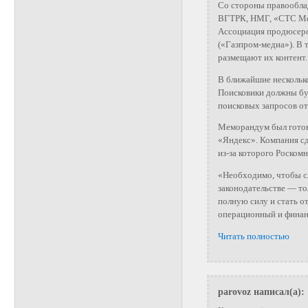
Со стороны правообла
ВГТРК, НМГ, «СТС Мед
Ассоциация продюсеро
(«Газпром-медиа»). В 
размещают их контент.
В ближайшие несколько
Поисковики должны буд
поисковых запросов от
Меморандум был готов 
«Яндекс». Компания сд
из-за которого Роском
«Необходимо, чтобы с
законодательстве — то
полную силу и стать 
операционный и финан
Читать полностью
parovoz написал(а):