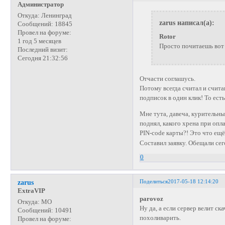
Администратор
Откуда:
Ленинград
zarus написал(а):
Сообщений:
18845
Провел на форуме:
Rotor
1 год 5 месяцев
Просто почитаешь вот 
Последний визит:
Сегодня 21:32:56
Отчасти соглашусь.
Потому всегда считал и счит
подписок в один клик! То ест
Мне тута, давеча, курительн
поднял, какого хрена при опл
PIN-code карты?! Это что ещё 
Составил заявку. Обещали сег
0
Поделиться
2017-05-18 12:14:20
zarus
ExtraVIP
parovoz
Откуда:
МО
Ну да, а если сервер велит с
Сообщений:
10491
похоливарить.
Провел на форуме: