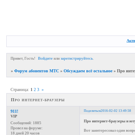
Акт
Привет, Гость!
Войдите
или
зарегистрируйтесь
.
»
Форум абонентов МТС
»
Обсуждаем всё остальное
»
Про инте
Страница:
1
2
3
»
Про интернет-браузеры
Поделиться
2016-02-02 13:49:58
911!
VIP
Про интернет-браузеры и ют
Сообщений:
1885
Провел на форуме:
Вот заинтересовал один вопро
18 дней 20 часов