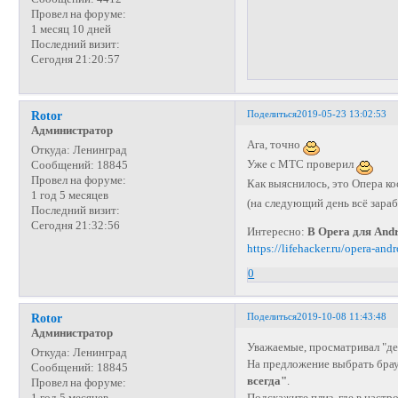
Провел на форуме:
1 месяц 10 дней
Последний визит:
Сегодня 21:20:57
Поделиться
2019-05-23 13:02:53
Rotor
Администратор
Ага, точно
Откуда:
Ленинград
Уже с МТС проверил
Сообщений:
18845
Провел на форуме:
Как выяснилось, это Опера к
1 год 5 месяцев
(на следующий день всё зараб
Последний визит:
Сегодня 21:32:56
Интересно:
В Opera для And
https://lifehacker.ru/opera-an
0
Поделиться
2019-10-08 11:43:48
Rotor
Администратор
Уважаемые, просматривал "дет
Откуда:
Ленинград
На предложение выбрать брау
Сообщений:
18845
всегда"
.
Провел на форуме:
Подскажите плиз, где в настр
1 год 5 месяцев