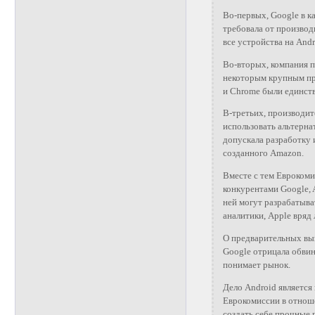
Во-первых, Google в ка
требовала от производ
все устройства на Andr
Во-вторых, компания 
некоторым крупным пр
и Chrome были единст
В-третьих, производи
использовать альтернат
допускала разработку и
созданного Amazon.
Вместе с тем Еврокоми
конкурентами Google, 
ней могут разрабатыва
аналитики, Apple вряд
О предварительных выв
Google отрицала обви
понимает рынок.
Дело Android является
Еврокомиссии в отноше
создать себе прочные