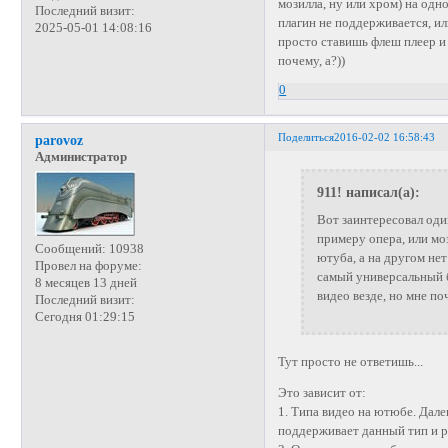
мозилла, ну или хром) на одн
Последний визит:
плагин не поддерживается, ил
2025-05-01 14:08:16
просто ставишь флеш плеер и 
почему, а?))
0
Поделиться
2016-02-02 16:58:43
parovoz
Администратор
911! написал(а):
Вот заинтересовал один
примеру опера, или мо
Сообщений:
10938
ютуба, а на другом нет
Провел на форуме:
самый универсальный б
8 месяцев 13 дней
видео везде, но мне по
Последний визит:
Сегодня 01:29:15
Тут просто не ответишь...
Это зависит от:
1. Типа видео на ютюбе. Дале
поддерживает данный тип и р