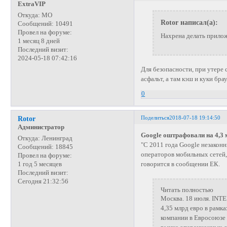
ExtraVIP
Откуда:
МО
Rotor написал(а):
Сообщений:
10491
Провел на форуме:
Нахрена делать прилож
1 месяц 8 дней
Последний визит:
2024-05-18 07:42:16
Для безопасности, при утере 
асфальт, а там кэш и куки брау
0
Поделиться
2018-07-18 19:14:50
Rotor
Администратор
Google оштрафовали на 4,3 
Откуда:
Ленинград
"С 2011 года Google незакон
Сообщений:
18845
операторов мобильных сетей,
Провел на форуме:
говорится в сообщении ЕК.
1 год 5 месяцев
Последний визит:
Сегодня 21:32:56
Читать полностью
Москва. 18 июля. INTE
4,35 млрд евро в рамк
компании в Евросоюзе