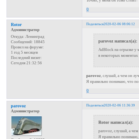
Точно, у меня он тоже стоит!
0
Поделиться
2020-02-06 08:06:12
Rotor
Администратор
Откуда:
Ленинград
parovoz написал(а):
Сообщений:
18845
Провел на форуме:
AdBlock на огрызке у м
1 год 5 месяцев
в некоторых моментах
Последний визит:
Сегодня 21:32:56
parovoz
, слушай, а чем он л
Я правильно понимаю, что по
0
Поделиться
2020-02-06 11:36:39
parovoz
Администратор
Rotor написал(а):
parovoz, слушай, а че
Я правильно понимаю, 