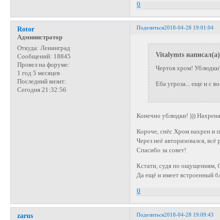
0
Поделиться
2018-04-28 19:01:04
Rotor
Администратор
Откуда:
Ленинград
Vitalymts написал(а)
Сообщений:
18845
Провел на форуме:
Чертов хром! Ублюдки!
1 год 5 месяцев
Последний визит:
Еба угроза... еще и с 
Сегодня 21:32:56
Конечно ублюдки! ))) Нахрена
Короче, снёс Хром нахрен и п
Через неё авторизовался, всё 
Спасибо за совет!
Кстати, судя по ощущениям, 
Да ещё и имеет встроенный 
0
Поделиться
2018-04-28 19:09:43
zarus