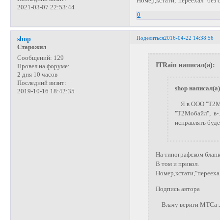
Номер,кстати,"переехал" без 
2021-03-07 22:53:44
0
Поделиться
2016-04-22 14:38:56
shop
Старожил
Сообщений:
129
ITRain написал(а):
Провел на форуме:
2 дня 10 часов
Последний визит:
shop написал(а)
2019-10-16 18:42:35
Я в ООО "Т2Моб
"Т2Мобайл", в-.
исправлять буд
На типографском бланк
В том и прикол.
Номер,кстати,"переехал
Подпись автора
Влачу вериги МТСа за