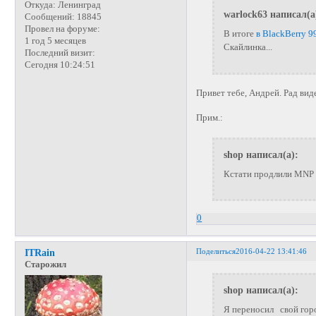
Откуда:
Ленинград
warlock63 написал(а
Сообщений:
18845
Провел на форуме:
В итоге
в BlackBerry 9
1 год 5 месяцев
Скайлинка...
Последний визит:
Сегодня 10:24:51
Привет тебе, Андрей. Рад вид
Прим.:
shop написал(а):
Кстати продлили MNP в
0
Поделиться
2016-04-22 13:41:46
ITRain
Старожил
shop написал(а):
Я переносил свой гор