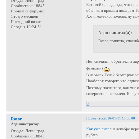
Откуда:
Ленинград
Есть всё же надежда, что пос
Сообщений:
18845
обычным прямым номерам Те
Провел на форуме:
Хотя, конечно, по-всякому мож
1 год 5 месяцев
Последний визит:
Сегодня 10:24:51
Nepo написал(а):
Rotor, понятно, спаси
Нет, сначала я обратился в ла
фамилии)
В ларьках Теле2 берут (как в
Наоборот, говорят, что одноз
Поэтому после того, как мне 
совершенно не жалею. Как уж
0
Поделиться
2016-01-11 16:36:00
Rotor
Администратор
Как уже писал
, в декабре пе
Откуда:
Ленинград
рублю.
Сообщений:
18845