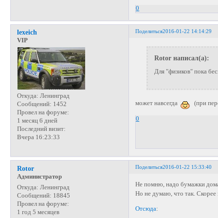
0
Поделиться
2016-01-22 14:14:29
lexeich
VIP
Rotor написал(а):
Для "физиков" пока бе
Откуда:
Ленинград
может навсегда
(при пере
Сообщений:
1452
Провел на форуме:
0
1 месяц 6 дней
Последний визит:
Вчера 16:23:33
Поделиться
2016-01-22 15:33:40
Rotor
Администратор
Не помню, надо бумажки дома
Откуда:
Ленинград
Но не думаю, что так. Скорее
Сообщений:
18845
Провел на форуме:
Отсюда
:
1 год 5 месяцев