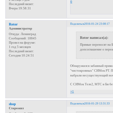
0
Последний визит:
Вчера 19:58:31
Поделиться
2016-01-24 23:08:17
Rotor
Администратор
Откуда:
Ленинград
Rotor написал(а):
Сообщений:
18845
Провел на форуме:
Прямые переносят на Б
1 год 5 месяцев
допсоглашение о пере
Последний визит:
Сегодня 10:24:51
Обнаружился забавный прикол:
"чистокровных" СИМок РТ. При 
набрали несуществующий ном
С СИМок Теле2, МТС и Би без
+1
Поделиться
2016-01-29 13:31:33
shop
Старожил