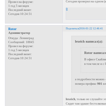
Сегодня проверил на одном (
Провел на форуме:
1 год 5 месяцев
0
Последний визит:
Сегодня 10:24:51
Поделиться
2016-01-22 12:46:41
Rotor
Администратор
Откуда:
Ленинград
lexeich написал(а):
Сообщений:
18845
Провел на форуме:
1 год 5 месяцев
Rotor написал
Последний визит:
Сегодня 10:24:51
В офисе Скайли
в том числе и 
а подробности можно -
номера префикс
901
ил
lexeich
, только не слушайте э
Сидят там эдакие бестолковы