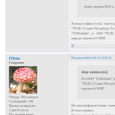
Влачу вериги МТСа за
Я когда в офисе теле2 перех
"ТЕЛЕ 2 Санкт-Петербург Тел
"Т2Мобайл", в-...ОАО "ТЕЛЕ 
народу перенесёт MNP.
0
Поделиться
2016-04-22 14:05:51
ITRain
Старожил
shop написал(а):
Я в ООО "Т2Мобайл" (с
"ТЕЛЕ 2 Санкт-Петербу
перенесёт MNP.
Откуда:
Мухоморск
Сообщений:
146
На типографском бланке напи
Провел на форуме:
3 дня 8 часов
В том и прикол.
Последний визит: