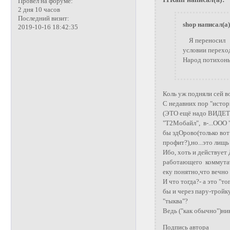
Провел на форуме:
2 дня 10 часов
Последний визит:
shop написал(а)
2019-10-16 18:42:35
Я переносил с
условии переход
Народ потихонь
Коль уж подняли сей в
С недавних пор "исто
(ЭТО ещё надо ВИДЕТЬ
"Т2Мобайл", в-...ООО 
бы здОрово(только вот
профит?),но...это лищь
Ибо, хоть и действует
работающего коммутато
еку понятно,что вечно
И что тогда?- а это "т
бы и через пару-тройк
"тыква"?
Ведь ("как обычно")ник
Подпись автора