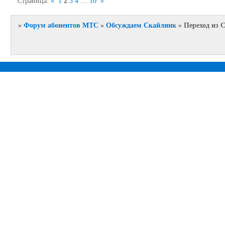
Страница:
«
1
2
3
4
…
10
»
»
Форум абонентов МТС
»
Обсуждаем Скайлинк
»
Переход из 