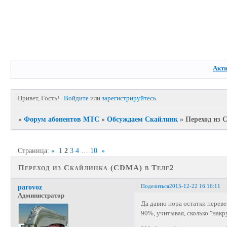
Акт
Привет, Гость!
Войдите
или
зарегистрируйтесь
.
»
Форум абонентов МТС
»
Обсуждаем Скайлинк
»
Переход из 
Страница:
«
1
2
3
4
…
10
»
Переход из Скайлинка (CDMA) в Теле2
Поделиться
2015-12-22 16:16:11
parovoz
Администратор
Да давно пора остатки переве
90%, учитывая, сколько "накр