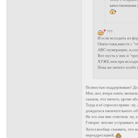
качественными у
???
И если исходить из фор
Опять-таки,вместе с "
ABC-нумерацию, и,соот
Вот пусть у них и "т
ХУЖЕ,чем при исходно
Пока же ничего особо
Полностью поддерживаю! Дол
Мне, вот, вчера опять звонил
сказала, что ничего, кроме а
Тогда я её спросил прямо: ну,
дождаться окончательного о
На это она мне ответила: ну,
Говорю: вполне устраивает, в
Хотел вообще съязвить, что н
переадресацией,