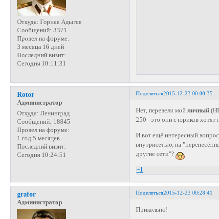
Откуда:
Горная Адыгея
Сообщений:
3371
Провел на форуме:
3 месяца 16 дней
Последний визит:
Сегодня 10:11:31
Поделиться
2015-12-23 00:00:35
Rotor
Администратор
Нет, перевели мой
личный
(НЕ
Откуда:
Ленинград
250 - это они с юриков хотят
Сообщений:
18845
Провел на форуме:
И вот ещё интересный вопрос
1 год 5 месяцев
внутрисетью, на "перенесённы
Последний визит:
другие сети"?
Сегодня 10:24:51
+1
Поделиться
2015-12-23 00:28:41
grafor
Администратор
Прикольно!