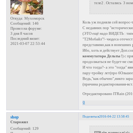
теле2 . Остались 3 ном
Откуда:
Мухоморск
Коль уж подняли сей вопрос-т
Сообщений:
146
С недавних пор "историческ
Провел на форуме:
3 дня 8 часов
(ЭТО ещё надо ВИДЕТЬ : типо
Последний визит:
"Т2Мобайл"!- чюдеса отечест
2021-03-07 22:53:44
представимо,как в нонешних р
Ибо, хоть и действует Доп.с
коммутатора Дельты !
) с пр
продолжаться не будет-не смо
И что тогда?- а это "тогда" я
пару-тройку лет(про бОльшее
Ведь,"как обычно",никто зара
(причина редактирования-вст
Отредактировано ITRain (201
0
Поделиться
2016-04-22 13:58:45
shop
Старожил
Сообщений:
129
ITRain написал(а):