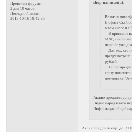
shop написал(а):
Провел на форуме:
2 дня 10 часов
Последний визит:
Rotor написал(а
2019-10-16 18:42:35
В офисе Скайли
в том числе и 
В принципе нап
MNP, а по прямо
перенёс уже два
Для тех, кто пе
предусмотрена: 
рублей.
Тариф предлагаю
сразу поменять 
поменял на "Зел
Акцию продлили до до 
Видно народ плохо пе
Информация общей сл
Акцию продлили ещё до 31.0