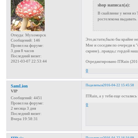
shop написал(а):
В скайлинке у меня и
ростелекома выдавать.
Откуда:
Мухоморск
Это,кстати,было бы крайне н
Сообщений:
146
Мне и соседям по очереди к 
Провел на форуме:
3 дня 8 часов
скрине)...правда,с гордой н
Последний визит:
2021-03-07 22:53:44
Отредактировано ITRain (201
0
Поделиться
2016-04-22 15:45:58
SamLion
VIP
ITRain, а у тебя еще остали
Сообщений:
4451
Провел на форуме:
0
2 месяца 3 дня
Последний визит:
Вчера 19:58:31
Поделиться
2016-04-22 16:34:09