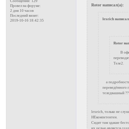
Сообщений:
129
Rotor написал(а):
Провел на форуме:
2 дня 10 часов
Последний визит:
lexeich написал
2019-10-16 18:42:35
Rotor на
В офисе
переводя
Теле2.
а подробности 
переведённого 
теледвашный ??
lexeich, только не слу
НЕкомпетентен.
Сидят там эдакие бест
их целью является соз