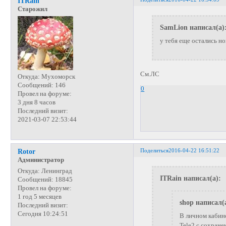
ITRain
Старожил
SamLion написал(а)
у тебя еще остались н
См.ЛС
Откуда:
Мухоморск
Сообщений:
146
0
Провел на форуме:
3 дня 8 часов
Последний визит:
2021-03-07 22:53:44
Поделиться
2016-04-22 16:51:22
Rotor
Администратор
Откуда:
Ленинград
ITRain написал(а):
Сообщений:
18845
Провел на форуме:
1 год 5 месяцев
shop написал(
Последний визит:
Сегодня 10:24:51
В личном кабин
Tele2 с сохране