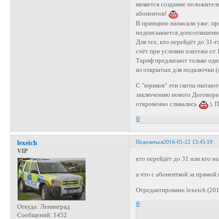
является создание положител
абонентов!
В принципе написали уже: пр
подписывается допсоглашени
Для тех, кто перейдёт до 31-
счёт при условии платежа от 
Тариф предлагают только один
из открытых для подключки (я
С "юриков" эти скоты пытаютс
заключению нового Договора (
откровенно сливались
). 
0
Поделиться
2016-01-22 13:45:19
lexeich
VIP
кто перейдёт до 31 или кто н
а что с абоненткой за прямой
Отредактировано lexeich (201
0
Откуда:
Ленинград
Сообщений:
1452