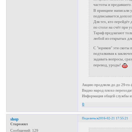
частоты и предавшего
В принципе написали у
подписывается допсогл
Для тех, кто перейдёт 
по стохе на счёт при у
Тариф предлагают тольк
любой из открытых для
С "юриков" эти скоты 
подталкивая к заключен
задавать вопросы, сра
перевод, уроды!
Акцию продлили до до 29-го ф
Видно народ плохо переходи
Информация общей службы и
0
Поделиться
2016-02-21 17:55:21
shop
Старожил
Сообщений:
129