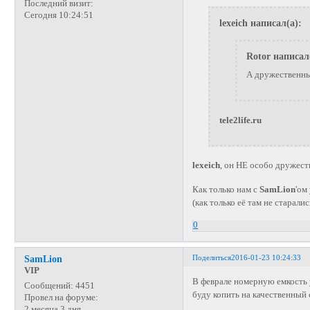
Последний визит:
Сегодня 10:24:51
lexeich написал(а):
Rotor написал
А дружественный
tele2life.ru
lexeich
, он НЕ особо дружест
Как только нам с
SamLion
'ом
(как только её там не старали
0
Поделиться
2016-01-23 10:24:33
SamLion
VIP
В феврале номерную емкость 
Сообщений:
4451
буду копить на качественный
Провел на форуме:
2 месяца 3 дня