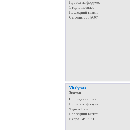
Провел на форуме:
1 год 5 месяцев
Последний визит:
Сегодня 00:49:07
Vitalymts
Знаток
Сообщений:
699
Провел на форуме:
9 дней 1 час
Последний визит:
Вчера 14:13:31