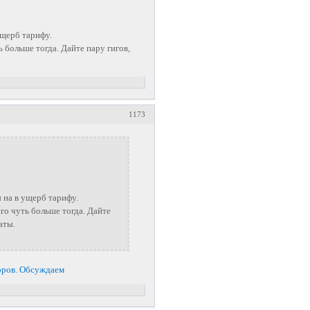
ущерб тарифу.
 больше тогда. Дайте пару гигов,
1173
 на в ущерб тарифу.
го чуть больше тогда. Дайте
аты.
оров. Обсуждаем