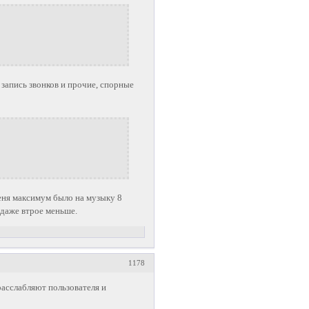
 запись звонков и прочие, спорные
еня максимум было на музыку 8
и даже втрое меньше.
1178
расслабляют пользователя и