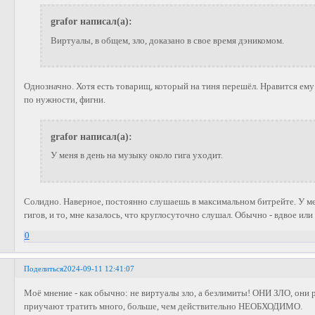
grafor написал(а):
Виртуалы, в общем, зло, доказано в свое время дэникомом.
Однозначно. Хотя есть товарищ, который на тиня перешёл. Нравится ему
по нужности, фигни.
grafor написал(а):
У меня в день на музыку около гига уходит.
Солидно. Наверное, постоянно слушаешь в максимальном битрейте. У м
гигов, и то, мне казалось, что круглосуточно слушал. Обычно - вдвое ил
0
Поделиться
2024-09-11 12:41:07
Моё мнение - как обычно: не виртуалы зло, а безлимиты! ОНИ ЗЛО, они 
приучают тратить много, больше, чем действительно НЕОБХОДИМО.