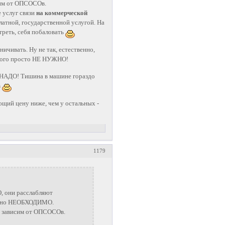
сим от ОПСОСОв.
 услуг связи
на коммерческой
атной, государственной услугой. На
реть, себя побаловать
ичивать. Ну не так, естественно,
 много просто НЕ НУЖНО!
Е НАДО! Тишина в машине гораздо
в
ющий цену ниже, чем у остальных -
1179
О, они расслабляют
ельно НЕОБХОДИМО.
е зависим от ОПСОСОв.