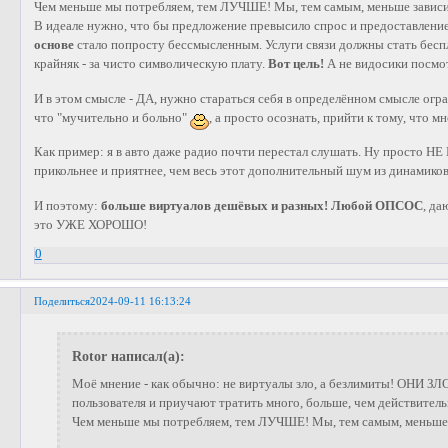
Чем меньше мы потребляем, тем ЛУЧШЕ! Мы, тем самым, меньше зави
В идеале нужно, что бы предложение превысило спрос и предоставление
основе
стало попросту бессмысленным. Услуги связи должны стать беспл
крайняк - за чисто символическую плату.
Вот цель!
А не видосики посмот
И в этом смысле - ДА, нужно стараться себя в определённом смысле огран
что "мучительно и больно"
, а просто осознать, прийти к тому, что
Как пример: я в авто даже радио почти перестал слушать. Ну просто Н
прикольнее и приятнее, чем весь этот дополнительный шум из динамико
И поэтому:
больше виртуалов дешёвых и разных!
Любой ОПСОС
, да
это УЖЕ ХОРОШО!
0
Поделиться
2024-09-11 16:13:24
Rotor написал(а):
Моё мнение - как обычно: не виртуалы зло, а безлимиты! ОНИ ЗЛ
пользователя и приучают тратить много, больше, чем действит
Чем меньше мы потребляем, тем ЛУЧШЕ! Мы, тем самым, меньш