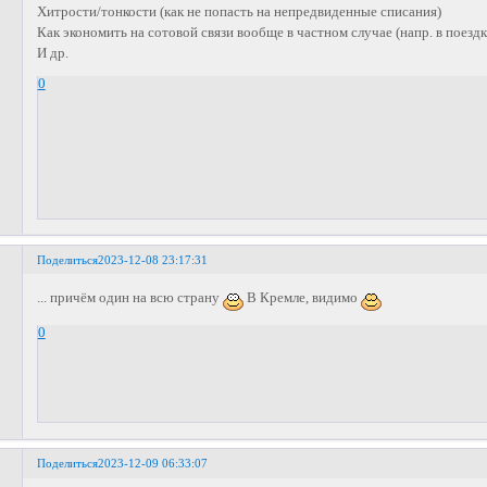
Хитрости/тонкости (как не попасть на непредвиденные списания)
Как экономить на сотовой связи вообще в частном случае (напр. в поездк
И др.
0
Поделиться
2023-12-08 23:17:31
... причём один на всю страну
В Кремле, видимо
0
Поделиться
2023-12-09 06:33:07