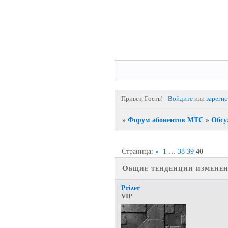
Привет, Гость!
Войдите
или
зареги
»
Форум абонентов МТС
»
Обсу
Страница:
«
1
…
38
39
40
Общие тенденции изменен
Prizer
VIP