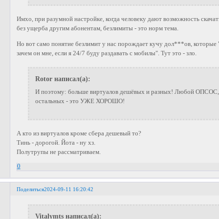
Имхо, при разумной настройке, когда человеку дают возможность скачат
без ущерба другим абонентам, безлимиты - это норм тема.
Но вот само понятие безлимит у нас порождает кучу дол***ов, которые
зачем он мне, если я 24/7 буду раздавать с мобилы". Тут это - зло.
Rotor написал(а):
И поэтому: больше виртуалов дешёвых и разных! Любой ОПСОС,
остальных - это УЖЕ ХОРОШО!
А кто из виртуалов кроме сбера дешевый то?
Тинь - дорогой. Йота - ну хз.
Полутрупы не рассматриваем.
0
Поделиться
2024-09-11 16:20:42
Vitalymts написал(а):