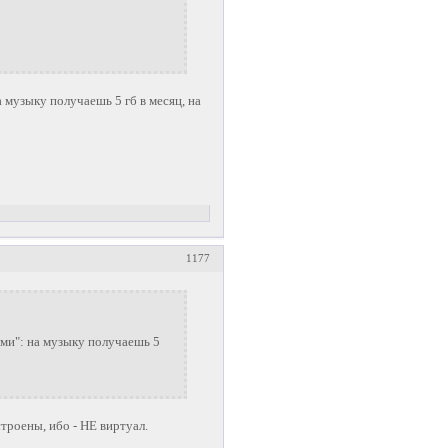
музыку получаешь 5 гб в месяц, на
1177
ми": на музыку получаешь 5
троены, ибо - НЕ виртуал.