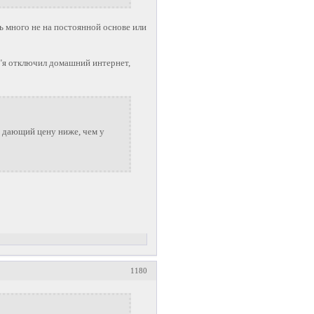
ь много не на постоянной основе или
 "я отключил домашний интернет,
 дающий цену ниже, чем у
1180