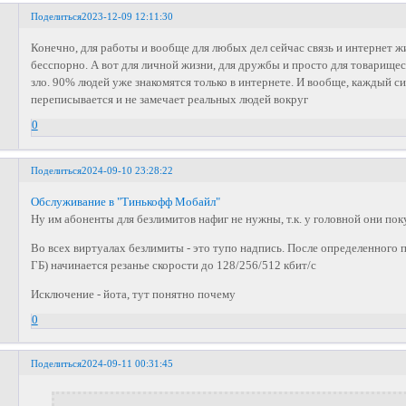
Поделиться
2023-12-09 12:11:30
Конечно, для работы и вообще для любых дел сейчас связь и интернет 
бесспорно. А вот для личной жизни, для дружбы и просто для товарищес
зло. 90% людей уже знакомятся только в интернете. И вообще, каждый си
переписывается и не замечает реальных людей вокруг
0
Поделиться
2024-09-10 23:28:22
Обслуживание в "Тинькофф Мобайл"
Ну им абоненты для безлимитов нафиг не нужны, т.к. у головной они пок
Во всех виртуалах безлимиты - это тупо надпись. После определенного п
ГБ) начинается резанье скорости до 128/256/512 кбит/с
Исключение - йота, тут понятно почему
0
Поделиться
2024-09-11 00:31:45