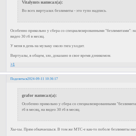
Vitalymts написал(а):
Во всех виртуалах безлимиты - это тупо надпись.
Особенно прикольно у сбера со специализированными "безлимитами": на 
видео 30 гб в месяц.
У меня в день на музыку около гига уходит.
Виртуалы, в общем, зло, доказано в свое время дэникомом.
+1
Поделиться
2024-09-11 10:36:17
grafor написал(а):
Особенно прикольно у сбера со специализированными "безлимита
гб в месяц, на видео 30 гб в месяц.
Хы-хы. Прям обкачаешься. В том же МТС-е как-то поболе безлимиты нас