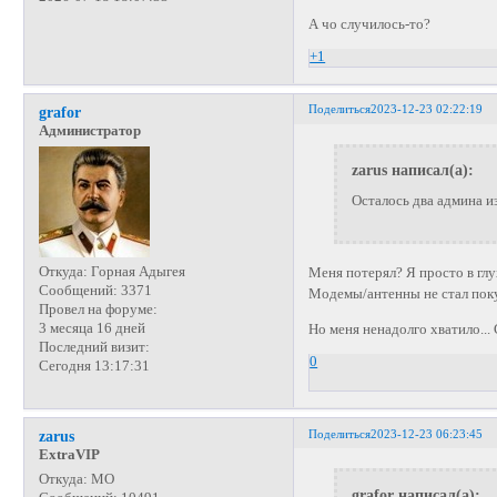
А чо случилось-то?
+1
Поделиться
2023-12-23 02:22:19
grafor
Администратор
zarus написал(а):
Осталось два админа и
Откуда:
Горная Адыгея
Меня потерял? Я просто в гл
Сообщений:
3371
Модемы/антенны не стал поку
Провел на форуме:
3 месяца 16 дней
Но меня ненадолго хватило... 
Последний визит:
0
Сегодня 13:17:31
Поделиться
2023-12-23 06:23:45
zarus
ExtraVIP
Откуда:
МО
grafor написал(а):