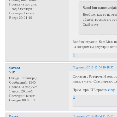
Сообщений:
18846
Провел на форуме:
SamLion написал(а)
1 год 5 месяцев
Последний визит:
Вообще, как-то на это
Вчера 20:21:19
общем, воссоздать тут
Скай и тут
Вообще странно.
SamLion
, 
на котором ты регулярно от
0
Поделиться
2016-12-04 20:29:33
Savant
VIP
Согласен с Ротором. И вопрос
Откуда:
Ленинград
жить, а лте от Ская мертвор
Сообщений:
1545
Провел на форуме:
Прим.: про LTE просим
сюда
.
1 месяц 26 дней
Последний визит:
0
Сегодня 09:08:32
Поделиться
2017-10-04 11:55:13
Rotor