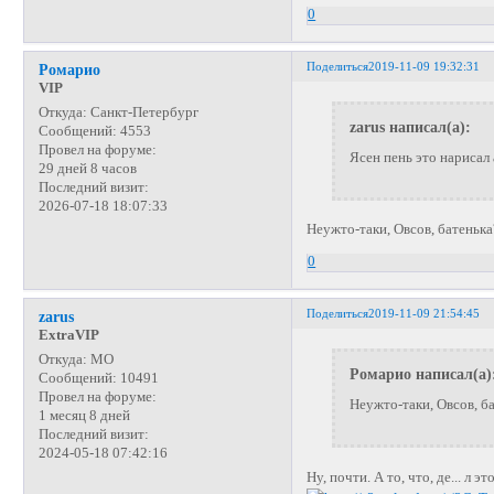
0
Поделиться
2019-11-09 19:32:31
Ромарио
VIP
Откуда:
Санкт-Петербург
zarus написал(а):
Сообщений:
4553
Провел на форуме:
Ясен пень это нарисал
29 дней 8 часов
Последний визит:
2026-07-18 18:07:33
Неужто-таки, Овсов, батеньк
0
Поделиться
2019-11-09 21:54:45
zarus
ExtraVIP
Откуда:
МО
Ромарио написал(а)
Сообщений:
10491
Провел на форуме:
Неужто-таки, Овсов, б
1 месяц 8 дней
Последний визит:
2024-05-18 07:42:16
Ну, почти. А то, что, де... л эт