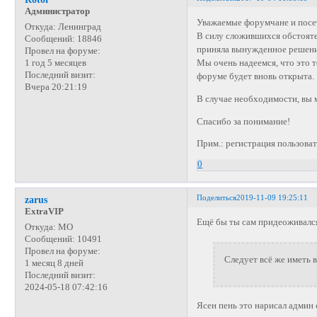
Администратор
Уважаемые форумчане и посе
Откуда:
Ленинград
В силу сложившихся обстояте
Сообщений:
18846
приняла вынужденное решени
Провел на форуме:
Мы очень надеемся, что это 
1 год 5 месяцев
Последний визит:
форуме будет вновь открыта.
Вчера 20:21:19
В случае необходимости, вы 
Спасибо за понимание!
Прим.: регистрация пользоват
0
Поделиться
2019-11-09 19:25:11
zarus
ExtraVIP
Ещё бы ты сам придеоживался
Откуда:
МО
Сообщений:
10491
Провел на форуме:
Следует всё же иметь 
1 месяц 8 дней
Последний визит:
2024-05-18 07:42:16
Ясен пень это нарисал админ