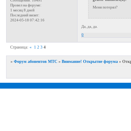
Сообщений:
10491
Провел на форуме:
Меня потерял?
1 месяц 8 дней
Последний визит:
2024-05-18 07:42:16
Да, да, да.
0
Страница:
«
1
2
3
4
»
Форум абонентов МТС
»
Внимание! Открытие форума
»
Отк