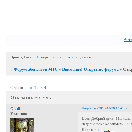
Акт
Привет, Гость!
Войдите
или
зарегистрируйтесь
.
»
Форум абонентов МТС
»
Внимание! Открытие форума
»
Отк
Страница:
«
1
2
3
4
Открытие форума
Поделиться
2016-11-26 12:47:06
Goblin
Участник
Всем Добрый день!!! Пришел 
недавно похоже закрыли... Я 
Как-то так...