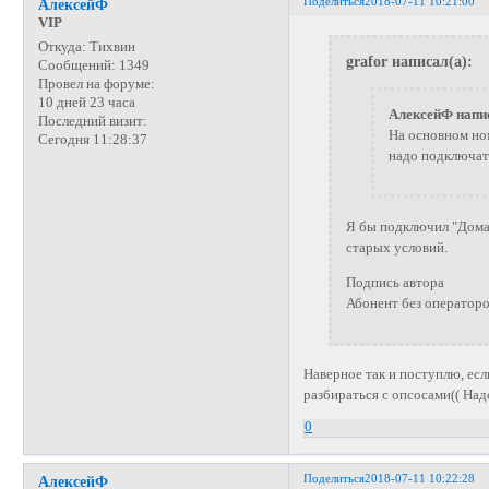
Поделиться
2018-07-11 10:21:00
АлексейФ
VIP
Откуда:
Тихвин
grafor написал(а):
Сообщений:
1349
Провел на форуме:
10 дней 23 часа
АлексейФ напис
Последний визит:
На основном но
Сегодня 11:28:37
надо подключать
Я бы подключил "Домаш
старых условий.
Подпись автора
Абонент без операторов
Наверное так и поступлю, есл
разбираться с опсосами(( Над
0
Поделиться
2018-07-11 10:22:28
АлексейФ