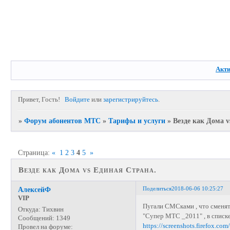
Акт
Привет, Гость!
Войдите
или
зарегистрируйтесь
.
»
Форум абонентов МТС
»
Тарифы и услуги
»
Везде как Дома v
Страница:
«
1
2
3
4
5
»
Везде как Дома vs Единая Страна.
Поделиться
2018-06-06 10:25:27
АлексейФ
VIP
Пугали СМСками , что сменят
Откуда:
Тихвин
"Супер МТС _2011" , в списке
Сообщений:
1349
https://screenshots.firefox.co
Провел на форуме: