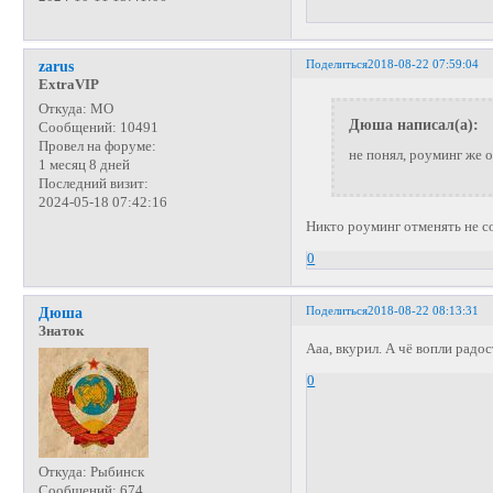
Поделиться
2018-08-22 07:59:04
zarus
ExtraVIP
Откуда:
МО
Дюша написал(а):
Сообщений:
10491
Провел на форуме:
не понял, роуминг же 
1 месяц 8 дней
Последний визит:
2024-05-18 07:42:16
Никто роуминг отменять не с
0
Поделиться
2018-08-22 08:13:31
Дюша
Знаток
Ааа, вкурил. А чё вопли радос
0
Откуда:
Рыбинск
Сообщений:
674