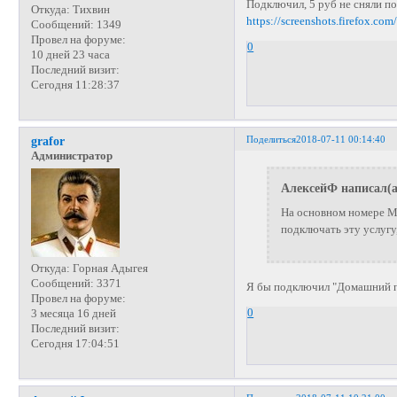
Подключил, 5 руб не сняли по
Откуда:
Тихвин
https://screenshots.firefox.c
Сообщений:
1349
Провел на форуме:
0
10 дней 23 часа
Последний визит:
Сегодня 11:28:37
Поделиться
2018-07-11 00:14:40
grafor
Администратор
АлексейФ написал(а
На основном номере М
подключать эту услугу
Откуда:
Горная Адыгея
Сообщений:
3371
Я бы подключил "Домашний па
Провел на форуме:
0
3 месяца 16 дней
Последний визит:
Сегодня 17:04:51