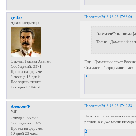
Поделиться
2018-08-22 17:38:00
grafor
Администратор
АлексейФ написал(а
Только "Домашний регио
Откуда:
Горная Адыгея
Еще "Домашний пакет Россия 
Сообщений:
3371
Она дает и безроуминг и межг
Провел на форуме:
0
3 месяца 16 дней
Последний визит:
Сегодня 17:04:51
Поделиться
2018-08-22 17:42:33
АлексейФ
VIP
Ну это если на неделю выезж
Откуда:
Тихвин
регион, а я уже месяц никуда 
Сообщений:
1349
Провел на форуме:
0
10 дней 23 часа