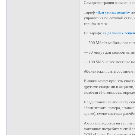
Саморегистрация возможна по
Тариф
«Для умных вещей»
по
управления по сотовой сети, 
тарифа нельзя.
По тарифу
«Для умных веще
— 500 Мбайт мобильного инте
— 30 минут для звонков на м
— 100 SMS на все местные но
Абонентская плата составляет
В акции могут принять участ
другими скидками и акциями,
включая её стоимость, опред
Предоставление абоненту ски
абонентского номера, а также
краже), смене системы расчёт
Акция проводится на террито
магазинах потребительской 
ООО «Центр-Представительс