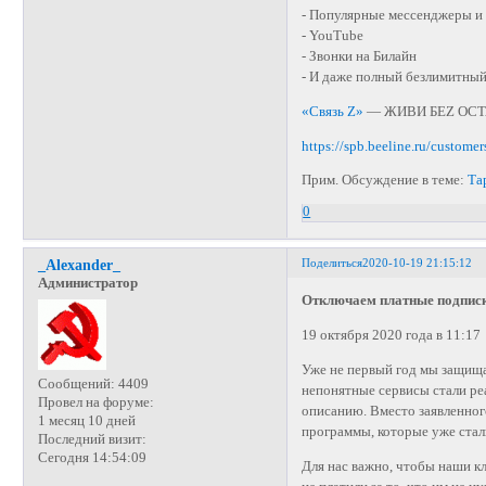
- Популярные мессенджеры и
- YouTube
- Звонки на Билайн
- И даже полный безлимитный
«Связь Z»
— ЖИВИ БЕZ ОСТАТК
https://spb.beeline.ru/customer
Прим. Обсуждение в теме:
Та
0
Поделиться
2020-10-19 21:15:12
_Alexander_
Администратор
Отключаем платные подписки
19 октября 2020 года в 11:17
Уже не первый год мы защища
Сообщений:
4409
непонятные сервисы стали ре
Провел на форуме:
описанию. Вместо заявленного
1 месяц 10 дней
программы, которые уже стал
Последний визит:
Сегодня 14:54:09
Для нас важно, чтобы наши кл