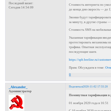
Последний визит:
Стоимость интернета по умолч
Сегодня 14:54:09
до конца дня скорость — до 1
Звонки будут тарифицировать
за минуту, в другие страны —
Стоимость SMS на мобильные 
Указанная тарификация вводи
протестировать механизмы в
трафика. Опытная эксплуатац
последующие шаги.
https://spb.beeline.ru/customer
Прим. Обсуждаем в теме:
Отм
0
Поделиться
2020-11-02 17:55:20
_Alexander_
Администратор
Поминутная тарификация в 
01 ноября 2020 года в 16:51
C 10 ноября 2020 года в меж