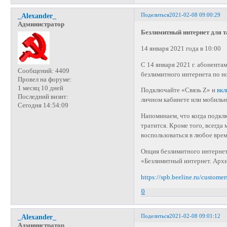
Поделиться
2021-02-08 09:00:29
_Alexander_
Администратор
Безлимитный интернет для 
14 января 2021 года в 10:00
C 14 января 2021 г. абонент
Сообщений:
4409
безлимитного интернета по н
Провел на форуме:
1 месяц 10 дней
Подключайте «Связь Z» и
вкл
Последний визит:
личном кабинете или мобиль
Сегодня 14:54:09
Напоминаем, что когда подкл
тратится. Кроме того, всегд
воспользоваться в любое врем
Опция безлимитного интернета
«Безлимитный интернет. Архив
https://spb.beeline.ru/customer
0
Поделиться
2021-02-08 09:01:12
_Alexander_
Администратор