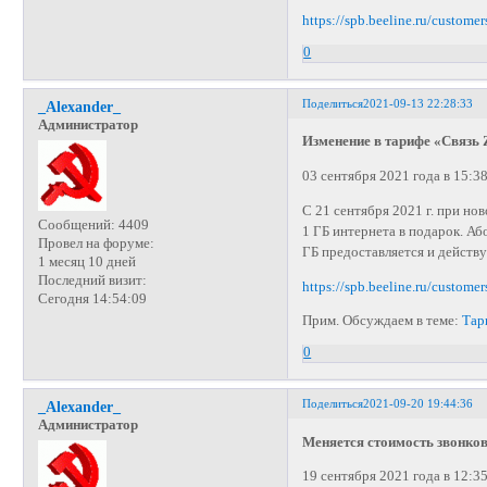
https://spb.beeline.ru/customer
0
Поделиться
2021-09-13 22:28:33
_Alexander_
Администратор
Изменение в тарифе «Связь 
03 сентября 2021 года в 15:3
C 21 сентября 2021 г. при но
Сообщений:
4409
1 ГБ интернета в подарок. Аб
Провел на форуме:
ГБ предоставляется и действ
1 месяц 10 дней
Последний визит:
https://spb.beeline.ru/customer
Сегодня 14:54:09
Прим. Обсуждаем в теме:
Тар
0
Поделиться
2021-09-20 19:44:36
_Alexander_
Администратор
Меняется стоимость звонков
19 сентября 2021 года в 12:3