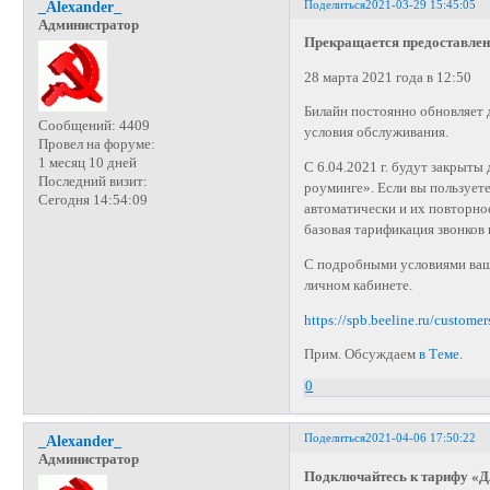
Поделиться
2021-03-29 15:45:05
_Alexander_
Администратор
Прекращается предоставлен
28 марта 2021 года в 12:50
Билайн постоянно обновляет 
Сообщений:
4409
условия обслуживания.
Провел на форуме:
1 месяц 10 дней
С 6.04.2021 г. будут закрыты
Последний визит:
роуминге». Если вы пользует
Сегодня 14:54:09
автоматически и их повторн
базовая тарификация звонков 
С подробными условиями ваш
личном кабинете.
https://spb.beeline.ru/customer
Прим. Обсуждаем
в Теме
.
0
Поделиться
2021-04-06 17:50:22
_Alexander_
Администратор
Подключайтесь к тарифу «Д