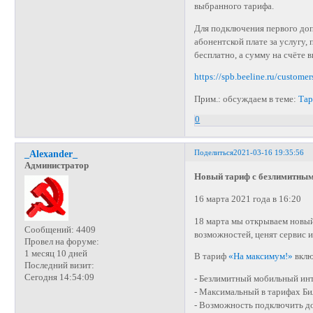
выбранного тарифа.
Для подключения первого доп
абонентской плате за услугу
бесплатно, а сумму на счёте 
https://spb.beeline.ru/customer
Прим.: обсуждаем в теме:
Тар
0
Поделиться
2021-03-16 19:35:56
_Alexander_
Администратор
Новый тариф с безлимитным 
16 марта 2021 года в 16:20
18 марта мы открываем новый
Сообщений:
4409
возможностей, ценят сервис и
Провел на форуме:
1 месяц 10 дней
В тариф
«На максимум!»
вклю
Последний визит:
Сегодня 14:54:09
- Безлимитный мобильный инт
- Максимальный в тарифах Бил
- Возможность подключить до