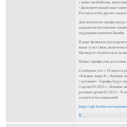
с ними гигабайтами, минутами
- Дополнительный пакет мину
России в сетях других операт
Для абонентов тарифа предус
подключив бесплатные опции 
поддержки клиентов Билайн.
В ряде филиалов для подключ
выше услуг связи, включены 
Проверьте техническую возм
Новые тарифы уже доступны 
Сообщаем, что с 18 марта в 
«Близкие люди 4», «Близкие л
+ роуминг». Тарифы будут пе
5 архив 03.2021», «Близкие л
роуминг архив 03.2021». Усл
остаются без изменений.
https://spb.beeline.ru/custome
0