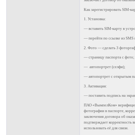
Как зарегистрировать SIM-ка
1. Установка:
— вставить SIM-карту в устр
— перейти по ссылке из SMS и
2. Фото — сделать 3 фоторга
— страницу паспорта с фото;
— автопортрет (селфи);
— автопортрет с открытым п
3. Активация:
— поставить подпись на экра
ПАО «ВымпелКом» верифициру
фотографии в паспорте, корр
заключения договора об ока
подтверждает корректность в
использовать её для связи.