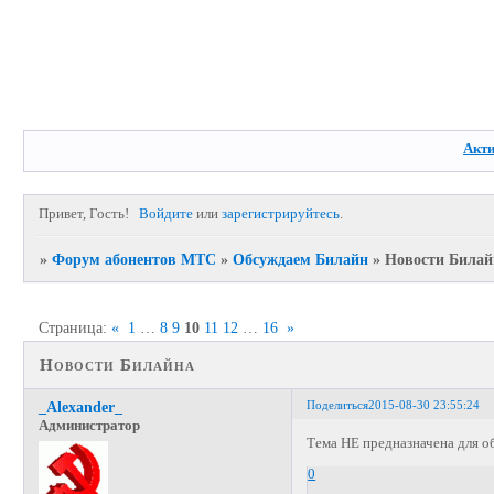
Акт
Привет, Гость!
Войдите
или
зарегистрируйтесь
.
»
Форум абонентов МТС
»
Обсуждаем Билайн
»
Новости Билай
Страница:
«
1
…
8
9
10
11
12
…
16
»
Новости Билайна
Поделиться
2015-08-30 23:55:24
_Alexander_
Администратор
Тема НЕ предназначена для о
0