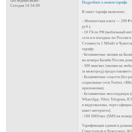
Последний визит:
Подробнее о новом тарифе.
Сегодня 14:54:09
В пакет тарифа включено:
- Абонентская плата — 299 ₽/
руб.).
- 10 ГБ по РФ (мобильный инт
сети и в поездках по России 
Стоимость 1 Мбайт в Чукотск
тарифу.
- Безлимитные звонки на Бил
на номера Билайн России дома
- 300 мин/мес (звонки на люб
за межгород) предоставляются
- Безлимитные соцсети (без 
социальные сети Twitter, «ВК
приложения).
- Безлимитные мессенджеры (
WhatsApp, Viber, Telegram, IC
и видеовызовы, через официа
пакет интернета).
- 100 SMS/мес (SMS на номер
Тарификация единая в домашне
Севастополя и Чукотского АО