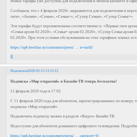
Новые тарифы уже доступны для подключения в личном кабинете и офи
Сообщаем, что с 4 февраля 2020г. закрываются для подключения и пер
гиги», «Анлим», «Семья», «Семья+», «Супер Семья», «Супер Семья+».
Эти тарифы будут переименованы соответственно в: «Первые гиги архив
«Семья архив 02.2020», «Семья+ архив 02.2020», «Супер Семья архив 0
02.2020». При этом условия обслуживания на этих тарифных планах ост
https://spb.beeline.ru/customers/press/ … ie-tarifi/
0
Поделиться
2020-02-13 13:15:12
Подписка «Мир открытий» в Билайн ТВ теперь бесплатна!
11 февраля 2020 года в 17:02
С 11 февраля 2020 года для абонентов, зарегистрированных по номеру т
подписка «Мир открытий».
Подключить подписку можно в разделе «Видео» Билайн ТВ.
Недоступно для абонентов домашнего цифрового телевидения. Подробност
https://spb.beeline.ru/customers/press/ … category=0