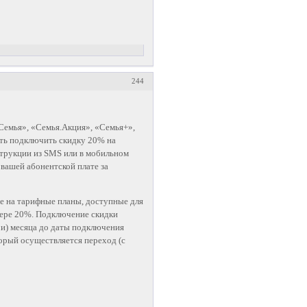
244
«Семья», «Семья.Акция», «Семья+»,
ть подключить скидку 20% на
струкции из SMS или в мобильном
вашей абонентской плате за
е на тарифные планы, доступные для
мере 20%. Подключение скидки
ри) месяца до даты подключения
торый осуществляется переход (с