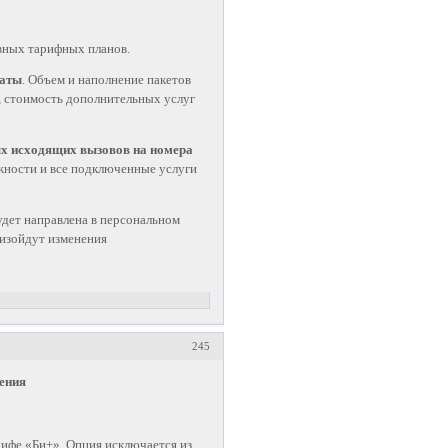
вных тарифных планов.
латы
. Объем и наполнение пакетов
, стоимость дополнительных услуг
х исходящих вызовов на номера
жности и все подключенные услуги
дет направлена в персональном
изойдут изменения
245
ения
рифе «Би+». Опция исключается из