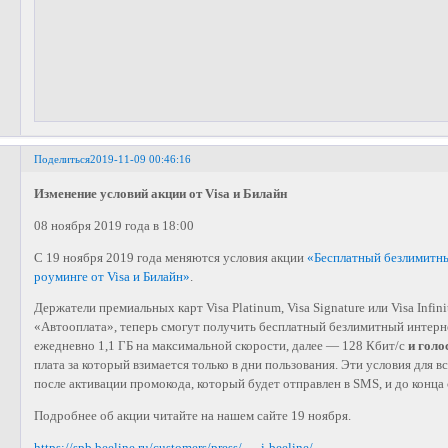
Поделиться
2019-11-09 00:46:16
Изменение условий акции от Visa и Билайн
08 ноября 2019 года в 18:00
C 19 ноября 2019 года меняются условия акции
«Бесплатный безлимитн
роуминге от Visa и Билайн»
.
Держатели премиальных карт Visa Platinum, Visa Signature или Visa Infi
«Автооплата», теперь смогут получить бесплатный безлимитный интер
ежедневно 1,1 ГБ на максимальной скорости, далее — 128 Кбит/с
и голо
плата за который взимается только в дни пользования. Эти условия для 
после активации промокода, который будет отправлен в SMS, и до конца
Подробнее об акции читайте на нашем сайте 19 ноября.
https://spb.beeline.ru/customers/press/ … i-beeline/