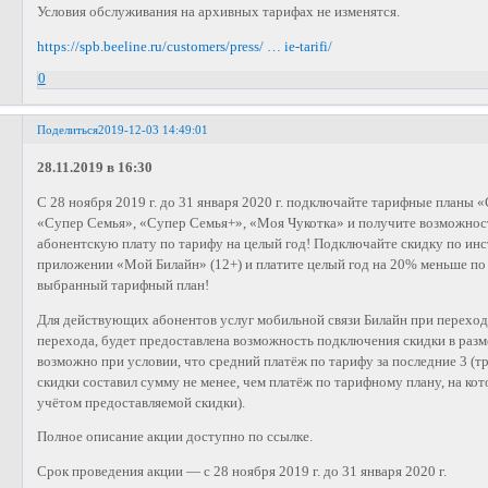
Условия обслуживания на архивных тарифах не изменятся.
https://spb.beeline.ru/customers/press/ … ie-tarifi/
0
Поделиться
2019-12-03 14:49:01
28.11.2019 в 16:30
С 28 ноября 2019 г. до 31 января 2020 г. подключайте тарифные планы 
«Супер Семья», «Супер Семья+», «Моя Чукотка» и получите возможнос
абонентскую плату по тарифу на целый год! Подключайте скидку по ин
приложении «Мой Билайн» (12+) и платите целый год на 20% меньше по 
выбранный тарифный план!
Для действующих абонентов услуг мобильной связи Билайн при переход
перехода, будет предоставлена возможность подключения скидки в раз
возможно при условии, что средний платёж по тарифу за последние 3 (т
скидки составил сумму не менее, чем платёж по тарифному плану, на ко
учётом предоставляемой скидки).
Полное описание акции доступно по ссылке.
Срок проведения акции — с 28 ноября 2019 г. до 31 января 2020 г.