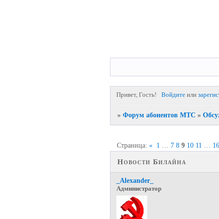
Привет, Гость!
Войдите
или
зареги
»
Форум абонентов МТС
»
Обсу
Страница:
«
1
…
7
8
9
10
11
…
1
Новости Билайна
_Alexander_
Администратор