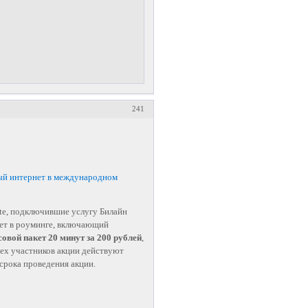
241
ый интернет в международном
nite, подключившие услугу Билайн
нет в роуминге, включающий
совой пакет 20 минут за 200 рублей
,
всех участников акции действуют
 срока проведения акции.