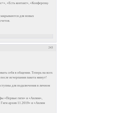
се+», «Есть контакт», «Конференц-
» закрываются для новых
счетов.
243
вать себя в общении. Теперь на всех
после исчерпания пакета минут!
оступны для подключения в личном
ифы «Первые гиги» и «Анлим»,
 Гиги архив 11.2019» и «Анлим