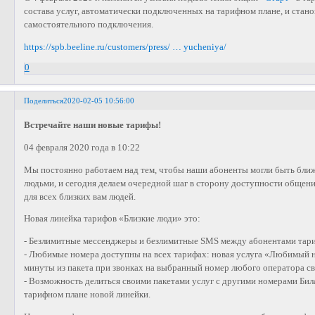
состава услуг, автоматически подключенных на тарифном плане, и стано
самостоятельного подключения.
https://spb.beeline.ru/customers/press/ … yucheniya/
0
Поделиться
2020-02-05 10:56:00
Встречайте наши новые тарифы!
04 февраля 2020 года в 10:22
Мы постоянно работаем над тем, чтобы наши абоненты могли быть бли
людьми, и сегодня делаем очередной шаг в сторону доступности общения
для всех близких вам людей.
Новая линейка тарифов «Близкие люди» это:
- Безлимитные мессенджеры и безлимитные SMS между абонентами тари
- Любимые номера доступны на всех тарифах: новая услуга «Любимый н
минуты из пакета при звонках на выбранный номер любого оператора св
- Возможность делиться своими пакетами услуг с другими номерами Бил
тарифном плане новой линейки.