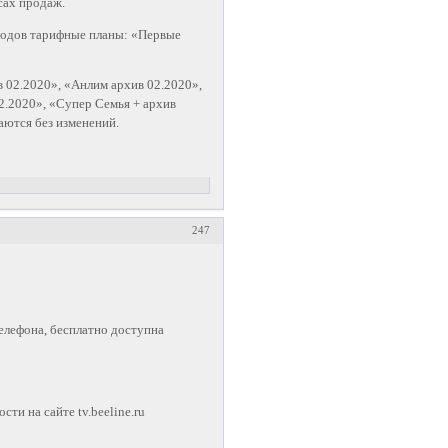
сах продаж.
еходов тарифные планы: «Первые
 02.2020», «Анлим архив 02.2020»,
2.2020», «Супер Семья + архив
аются без изменений.
247
елефона, бесплатно доступна
и на сайте tv.beeline.ru