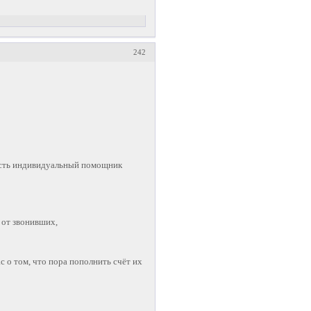
242
есть индивидуальный помощник
 от звонивших,
с о том, что пора пополнить счёт их