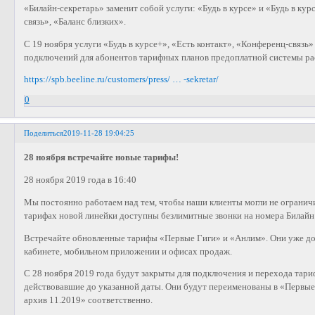
«Билайн-секретарь» заменит собой услуги: «Будь в курсе» и «Будь в кур
связь», «Баланс близких».
С 19 ноября услуги «Будь в курсе+», «Есть контакт», «Конференц-связь
подключений для абонентов тарифных планов предоплатной системы ра
https://spb.beeline.ru/customers/press/ … -sekretar/
0
Поделиться
2019-11-28 19:04:25
28 ноября встречайте новые тарифы!
28 ноября 2019 года в 16:40
Мы постоянно работаем над тем, чтобы наши клиенты могли не ограничи
тарифах новой линейки доступны безлимитные звонки на номера Билайн 
Встречайте обновленные тарифы «Первые Гиги» и «Анлим». Они уже д
кабинете, мобильном приложении и офисах продаж.
С 28 ноября 2019 года будут закрыты для подключения и перехода тар
действовавшие до указанной даты. Они будут переименованы в «Первые
архив 11.2019» соответственно.