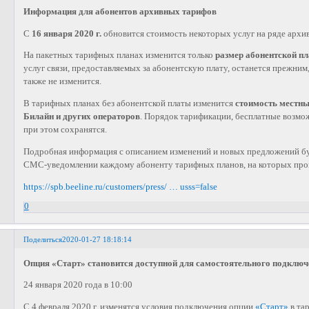
Информация для абонентов архивных тарифов
С
16 января 2020 г.
обновится стоимость некоторых услуг на ряде архи
На пакетных тарифных планах изменится только
размер абонентской п
услуг связи, предоставляемых за абонентскую плату, останется прежним
также не изменится.
В тарифных планах без абонентской платы изменится
стоимость местны
Билайн и других операторов
. Порядок тарификации, бесплатные возмо
при этом сохранятся.
Подробная информация с описанием изменений и новых предложений бу
СМС-уведомлении каждому абоненту тарифных планов, на которых про
https://spb.beeline.ru/customers/press/ … usss=false
0
Поделиться
2020-01-27 18:18:14
Опция «Старт» становится доступной для самостоятельного подключ
24 января 2020 года в 10:00
C 4 февраля 2020 г. изменятся условия подключения опции
«Старт»
в та