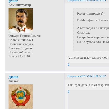
Поделиться
2015-10-28 16:58:55
grafor
Администратор
Rotor написал(а):
Из Мегафоновой темы:
А вот подумал и наверн
Смартах.
Откуда:
Горная Адыгея
По крайней мере мне ж
Сообщений:
3371
Но не судьба, это же М
Провел на форуме:
3 месяца 16 дней
Последний визит:
Вчера 23:43:46
А мне не хватает одного люби
0
Поделиться
2015-10-31 06:56:07
Дюша
Знаток
Так , граждане, а РЭД закрыли
0