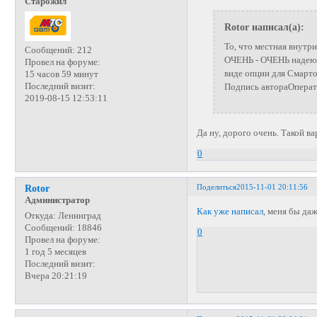
Старожил
Rotor написал(а):
То, что местная внутри
Сообщений:
212
ОЧЕНЬ - ОЧЕНЬ надеюсь
Провел на форуме:
виде опции для Смарто
15 часов 59 минут
Последний визит:
Подпись автораОперато
2019-08-15 12:53:11
Да ну, дорого очень. Такой в
0
Поделиться
2015-11-01 20:11:56
Rotor
Администратор
Как уже написал
, меня бы да
Откуда:
Ленинград
Сообщений:
18846
0
Провел на форуме:
1 год 5 месяцев
Последний визит:
Вчера 20:21:19