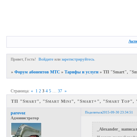
Акт
Привет, Гость!
Войдите
или
зарегистрируйтесь
.
»
Форум абонентов МТС
»
Тарифы и услуги
»
ТП "Smart", "Sm
Страница:
«
1
2
3
4
5
…
37
»
ТП "Smart", "Smart Mini", "Smart+", "Smart Top",
Поделиться
2015-09-30 23:34:51
parovoz
Администратор
_Alexander_ написал