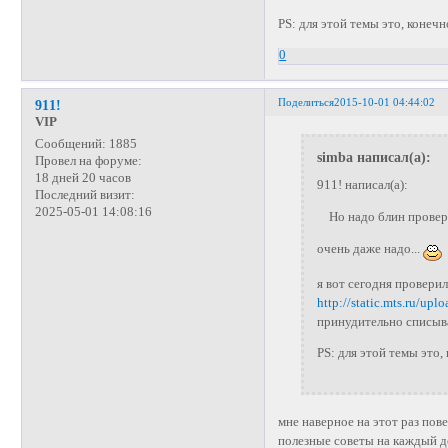
PS: для этой темы это, конечн
0
Поделиться
2015-10-01 04:44:02
911!
VIP
Сообщений:
1885
simba написал(а):
Провел на форуме:
18 дней 20 часов
911! написал(а):
Последний визит:
2025-05-01 14:08:16
Но надо блин провери
очень даже надо...
я вот сегодня проверил
http://static.mts.ru/upl
принудительно списыва
PS: для этой темы это,
мне наверное на этот раз пов
полезные советы на каждый де