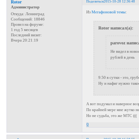
Поделиться
2015-10-28 12:36:48
Rotor
Администратор
Из
Мегафоновой темы
:
Откуда:
Ленинград
Сообщений:
18846
Провел на форуме:
Rotor написал(а):
1 год 5 месяцев
Последний визит:
Вчера 20:21:19
parovoz напис
Не видел в ново
рублей в день
9.50 в сутки - это, груб
Ну и нафиг нужно тако
А вот подумал и наверное воз
По крайней мере мне жутко не
Но не судьба, это же МТС (((
0