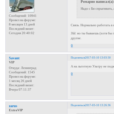
Ромарио написал(а)
Надо с Би спрыгивать, а
Сообщений:
10941
Провел на форуме:
8 месяцев 13 дней
Связь. Нормально работать в 
Последний визит:
Сегодня 20:40:02
ЗЫ: но ты бываешь (хотя бы п
другие.
0
Поделиться
2017-03-10 13:03:50
Savant
VIP
А на льготную Ультру не под
Откуда:
Ленинград
Сообщений:
1545
0
Провел на форуме:
1 месяц 26 дней
Последний визит:
Вчера 07:11:37
Поделиться
2017-03-10 13:26:36
zarus
ExtraVIP