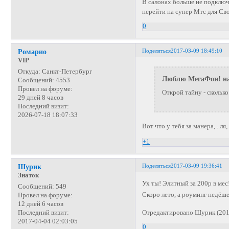
В салонах больше не подключа
перейти на супер Мтс для Сво
0
Поделиться
2017-03-09 18:49:10
Ромарио
VIP
Откуда:
Санкт-Петербург
Люблю МегаФон! на
Сообщений:
4553
Провел на форуме:
Открой тайну - сколько
29 дней 8 часов
Последний визит:
2026-07-18 18:07:33
Вот что у тебя за манера, ..л
+1
Поделиться
2017-03-09 19:36:41
Шурик
Знаток
Ух ты! Элитный за 200р в мес
Сообщений:
549
Скоро лето, а роуминг недёш
Провел на форуме:
12 дней 6 часов
Отредактировано Шурик (201
Последний визит:
2017-04-04 02:03:05
0