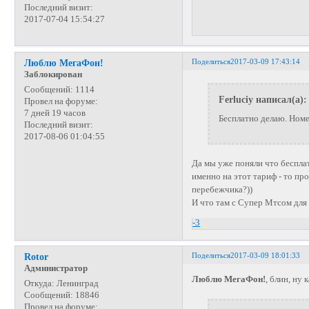
Последний визит:
2017-07-04 15:54:27
Поделиться
2017-03-09 17:43:14
Люблю МегаФон!
Заблокирован
Сообщений:
1114
Ferluciy написал(а):
Провел на форуме:
7 дней 19 часов
Бесплатно делаю. Номе
Последний визит:
2017-08-06 01:04:55
Да мы уже поняли что бесплат
именно на этот тариф - то про
перебежчика?))
И что там с Супер Мтсом для 
-3
Поделиться
2017-03-09 18:01:33
Rotor
Администратор
Люблю МегаФон!
, блин, ну
Откуда:
Ленинград
Сообщений:
18846
Провел на форуме: