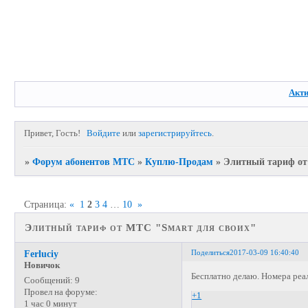
Акт
Привет, Гость!
Войдите
или
зарегистрируйтесь
.
»
Форум абонентов МТС
»
Куплю-Продам
»
Элитный тариф от
Страница:
«
1
2
3
4
…
10
»
Элитный тариф от МТС "Smart для своих"
Поделиться
2017-03-09 16:40:40
Ferluciy
Новичок
Бесплатно делаю. Номера реа
Сообщений:
9
Провел на форуме:
+1
1 час 0 минут