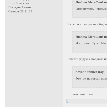
Люблю МегаФон! на
1 год 5 месяцев
Последний визит:
Открой тайну - сколько
Сегодня 20:21:19
После таких вопросов я бы, н
Люблю МегаФон! на
И что там с Супер Мтс
Почитай форумы. Кодов на не
Savant написал(а):
Это где, не совсем пон
В топике этой темы.
0