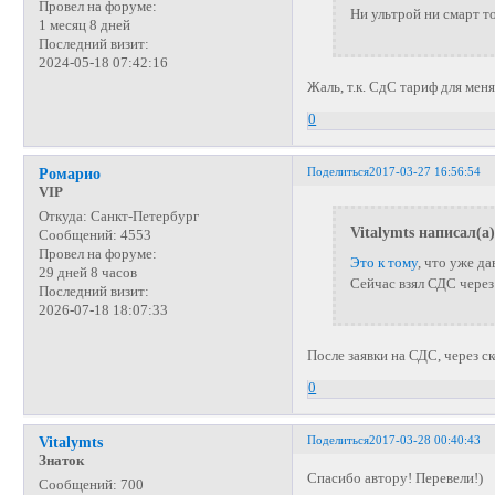
Провел на форуме:
Ни ультрой ни смарт т
1 месяц 8 дней
Последний визит:
2024-05-18 07:42:16
Жаль, т.к. СдС тариф для мен
0
Поделиться
2017-03-27 16:56:54
Ромарио
VIP
Откуда:
Санкт-Петербург
Vitalymts написал(а)
Сообщений:
4553
Провел на форуме:
Это к тому
, что уже да
29 дней 8 часов
Сейчас взял СДС через
Последний визит:
2026-07-18 18:07:33
После заявки на СДС, через с
0
Поделиться
2017-03-28 00:40:43
Vitalymts
Знаток
Спасибо автору! Перевели!)
Сообщений:
700