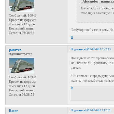
_Alexander_ написал
Так может и хорошо, чт
входящих в месяц за 14
Сообщений:
10941
Провел на форуме:
8 месяцев 13 дней
Последний визит:
"Забугорище" у меня есть. Но
Сегодня 06:38:58
0
Поделиться
2019-07-09 12:22:13
parovoz
Администратор
Докладываю: эта хрень (симка
мой iPhone SE - работать не х
растак.
ЗЫ: согласен с предыдущим о
Сообщений:
10941
жалею, что заработало только
Провел на форуме:
8 месяцев 13 дней
0
Последний визит:
Сегодня 06:38:58
Поделиться
2019-07-09 13:17:01
Rotor