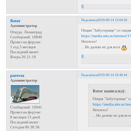
0
Поделиться
2019-09-14 15:04:50
Rotor
Администратор
Опция "Забугорище" со скидк
Откуда:
Ленинград
https://media.mts.ru/internet/
Сообщений:
18846
Неплохо!
Провел на форуме:
... Но далеко не для всех
1 год 5 месяцев
Последний визит:
0
Вчера 20:21:19
Поделиться
2019-09-14 16:40:44
parovoz
Администратор
Rotor написал(а):
Опция "Забугорище" с
https://media.mts.ru/in
Сообщений:
10941
Неплохо!
Провел на форуме:
... Но далеко не для все
8 месяцев 13 дней
Последний визит:
Сегодня 06:38:58