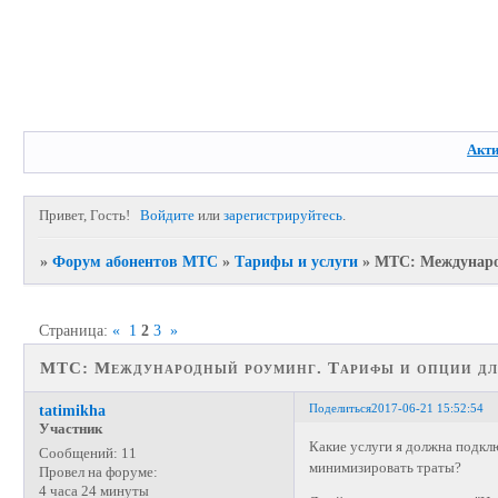
Акт
Привет, Гость!
Войдите
или
зарегистрируйтесь
.
»
Форум абонентов МТС
»
Тарифы и услуги
»
МТС: Международ
Страница:
«
1
2
3
»
МТС: Международный роуминг. Тарифы и опции дл
Поделиться
2017-06-21 15:52:54
tatimikha
Участник
Какие услуги я должна подкл
Сообщений:
11
минимизировать траты?
Провел на форуме:
4 часа 24 минуты