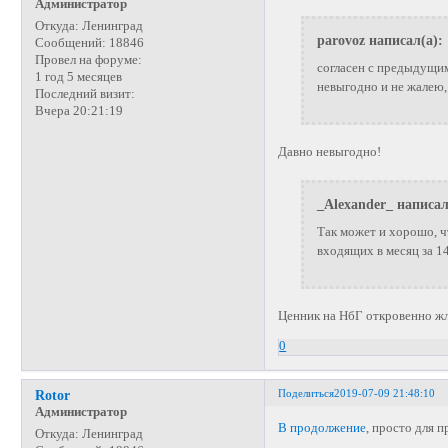
Администратор
Откуда:
Ленинград
parovoz написал(а):
Сообщений:
18846
Провел на форуме:
согласен с предыдущим
1 год 5 месяцев
невыгодно и не жалею, 
Последний визит:
Вчера 20:21:19
Давно невыгодно!
_Alexander_ написал
Так может и хорошо, чт
входящих в месяц за 14
Ценник на НбГ откровенно ж
0
Поделиться
2019-07-09 21:48:10
Rotor
Администратор
В продолжение
, просто для п
Откуда:
Ленинград