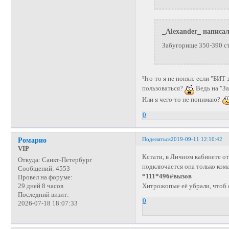
_Alexander_ написал
Забугорище 350-390 ст
Что-то я не понял: если "БИТ
пользоваться?
Ведь на "З
Или я чего-то не понимаю?
0
Поделиться
2019-09-11 12:10:42
Ромарио
VIP
Кстати, в Личном кабинете о
Откуда:
Санкт-Петербург
подключается она только ком
Сообщений:
4553
*111*496#вызов
Провел на форуме:
Хитрожопые её убрали, чтоб с
29 дней 8 часов
Последний визит:
0
2026-07-18 18:07:33