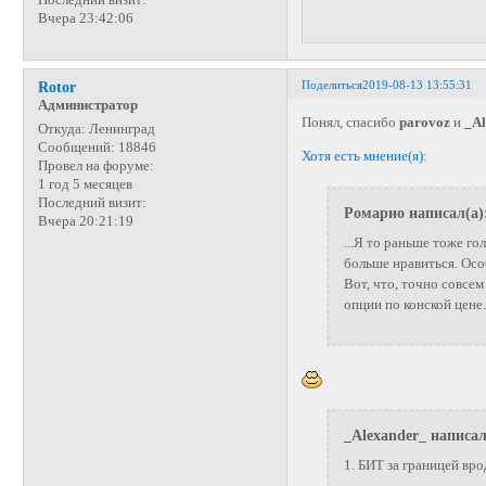
Вчера 23:42:06
Поделиться
2019-08-13 13:55:31
Rotor
Администратор
Понял, спасибо
parovoz
и
_A
Откуда:
Ленинград
Сообщений:
18846
Хотя есть мнение(я)
:
Провел на форуме:
1 год 5 месяцев
Последний визит:
Ромарио написал(а)
Вчера 20:21:19
...Я то раньше тоже го
больше нравиться. Особ
Вот, что, точно совсе
опции по конской цене.
_Alexander_ написал
1. БИТ за границей вро