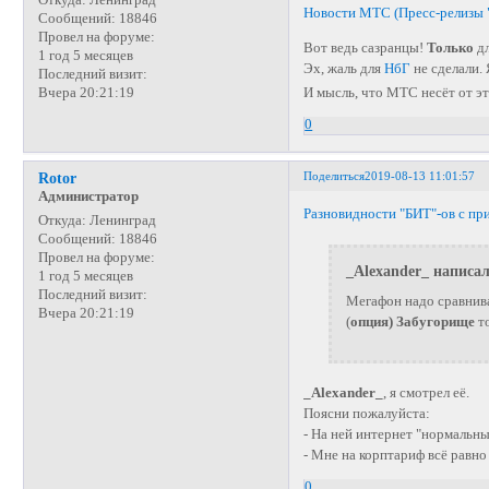
Новости МТС (Пресс-релизы 
Сообщений:
18846
Провел на форуме:
Вот ведь сазранцы!
Только
дл
1 год 5 месяцев
Эх, жаль для
НбГ
не сделали.
Последний визит:
Вчера 20:21:19
И мысль, что МТС несёт от э
0
Поделиться
2019-08-13 11:01:57
Rotor
Администратор
Разновидности "БИТ"-ов с при
Откуда:
Ленинград
Сообщений:
18846
Провел на форуме:
_Alexander_ написал
1 год 5 месяцев
Последний визит:
Мегафон надо сравнива
Вчера 20:21:19
(
опция) Забугорище
то
_Alexander_
, я смотрел её.
Поясни пожалуйста:
- На ней интернет "нормальны
- Мне на корптариф всё равн
0