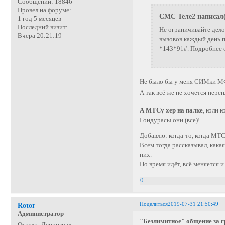
Сообщений:
18846
Провел на форуме:
СМС Теле2 написал(
1 год 5 месяцев
Последний визит:
Не ограничивайте дело
Вчера 20:21:19
вызовов каждый день п
*143*91#. Подробнее об
Не было бы у меня СИМки МФ
А так всё же не хочется пере
А МТСу хер на палке
, коли 
Гондурасы они (все)!
Добавлю: когда-то, когда МТ
Всем тогда рассказывал, кака
них.
Но время идёт, всё меняется 
0
Поделиться
2019-07-31 21:50:49
Rotor
Администратор
"Безлимитное" общение за гр
Откуда:
Ленинград