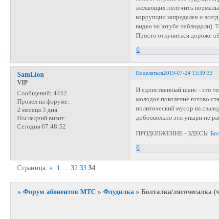
желающих получить нормально
коррупции запределен и всегд
видео на ютубе наблюдали). ТП
Просто откупиться дороже об
0
Поделиться
2019-07-24 13:39:33
SamLion
VIP
И единственный шанс - это т
Сообщений:
4452
молодое поколение готово ста
Провел на форуме:
политический мусор на свалку
2 месяца 3 дня
добровольно эти упыри не ра
Последний визит:
Сегодня 07:48:52
ПРОДОЛЖЕНИЕ - ЗДЕСЬ:
Бол
0
Страница:
«
1
…
32
33
34
»
Форум абонентов МТС
»
Флудилка
»
Болталка/лясочесалка (ч