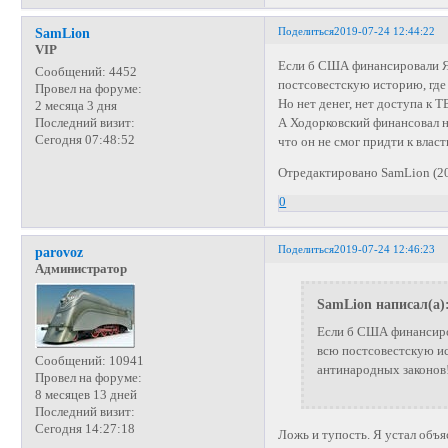
Поделиться
2019-07-24 12:44:22
SamLion
VIP
Если б США финансировали Яб
Сообщений:
4452
постсовестскую историю, где
Провел на форуме:
Но нет денег, нет доступа к Т
2 месяца 3 дня
А Ходорковский финансовал на
Последний визит:
Сегодня 07:48:52
что он не смог придти к влас
Отредактировано SamLion (20
0
Поделиться
2019-07-24 12:46:23
parovoz
Администратор
SamLion написал(а)
Если б США финансиров
всю постсовестскую ис
Сообщений:
10941
антинародных законов! 
Провел на форуме:
8 месяцев 13 дней
Последний визит:
Сегодня 14:27:18
Ложь и тупость. Я устал объ