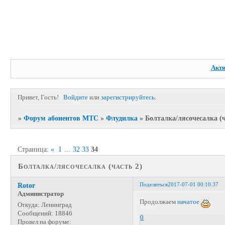
Акт
Привет, Гость!
Войдите
или
зарегистрируйтесь
.
»
Форум абонентов МТС
»
Флудилка
»
Болталка/лясочесалка (ч
Страница:
«
1
…
32
33
34
Болталка/лясочесалка (часть 2)
Поделиться
2017-07-01 00:10:37
Rotor
Администратор
Продолжаем
начатое
Откуда:
Ленинград
Сообщений:
18846
0
Провел на форуме: