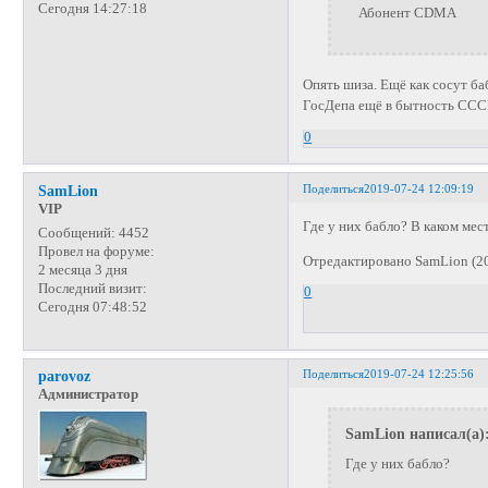
Сегодня 14:27:18
Абонент CDMA
Опять шиза. Ещё как сосут ба
ГосДепа ещё в бытность ССС
0
Поделиться
2019-07-24 12:09:19
SamLion
VIP
Где у них бабло? В каком ме
Сообщений:
4452
Провел на форуме:
Отредактировано SamLion (20
2 месяца 3 дня
Последний визит:
0
Сегодня 07:48:52
Поделиться
2019-07-24 12:25:56
parovoz
Администратор
SamLion написал(а)
Где у них бабло?