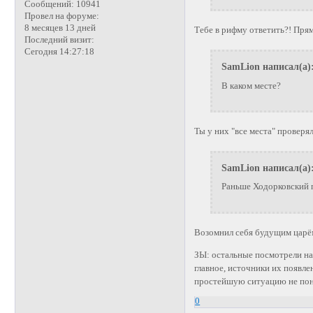
Сообщений:
10941
Провел на форуме:
8 месяцев 13 дней
Тебе в рифму ответить?! Пря
Последний визит:
Сегодня 14:27:18
SamLion написал(а)
В каком месте?
Ты у них "все места" проверя
SamLion написал(а)
Раньше Ходорковский п
Возомнил себя будущим царём
ЗЫ: остальные посмотрели на 
главное, источники их появле
простейшую ситуацию не пон
0