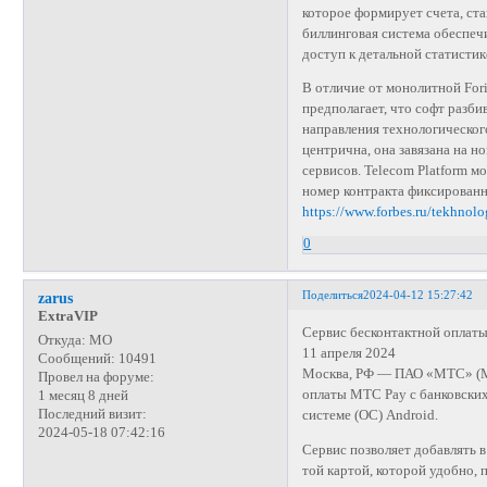
которое формирует счета, ст
биллинговая система обеспеч
доступ к детальной статисти
В отличие от монолитной Fori
предполагает, что софт разб
направления технологическог
центрична, она завязана на н
сервисов. Telecom Platform м
номер контракта фиксированн
https://www.forbes.ru/tekhnol
0
Поделиться
2024-04-12 15:27:42
zarus
ExtraVIP
Сервис бесконтактной оплаты
Откуда:
МО
11 апреля 2024
Сообщений:
10491
Москва, РФ — ПАО «МТС» (MO
Провел на форуме:
оплаты МТС Pay с банковски
1 месяц 8 дней
Последний визит:
системе (ОС) Android.
2024-05-18 07:42:16
Сервис позволяет добавлять в
той картой, которой удобно,