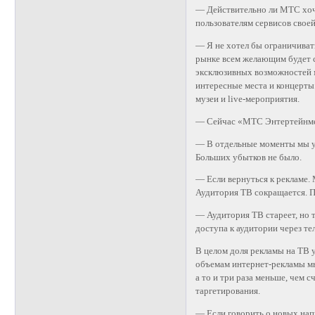
— Действительно ли МТС хоче
пользователям сервисов свое
— Я не хотел бы ограничиват
рынке всем желающим будет с
эксклюзивных возможностей 
интересные места и концерты
музеи и live-мероприятия.
— Сейчас «МТС Энтертейнм
— В отдельные моменты мы у
Больших убытков не было.
— Если вернуться к рекламе.
Аудитория ТВ сокращается. П
— Аудитория ТВ стареет, но 
доступа к аудитории через те
В целом доля рекламы на ТВ 
объемам интернет-рекламы мы
а то и три раза меньше, чем 
таргетирования.
— Если говорить о новых напр