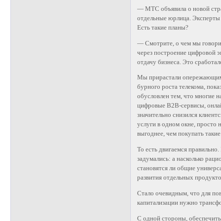
— МТС объявила о новой стра
отдельные юрлица. Эксперты с
Есть такие планы?
— Смотрите, о чем мы говори
через построение цифровой э
отдачу бизнеса. Это сработал
Мы прирастали опережающими 
бурного роста телекома, пока
обусловлен тем, что многие н
цифровые B2B-сервисы, онлайн
значительно снизился клиент
услуги в одном окне, просто 
выгоднее, чем покупать такие
То есть двигаемся правильно
задумались: а насколько раци
становятся ли общие универс
развития отдельных продукт
Стало очевидным, что для по
капитализации нужно трансф
С одной стороны, обеспечить