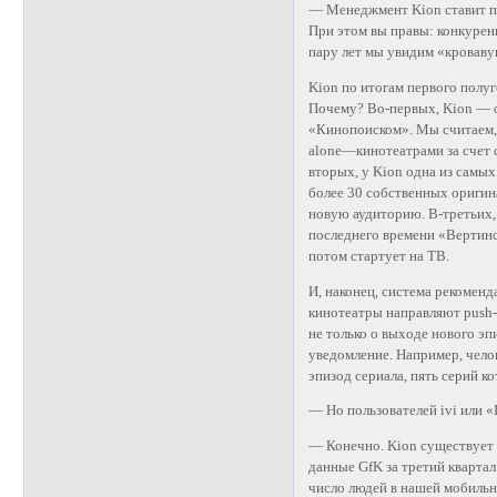
— Менеджмент Kion ставит пе
При этом вы правы: конкурен
пару лет мы увидим «кроваву
Kion по итогам первого полу
Почему? Во-первых, Kion — о
«Кинопоиском». Мы считаем, 
alone—кинотеатрами за счет 
вторых, у Kion одна из самы
более 30 собственных оригина
новую аудиторию. В-третьих
последнего времени «Вертинс
потом стартует на ТВ.
И, наконец, система рекомен
кинотеатры направляют push-
не только о выходе нового эп
уведомление. Например, чело
эпизод сериала, пять серий к
— Но пользователей ivi или 
— Конечно. Kion существует н
данные GfK за третий квартал
число людей в нашей мобильн