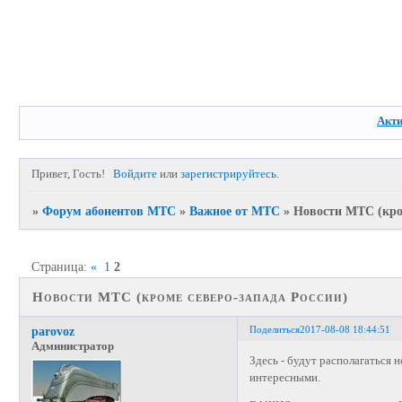
Акт
Привет, Гость!
Войдите
или
зарегистрируйтесь
.
»
Форум абонентов МТС
»
Важное от МТС
»
Новости МТС (кром
Страница:
«
1
2
Новости МТС (кроме северо-запада России)
Поделиться
2017-08-08 18:44:51
parovoz
Администратор
Здесь - будут располагаться 
интересными.