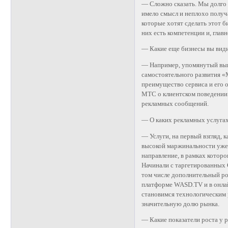
— Сложно сказать. Мы долго 
имело смысл и неплохо получа
которые хотят сделать этот 
них есть компетенции и, главн
— Какие еще бизнесы вы вид
— Например, упомянутый выш
самостоятельного развития 
преимущество сервиса и его
МТС о клиентском поведении 
рекламных сообщений.
— О каких рекламных услугах
— Услуги, на первый взгляд, 
высокой маржинальности уже 
направление, в рамках которо
Начинали с таргетированных С
том числе дополнительный р
платформе WASD.TV и в онла
становимся технологическим 
значительную долю рынка.
— Какие показатели роста у 