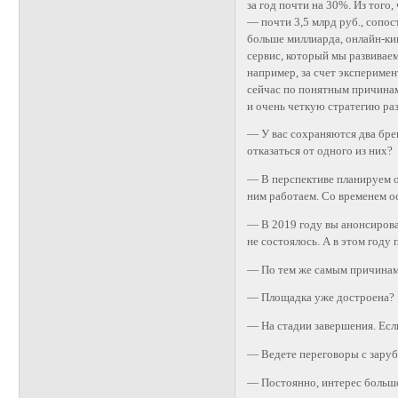
за год почти на 30%. Из того
— почти 3,5 млрд руб., сопо
больше миллиарда, онлайн-кин
сервис, который мы развивае
например, за счет эксперим
сейчас по понятным причинам
и очень четкую стратегию раз
— У вас сохраняются два бре
отказаться от одного из них?
— В перспективе планируем от
ним работаем. Со временем о
— В 2019 году вы анонсиров
не состоялось. А в этом году
— По тем же самым причинам
— Площадка уже достроена?
— На стадии завершения. Есл
— Ведете переговоры с зару
— Постоянно, интерес большо