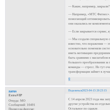
— Какие, например, закрыли?
— Например, «МТС Фитнес». Д
помогающий оптимизировать н
они оказались не комплемент
— Если закрывается сервис, к
— Мы создали специальную с
известно, что поражения — э
основательно поменяли систе
иметь мотивацию предпринима
быть сравнимо с масштабом н
большого преобразования за 
команды — стресс. Но тут оче
трансформация займет в лучше
0
Поделиться
2023-04-15 20:23:15
zarus
ExtraVIP
С 14 апреля 2023 года мы за
Откуда:
МО
другие устройства из отдельн
Сообщений:
10491
Остальное по сцыкле.
Провел на форуме: