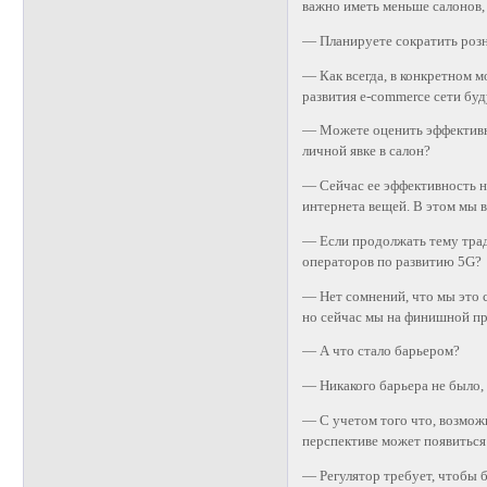
важно иметь меньше салонов,
— Планируете сократить роз
— Как всегда, в конкретном м
развития e-commerce сети буд
— Можете оценить эффективно
личной явке в салон?
— Сейчас ее эффективность н
интернета вещей. В этом мы в
— Если продолжать тему трад
операторов по развитию 5G?
— Нет сомнений, что мы это с
но сейчас мы на финишной п
— А что стало барьером?
— Никакого барьера не было,
— С учетом того что, возмож
перспективе может появиться
— Регулятор требует, чтобы 