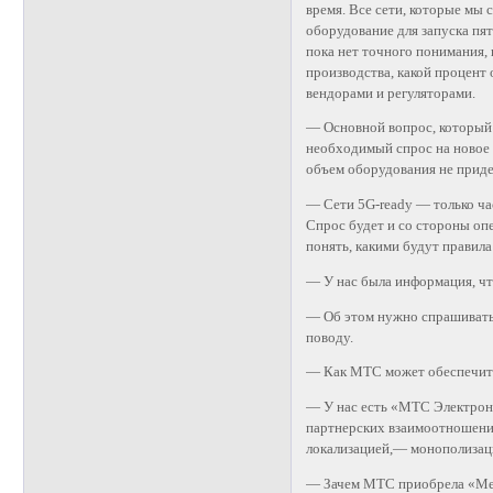
время. Все сети, которые мы
оборудование для запуска пят
пока нет точного понимания, 
производства, какой процент
вендорами и регуляторами.
— Основной вопрос, который 
необходимый спрос на новое о
объем оборудования не прид
— Сети 5G-ready — только ча
Спрос будет и со стороны опе
понять, какими будут правила
— У нас была информация, чт
— Об этом нужно спрашивать
поводу.
— Как МТС может обеспечить 
— У нас есть «МТС Электрони
партнерских взаимоотношений
локализацией,— монополизаци
— Зачем МТС приобрела «Ме