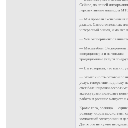
Сейчас, по нашей информации,
перспективные ниши для МТ
— Мы провели эксперимент по
дальше. Самостоятельных пла
интересный рынок, и мы все 
— Чем эксперимент отличаетс
— Масштабом. Эксперимент н
кондиционеры и на топливо —
традиционные услуги по-друг
— Вы говорили, что планируе
— Убыточность сотовой розниц
услуг, теперь еще подписку 
счет балансировки ассортиме
аксессуарами позволяет повы
работы в рознице в августе и
Кроме того, розница — единс
розницу лицом экосистемы, со
компактной электроники в ц
Для этого не нужно переделыв