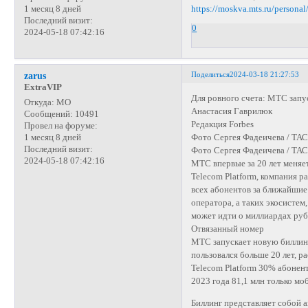
https://moskva.mts.ru/person
1 месяц 8 дней
Последний визит:
0
2024-05-18 07:42:16
Поделиться
2024-03-18 21:27:53
zarus
ExtraVIP
Для ровного счета: МТС зап
Откуда:
МО
Анастасия Гаврилюк
Сообщений:
10491
Редакция Forbes
Провел на форуме:
Фото Сергея Фадеичева / ТА
1 месяц 8 дней
Последний визит:
Фото Сергея Фадеичева / ТА
2024-05-18 07:42:16
МТС впервые за 20 лет меняе
Telecom Platform, компания р
всех абонентов за ближайшие 
оператора, а таких экосистем
может идти о миллиардах ру
Отвязанный номер
МТС запускает новую биллинг
пользовался больше 20 лет, р
Telecom Platform 30% абонент
2023 года 81,1 млн только м
Биллинг представляет собой 