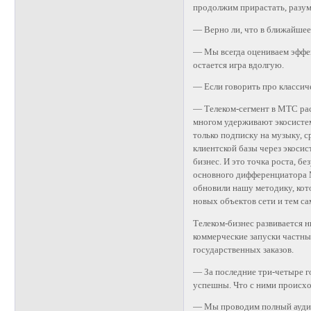
продолжим прирастать, разуме
— Верно ли, что в ближайшее
— Мы всегда оцениваем эффек
остается игра вдолгую.
— Если говорить про классиче
— Телеком-сегмент в МТС раст
многом удерживают экосисте
только подписку на музыку, с
клиентской базы через экоси
бизнес. И это точка роста, б
основного дифференциатора М
обновили нашу методику, кот
новых объектов сети и тем с
Телеком-бизнес развивается н
коммерческие запуски частных
государственных заказов.
— За последние три-четыре г
успешны. Что с ними происх
— Мы проводим полный аудит 