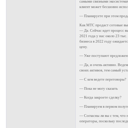
самыми связными экосистемам
клиент может бесшовно испол
— Планируете при этом прод
Как МТС продаст сотовые вы
— Да. Сейчас идет процесс в
2021 года у нас около 23 ты
бизнеса в 2022 году ожидаетс
цену.
— Уже поступают предложени
— Да, и очень активно. Ведем
своих активов, тем самый уст
— С кем ведете переговоры?
— Пока не могу сказать
— Когда закроете сделку?
— Планируем в первом полуго
— Согласны ли вы с тем, что
операторы, поскольку послед