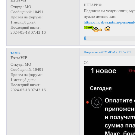
ExtraVIP
НЕТАРИФ
Откуда:
МО
Подписка на услуги связи, му
Сообщений:
10491
нужно именно вам.
Провел на форуме:
https://moskva.mts.ru/personal
1 месяц 8 дней
Последний визит:
2024-05-18 07:42:16
0
Поделиться
2021-05-12 11:57:01
zarus
ExtraVIP
Ой
Откуда:
МО
Сообщений:
10491
Провел на форуме:
1 месяц 8 дней
Последний визит:
2024-05-18 07:42:16