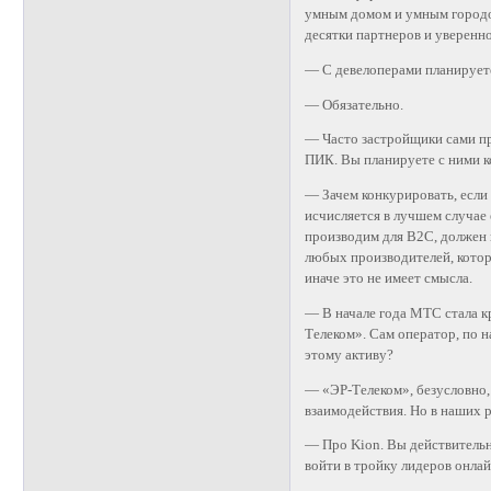
умным домом и умным городом
десятки партнеров и уверенно
— С девелоперами планирует
— Обязательно.
— Часто застройщики сами пр
ПИК. Вы планируете с ними 
— Зачем конкурировать, если
исчисляется в лучшем случае
производим для В2С, должен 
любых производителей, кото
иначе это не имеет смысла.
— В начале года МТС стала 
Телеком». Сам оператор, по н
этому активу?
— «ЭР-Телеком», безусловно
взаимодействия. Но в наших р
— Про Kion. Вы действительн
войти в тройку лидеров онла