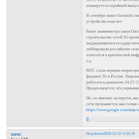
планируется серийный выпуск
В сентябре макет базовой ст
устройства пока нет.
Ранее замминистра связи Оле
строительство сетей 5G преи
поддерживаться государством
лоббировали российские сило
относится к критической инф
т.д.
МТС стала первым оператором
формате 5G в России. Лицензи
работать в диапазоне 24,25–2
Предполагается, что первыми
Но, по мнению экспертов, ма
сети прерывается, как только
https://www.google.com/amp/s
0
Поделиться
2020-12-10 11:02:10
zarus