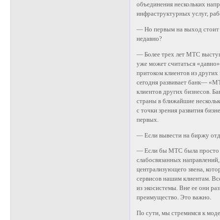
объединения нескольких напр
инфраструктурных услуг, раб
— Но первым на выход стоит 
недавно?
— Более трех лет МТС высту
уже может считаться «давно».
притоком клиентов из других 
сегодня развивает банк— «МТ
клиентов других бизнесов. Б
страны в ближайшие несколько
с точки зрения развития бизн
первых.
— Если вывести на биржу отд
— Если бы МТС была просто 
слабосвязанных направлений, 
централизующего звена, кото
сервисов нашим клиентам. Вс
из экосистемы. Вне ее они ра
преимущество. Это важно.
По сути, мы стремимся к моде