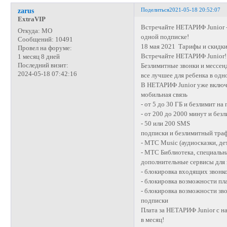
Поделиться
2021-05-18 20:52:07
zarus
ExtraVIP
Встречайте НЕТАРИФ Junior -
Откуда:
МО
одной подписке!
Сообщений:
10491
18 мая 2021 Тарифы и скидки
Провел на форуме:
Встречайте НЕТАРИФ Junior!
1 месяц 8 дней
Последний визит:
Безлимитные звонки и мессенд
2024-05-18 07:42:16
все лучшее для ребенка в одн
В НЕТАРИФ Junior уже включ
мобильная связь
- от 5 до 30 ГБ и безлимит н
- от 200 до 2000 минут и без
- 50 или 200 SMS
подписки и безлимитный траф
- МТС Music (аудиосказки, де
- МТС Библиотека, специальн
дополнительные сервисы для
- блокировка входящих звонк
- блокировка возможности пл
- блокировка возможности зв
подписки
Плата за НЕТАРИФ Junior с на
в месяц!