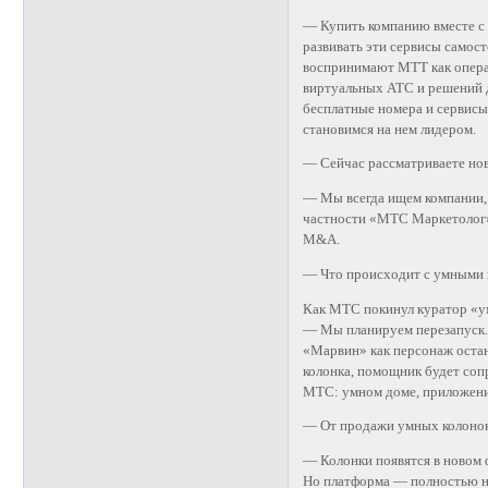
— Купить компанию вместе с 
развивать эти сервисы самос
воспринимают МТТ как операто
виртуальных АТС и решений 
бесплатные номера и сервисы
становимся на нем лидером.
— Сейчас рассматриваете н
— Мы всегда ищем компании, 
частности «МТС Маркетолог»
M&A.
— Что происходит с умными 
Как МТС покинул куратор «у
— Мы планируем перезапуск. 
«Марвин» как персонаж остан
колонка, помощник будет соп
МТС: умном доме, приложении
— От продажи умных колонок
— Колонки появятся в новом 
Но платформа — полностью на