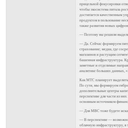
прицельной фокусировки отве
чтобы экосистема питала рос
достигается качественным уп
продуктом в пользование неск
также развития новых цифро
— Поэтому вы решили выдели
— Да. Сейчас формируем пять
страхование; медиа, где соср
магазинов и растущим сегме
башенная инфраструктура. Кр
заметные и отделимые напра
аналитике больших данных, 
Как МТС планирует выделить
По сути, мы формируем гибри
дополнительные центры капит
перспективе для части из ни
основным источником финанси
— Для MВС тоже будете иска
— В перспективе — возможно
облачную инфраструктуру, в 