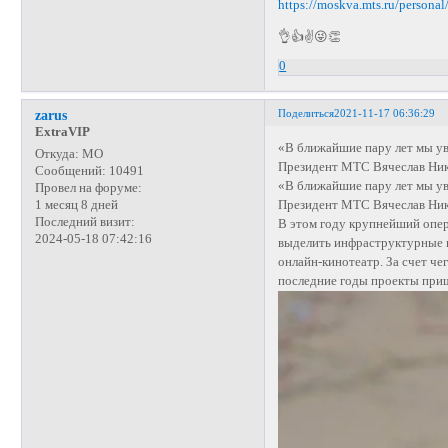
https://moskva.mts.ru/personal
👌👍✌😜👏
0
Поделиться
2021-11-17 06:36:29
zarus
ExtraVIP
«В ближайшие пару лет мы у
Откуда:
МО
Президент МТС Вячеслав Нико
Сообщений:
10491
«В ближайшие пару лет мы у
Провел на форуме:
Президент МТС Вячеслав Нико
1 месяц 8 дней
Последний визит:
В этом году крупнейший опер
2024-05-18 07:42:16
выделить инфраструктурные и
онлайн-кинотеатр. За счет че
последние годы проекты приш