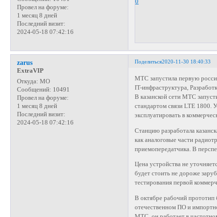
0
Провел на форуме:
1 месяц 8 дней
Последний визит:
2024-05-18 07:42:16
Поделиться
2020-11-30 18:40:33
zarus
ExtraVIP
МТС запустила первую росси
Откуда:
МО
IT-инфраструктура, Разработк
Сообщений:
10491
В казанской сети МТС запуст
Провел на форуме:
стандартом связи LTE 1800. 
1 месяц 8 дней
Последний визит:
эксплуатировать в коммерчес
2024-05-18 07:42:16
Станцию разработала казанск
как аналоговые части радиот
приемопередатчика. В перспе
Цена устройства не уточняет
будет стоить не дороже зару
тестирования первой коммерч
В октябре рабочий прототип б
отечественном ПО и импортно
МТС, он работает в частотно