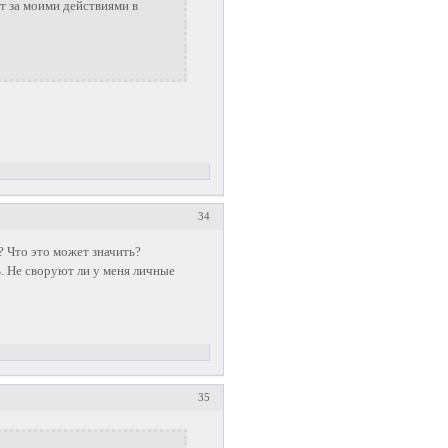
ят за моими действиями в
34
? Что это может значить?
ь. Не своруют ли у меня личные
35