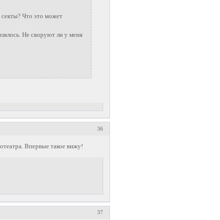
 секты? Что это может
взялось. Не своруют ли у меня
36
нотеатра. Впервые такое вижу!
37