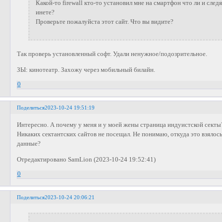
Какой-то firewall кто-то установил мне на смартфон что ли и след
инете?
Проверьте пожалуйста этот сайт. Что вы видите?
Так проверь установленный софт. Удали ненужное/подозрительное.
ЗЫ: кинотеатр. Захожу через мобильный билайн.
0
Поделиться
2023-10-24 19:51:19
Интересно. А почему у меня и у моей жены страница индуистской секты
Никаких сектантских сайтов не посещал. Не понимаю, откуда это взялос
данные?
Отредактировано SamLion (2023-10-24 19:52:41)
0
Поделиться
2023-10-24 20:06:21