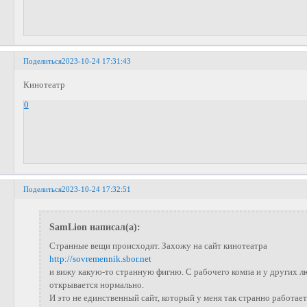
Поделиться
2023-10-24 17:31:43
Кинотеатр
0
Поделиться
2023-10-24 17:32:51
SamLion написал(а):
Странные вещи происходят. Захожу на сайт кинотеатра
http://sovremennik.sbor.net
и вижу какую-то странную фигню. С рабочего компа и у других л
открывается нормально.
И это не единственный сайт, который у меня так странно работает