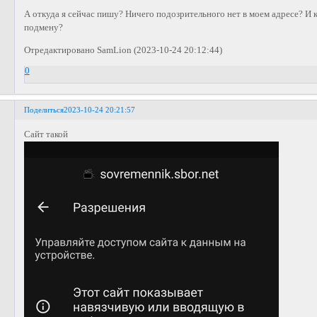
А откуда я сейчас пишу? Ничего подозрительного нет в моем адресе? И 
подмену?
Отредактировано SamLion (2023-10-24 20:12:44)
0
Поделиться
2023-10-24 20:21:57
Сайт такой