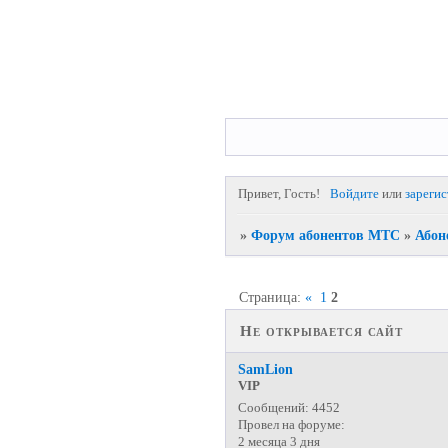
Привет, Гость!
Войдите
или
зареги
»
Форум абонентов МТС
»
Абон
Страница:
«
1
2
Не открывается сайт
SamLion
VIP
Сообщений:
4452
Провел на форуме:
2 месяца 3 дня