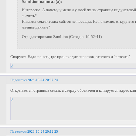
SamLion написал(а):
Интересно. А почему у меня и у моей жены страница индуистской
значить?
Никаких сектантских сайтов не посещал. Не понимаю, откуда это 
личные данные?
Отредактировано SamLion (Сегодня 19:52:41)
Своруют. Надо понять, где происходит перескок, от этого и "плясать".
0
Поделиться
2023-10-24 20:07:24
Открывается страница секты, а сверху обозначен и копируется адрес ки
0
Поделиться
2023-10-24 20:12:25