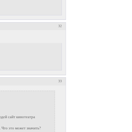
32
33
юдей сайт кинотеатра
. Что это может значить?