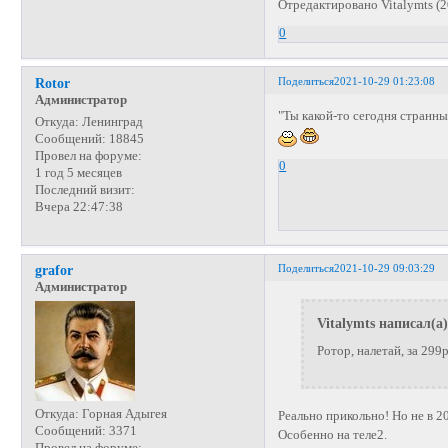
Отредактировано Vitalymts (2
0
Поделиться
2021-10-29 01:23:08
Rotor
Администратор
"Ты какой-то сегодня странны
Откуда:
Ленинград
Сообщений:
18845
Провел на форуме:
0
1 год 5 месяцев
Последний визит:
Вчера 22:47:38
Поделиться
2021-10-29 09:03:29
grafor
Администратор
Vitalymts написал(а)
Ротор, налетай, за 299
Откуда:
Горная Адыгея
Реально прикольно! Но не в 2
Сообщений:
3371
Особенно на теле2.