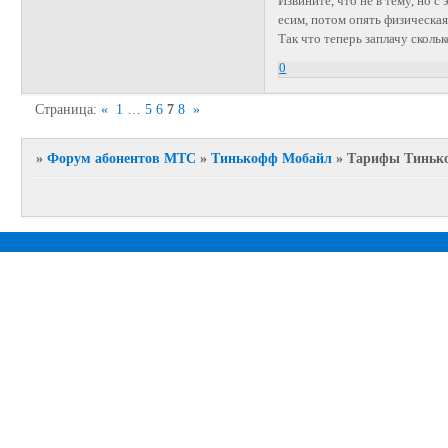
Извините, что не в тему, но 
есим, потом опять физическая
Так что теперь заплачу сколь
0
Страница:
«
1
…
5
6
7
8
»
»
Форум абонентов МТС
»
Тинькофф Мобайл
»
Тарифы Тиньк