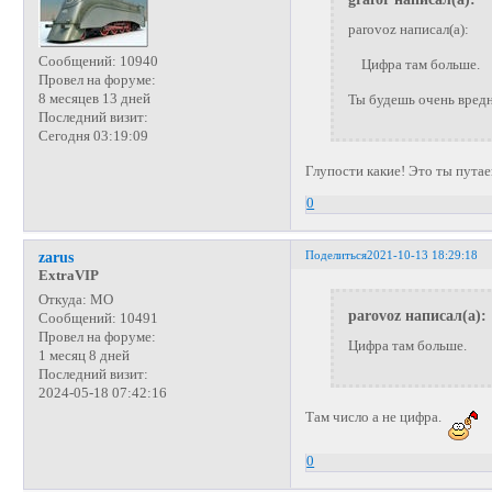
parovoz написал(а):
Сообщений:
10940
Цифра там больше.
Провел на форуме:
8 месяцев 13 дней
Ты будешь очень вре
Последний визит:
Сегодня 03:19:09
Глупости какие! Это ты путае
0
Поделиться
2021-10-13 18:29:18
zarus
ExtraVIP
Откуда:
МО
parovoz написал(а):
Сообщений:
10491
Провел на форуме:
Цифра там больше.
1 месяц 8 дней
Последний визит:
2024-05-18 07:42:16
Там число а не цифра.
0