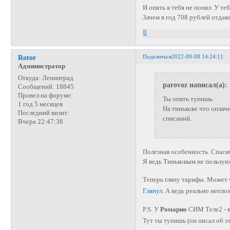
И опять я тебя не понял. У те
Зачем в год 708 рублей отдав
0
Поделиться
2022-09-08 14:24:11
Rotor
Администратор
Откуда:
Ленинград
parovoz написал(а):
Сообщений:
18845
Провел на форуме:
Ты опять тупишь.
1 год 5 месяцев
На тинькове что оплаче
Последний визит:
списаний
.
Вчера 22:47:38
Полезная особенность. Спасиб
Я ведь Тиньковым не пользу
Теперь гляну тарифы. Может 
Глянул
. А ведь реально непло
P.S. У
Ромарио
СИМ Теле2 - в
Тут ты тупишь (он писал об э