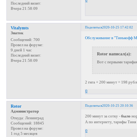
0
Последний визит:
Вчера 21:58:09
Поделиться
2020-10-25 17:42:02
Vitalymts
Знаток
Обслуживание в "Тинькофф 
Сообщений:
700
Провел на форуме:
9 дней 1 час
Rotor написал(а):
Последний визит:
Вчера 21:58:09
Вот с первыми тарифам
2 гига + 200 минут = 198 руб
0
Поделиться
2020-10-25 20:10:36
Rotor
Администратор
200 минут за сотку -
было
нор
Откуда:
Ленинград
А по интернету, тарифы Тиня
Сообщений:
18845
Провел на форуме:
0
1 год 5 месяцев