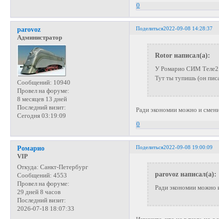
0
Поделиться
2022-09-08 14:28:37
parovoz
Администратор
Rotor написал(а):
У Ромарио СИМ Теле2 -
Тут ты тупишь (он писа
Сообщений:
10940
Провел на форуме:
8 месяцев 13 дней
Последний визит:
Ради экономии можно и смени
Сегодня 03:19:09
0
Поделиться
2022-09-08 19:00:09
Ромарио
VIP
Откуда:
Санкт-Петербург
parovoz написал(а):
Сообщений:
4553
Провел на форуме:
Ради экономии можно и
29 дней 8 часов
Последний визит:
2026-07-18 18:07:33