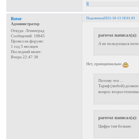
0
Поделиться
2021-10-13 18:01:03
Rotor
Администратор
Откуда:
Ленинград
parovoz написал(а):
Сообщений:
18845
Провел на форуме:
А не пользуешься поч
1 год 5 месяцев
Последний визит:
Вчера 22:47:38
Нет, принципиально
Потому что ...
Тариф (любой) должен 
вопрос второстепенн
parovoz написал(а):
Цифра там больше.