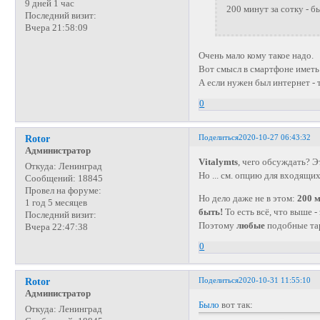
9 дней 1 час
200 минут за сотку - б
Последний визит:
Вчера 21:58:09
Очень мало кому такое надо.
Вот смысл в смартфоне иметь 
А если нужен был интернет - 
0
Поделиться
2020-10-27 06:43:32
Rotor
Администратор
Vitalymts
, чего обсуждать? 
Откуда:
Ленинград
Но ... см. опцию для входящих
Сообщений:
18845
Провел на форуме:
Но дело даже не в этом:
200 м
1 год 5 месяцев
быть!
То есть всё, что выше -
Последний визит:
Поэтому
любые
подобные тар
Вчера 22:47:38
0
Поделиться
2020-10-31 11:55:10
Rotor
Администратор
Было
вот так:
Откуда:
Ленинград