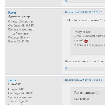
0
Поделиться
2020-10-31 12:29:32
Rotor
Администратор
123
, тебя забыл спросить. "Ть
Откуда:
Ленинград
Сообщений:
18845
Провел на форуме:
"тьфу на вас"
1 год 5 месяцев
Дело НЕ в моей платёж
Последний визит:
гуано!
Вчера 22:47:38
А чего так возбуждаеш
Кстати вспомнилось: мой воп
0
Поделиться
2020-10-31 14:01:55
zarus
ExtraVIP
Откуда:
МО
Rotor написал(а):
Сообщений:
10491
Провел на форуме:
мой вопрос
1 месяц 8 дней