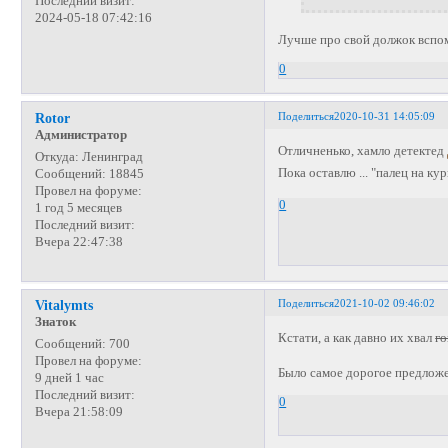
Последний визит:
2024-05-18 07:42:16
Лучше про свой должок вспом
0
Поделиться
2020-10-31 14:05:09
Rotor
Администратор
Отличненько, хамло детектед
Откуда:
Ленинград
Пока оставлю ... "палец на ку
Сообщений:
18845
Провел на форуме:
0
1 год 5 месяцев
Последний визит:
Вчера 22:47:38
Поделиться
2021-10-02 09:46:02
Vitalymts
Знаток
Кстати, а как давно их хвал
го
Сообщений:
700
Провел на форуме:
Было самое дорогое предложе
9 дней 1 час
Последний визит:
0
Вчера 21:58:09