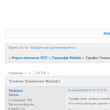
Акт
Привет, Гость!
Войдите
или
зарегистрируйтесь
.
»
Форум абонентов МТС
»
Тинькофф Мобайл
»
Тарифы Тиньк
Страница:
«
1
…
5
6
7
8
»
Тарифы Тинькофф Мобайл
Поделиться
2020-10-25 17:41:20
Vitalymts
Знаток
Тарифы тиня - развод полней
Сообщений:
700
что в итоге выходит дороже, ч
Провел на форуме:
9 дней 1 час