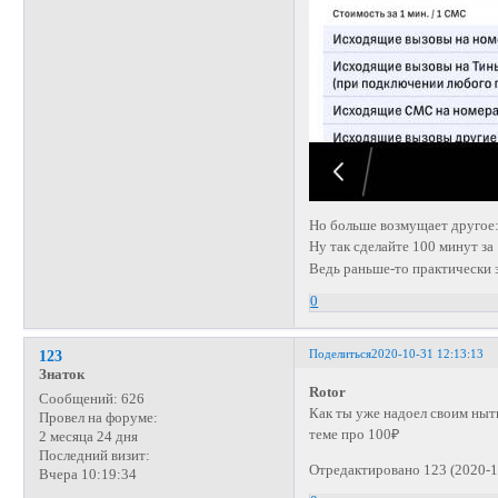
Но больше возмущает другое: 
Ну так сделайте 100 минут за
Ведь раньше-то практически з
0
Поделиться
2020-10-31 12:13:13
123
Знаток
Rotor
Сообщений:
626
Как ты уже надоел своим ныть
Провел на форуме:
теме про 100₽
2 месяца 24 дня
Последний визит:
Отредактировано 123 (2020-1
Вчера 10:19:34