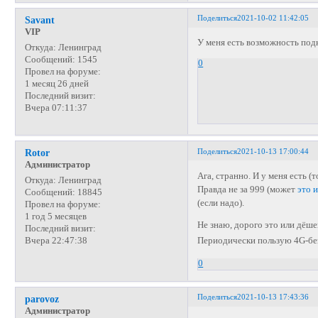
Поделиться
2021-10-02 11:42:05
Savant
VIP
У меня есть возможность под
Откуда:
Ленинград
Сообщений:
1545
0
Провел на форуме:
1 месяц 26 дней
Последний визит:
Вчера 07:11:37
Поделиться
2021-10-13 17:00:44
Rotor
Администратор
Ага, странно. И у меня есть (
Откуда:
Ленинград
Правда не за 999 (может
это 
Сообщений:
18845
(если надо).
Провел на форуме:
1 год 5 месяцев
Не знаю, дорого это или дёш
Последний визит:
Вчера 22:47:38
Периодически пользую 4G-без
0
Поделиться
2021-10-13 17:43:36
parovoz
Администратор