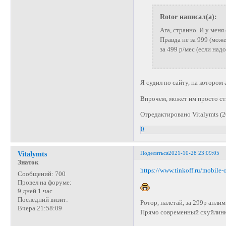
Rotor написал(а):
Ага, странно. И у меня 
Правда не за 999 (може
за 499 р/мес (если надо
Я судил по сайту, на котором
Впрочем, может им просто стыд
Отредактировано Vitalymts (2
0
Поделиться
2021-10-28 23:09:05
Vitalymts
Знаток
https://www.tinkoff.ru/mobile-o
Сообщений:
700
Провел на форуме:
9 дней 1 час
Последний визит:
Ротор, налетай, за 299р анлим
Вчера 21:58:09
Прямо современный схуйлинк 