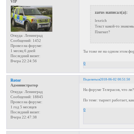
VIP
zarus написал(а):
lexeich
Текст какой-то знакомы
Плагиат?
Откуда:
Ленинград
Сообщений:
1452
Провел на форуме:
1 месяц 6 дней
Ты тоже не на одном этом фо
Последний визит:
Вчера 22:24:56
0
Поделиться
2018-06-02 00:51:50
Rotor
Администратор
На форуме Телерасов, что ли
Откуда:
Ленинград
Сообщений:
18845
По теме: тырнет работает, ка
Провел на форуме:
1 год 5 месяцев
0
Последний визит:
Вчера 22:47:38