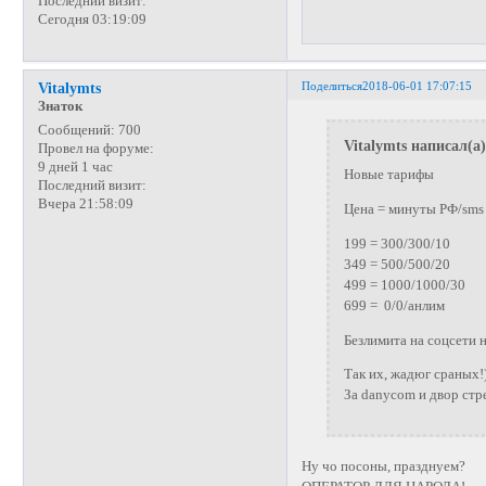
Последний визит:
Сегодня 03:19:09
Поделиться
2018-06-01 17:07:15
Vitalymts
Знаток
Сообщений:
700
Vitalymts написал(а)
Провел на форуме:
9 дней 1 час
Новые тарифы
Последний визит:
Вчера 21:58:09
Цена = минуты РФ/sms
199 = 300/300/10
349 = 500/500/20
499 = 1000/1000/30
699 = 0/0/анлим
Безлимита на соцсети н
Так их, жадюг сраных!
За danycom и двор стре
Ну чо посоны, празднуем?