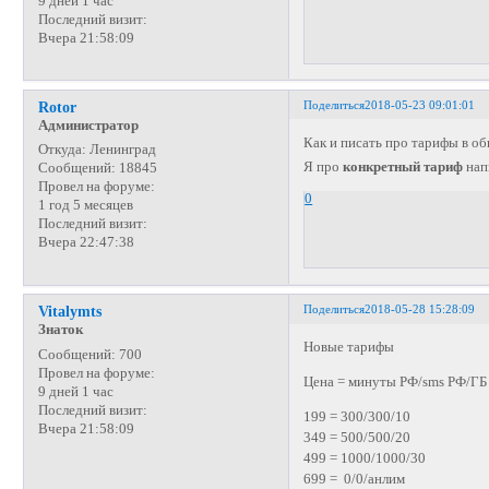
9 дней 1 час
Последний визит:
Вчера 21:58:09
Поделиться
2018-05-23 09:01:01
Rotor
Администратор
Как и писать про тарифы в 
Откуда:
Ленинград
Я про
конкретный тариф
нап
Сообщений:
18845
Провел на форуме:
0
1 год 5 месяцев
Последний визит:
Вчера 22:47:38
Поделиться
2018-05-28 15:28:09
Vitalymts
Знаток
Новые тарифы
Сообщений:
700
Провел на форуме:
Цена = минуты РФ/sms РФ/ГБ
9 дней 1 час
Последний визит:
199 = 300/300/10
Вчера 21:58:09
349 = 500/500/20
499 = 1000/1000/30
699 = 0/0/анлим