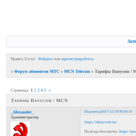
Акт
Привет, Гость!
Войдите
или
зарегистрируйтесь
.
»
Форум абонентов МТС
»
MCN Telecom
»
Тарифы Danycom / 
Страница:
1
2
3
4
5
»
Тарифы Danycom / MCN
Поделиться
2017-12-19 00:04:14
_Alexander_
Администратор
https://danycom.ru/
Полгода бесплатно:
https://p