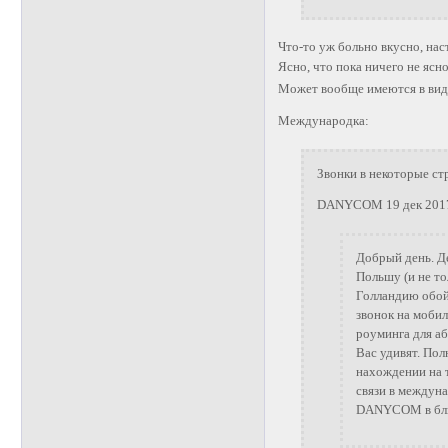
Что-то уж больно вкусно, на
Ясно, что пока ничего не ясн
Может вообще имеются в виду
Международка:
Звонки в некоторые ст
DANYCOM 19 дек 2017
Добрый день. Д
Польшу (и не то
Голландию обойд
звонок на мобил
роуминга для а
Вас удивят. По
нахождении на 
связи в междун
DANYCOM в бли