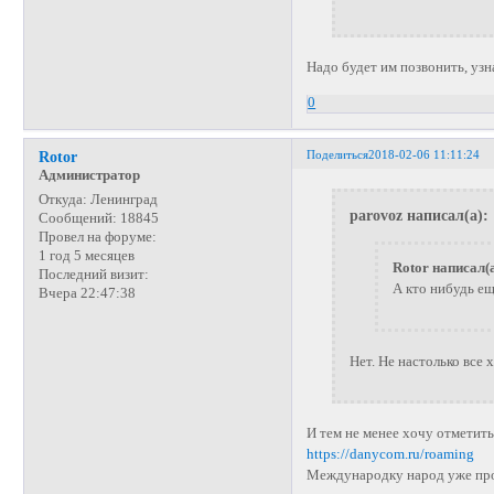
Надо будет им позвонить, узна
0
Поделиться
2018-02-06 11:11:24
Rotor
Администратор
Откуда:
Ленинград
parovoz написал(а):
Сообщений:
18845
Провел на форуме:
1 год 5 месяцев
Rotor написал(а
Последний визит:
А кто нибудь е
Вчера 22:47:38
Нет. Не настолько все 
И тем не менее хочу отметит
https://danycom.ru/roaming
Международку народ уже про