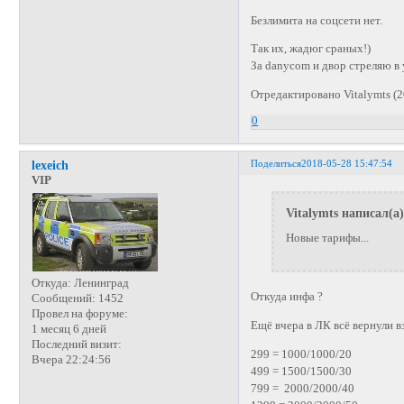
Безлимита на соцсети нет.
Так их, жадюг сраных!)
За danycom и двор стреляю в 
Отредактировано Vitalymts (2
0
Поделиться
2018-05-28 15:47:54
lexeich
VIP
Vitalymts написал(а)
Новые тарифы...
Откуда:
Ленинград
Откуда инфа ?
Сообщений:
1452
Провел на форуме:
Ещё вчера в ЛК всё вернули вз
1 месяц 6 дней
Последний визит:
299 = 1000/1000/20
Вчера 22:24:56
499 = 1500/1500/30
799 = 2000/2000/40