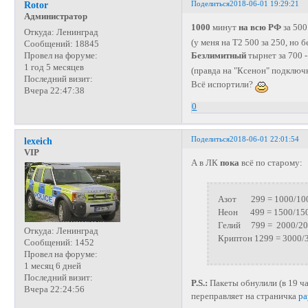
Поделиться
2018-06-01 19:29:21
Rotor
Администратор
1000
минут
на всю РФ
за 500
Откуда:
Ленинград
(у меня на Т2 500 за 250, но 
Сообщений:
18845
Провел на форуме:
Безлимитный
тырнет за 700 
1 год 5 месяцев
(правда на "Ксенон" подключ
Последний визит:
Всё испортили?
Вчера 22:47:38
0
Поделиться
2018-06-01 22:01:54
lexeich
VIP
А в ЛК
пока
всё по старому:
Азот 299 = 1000/10
Неон 499 = 1500/15
Гелий 799 = 2000/20
Откуда:
Ленинград
Криптон 1299 = 3000/
Сообщений:
1452
Провел на форуме:
1 месяц 6 дней
Последний визит:
P.S.:
Пакеты обнулили (в 19 ча
Вчера 22:24:56
переправляет на страничка
pa