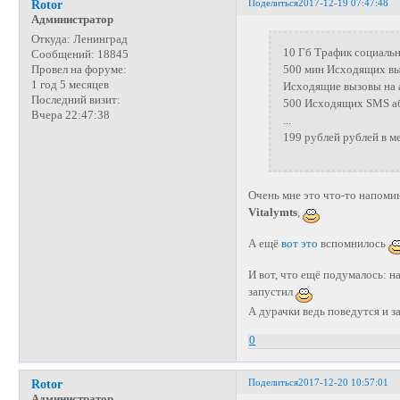
Поделиться
2017-12-19 07:47:48
Rotor
Администратор
Откуда:
Ленинград
10 Гб Трафик социальн
Сообщений:
18845
500 мин Исходящих вы
Провел на форуме:
1 год 5 месяцев
Исходящие вызовы на 
Последний визит:
500 Исходящих SMS аб
Вчера 22:47:38
...
199 рублей рублей в м
Очень мне это что-то напомин
Vitalymts
,
А ещё
вот это
вспомнилось
И вот, что ещё подумалось: н
запустил
А дурачки ведь поведутся и з
0
Поделиться
2017-12-20 10:57:01
Rotor
Администратор