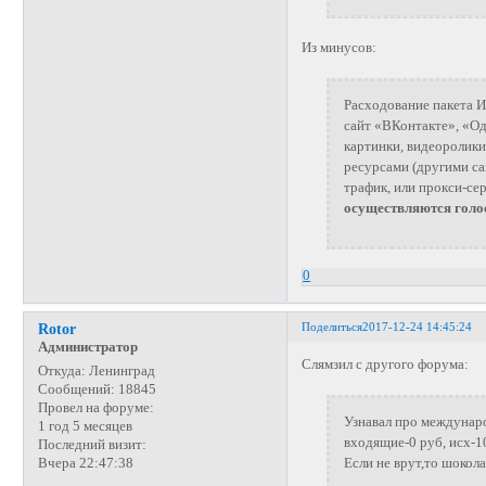
Из минусов:
Расходование пакета И
сайт «ВКонтакте», «О
картинки, видеоролики
ресурсами (другими са
трафик, или прокси-се
осуществляются голо
0
Поделиться
2017-12-24 14:45:24
Rotor
Администратор
Слямзил с другого форума:
Откуда:
Ленинград
Сообщений:
18845
Провел на форуме:
Узнавал про междунаро
1 год 5 месяцев
входящие-0 руб, исх-1
Последний визит:
Если не врут,то шокол
Вчера 22:47:38