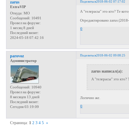
Поделиться
2018-06-02 07:17:02
zarus
ExtraVIP
А "телерасы" это кто? Те кот
Откуда:
МО
Сообщений:
10491
Отредактировано zarus (2018-
Провел на форуме:
1 месяц 8 дней
0
Последний визит:
2024-05-18 07:42:16
Поделиться
2018-06-02 09:08:25
parovoz
Администратор
zarus написал(а):
А "телерасы" это кто?
Сообщений:
10940
Провел на форуме:
8 месяцев 13 дней
Логично же.
Последний визит:
0
Сегодня 03:19:09
Страница:
1
2
3
4
5
»