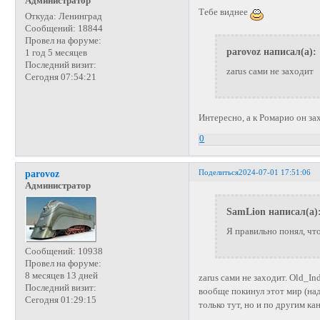
Администратор
Тебе виднее
Откуда:
Ленинград
Сообщений:
18844
Провел на форуме:
parovoz написал(а):
1 год 5 месяцев
Последний визит:
zarus сами не заходит
Сегодня 07:54:21
Интересно, а к Ромарио он за
0
Поделиться
2024-07-01 17:51:06
parovoz
Администратор
SamLion написал(а)
Я правильно понял, что
Сообщений:
10938
Провел на форуме:
8 месяцев 13 дней
zarus сами не заходит. Old_In
Последний визит:
вообще покинул этот мир (над
Сегодня 01:29:15
только тут, но и по другим ка