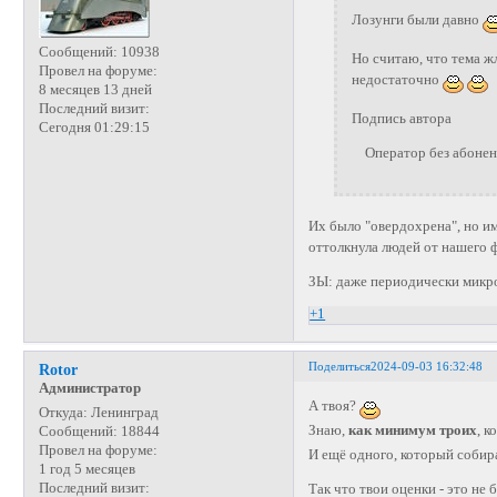
Лозунги были давно
Сообщений:
10938
Но считаю, что тема 
Провел на форуме:
недостаточно
8 месяцев 13 дней
Последний визит:
Подпись автора
Сегодня 01:29:15
Оператор без абонента
Их было "овердохрена", но и
оттолкнула людей от нашего 
ЗЫ: даже периодически микро-
+1
Поделиться
2024-09-03 16:32:48
Rotor
Администратор
А твоя?
Откуда:
Ленинград
Знаю,
как минимум троих
, 
Сообщений:
18844
Провел на форуме:
И ещё одного, который собиралс
1 год 5 месяцев
Последний визит:
Так что твои оценки - это не 