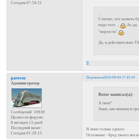
Сегодня 07:54:21
...
Считаю, что назвать б
надо того ...
Ах да,
"мерзость"
Да, я действительно 
0
Поделиться
2024-09-04 17:45:34
parovoz
Администратор
Rotor написал(а):
А твоя?
Знаю, как минимум тро
Сообщений:
10938
Провел на форуме:
8 месяцев 13 дней
Последний визит:
Я знаю только одного.
Сегодня 01:29:15
Остальные - бред твоего восп