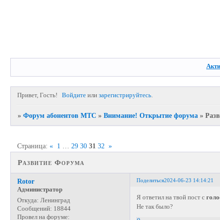
Акт
Привет, Гость!
Войдите
или
зарегистрируйтесь
.
»
Форум абонентов МТС
»
Внимание! Открытие форума
»
Раз
Страница:
«
1
…
29
30
31
32
»
Развитие Форума
Поделиться
2024-06-23 14:14:21
Rotor
Администратор
Я ответил на твой пост с
гол
Откуда:
Ленинград
Не так было?
Сообщений:
18844
Провел на форуме: