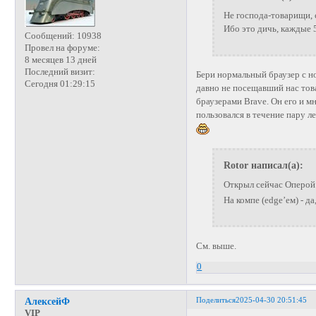
Не господа-товарищи, 
Ибо это дичь, каждые 
Сообщений:
10938
Провел на форуме:
8 месяцев 13 дней
Последний визит:
Бери нормальный браузер с н
Сегодня 01:29:15
давно не посещавший нас то
браузерами Brave. Он его и м
пользовался в течение пару ле
Rotor написал(а):
Открыл сейчас Оперой 
На компе (edge’ем) - д
См. выше.
0
Поделиться
2025-04-30 20:51:45
АлексейФ
VIP