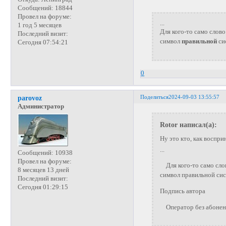
Сообщений:
18844
Провел на форуме:
...
1 год 5 месяцев
Для кого-то само слово
Последний визит:
символ
правильной
си
Сегодня 07:54:21
0
Поделиться
2024-09-03 13:55:57
parovoz
Администратор
Rotor написал(а):
Ну это кто, как воспр
...
Сообщений:
10938
Провел на форуме:
Для кого-то само слов
8 месяцев 13 дней
символ правильной си
Последний визит:
Сегодня 01:29:15
Подпись автора
Оператор без абонента