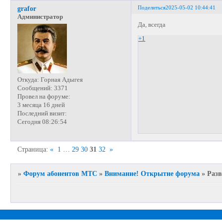
Поделиться
2025-05-02 10:44:41
grafor
Администратор
Да, всегда
+1
Откуда:
Горная Адыгея
Сообщений:
3371
Провел на форуме:
3 месяца 16 дней
Последний визит:
Сегодня 08:26:54
Страница:
«
1
…
29
30
31
32
»
»
Форум абонентов МТС
»
Внимание! Открытие форума
»
Раз