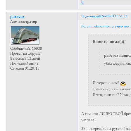
0
Поделиться
2024-09-03 10:51:32
parovoz
Администратор
Forum.netmonitor.ru умер или
Rotor написал(а):
Сообщений:
10938
Провел на форуме:
parovoz напис
8 месяцев 13 дней
убил форум, как
Последний визит:
Сегодня 01:29:15
Интересно чем?
Только лишь своим мне
И что, если так? У каж
А тем, что ЛИЧНО ТВОЙ бред 
случаев).
ЗЫ: в переводе на русский яз