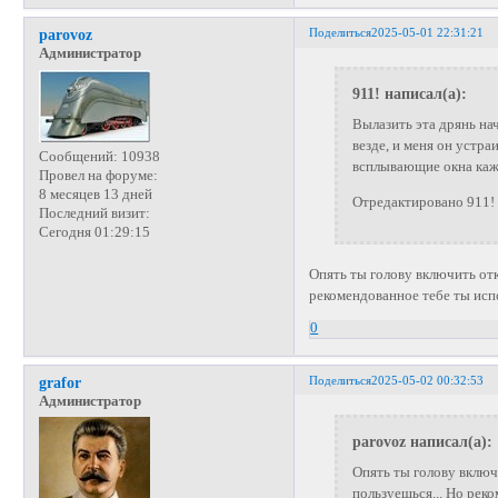
Поделиться
2025-05-01 22:31:21
parovoz
Администратор
911! написал(а):
Вылазить эта дрянь нач
везде, и меня он устра
Сообщений:
10938
всплывающие окна кажд
Провел на форуме:
8 месяцев 13 дней
Отредактировано 911! 
Последний визит:
Сегодня 01:29:15
Опять ты голову включить от
рекомендованное тебе ты испо
0
Поделиться
2025-05-02 00:32:53
grafor
Администратор
parovoz написал(а):
Опять ты голову включ
пользуешься... Но реко