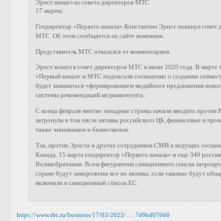
Эрнст вышел из совета директоров МТС
17 марта
.
Гендиректор «Первого канала» Константин Эрнст покинул совет 
МТС. Об этом сообщается на сайте компании.
Представитель МТС отказался от комментариев.
Эрнст вошел в совет директоров МТС в июне 2020 года. В марте т
«Первый канал» и МТС подписали соглашение о создании совмест
будет заниматься «формированием медийного предложения новог
системы рекомендаций медиаконтента.
С конца февраля многие западные страны начали вводить против 
затронули в том числе активы российского ЦБ, финансовые и про
также чиновников и бизнесменов.
Так, против Эрнста и других сотрудников СМИ и ведущих госкана
Канада. 15 марта гендиректор «Первого канала» и еще 349 росси
Великобритании. Всем фигурантам санкционного списка запрещен
стране будут заморожены все их активы, если таковые будут об
включили в санкционный список ЕС.
https://www.rbc.ru/business/17/03/2022/ … 7d9bd07660