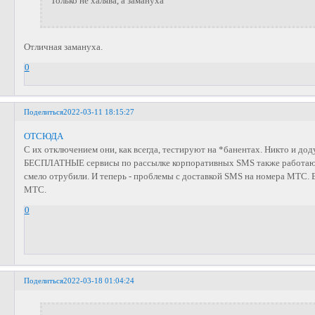
Только не халява, а замануха
Отличная замануха.
0
Поделиться
2022-03-11 18:15:27
ОТСЮДА
С их отключением они, как всегда, тестируют на *банентах. Никто и до
БЕСПЛАТНЫЕ сервисы по рассылке корпоративных SMS также работают 
смело отрубили. И теперь - проблемы с доставкой SMS на номера МТС. Во
МТС.
0
Поделиться
2022-03-18 01:04:24