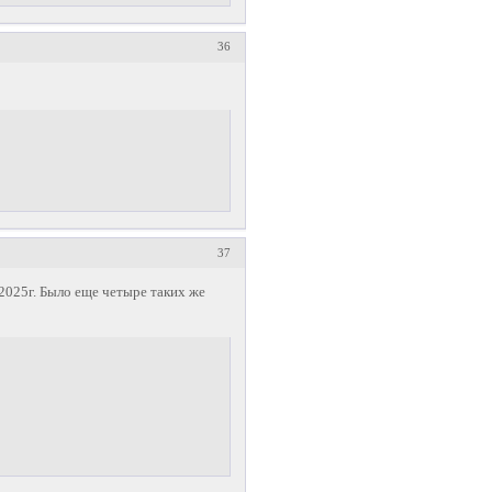
36
37
 2025г. Было еще четыре таких же