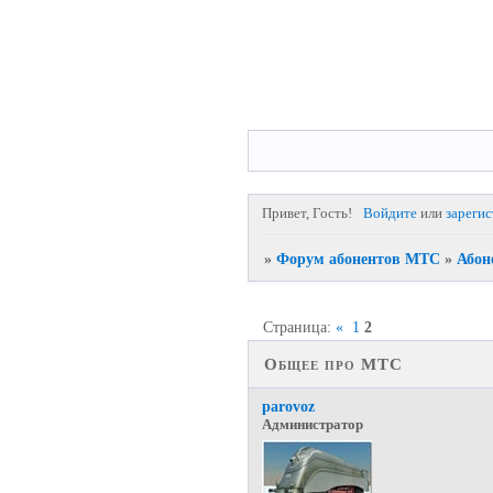
Привет, Гость!
Войдите
или
зареги
»
Форум абонентов МТС
»
Абон
Страница:
«
1
2
Общее про МТС
parovoz
Администратор