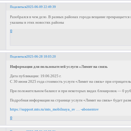
Поделиться
2025-06-09 22:49:39
Разобрался в чем дело. В разных районах города вещание прекращается 
указаны в этих новостях районы
0
Поделиться
2025-06-28 18:03:20
Информация для пользователей услуги «Лимит на связь
Дата публикации: 19.06.2025 г.
С 30 июня 2025 года стоимость услуги «Лимит на связь» при отрицательн
При положительном балансе и при некоторых видах блокировок — 0 руб
Подробная информация на странице услуги «Лимит на связь» будет раз
https://support.mts.ru/mts_mobilnaya_sv … -abonentov
0