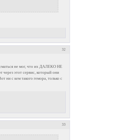
32
думаться не мог, что их ДАЛЕКО НЕ
через этот сервис, который они
т ни с кем такого гемора, только с
33