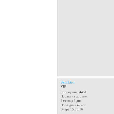
SamLion
VIP
Сообщений:
4451
Провел на форуме:
2 месяца 3 дня
Последний визит:
Вчера 15:05:16