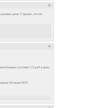
38
в разные даты. Странно, что не
39
ом балансе составит 1,5 руб в день.
.
мещена 30 июня 2025