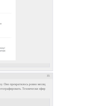
35
ру. Оно прекратилось ровно месяц
фотографировать. Технически эфир