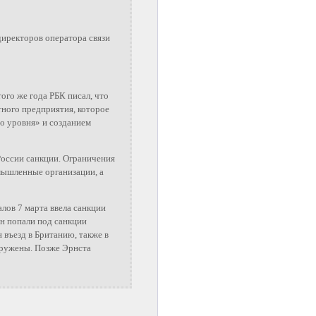
директоров оператора связи
ого же года РБК писал, что
ного предприятия, которое
о уровня» и созданием
России санкции. Ограничения
мышленные организации, а
лов 7 марта ввела санкции
ян попали под санкции
 въезд в Британию, также в
наружены. Позже Эрнста