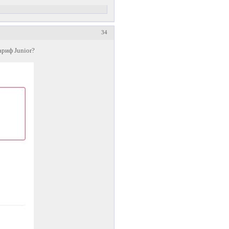
34
риф Junior?