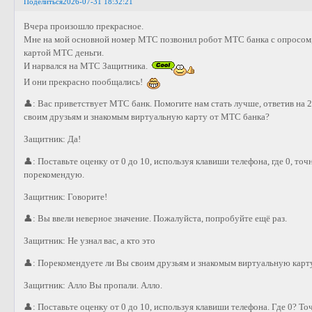
Поделиться
2026-07-31 18:32:21
Вчера произошло прекрасное.
Мне на мой основной номер МТС позвонил робот МТС банка с опросом, 
картой МТС деньги.
И нарвался на МТС Защитника.
И они прекрасно пообщались!
👤: Вас приветствует МТС банк. Помогите нам стать лучше, ответив на 
своим друзьям и знакомым виртуальную карту от МТС банка?
Защитник: Да!
👤: Поставьте оценку от 0 до 10, используя клавиши телефона, где 0, то
порекомендую.
Защитник: Говорите!
👤: Вы ввели неверное значение. Пожалуйста, попробуйте ещё раз.
Защитник: Не узнал вас, а кто это
👤: Порекомендуете ли Вы своим друзьям и знакомым виртуальную карт
Защитник: Алло Вы пропали. Алло.
👤: Поставьте оценку от 0 до 10, используя клавиши телефона. Где 0? Т